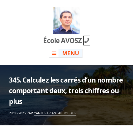
Skip
to
content
École AVOSZ
MENU
345. Calculez les carrés d’un nombre
comportant deux, trois chiffres ou
plus
ON
28/03/2025
PAR
YANNIS TRIANTAPHYLIDES