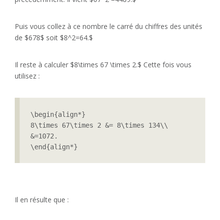
Puis vous collez à ce nombre le carré du chiffres des unités
de $678$ soit $8^2=64.$
Il reste à calculer $8\times 67 \times 2.$ Cette fois vous
utilisez :
\begin{align*}

8\times 67\times 2 &= 8\times 134\\

&=1072.

\end{align*}
Il en résulte que :