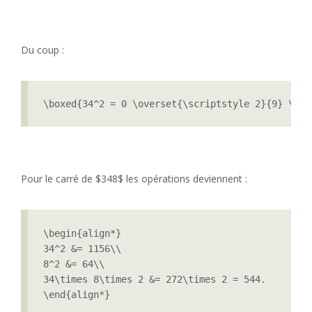
Du coup :
\boxed{34^2 = 0 \overset{\scriptstyle 2}{9} \ove
Pour le carré de $348$ les opérations deviennent :
\begin{align*}

34^2 &= 1156\\

8^2 &= 64\\

34\times 8\times 2 &= 272\times 2 = 544.

\end{align*}