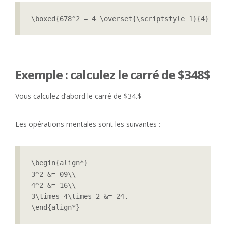
\boxed{678^2 = 4 \overset{\scriptstyle 1}{4} \ov
Exemple : calculez le carré de $348$
Vous calculez d’abord le carré de $34.$
Les opérations mentales sont les suivantes :
\begin{align*}

3^2 &= 09\\

4^2 &= 16\\

3\times 4\times 2 &= 24.

\end{align*}