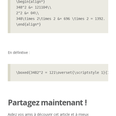
\begin{align*}

348^2 &= 121104\\

2^2 &= 04\\

348\times 2\times 2 &= 696 \times 2 = 1392.

\end{align*}
En définitive :
\boxed{3482^2 = 121\overset{\scriptstyle 1}{1}\o
Partagez maintenant !
Aidez vos amis à découvrir cet article et à mieux