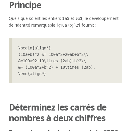
Principe
Quels que soient les entiers $a$ et $b$, le développement
de l’identité remarquable $(10a+b)^2$ fournit :
\begin{align*}

(10a+b)^2 &= 100a^2+20ab+b^2\\

&=100a^2+10\times (2ab)+b^2\\

&= (100a^2+b^2) + 10\times (2ab).

\end{align*}
Déterminez les carrés de
nombres à deux chiffres