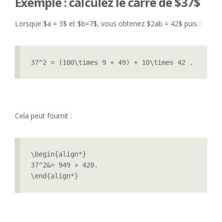
Exemple : calculez le carré de $37$
Lorsque $a = 3$ et $b=7$, vous obtenez $2ab = 42$ puis :
37^2 = (100\times 9 + 49) + 10\times 42 .
Cela peut fournit :
\begin{align*}

37^2&= 949 + 420.

\end{align*} 