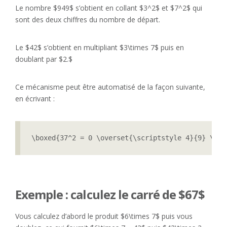
Le nombre $949$ s’obtient en collant $3^2$ et $7^2$ qui
sont des deux chiffres du nombre de départ.
Le $42$ s’obtient en multipliant $3\times 7$ puis en
doublant par $2.$
Ce mécanisme peut être automatisé de la façon suivante,
en écrivant :
\boxed{37^2 = 0 \overset{\scriptstyle 4}{9} \ove
Exemple : calculez le carré de $67$
Vous calculez d’abord le produit $6\times 7$ puis vous