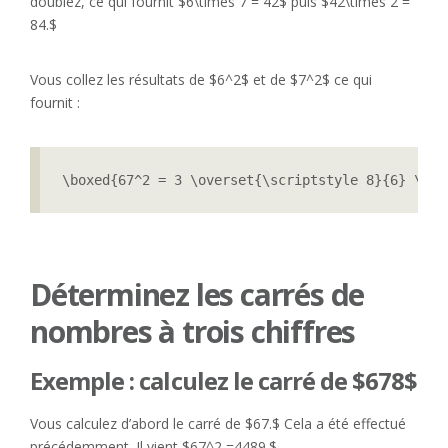
doublez, ce qui fournit $6\times 7 = 42$ puis $42\times 2 =
84.$
Vous collez les résultats de $6^2$ et de $7^2$ ce qui
fournit :
\boxed{67^2 = 3 \overset{\scriptstyle 8}{6} \ove
Déterminez les carrés de
nombres à trois chiffres
Exemple : calculez le carré de $678$
Vous calculez d’abord le carré de $67.$ Cela a été effectué
précédemment. Il vient $67^2 =4489.$