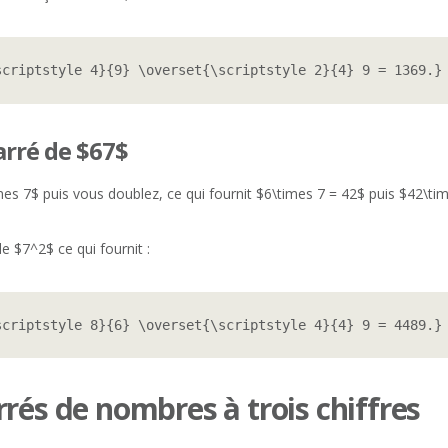
scriptstyle 4}{9} \overset{\scriptstyle 2}{4} 9 = 1369.}
carré de $67$
mes 7$ puis vous doublez, ce qui fournit $6\times 7 = 42$ puis $42\ti
e $7^2$ ce qui fournit :
scriptstyle 8}{6} \overset{\scriptstyle 4}{4} 9 = 4489.}
rés de nombres à trois chiffres