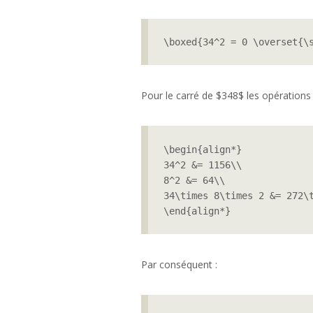
\boxed{34^2 = 0 \overset{\
Pour le carré de $348$ les opérations
\begin{align*}

34^2 &= 1156\\

8^2 &= 64\\

34\times 8\times 2 &= 272\t
\end{align*}
Par conséquent :