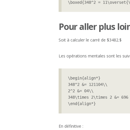
\boxed{348^2 = 11\overset{
Pour aller plus loi
Soit à calculer le carré de $3482.$
Les opérations mentales sont les suiv
\begin{align*}

348^2 &= 121104\\

2^2 &= 04\\

348\times 2\times 2 &= 696 
\end{align*}
En définitive :