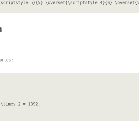
\scriptstyle 5}{5} \overset{\scriptstyle 4}{6} \overset{
n
antes :
\times 2 = 1392.
