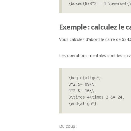
\boxed{678^2 = 4 \overset{
Exemple : calculez le 
Vous calculez d’abord le carré de $34.
Les opérations mentales sont les suiv
\begin{align*}

3^2 &= 09\\

4^2 &= 16\\

3\times 4\times 2 &= 24.

\end{align*}
Du coup :