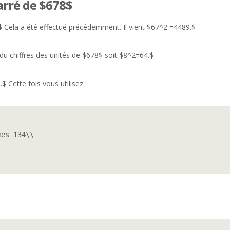
carré de $678$
.$ Cela a été effectué précédemment. Il vient $67^2 =4489.$
 du chiffres des unités de $678$ soit $8^2=64.$
.$ Cette fois vous utilisez :
es 134\\
