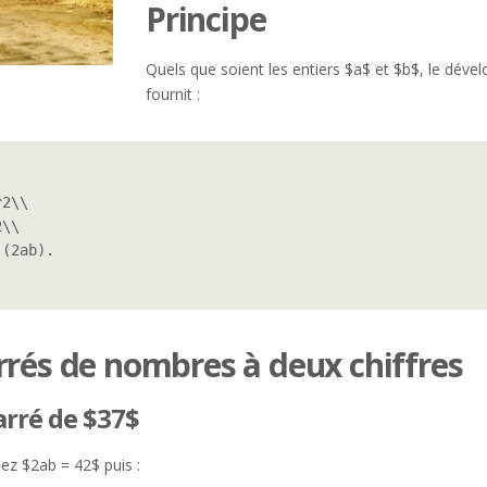
Principe
Quels que soient les entiers $a$ et $b$, le dév
fournit :
2\\

\\

(2ab).

rrés de nombres à deux chiffres
carré de $37$
ez $2ab = 42$ puis :