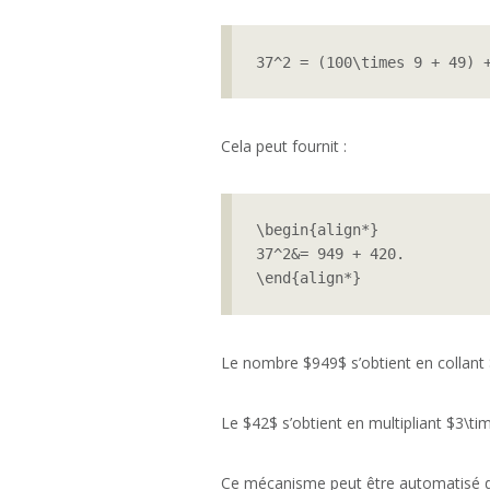
37^2 = (100\times 9 + 49) 
Cela peut fournit :
\begin{align*}

37^2&= 949 + 420.

\end{align*} 
Le nombre $949$ s’obtient en collant
Le $42$ s’obtient en multipliant $3\ti
Ce mécanisme peut être automatisé de 