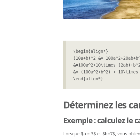
/
2
0
2
5
\begin{align*}

(10a+b)^2 &= 100a^2+20ab+b^
&=100a^2+10\times (2ab)+b^2
&= (100a^2+b^2) + 10\times 
\end{align*}
Déterminez les ca
Exemple : calculez le 
Lorsque $a = 3$ et $b=7$, vous obten