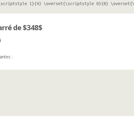
\scriptstyle 1}{4} \overset{\scriptstyle 0}{8} \overset{
carré de $348$
$
antes :