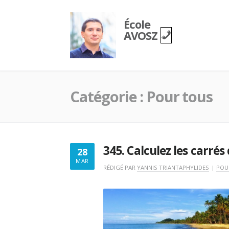
Skip
to
École
content
AVOSZ
Catégorie :
Pour tous
345. Calculez les carré
28
MAR
RÉDIGÉ PAR
YANNIS TRIANTAPHYLIDES
O
|
POU
N
2
8
/
0
3