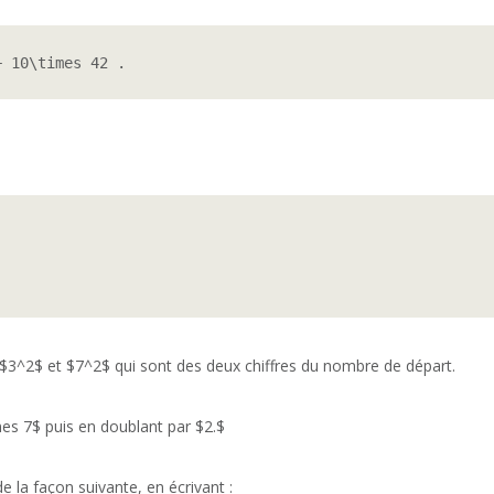
+ 10\times 42 .
 $3^2$ et $7^2$ qui sont des deux chiffres du nombre de départ.
mes 7$ puis en doublant par $2.$
la façon suivante, en écrivant :