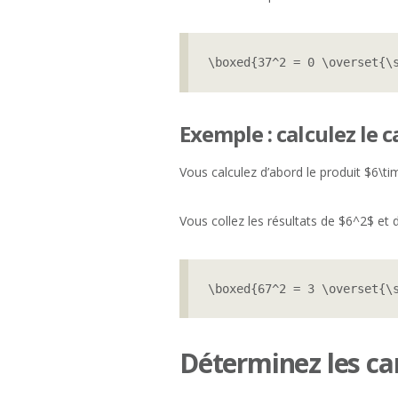
\boxed{37^2 = 0 \overset{\
Exemple : calculez le 
Vous calculez d’abord le produit $6\ti
Vous collez les résultats de $6^2$ et d
\boxed{67^2 = 3 \overset{\
Déterminez les car