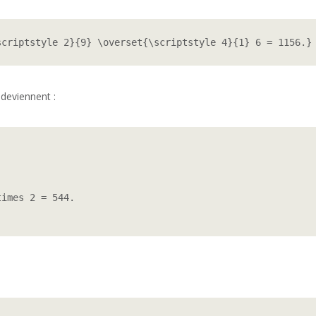
scriptstyle 2}{9} \overset{\scriptstyle 4}{1} 6 = 1156.}
 deviennent :
imes 2 = 544.
