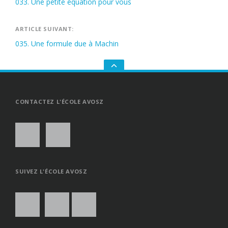
033. Une petite équation pour vous
de
l’article
ARTICLE SUIVANT:
035. Une formule due à Machin
GO
TO
THE
TOP
CONTACTEZ L'ÉCOLE AVOSZ
SUIVEZ L'ÉCOLE AVOSZ