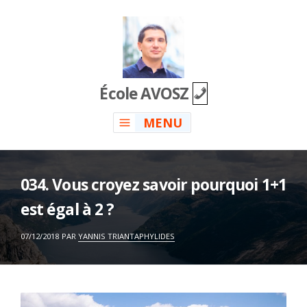
Skip
to
content
École AVOSZ
MENU
034. Vous croyez savoir pourquoi 1+1
est égal à 2 ?
ON
07/12/2018
PAR
YANNIS TRIANTAPHYLIDES