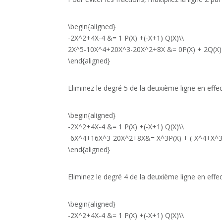
\begin{aligned}
-2X^2+4X-4 &= 1 P(X) +(-X+1) Q(X)\\
2X^5-10X^4+20X^3-20X^2+8X &= 0P(X) + 2Q(X)
\end{aligned}
Eliminez le degré 5 de la deuxième ligne en eff
\begin{aligned}
-2X^2+4X-4 &= 1 P(X) +(-X+1) Q(X)\\
-6X^4+16X^3-20X^2+8X&= X^3P(X) + (-X^4+X^3
\end{aligned}
Eliminez le degré 4 de la deuxième ligne en effe
\begin{aligned}
-2X^2+4X-4 &= 1 P(X) +(-X+1) Q(X)\\