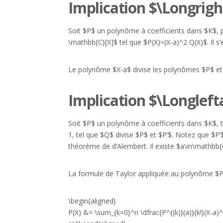
Implication $\Longrig
Soit $P$ un polynôme à coefficients dans $K$, p
\mathbb{C}[X]$ tel que $P(X)=(X-a)^2 Q(X)$. Il s’
Le polynôme $X-a$ divise les polynômes $P$ et 
Implication $\Longlef
Soit $P$ un polynôme à coefficients dans $K$, t
1, tel que $Q$ divise $P$ et $P’$. Notez que $
théorème de d’Alembert. Il existe $a\in\mathbb{C
La formule de Taylor appliquée au polynôme $P
\begin{aligned}
P(X) &= \sum_{k=0}^n \dfrac{P^{(k)}(a)}{k!}(X-a)^