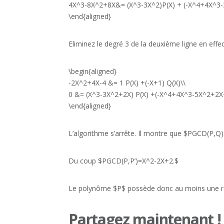
4X^3-8X^2+8X&= (X^3-3X^2)P(X) + (-X^4+4X^3
\end{aligned}
Eliminez le degré 3 de la deuxième ligne en effe
\begin{aligned}
-2X^2+4X-4 &= 1 P(X) +(-X+1) Q(X)\\
0 &= (X^3-3X^2+2X) P(X) +(-X^4+4X^3-5X^2+2X+
\end{aligned}
L’algorithme s’arrête. Il montre que $PGCD(P,Q
Du coup $PGCD(P,P’)=X^2-2X+2.$
Le polynôme $P$ possède donc au moins une ra
Partagez maintenant !