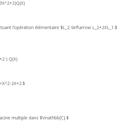
-3X^2+2)Q(X)
ctuant l’opération élémentaire $L_2 \leftarrow L_2+2XL_1.$
2 ) Q(X)
)=X^2-2X+2.$
cine multiple dans $\mathbb{C}.$