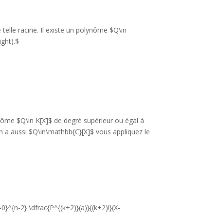
elle racine. Il existe un polynôme $Q\in
ight).$
ynôme $Q\in K[X]$ de degré supérieur ou égal à
n a aussi $Q\in\mathbb{C}[X]$ vous appliquez le
0}^{n-2} \dfrac{P^{(k+2)}(a)}{(k+2)!}(X-