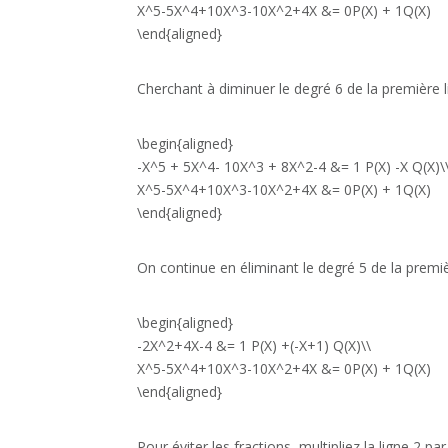
X^5-5X^4+10X^3-10X^2+4X &= 0P(X) + 1Q(X)
\end{aligned}
Cherchant à diminuer le degré 6 de la première l
\begin{aligned}
-X^5 + 5X^4- 10X^3 + 8X^2-4 &= 1 P(X) -X Q(X)\
X^5-5X^4+10X^3-10X^2+4X &= 0P(X) + 1Q(X)
\end{aligned}
On continue en éliminant le degré 5 de la premi
\begin{aligned}
-2X^2+4X-4 &= 1 P(X) +(-X+1) Q(X)\\
X^5-5X^4+10X^3-10X^2+4X &= 0P(X) + 1Q(X)
\end{aligned}
Pour éviter les fractions, multipliez la ligne 2 par