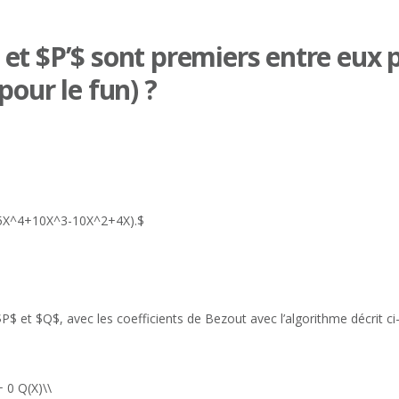
t $P’$ sont premiers entre eux pa
pour le fun) ?
5X^4+10X^3-10X^2+4X).$
 et $Q$, avec les coefficients de Bezout avec l’algorithme décrit ci
 0 Q(X)\\