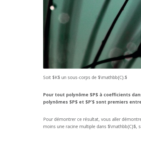
Soit $K$ un sous-corps de $\mathbb{C}.$
Pour tout polynôme $P$ à coefficients dans
polynômes $P$ et $P’$ sont premiers entre
Pour démontrer ce résultat, vous aller démontre
moins une racine multiple dans $\mathbb{C}$, si