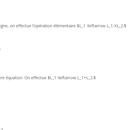
igne, on effectue l’opération élémentaire $L_1 \leftarrow L_1-XL_2.$
\
ère équation. On effectue $L_1 \leftarrow L_1+L_2.$
 2.