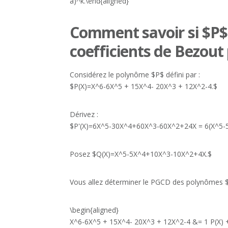
a)^k.\end{aligned}
Comment savoir si $P$ e
coefficients de Bezout 
Considérez le polynôme $P$ défini par :
$P(X)=X^6-6X^5 + 15X^4- 20X^3 + 12X^2-4.$
Dérivez :
$P'(X)=6X^5-30X^4+60X^3-60X^2+24X = 6(X^5-
Posez $Q(X)=X^5-5X^4+10X^3-10X^2+4X.$
Vous allez déterminer le PGCD des polynômes $P$
\begin{aligned}
X^6-6X^5 + 15X^4- 20X^3 + 12X^2-4 &= 1 P(X) +