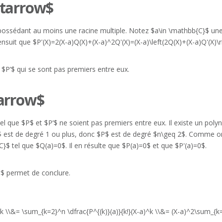
htarrow$
ossédant au moins une racine multiple. Notez $a\in \mathbb{C}$ une t
ensuit que $P'(X)=2(X-a)Q(X)+(X-a)^2Q'(X)=(X-a)\left(2Q(X)+(X-a)Q'(X)\r
$P’$ qui se sont pas premiers entre eux.
tarrow$
el que $P$ et $P’$ ne soient pas premiers entre eux. Il existe un pol
P’$ est de degré 1 ou plus, donc $P$ est de degré $n\geq 2$. Comme o
}$ tel que $Q(a)=0$. Il en résulte que $P(a)=0$ et que $P'(a)=0$.
$ permet de conclure.
k \\&= \sum_{k=2}^n \dfrac{P^{(k)}(a)}{k!}(X-a)^k \\&= (X-a)^2\sum_{k=