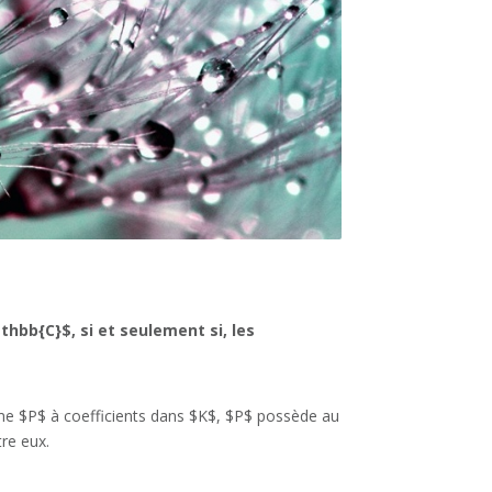
hbb{C}$, si et seulement si, les
nôme $P$ à coefficients dans $K$, $P$ possède au
re eux.