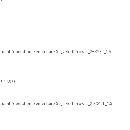
ectuant l’opération élémentaire $L_2 \leftarrow L_2+X^3L_1.$
+2)Q(X)
ctuant l’opération élémentaire $L_2 \leftarrow L_2-3X^2L_1.$