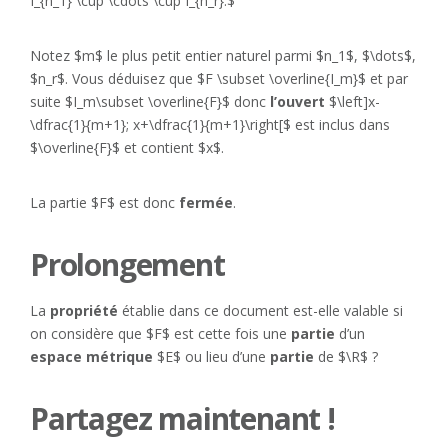
I_{n_1} \cup \cdots \cup I_{n_r}.$
Notez $m$ le plus petit entier naturel parmi $n_1$, $\dots$,
$n_r$. Vous déduisez que $F \subset \overline{I_m}$ et par
suite $I_m\subset \overline{F}$ donc
l’ouvert
$\left]x-
\dfrac{1}{m+1}; x+\dfrac{1}{m+1}\right[$ est inclus dans
$\overline{F}$ et contient $x$.
La partie $F$ est donc
fermée
.
Prolongement
La
propriété
établie dans ce document est-elle valable si
on considère que $F$ est cette fois une
partie
d’un
espace métrique
$E$ ou lieu d’une
partie
de $\R$ ?
Partagez maintenant !