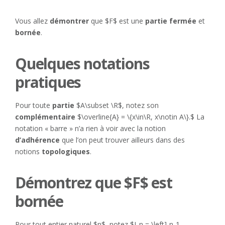
Vous allez
démontrer
que $F$ est une
partie
fermée
et
bornée
.
Quelques notations
pratiques
Pour toute
partie
$A\subset \R$, notez son
complémentaire
$\overline{A} = \{x\in\R, x\notin A\}.$ La
notation « barre » n’a rien à voir avec la notion
d’adhérence
que l’on peut trouver ailleurs dans des
notions
topologiques
.
Démontrez que $F$ est
bornée
Pour tout entier naturel $n$, notez $I_n = \left]-n-1