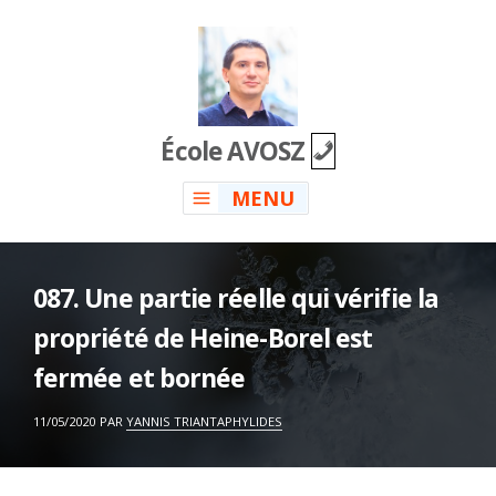
Skip
to
content
École AVOSZ
MENU
087. Une partie réelle qui vérifie la
propriété de Heine-Borel est
fermée et bornée
ON
11/05/2020
PAR
YANNIS TRIANTAPHYLIDES