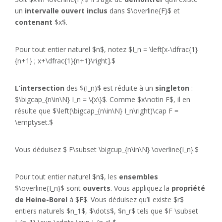
un
intervalle ouvert
inclus
dans $\overline{F}$ et
contenant
$x$.
Pour tout entier naturel $n$, notez $I_n = \left[x-\dfrac{1}
{n+1} ; x+\dfrac{1}{n+1}\right].$
L’intersection
des $(I_n)$ est réduite à un
singleton
:
$\bigcap_{n\in\N} I_n = \{x\}$. Comme $x\notin F$, il en
résulte que $\left(\bigcap_{n\in\N} I_n\right)\cap F =
\emptyset.$
Vous déduisez $ F\subset \bigcup_{n\in\N} \overline{I_n}.$
Pour tout entier naturel $n$, les
ensembles
$\overline{I_n}$ sont
ouverts
. Vous appliquez la
propriété
de Heine-Borel
à $F$. Vous déduisez qu’il existe $r$
entiers naturels $n_1$, $\dots$, $n_r$ tels que $F \subset