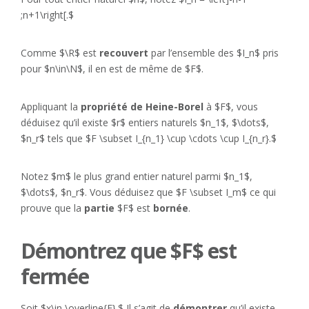
;n+1\right[.$
Comme $\R$ est
recouvert
par l’ensemble des $I_n$ pris
pour $n\in\N$, il en est de même de $F$.
Appliquant la
propriété de Heine-Borel
à $F$, vous
déduisez qu’il existe $r$ entiers naturels $n_1$, $\dots$,
$n_r$ tels que $F \subset I_{n_1} \cup \cdots \cup I_{n_r}.$
Notez $m$ le plus grand entier naturel parmi $n_1$,
$\dots$, $n_r$. Vous déduisez que $F \subset I_m$ ce qui
prouve que la
partie
$F$ est
bornée
.
Démontrez que $F$ est
fermée
Soit $x\in \overline{F}.$ Il s’agit de
démontrer
qu’il existe