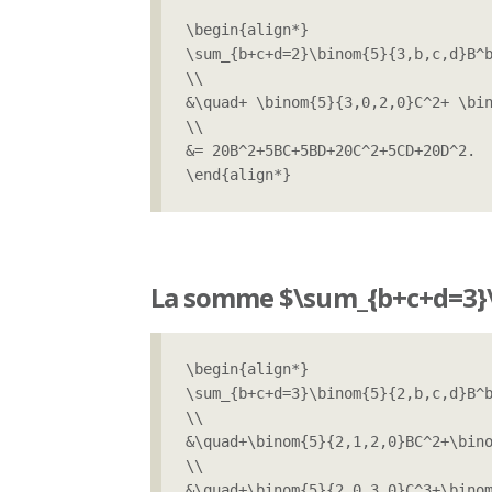
\begin{align*}

\sum_{b+c+d=2}\binom{5}{3,b,c,d}B^b
\\

&\quad+ \binom{5}{3,0,2,0}C^2+ \bin
\\

&= 20B^2+5BC+5BD+20C^2+5CD+20D^2.

\end{align*}
La somme $\sum_{b+c+d=3}\
\begin{align*}

\sum_{b+c+d=3}\binom{5}{2,b,c,d}B^b
\\

&\quad+\binom{5}{2,1,2,0}BC^2+\bino
\\

&\quad+\binom{5}{2,0,3,0}C^3+\binom