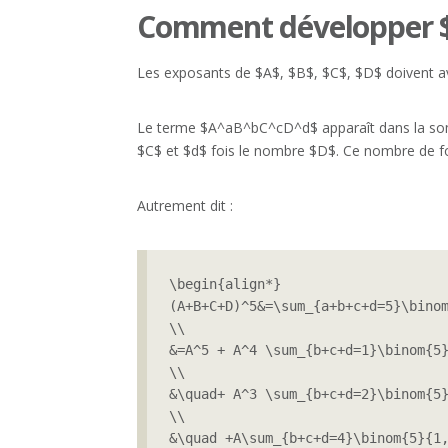
Comment développer $
Les exposants de $A$, $B$, $C$, $D$ doivent a
Le terme $A^aB^bC^cD^d$ apparaît dans la somme
$C$ et $d$ fois le nombre $D$. Ce nombre de fois 
Autrement dit :
\begin{align*}

(A+B+C+D)^5&=\sum_{a+b+c+d=5}\binom
\\

&=A^5 + A^4 \sum_{b+c+d=1}\binom{5}
\\

&\quad+ A^3 \sum_{b+c+d=2}\binom{5}
\\

&\quad +A\sum_{b+c+d=4}\binom{5}{1,