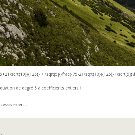
5+21\sqrt{10}}{125}} + \sqrt[5]{\frac{-75-21\sqrt{10}}{125}}+\sqrt[5]{\
équation de degré 5 à coefficients entiers !
ccessivement :
\
