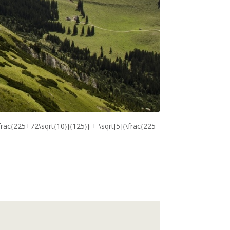
frac{225+72\sqrt{10}}{125}} + \sqrt[5]{\frac{225-