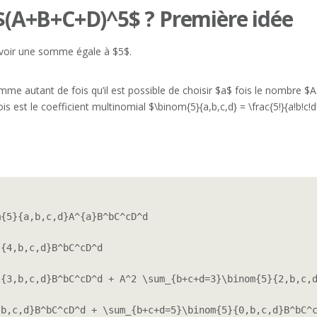
(A+B+C+D)^5$ ? Première idée
voir une somme égale à $5$.
 autant de fois qu’il est possible de choisir $a$ fois le nombre $A
est le coefficient multinomial $\binom{5}{a,b,c,d} = \frac{5!}{a!b!c!d!
{5}{a,b,c,d}A^{a}B^bC^cD^d

{4,b,c,d}B^bC^cD^d

{3,b,c,d}B^bC^cD^d + A^2 \sum_{b+c+d=3}\binom{5}{2,b,c,d
b,c,d}B^bC^cD^d + \sum_{b+c+d=5}\binom{5}{0,b,c,d}B^bC^c