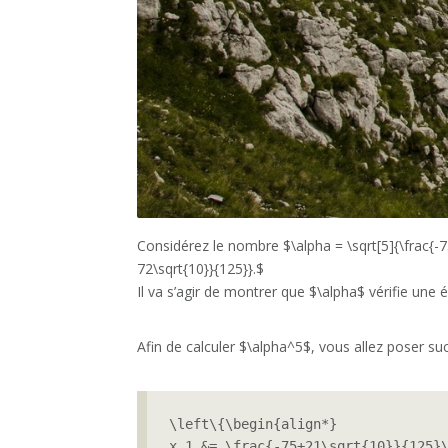
Considérez le nombre $\alpha = \sqrt[5]{\frac{-7
72\sqrt{10}}{125}}.$
Il va s’agir de montrer que $\alpha$ vérifie une 
Afin de calculer $\alpha^5$, vous allez poser su
\left\{\begin{align*}

x_1 &= \frac{-75+21\sqrt{10}}{125}\