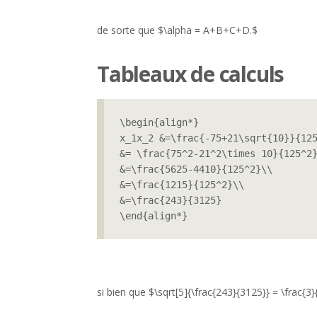
de sorte que $\alpha = A+B+C+D.$
Tableaux de calculs
\begin{align*}

x_1x_2 &=\frac{-75+21\sqrt{10}}{125
&= \frac{75^2-21^2\times 10}{125^2}
&=\frac{5625-4410}{125^2}\\

&=\frac{1215}{125^2}\\

&=\frac{243}{3125}

\end{align*}
si bien que $\sqrt[5]{\frac{243}{3125}} = \frac{3}