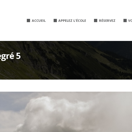
ACCUEIL
APPELEZ L'ÉCOLE
RÉSERVEZ
V
egré 5