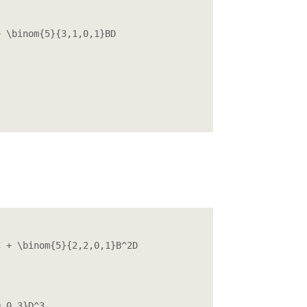
 \binom{5}{3,1,0,1}BD

 + \binom{5}{2,2,0,1}B^2D 

,0,3}D^3
