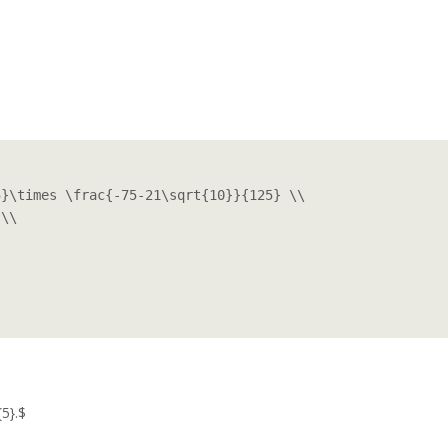
}\times \frac{-75-21\sqrt{10}}{125} \\

\\

{5}.$