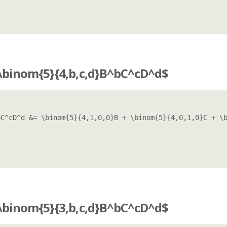
binom{5}{4,b,c,d}B^bC^cD^d$
C^cD^d &= \binom{5}{4,1,0,0}B + \binom{5}{4,0,1,0}C + \b
binom{5}{3,b,c,d}B^bC^cD^d$