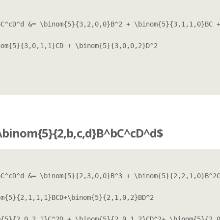
C^cD^d &= \binom{5}{3,2,0,0}B^2 + \binom{5}{3,1,1,0}BC +
om{5}{3,0,1,1}CD + \binom{5}{3,0,0,2}D^2

binom{5}{2,b,c,d}B^bC^cD^d$
C^cD^d &= \binom{5}{2,3,0,0}B^3 + \binom{5}{2,2,1,0}B^2C
m{5}{2,1,1,1}BCD+\binom{5}{2,1,0,2}BD^2

{5}{2,0,2,1}C^2D + \binom{5}{2,0,1,2}CD^2+ \binom{5}{2,0