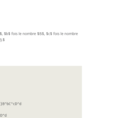
$, $b$ fois le nombre $B$, $c$ fois le nombre
}.$
}B^bC^cD^d

D^d
