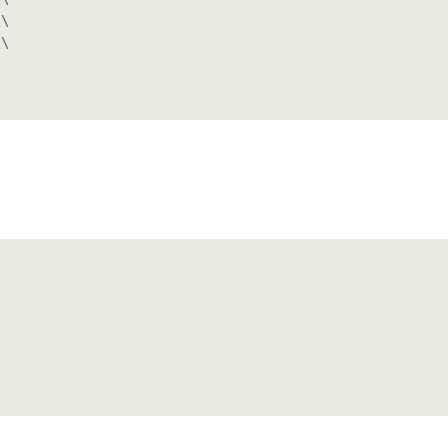
\

\
