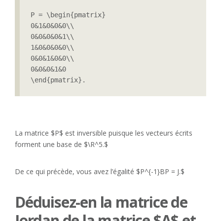
P = \begin{pmatrix}

0&1&0&0&0\\

0&0&0&0&1\\

1&0&0&0&0\\

0&0&1&0&0\\

0&0&0&1&0

\end{pmatrix}.
La matrice $P$ est inversible puisque les vecteurs écrits
forment une base de $\R^5.$
De ce qui précède, vous avez l’égalité $P^{-1}BP = J.$
Déduisez-en la matrice de
Jordan de la matrice $A$ et