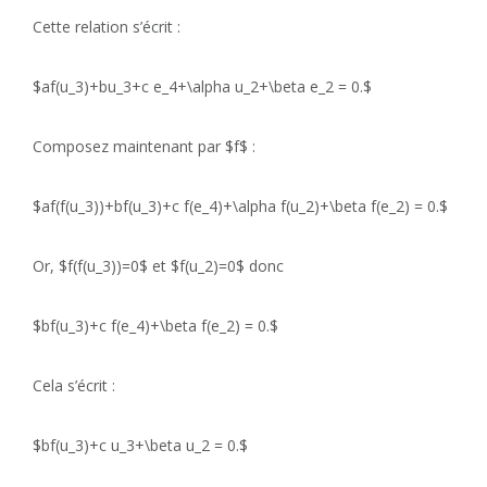
Cette relation s’écrit :
$af(u_3)+bu_3+c e_4+\alpha u_2+\beta e_2 = 0.$
Composez maintenant par $f$ :
$af(f(u_3))+bf(u_3)+c f(e_4)+\alpha f(u_2)+\beta f(e_2) = 0.$
Or, $f(f(u_3))=0$ et $f(u_2)=0$ donc
$bf(u_3)+c f(e_4)+\beta f(e_2) = 0.$
Cela s’écrit :
$bf(u_3)+c u_3+\beta u_2 = 0.$