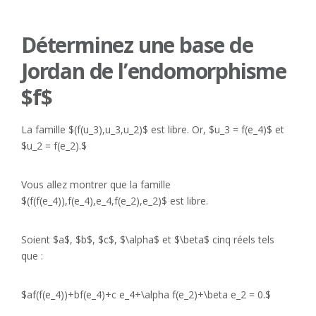
Déterminez une base de
Jordan de l’endomorphisme
$f$
La famille $(f(u_3),u_3,u_2)$ est libre. Or, $u_3 = f(e_4)$ et
$u_2 = f(e_2).$
Vous allez montrer que la famille
$(f(f(e_4)),f(e_4),e_4,f(e_2),e_2)$ est libre.
Soient $a$, $b$, $c$, $\alpha$ et $\beta$ cinq réels tels
que :
$af(f(e_4))+bf(e_4)+c e_4+\alpha f(e_2)+\beta e_2 = 0.$