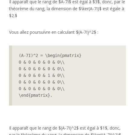
Il apparaît que le rang de $A-7I$ est égal à $3$, donc, par le
théorème du rang, la dimension de $\ker(A-7I)$ est égale à
$2.$
Vous allez poursuivre en calculant $(A-7I)^2$ :
(A-7I)^2 = \begin{pmatrix}

0 & 0 & 0 & 0 & 0\\

0 & 0 & 0 & 0 & 0\\

0 & 0 & 0 & 1 & 0\\

0 & 0 & 0 & 0 & 0\\

0 & 0 & 0 & 0 & 0\\

\end{pmatrix}.
Il apparaît que le rang de $(A-7I)^2$ est égal à $1$, donc,
par le théorème du rang, la dimension de $\ker((A-7I)^2)$