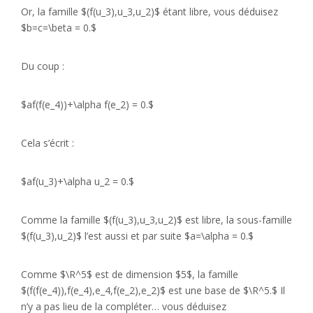
Or, la famille $(f(u_3),u_3,u_2)$ étant libre, vous déduisez
$b=c=\beta = 0.$
Du coup :
$af(f(e_4))+\alpha f(e_2) = 0.$
Cela s’écrit :
$af(u_3)+\alpha u_2 = 0.$
Comme la famille $(f(u_3),u_3,u_2)$ est libre, la sous-famille
$(f(u_3),u_2)$ l’est aussi et par suite $a=\alpha = 0.$
Comme $\R^5$ est de dimension $5$, la famille
$(f(f(e_4)),f(e_4),e_4,f(e_2),e_2)$ est une base de $\R^5.$ Il
n’y a pas lieu de la compléter… vous déduisez