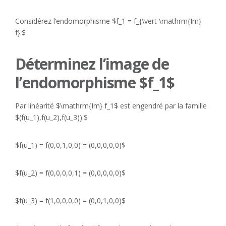
Considérez l’endomorphisme $f_1 = f_{\vert \mathrm{Im}
f}.$
Déterminez l’image de
l’endomorphisme $f_1$
Par linéarité $\mathrm{Im} f_1$ est engendré par la famille
$(f(u_1),f(u_2),f(u_3)).$
$f(u_1) = f(0,0,1,0,0) = (0,0,0,0,0)$
$f(u_2) = f(0,0,0,0,1) = (0,0,0,0,0)$
$f(u_3) = f(1,0,0,0,0) = (0,0,1,0,0)$