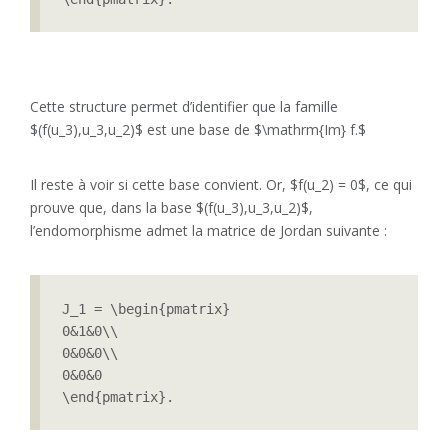
Cette structure permet d’identifier que la famille
$(f(u_3),u_3,u_2)$ est une base de $\mathrm{Im} f.$
Il reste à voir si cette base convient. Or, $f(u_2) = 0$, ce qui
prouve que, dans la base $(f(u_3),u_3,u_2)$,
l’endomorphisme admet la matrice de Jordan suivante :
J_1 = \begin{pmatrix}

0&1&0\\

0&0&0\\

0&0&0

\end{pmatrix}.