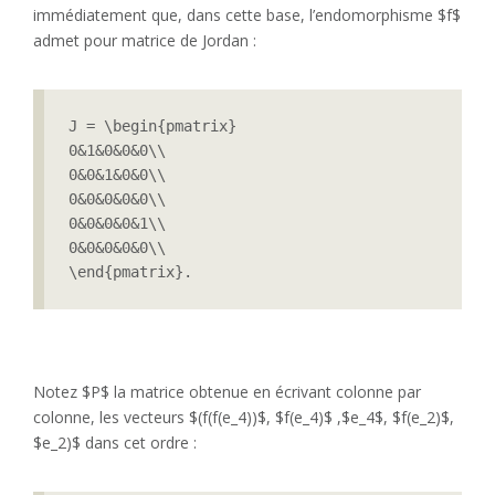
immédiatement que, dans cette base, l’endomorphisme $f$
admet pour matrice de Jordan :
J = \begin{pmatrix}

0&1&0&0&0\\

0&0&1&0&0\\

0&0&0&0&0\\

0&0&0&0&1\\

0&0&0&0&0\\

\end{pmatrix}.
Notez $P$ la matrice obtenue en écrivant colonne par
colonne, les vecteurs $(f(f(e_4))$, $f(e_4)$ ,$e_4$, $f(e_2)$,
$e_2)$ dans cet ordre :