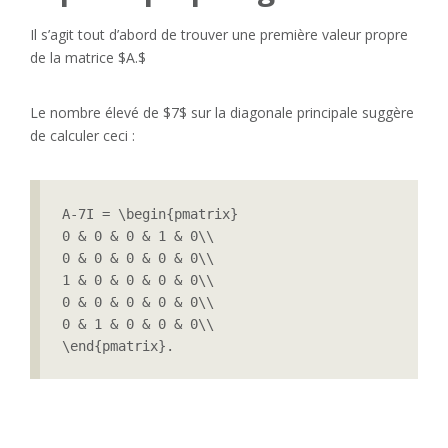
Il s’agit tout d’abord de trouver une première valeur propre
de la matrice $A.$
Le nombre élevé de $7$ sur la diagonale principale suggère
de calculer ceci :
A-7I = \begin{pmatrix}

0 & 0 & 0 & 1 & 0\\

0 & 0 & 0 & 0 & 0\\

1 & 0 & 0 & 0 & 0\\

0 & 0 & 0 & 0 & 0\\

0 & 1 & 0 & 0 & 0\\

\end{pmatrix}.