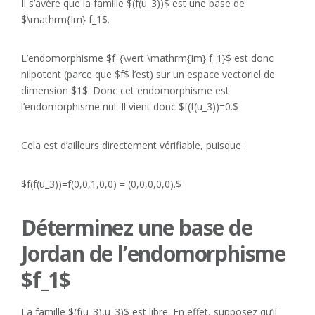
Il s’avère que la famille $(f(u_3))$ est une base de
$\mathrm{Im} f_1$.
L’endomorphisme $f_{\vert \mathrm{Im} f_1}$ est donc
nilpotent (parce que $f$ l’est) sur un espace vectoriel de
dimension $1$. Donc cet endomorphisme est
l’endomorphisme nul. Il vient donc $f(f(u_3))=0.$
Cela est d’ailleurs directement vérifiable, puisque :
$f(f(u_3))=f(0,0,1,0,0) = (0,0,0,0,0).$
Déterminez une base de
Jordan de l’endomorphisme
$f_1$
La famille $(f(u_3),u_3)$ est libre. En effet, supposez qu’il