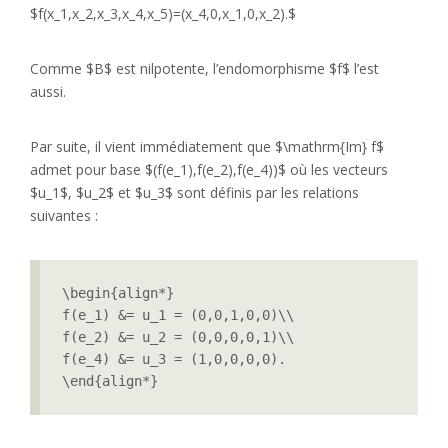
$f(x_1,x_2,x_3,x_4,x_5)=(x_4,0,x_1,0,x_2).$
Comme $B$ est nilpotente, l’endomorphisme $f$ l’est
aussi.
Par suite, il vient immédiatement que $\mathrm{Im} f$
admet pour base $(f(e_1),f(e_2),f(e_4))$ où les vecteurs
$u_1$, $u_2$ et $u_3$ sont définis par les relations
suivantes :
\begin{align*}

f(e_1) &= u_1 = (0,0,1,0,0)\\

f(e_2) &= u_2 = (0,0,0,0,1)\\

f(e_4) &= u_3 = (1,0,0,0,0).

\end{align*}