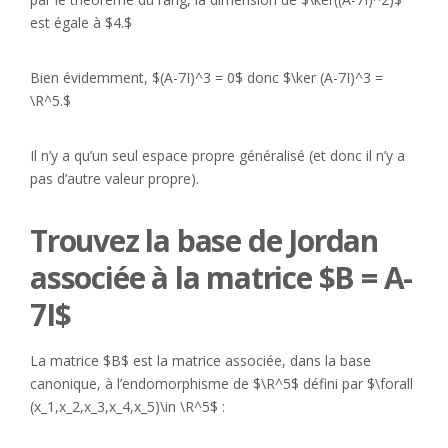
est égale à $4.$
Bien évidemment, $(A-7I)^3 = 0$ donc $\ker (A-7I)^3 =
\R^5.$
Il n’y a qu’un seul espace propre généralisé (et donc il n’y a
pas d’autre valeur propre).
Trouvez la base de Jordan
associée à la matrice $B = A-
7I$
La matrice $B$ est la matrice associée, dans la base
canonique, à l’endomorphisme de $\R^5$ défini par $\forall
(x_1,x_2,x_3,x_4,x_5)\in \R^5$ :