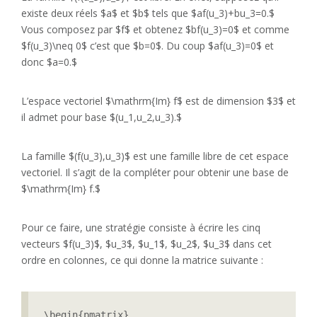
existe deux réels $a$ et $b$ tels que $af(u_3)+bu_3=0.$
Vous composez par $f$ et obtenez $bf(u_3)=0$ et comme
$f(u_3)\neq 0$ c’est que $b=0$. Du coup $af(u_3)=0$ et
donc $a=0.$
L’espace vectoriel $\mathrm{Im} f$ est de dimension $3$ et
il admet pour base $(u_1,u_2,u_3).$
La famille $(f(u_3),u_3)$ est une famille libre de cet espace
vectoriel. Il s’agit de la compléter pour obtenir une base de
$\mathrm{Im} f.$
Pour ce faire, une stratégie consiste à écrire les cinq
vecteurs $f(u_3)$, $u_3$, $u_1$, $u_2$, $u_3$ dans cet
ordre en colonnes, ce qui donne la matrice suivante :
\begin{pmatrix}
