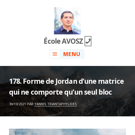
Skip
to
content
École AVOSZ
MENU
178. Forme de Jordan d’une matrice
qui ne comporte qu’un seul bloc
ON
30/10/2021
PAR
YANNIS TRIANTAPHYLIDES