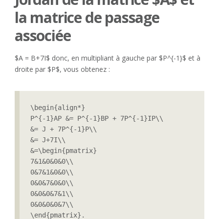
la matrice de passage
associée
$A = B+7I$ donc, en multipliant à gauche par $P^{-1}$ et à
droite par $P$, vous obtenez :
\begin{align*}

P^{-1}AP &= P^{-1}BP + 7P^{-1}IP\\

&= J + 7P^{-1}P\\

&= J+7I\\

&=\begin{pmatrix}

7&1&0&0&0\\

0&7&1&0&0\\

0&0&7&0&0\\

0&0&0&7&1\\

0&0&0&0&7\\

\end{pmatrix}.
