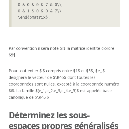
0 & 0 & 0 & 7 & 0\\

0 & 1 & 0 & 0 & 7\\

\end{pmatrix}.
Par convention il sera noté $I$ la matrice identité d’ordre
$5$.
Pour tout entier $i$ compris entre $1$ et $5$, $e_i$
désignera le vecteur de $\R^5$ dont toutes les
coordonnées sont nulles, excepté à la coordonnée numéro
$i$. La famille $(e_1,e_2,e_3,e_4,e_5)$ est appelée base
canonique de $\R^5.$
Déterminez les sous-
espaces propres généralisés