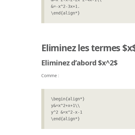
&=-x^2-3x+1.

\end{align*}
Eliminez les termes $x
Eliminez d’abord $x^2$
Comme :
\begin{align*}

y&=x^2+x+1\\

y^2 &=x^2-x-1

\end{align*}