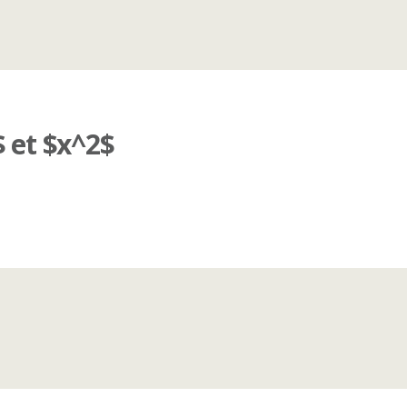
$ et $x^2$