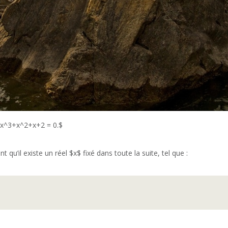
 $x^3+x^2+x+2 = 0.$
qu’il existe un réel $x$ fixé dans toute la suite, tel que :