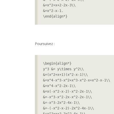
&=x^2+x+2-2x-3\\

&=x^2-x-1.

\end{align*}
Poursuivez :
\begin{align*}

y^3 &= y\times y^2\\

&=(x^2+x+1)(x^2-x-1)\\

&=x^4-x^3-x^2+x^3-x^2-x+x^2-x-1\\

&=x^4-x^2-2x-1\\

&=x(-x^2-x-2)-x^2-2x-1\\

&=-x^3-x^2-2x-x^2-2x-1\\

&=-x^3-2x^2-4x-1\\

&=-(-x^2-x-2)-2x^2-4x-1\\

&=x^2+x+2-2x^2-4x-1\\
