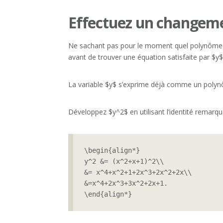
Effectuez un changeme
Ne sachant pas pour le moment quel polynôme 
avant de trouver une équation satisfaite par $y$,
La variable $y$ s’exprime déjà comme un polynô
Développez $y^2$ en utilisant l’identité rema
\begin{align*}

y^2 &= (x^2+x+1)^2\\

&= x^4+x^2+1+2x^3+2x^2+2x\\

&=x^4+2x^3+3x^2+2x+1.

\end{align*}