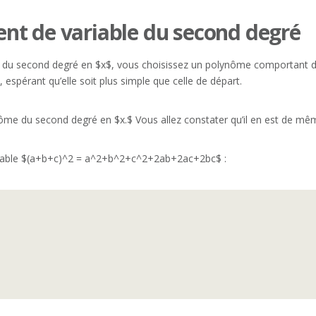
nt de variable du second degré
du second degré en $x$, vous choisissez un polynôme comportant de
 espérant qu’elle soit plus simple que celle de départ.
me du second degré en $x.$ Vous allez constater qu’il en est de mê
rquable $(a+b+c)^2 = a^2+b^2+c^2+2ab+2ac+2bc$ :