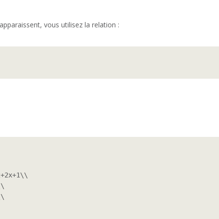
pparaissent, vous utilisez la relation :
+2x+1\\

\

\
