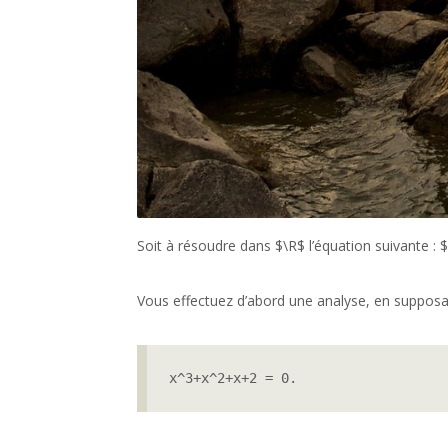
Soit à résoudre dans $\R$ l’équation suivante :
Vous effectuez d’abord une analyse, en supposant 
x^3+x^2+x+2 = 0.