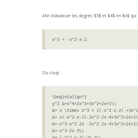
Afin d’abaisser les degrés $3$ et $4$ en $x$ qui a
x^3 = -x^2-x-2.
Du coup :
\begin{align*}

y^2 &=x^4+2x^3+3x^2+2x+1\\

&= x \times x^3 + 2(-x^2-x-2) +3x^2
&= x(-x^2-x-2)-2x^2-2x-4+3x^2+2x+1\
&=-x^3-x^2-2x -2x^2-2x-4+3x^2+2x+1\
&=-x^3-2x-3\\

&=-(-x^2-x-2)-2x-3\\
