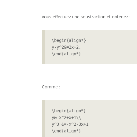
vous effectuez une soustraction et obtenez :
\begin{align*}

y-y^2&=2x+2.

\end{align*}
Comme :
\begin{align*}

y&=x^2+x+1\\

y^3 &=-x^2-3x+1

\end{align*}