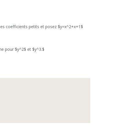
s coefficients petits et posez $y=x^2+x+1$
me pour $y^2$ et $y^3.$