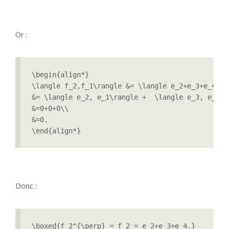
Or :
\begin{align*}

\langle f_2,f_1\rangle &= \langle e_2+e_3+e_4, e_
&= \langle e_2, e_1\rangle +  \langle e_3, e_1\r
&=0+0+0\\

&=0.

Donc :
\boxed{f_2^{\perp} = f_2 = e_2+e_3+e_4.}