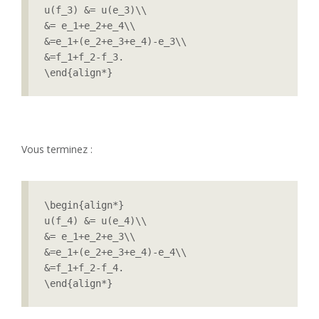
u(f_3) &= u(e_3)\\

&= e_1+e_2+e_4\\

&=e_1+(e_2+e_3+e_4)-e_3\\

&=f_1+f_2-f_3.

\end{align*}
Vous terminez :
\begin{align*}

u(f_4) &= u(e_4)\\

&= e_1+e_2+e_3\\

&=e_1+(e_2+e_3+e_4)-e_4\\

&=f_1+f_2-f_4.

\end{align*}