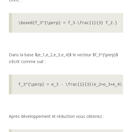
\boxed{f_3^{\perp} = f_3-\frac{1}{3} f_2.}
Dans la base $(e_1,e_2,e_3,e_4)$ le vecteur $f_3^{\perp}$
s’écrit comme suit :
f_3^{\perp} = e_3 - \frac{1}{3}(e_2+e_3+e_4)
Après développement et réduction vous obtenez :