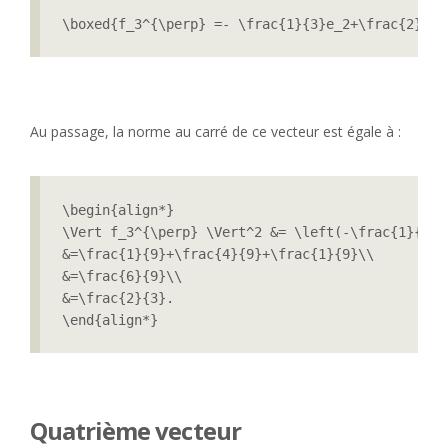
\boxed{f_3^{\perp} =- \frac{1}{3}e_2+\frac{2}{3}
Au passage, la norme au carré de ce vecteur est égale à :
\begin{align*}

\Vert f_3^{\perp} \Vert^2 &= \left(-\frac{1}{3}\
&=\frac{1}{9}+\frac{4}{9}+\frac{1}{9}\\

&=\frac{6}{9}\\

&=\frac{2}{3}.

\end{align*}
Quatrième vecteur