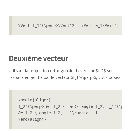
\Vert f_1^{\perp}\Vert^2 = \Vert e_1\Vert^2 = 1.
Deuxième vecteur
Utilisant la projection orthogonale du vecteur $f_2$ sur
l’espace engendré par le vecteur $f_1^{\perp}$, vous posez :
\begin{align*}

f_2^{\perp} &= f_2-\frac{\langle f_2, f_1^{\perp
&= f_2-\langle f_2, f_1\rangle f_1.
