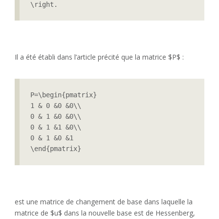
\right.
Il a été établi dans l’article précité que la matrice $P$ :
P=\begin{pmatrix}

1 & 0 &0 &0\\

0 & 1 &0 &0\\

0 & 1 &1 &0\\

0 & 1 &0 &1

\end{pmatrix}
est une matrice de changement de base dans laquelle la
matrice de $u$ dans la nouvelle base est de Hessenberg,