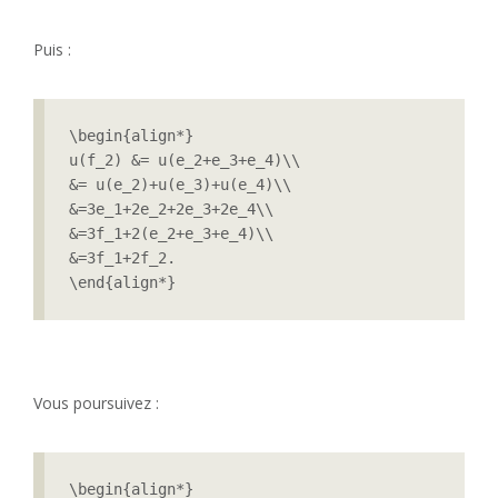
Puis :
\begin{align*}

u(f_2) &= u(e_2+e_3+e_4)\\

&= u(e_2)+u(e_3)+u(e_4)\\

&=3e_1+2e_2+2e_3+2e_4\\

&=3f_1+2(e_2+e_3+e_4)\\

&=3f_1+2f_2.

\end{align*}
Vous poursuivez :
\begin{align*}
