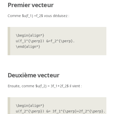
Premier vecteur
Comme $u(f_1) =f_2$ vous déduisez :
\begin{align*}

u(f_1^{\perp}) &=f_2^{\perp}.

\end{align*}
Deuxième vecteur
Ensuite, comme $u(f_2) = 3f_1+2f_2$ il vient :
\begin{align*}

u(f_2^{\perp}) &= 3f_1^{\perp}+2f_2^{\perp}.
