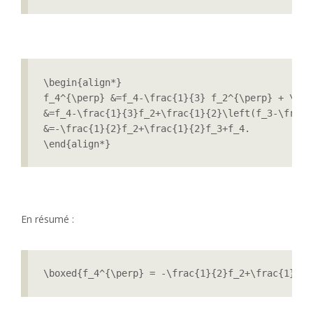
\begin{align*}

f_4^{\perp} &=f_4-\frac{1}{3} f_2^{\perp} + \fra
&=f_4-\frac{1}{3}f_2+\frac{1}{2}\left(f_3-\frac{
&=-\frac{1}{2}f_2+\frac{1}{2}f_3+f_4.

En résumé :
\boxed{f_4^{\perp} = -\frac{1}{2}f_2+\frac{1}{2}