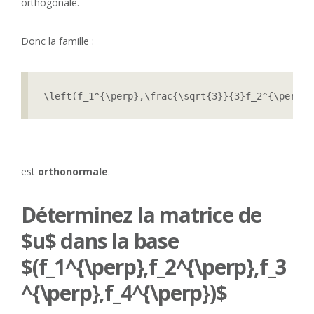
orthogonale.
Donc la famille :
\left(f_1^{\perp},\frac{\sqrt{3}}{3}f_2^{\perp},
est
orthonormale
.
Déterminez la matrice de
$u$ dans la base
$(f_1^{\perp},f_2^{\perp},f_3
^{\perp},f_4^{\perp})$