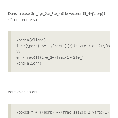
Dans la base $(e_1,e_2,e_3,e_4)$ le vecteur $f_4^{\perp}$
s’écrit comme suit :
\begin{align*}

f_4^{\perp} &= -\frac{1}{2}(e_2+e_3+e_4)+\frac{1}
\\

&=-\frac{1}{2}e_2+\frac{1}{2}e_4.

\end{align*}
Vous avez obtenu :
\boxed{f_4^{\perp} =-\frac{1}{2}e_2+\frac{1}{2}e