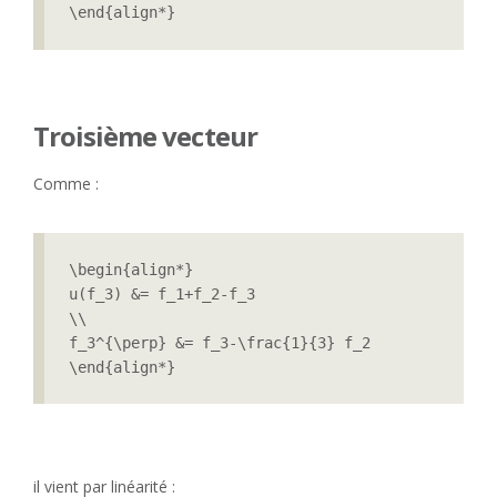
\end{align*}
Troisième vecteur
Comme :
\begin{align*}

u(f_3) &= f_1+f_2-f_3

\\

f_3^{\perp} &= f_3-\frac{1}{3} f_2

\end{align*}
il vient par linéarité :