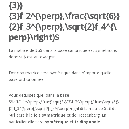
{3}}
{3}f_2^{\perp},\frac{\sqrt{6}}
{2}f_3^{\perp},\sqrt{2}f_4^{\
perp}\right)$
La matrice de $u$ dans la base canonique est symétrique,
donc $u$ est auto-adjoint.
Donc sa matrice sera symétrique dans n’importe quelle
base orthonormée.
Vous déduisez que, dans la base
$\left(f_1^{\perp},\frac{\sqrt{3}}{3}f_2^{\perp},\frac{\sqrt{6}}
{2}f_3^{\perp},\sqrt{2}f_4^{\perp}\right)$ la matrice $L$ de
$u$ sera à la fois
symétrique
et de Hessenberg. En
particulier elle sera
symétrique
et
tridiagonale
.