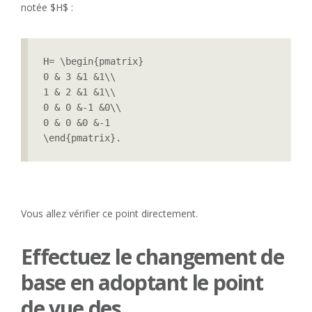
notée $H$ :
H= \begin{pmatrix}

0 & 3 &1 &1\\

1 & 2 &1 &1\\

0 & 0 &-1 &0\\

0 & 0 &0 &-1

\end{pmatrix}.
Vous allez vérifier ce point directement.
Effectuez le changement de
base en adoptant le point
de vue des