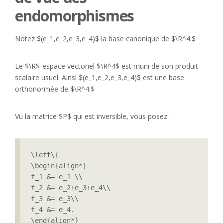
endomorphismes
Notez $(e_1,e_2,e_3,e_4)$ la base canonique de $\R^4.$
Le $\R$-espace vectoriel $\R^4$ est muni de son produit
scalaire usuel. Ainsi $(e_1,e_2,e_3,e_4)$ est une base
orthonormée de $\R^4.$
Vu la matrice $P$ qui est inversible, vous posez :
\left\{

\begin{align*}

f_1 &= e_1 \\

f_2 &= e_2+e_3+e_4\\

f_3 &= e_3\\

f_4 &= e_4.

\end{align*}
