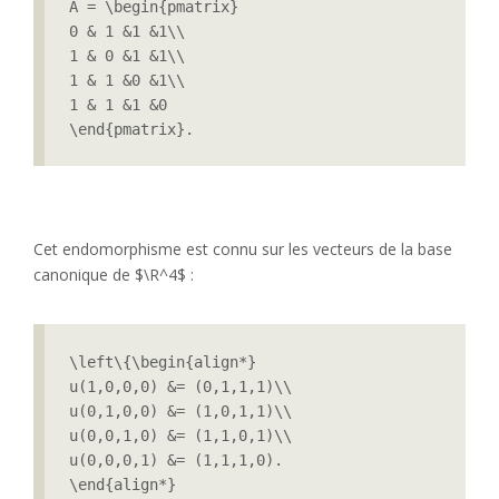
A = \begin{pmatrix}

0 & 1 &1 &1\\

1 & 0 &1 &1\\

1 & 1 &0 &1\\

1 & 1 &1 &0

\end{pmatrix}.
Cet endomorphisme est connu sur les vecteurs de la base
canonique de $\R^4$ :
\left\{\begin{align*}

u(1,0,0,0) &= (0,1,1,1)\\

u(0,1,0,0) &= (1,0,1,1)\\

u(0,0,1,0) &= (1,1,0,1)\\

u(0,0,0,1) &= (1,1,1,0).

\end{align*}
