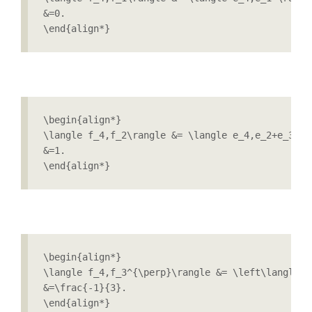
&=0.

\end{align*}
\begin{align*}

\langle f_4,f_2\rangle &= \langle e_4,e_2+e_3+e_4
&=1.

\end{align*}
\begin{align*}

\langle f_4,f_3^{\perp}\rangle &= \left\langle e
&=\frac{-1}{3}.

\end{align*}