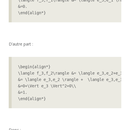
&=0.

\end{align*}
D’autre part :
\begin{align*}

\langle f_3,f_2\rangle &= \langle e_3,e_2+e_3+e_4
&= \langle e_3,e_2 \rangle +  \langle e_3,e_3 \r
&=0+\Vert e_3 \Vert^2+0\\

&=1.

\end{align*}
Donc :