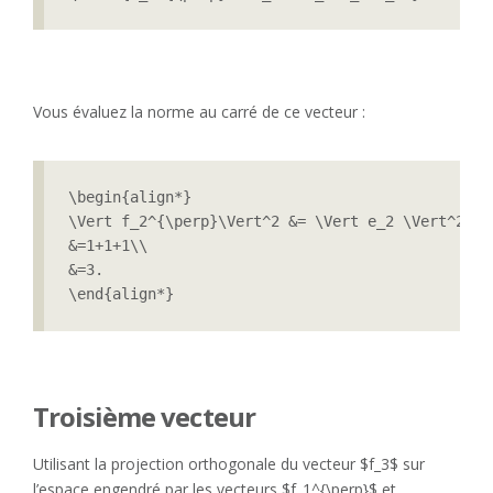
Vous évaluez la norme au carré de ce vecteur :
\begin{align*}

\Vert f_2^{\perp}\Vert^2 &= \Vert e_2 \Vert^2+ \
&=1+1+1\\

&=3.

\end{align*}
Troisième vecteur
Utilisant la projection orthogonale du vecteur $f_3$ sur
l’espace engendré par les vecteurs $f_1^{\perp}$ et