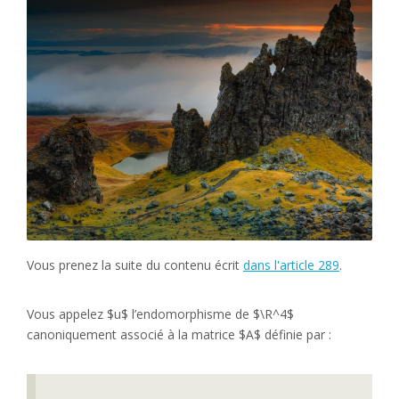
Vous prenez la suite du contenu écrit
dans l'article 289
.
Vous appelez $u$ l’endomorphisme de $\R^4$
canoniquement associé à la matrice $A$ définie par :