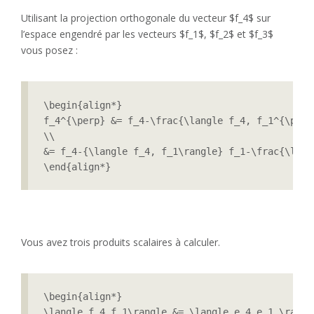
Utilisant la projection orthogonale du vecteur $f_4$ sur
l’espace engendré par les vecteurs $f_1$, $f_2$ et $f_3$
vous posez :
\begin{align*}

f_4^{\perp} &= f_4-\frac{\langle f_4, f_1^{\perp
\\

&= f_4-{\langle f_4, f_1\rangle} f_1-\frac{\lang
\end{align*}
Vous avez trois produits scalaires à calculer.
\begin{align*}

\langle f_4,f_1\rangle &= \langle e_4,e_1 \rangle