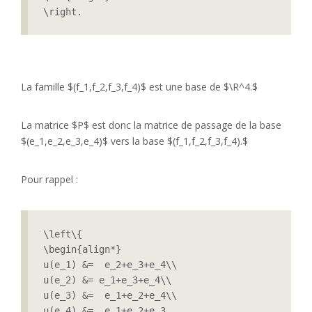
\right.
La famille $(f_1,f_2,f_3,f_4)$ est une base de $\R^4.$
La matrice $P$ est donc la matrice de passage de la base
$(e_1,e_2,e_3,e_4)$ vers la base $(f_1,f_2,f_3,f_4).$
Pour rappel :
\left\{

\begin{align*}

u(e_1) &=  e_2+e_3+e_4\\

u(e_2) &= e_1+e_3+e_4\\

u(e_3) &=  e_1+e_2+e_4\\

u(e_4) &=  e_1+e_2+e_3.
