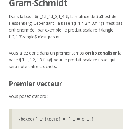
Gram-Schmidt
Dans la base $(f_1,f_2,f_3,f_4)$, la matrice de $u$ est de
Hessenberg. Cependant, la base $(f_1,f_2,f_3,f_4)$ n’est pas
orthonormée : par exemple, le produit scalaire $\langle
f_2,f_3\rangle$ n’est pas nul.
Vous allez donc dans un premier temps
orthogonaliser
la
base $(f_1,f_2,f_3,f_4)$ pour le produit scalaire usuel qui
sera noté entre crochets.
Premier vecteur
Vous posez d’abord :
\boxed{f_1^{\perp} = f_1 = e_1.}