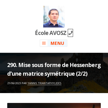
Skip
to
content
École AVOSZ
MENU
290. Mise sous forme de Hessenberg
d’une matrice symétrique (2/2)
ON
21/06/2023
PAR
YANNIS TRIANTAPHYLIDES