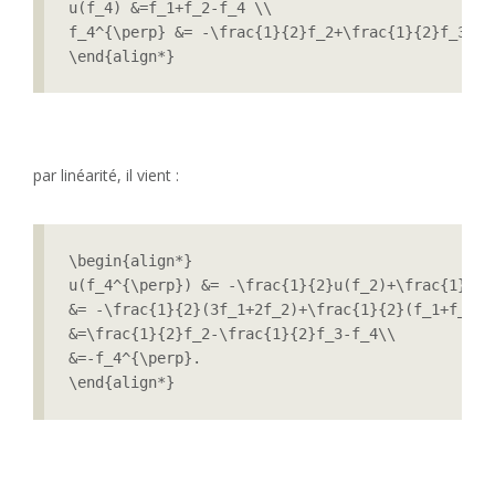
u(f_4) &=f_1+f_2-f_4 \\

f_4^{\perp} &= -\frac{1}{2}f_2+\frac{1}{2}f_3+f_4
\end{align*}
par linéarité, il vient :
\begin{align*}

u(f_4^{\perp}) &= -\frac{1}{2}u(f_2)+\frac{1}{2}
&= -\frac{1}{2}(3f_1+2f_2)+\frac{1}{2}(f_1+f_2-f
&=\frac{1}{2}f_2-\frac{1}{2}f_3-f_4\\

&=-f_4^{\perp}.

\end{align*}