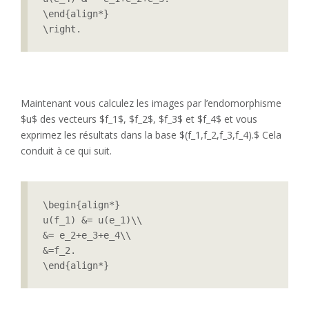
\end{align*}

\right.
Maintenant vous calculez les images par l’endomorphisme
$u$ des vecteurs $f_1$, $f_2$, $f_3$ et $f_4$ et vous
exprimez les résultats dans la base $(f_1,f_2,f_3,f_4).$ Cela
conduit à ce qui suit.
\begin{align*}

u(f_1) &= u(e_1)\\

&= e_2+e_3+e_4\\

&=f_2.

\end{align*}