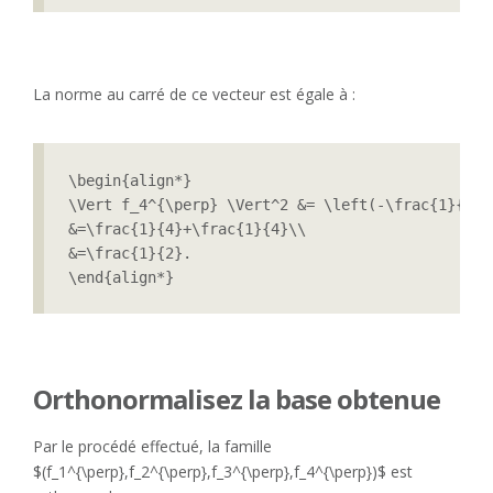
La norme au carré de ce vecteur est égale à :
\begin{align*}

\Vert f_4^{\perp} \Vert^2 &= \left(-\frac{1}{2}\
&=\frac{1}{4}+\frac{1}{4}\\

&=\frac{1}{2}.

\end{align*}
Orthonormalisez la base obtenue
Par le procédé effectué, la famille
$(f_1^{\perp},f_2^{\perp},f_3^{\perp},f_4^{\perp})$ est