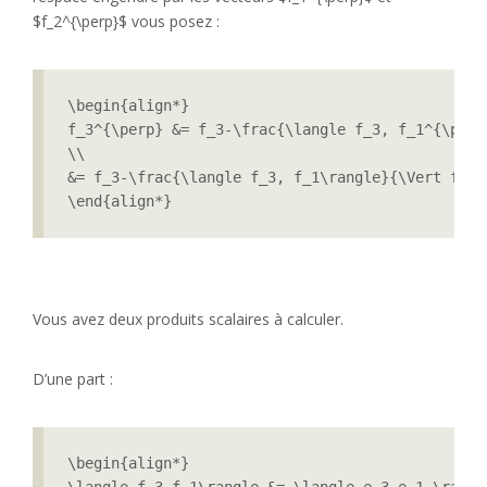
$f_2^{\perp}$ vous posez :
\begin{align*}

f_3^{\perp} &= f_3-\frac{\langle f_3, f_1^{\perp
\\

&= f_3-\frac{\langle f_3, f_1\rangle}{\Vert f_1\
Vous avez deux produits scalaires à calculer.
D’une part :
\begin{align*}

\langle f_3,f_1\rangle &= \langle e_3,e_1 \rangle