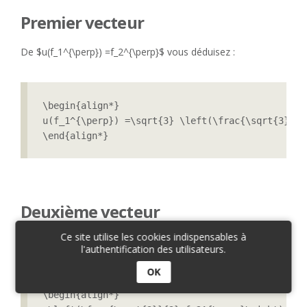
Premier vecteur
De $u(f_1^{\perp}) =f_2^{\perp}$ vous déduisez :
\begin{align*}

u(f_1^{\perp}) =\sqrt{3} \left(\frac{\sqrt{3}}{3
\end{align*}
Deuxième vecteur
Ce site utilise les cookies indispensables à
De $u(f_2^{\perp}) = 3f_1^{\perp}+2f_2^{\perp}$ il vient :
l'authentification des utilisateurs.
OK
\begin{align*}
