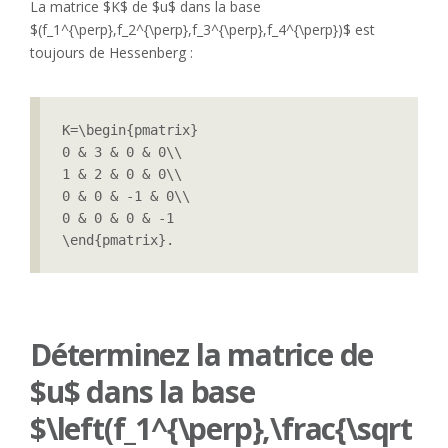
La matrice $K$ de $u$ dans la base
$(f_1^{\perp},f_2^{\perp},f_3^{\perp},f_4^{\perp})$ est
toujours de Hessenberg :
K=\begin{pmatrix}

0 & 3 & 0 & 0\\

1 & 2 & 0 & 0\\

0 & 0 & -1 & 0\\

0 & 0 & 0 & -1

\end{pmatrix}.
Déterminez la matrice de
$u$ dans la base
$\left(f_1^{\perp},\frac{\sqrt