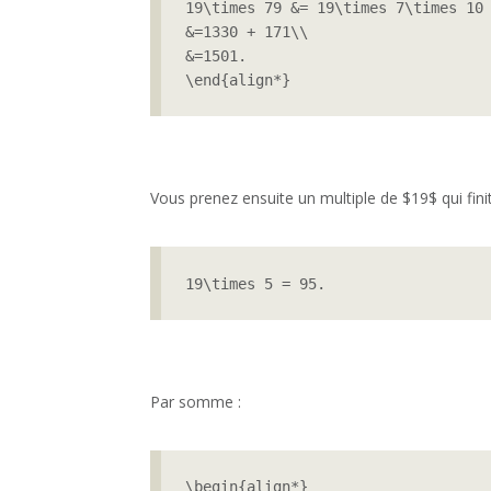
19\times 79 &= 19\times 7\times 10 
&=1330 + 171\\

&=1501.

\end{align*}
Vous prenez ensuite un multiple de $19$ qui finit
19\times 5 = 95.
Par somme :
\begin{align*}
