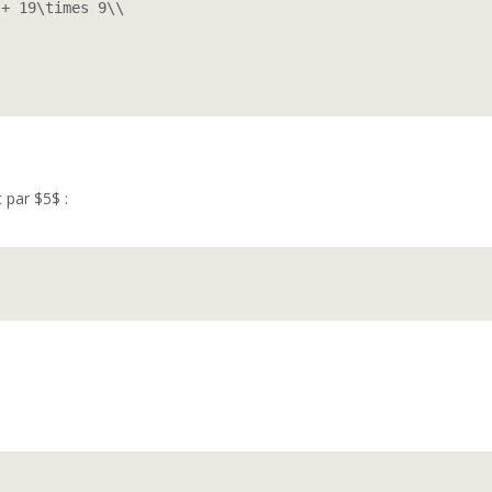
+ 19\times 9\\

 par $5$ :