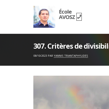
Skip
to
École
content
AVOSZ
307. Critères de divisibil
ON
08/10/2023
PAR
YANNIS TRIANTAPHYLIDES