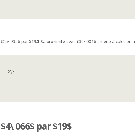
 $25\ 935$ par $19.$ Sa proximité avec $30\ 001$ amène à calculer la 
 + 2\\

e $4\ 066$ par $19$