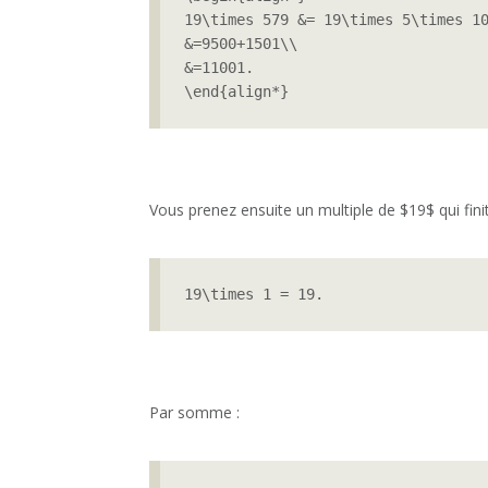
19\times 579 &= 19\times 5\times 10
&=9500+1501\\

&=11001.

\end{align*}
Vous prenez ensuite un multiple de $19$ qui finit
19\times 1 = 19.
Par somme :