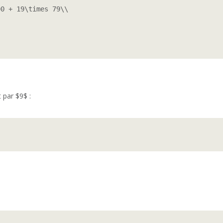
0 + 19\times 79\\

 par $9$ :