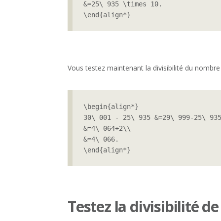
&=25\ 935 \times 10.

\end{align*}
Vous testez maintenant la divisibilité du nombre
\begin{align*}

30\ 001 - 25\ 935 &=29\ 999-25\ 935
&=4\ 064+2\\

&=4\ 066.

\end{align*}
Testez la divisibilité d