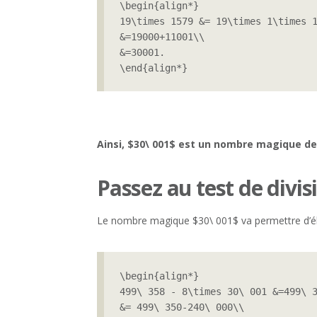
\begin{align*}

19\times 1579 &= 19\times 1\times 1
&=19000+11001\\

&=30001.

\end{align*}
Ainsi, $30\ 001$ est un nombre magique de
Passez au test de divis
Le nombre magique $30\ 001$ va permettre d’él
\begin{align*}

499\ 358 - 8\times 30\ 001 &=499\ 3
&= 499\ 350-240\ 000\\
