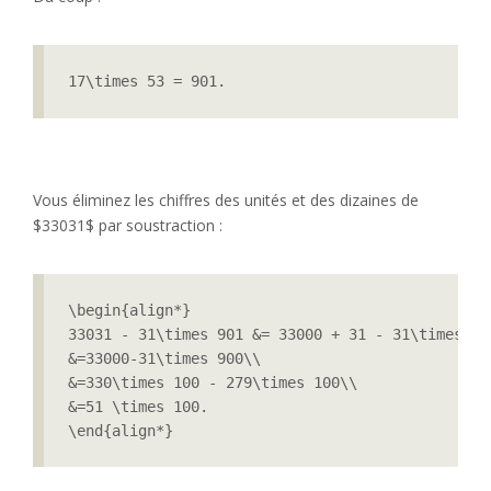
17\times 53 = 901.
Vous éliminez les chiffres des unités et des dizaines de
$33031$ par soustraction :
\begin{align*}

33031 - 31\times 901 &= 33000 + 31 - 31\times 901
&=33000-31\times 900\\

&=330\times 100 - 279\times 100\\

&=51 \times 100.

\end{align*}