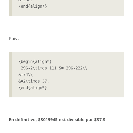
\end{align*}
Puis :
\begin{align*}

 296-2\times 111 &= 296-222\\

&=74\\

&=2\times 37.

En définitive, $301994$ est divisible par $37.$