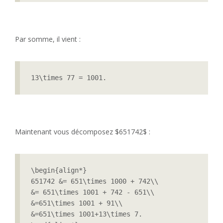
Par somme, il vient :
13\times 77 = 1001.
Maintenant vous décomposez $651742$ :
\begin{align*}

651742 &= 651\times 1000 + 742\\

&= 651\times 1001 + 742 - 651\\

&=651\times 1001 + 91\\

&=651\times 1001+13\times 7.
