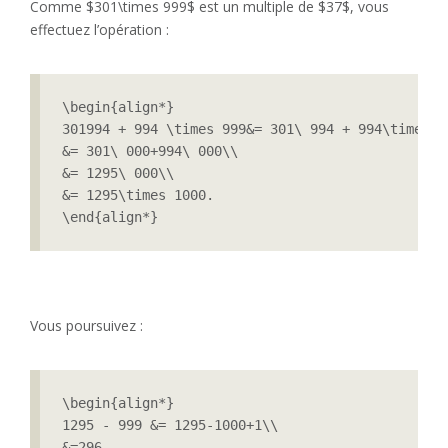
Comme $301\times 999$ est un multiple de $37$, vous
effectuez l’opération :
\begin{align*}

301994 + 994 \times 999&= 301\ 994 + 994\times 10
&= 301\ 000+994\ 000\\

&= 1295\ 000\\

&= 1295\times 1000.

Vous poursuivez :
\begin{align*}

1295 - 999 &= 1295-1000+1\\

&=296.
