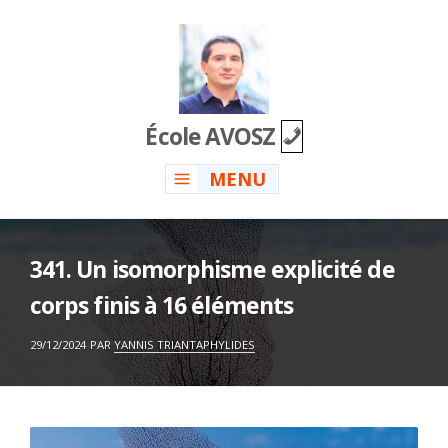
Skip
to
content
École AVOSZ
MENU
341. Un isomorphisme explicité de
corps finis à 16 éléments
ON
29/12/2024
PAR
YANNIS TRIANTAPHYLIDES