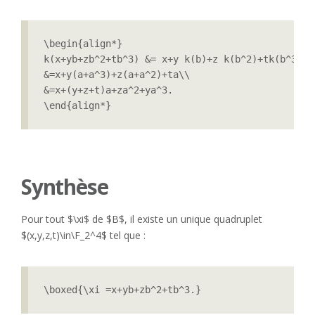
\begin{align*}

k(x+yb+zb^2+tb^3) &= x+y k(b)+z k(b^2)+tk(b^3)\\

&=x+y(a+a^3)+z(a+a^2)+ta\\

&=x+(y+z+t)a+za^2+ya^3.

\end{align*}
Synthèse
Pour tout $\xi$ de $B$, il existe un unique quadruplet
$(x,y,z,t)\in\F_2^4$ tel que :
\boxed{\xi =x+yb+zb^2+tb^3.}