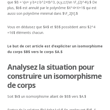
que $B = \{x+ y b+z b^2+tb^3, (x,y,z,t)\in \F_{2}^4\}.$ De
plus, $b$ est annulé par le polynôme $X^4+X+1$ qui est
aussi son polynôme minimal dans $\F_2[X].$
Vous en déduisez que $A$ et $B$ possèdent ainsi $2^4
=16$ éléments chacun.
Le but de cet article est d’expliciter un isomorphisme
du corps $B$ vers le corps $A.$
Analysez la situation pour
construire un isomorphisme
de corps
Soit $k$ un isomorphisme allant de $B$ vers $A.$
Partez de la relation $b^4+b+1=0.$ En appliquant $k$, il