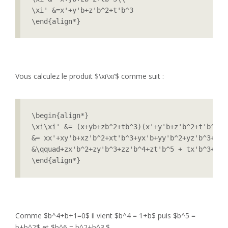
\xi' &=x'+y'b+z'b^2+t'b^3 

\end{align*}
Vous calculez le produit $\xi\xi’$ comme suit :
\begin{align*}

\xi\xi' &= (x+yb+zb^2+tb^3)(x'+y'b+z'b^2+t'b^3)\\
&= xx'+xy'b+xz'b^2+xt'b^3+yx'b+yy'b^2+yz'b^3+yt'b
&\qquad+zx'b^2+zy'b^3+zz'b^4+zt'b^5 + tx'b^3+ty'
\end{align*}
Comme $b^4+b+1=0$ il vient $b^4 = 1+b$ puis $b^5 =
b+b^2$ et $b^6 = b^2+b^3.$