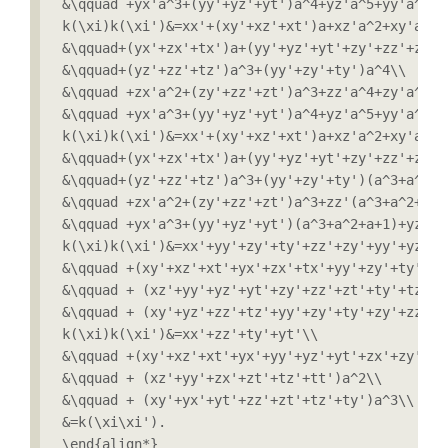
&\qquad +yx'a^3+(yy'+yz'+yt')a^4+yz'a^5+yy'a^6\\

k(\xi)k(\xi')&=xx'+(xy'+xz'+xt')a+xz'a^2+xy'a^3\\
&\qquad+(yx'+zx'+tx')a+(yy'+yz'+yt'+zy'+zz'+zt'+
&\qquad+(yz'+zz'+tz')a^3+(yy'+zy'+ty')a^4\\

&\qquad +zx'a^2+(zy'+zz'+zt')a^3+zz'a^4+zy'a^5\\

&\qquad +yx'a^3+(yy'+yz'+yt')a^4+yz'a^5+yy'a^6\\

k(\xi)k(\xi')&=xx'+(xy'+xz'+xt')a+xz'a^2+xy'a^3\\
&\qquad+(yx'+zx'+tx')a+(yy'+yz'+yt'+zy'+zz'+zt'+
&\qquad+(yz'+zz'+tz')a^3+(yy'+zy'+ty')(a^3+a^2+a+
&\qquad +zx'a^2+(zy'+zz'+zt')a^3+zz'(a^3+a^2+a+1)
&\qquad +yx'a^3+(yy'+yz'+yt')(a^3+a^2+a+1)+yz'+yy
k(\xi)k(\xi')&=xx'+yy'+zy'+ty'+zz'+zy'+yy'+yz'+yt
&\qquad +(xy'+xz'+xt'+yx'+zx'+tx'+yy'+zy'+ty'+zz
&\qquad + (xz'+yy'+yz'+yt'+zy'+zz'+zt'+ty'+tz'+t
&\qquad + (xy'+yz'+zz'+tz'+yy'+zy'+ty'+zy'+zz'+z
k(\xi)k(\xi')&=xx'+zz'+ty'+yt'\\

&\qquad +(xy'+xz'+xt'+yx'+yy'+yz'+yt'+zx'+zy'+zz
&\qquad + (xz'+yy'+zx'+zt'+tz'+tt')a^2\\

&\qquad + (xy'+yx'+yt'+zz'+zt'+tz'+ty')a^3\\

&=k(\xi\xi').
