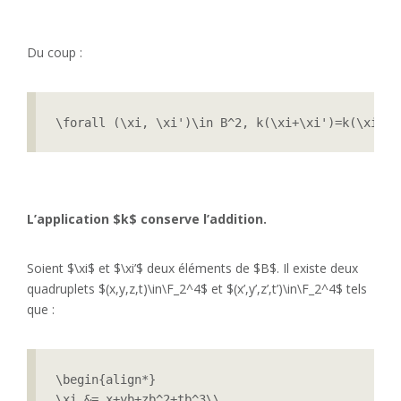
Du coup :
\forall (\xi, \xi')\in B^2, k(\xi+\xi')=k(\xi)+k
L’application $k$ conserve l’addition.
Soient $\xi$ et $\xi’$ deux éléments de $B$. Il existe deux
quadruplets $(x,y,z,t)\in\F_2^4$ et $(x’,y’,z’,t’)\in\F_2^4$ tels
que :
\begin{align*}

\xi &= x+yb+zb^2+tb^3\\
