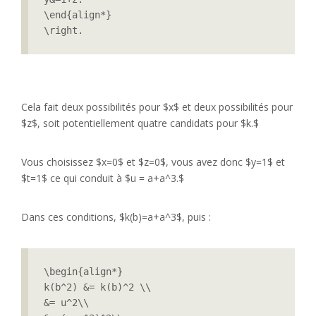
\end{align*}

\right.
Cela fait deux possibilités pour $x$ et deux possibilités pour
$z$, soit potentiellement quatre candidats pour $k.$
Vous choisissez $x=0$ et $z=0$, vous avez donc $y=1$ et
$t=1$ ce qui conduit à $u = a+a^3.$
Dans ces conditions, $k(b)=a+a^3$, puis :
\begin{align*}

k(b^2) &= k(b)^2 \\

&= u^2\\
