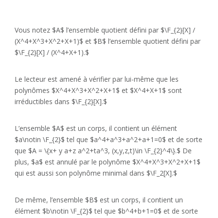
Vous notez $A$ l’ensemble quotient défini par $\F_{2}[X] /
(X^4+X^3+X^2+X+1)$ et $B$ l’ensemble quotient défini par
$\F_{2}[X] / (X^4+X+1).$
Le lecteur est amené à vérifier par lui-même que les
polynômes $X^4+X^3+X^2+X+1$ et $X^4+X+1$ sont
irréductibles dans $\F_{2}[X].$
L’ensemble $A$ est un corps, il contient un élément
$a\notin \F_{2}$ tel que $a^4+a^3+a^2+a+1=0$ et de sorte
que $A = \{x+ y a+z a^2+ta^3, (x,y,z,t)\in \F_{2}^4\}.$ De
plus, $a$ est annulé par le polynôme $X^4+X^3+X^2+X+1$
qui est aussi son polynôme minimal dans $\F_2[X].$
De même, l’ensemble $B$ est un corps, il contient un
élément $b\notin \F_{2}$ tel que $b^4+b+1=0$ et de sorte