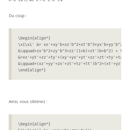
Du coup :
\begin{align*}

\xi\xi' &= xx'+xy'b+xz'b^2+xt'b^3+yx'b+yy'b^2+yz
&\qquad+zx'b^2+zy'b^3+zz'(1+b)+zt'(b+b^2) + tx'b
&=xx'+yt'+zz'+ty'+(xy'+yx'+yt'+zz'+zt'+ty'+tz')b\
&\qquad+(xz'+yy'+zx'+zt'+tz'+tt')b^2+(xt'+yz'+zy
\end{align*}
Ainsi, vous obtenez :
\begin{align*}
