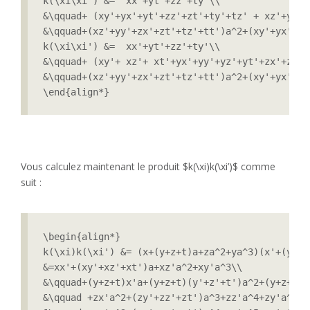
k(\xi\xi') &=  xx'+yt'+zz'+ty'\\

&\qquad+ (xy'+yx'+yt'+zz'+zt'+ty'+tz' + xz'+yy'+
&\qquad+(xz'+yy'+zx'+zt'+tz'+tt')a^2+(xy'+yx'+yt
k(\xi\xi') &=  xx'+yt'+zz'+ty'\\

&\qquad+ (xy'+ xz'+ xt'+yx'+yy'+yz'+yt'+zx'+zy'+
&\qquad+(xz'+yy'+zx'+zt'+tz'+tt')a^2+(xy'+yx'+yt
\end{align*}
Vous calculez maintenant le produit $k(\xi)k(\xi’)$ comme
suit :
\begin{align*}

k(\xi)k(\xi') &= (x+(y+z+t)a+za^2+ya^3)(x'+(y'+z
&=xx'+(xy'+xz'+xt')a+xz'a^2+xy'a^3\\

&\qquad+(y+z+t)x'a+(y+z+t)(y'+z'+t')a^2+(y+z+t)z
&\qquad +zx'a^2+(zy'+zz'+zt')a^3+zz'a^4+zy'a^5\\
