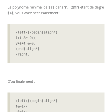
Le polynôme minimal de $a$ dans $\F_2[X]$ étant de degré
$4$, vous avez nécessairement :
\left\{\begin{align*}

1+t &= 0\\

y+z+t &=0.

\end{align*}

\right.
D’où finalement :
\left\{\begin{align*}

t&=1\\

y&=1+z.
