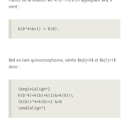
vient :
k(b^4+b+1) = k(0).
$k$ en tant qu’isomorphisme, vérifie $k(0)=0$ et $k(1)=1$
donc :
\begin{align*}

k(b^4)+k(b)+k(1)&=k(0)\\

(k(b))^4+k(b)+1 &=0

\end{align*} 