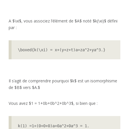
A $\xi$, vous associez l’élément de $A$ noté $k(\xi)$ défini
par :
\boxed{k(\xi) = x+(y+z+t)a+za^2+ya^3.}
Il s’agit de comprendre pourquoi $k$ est un isomorphisme
de $B$ vers $A.$
Vous avez $1 = 1+0b+0b^2+0b^3$, si bien que :
k(1) =1+(0+0+0)a+0a^2+0a^3 = 1.