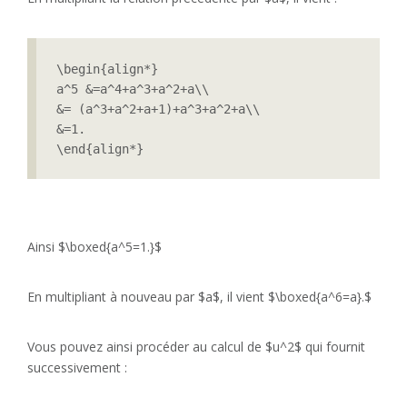
\begin{align*}

a^5 &=a^4+a^3+a^2+a\\

&= (a^3+a^2+a+1)+a^3+a^2+a\\

&=1.

\end{align*}
Ainsi $\boxed{a^5=1.}$
En multipliant à nouveau par $a$, il vient $\boxed{a^6=a}.$
Vous pouvez ainsi procéder au calcul de $u^2$ qui fournit
successivement :