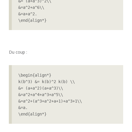
&= (a+a^3)^2\\

&=a^2+a^6\\

&=a+a^2.

\end{align*}
Du coup :
\begin{align*}

k(b^3) &= k(b)^2 k(b) \\

&= (a+a^2)(a+a^3)\\

&=a^2+a^4+a^3+a^5\\

&=a^2+(a^3+a^2+a+1)+a^3+1\\

&=a.

\end{align*}