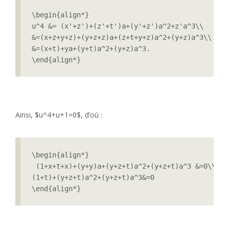
\begin{align*}

u^4 &= (x'+z')+(z'+t')a+(y'+z')a^2+z'a^3\\

&=(x+z+y+z)+(y+z+z)a+(z+t+y+z)a^2+(y+z)a^3\\

&=(x+t)+ya+(y+t)a^2+(y+z)a^3.

\end{align*}
Ainsi, $u^4+u+1=0$, d’où :
\begin{align*}

 (1+x+t+x)+(y+y)a+(y+z+t)a^2+(y+z+t)a^3 &=0\\

(1+t)+(y+z+t)a^2+(y+z+t)a^3&=0

\end{align*} 