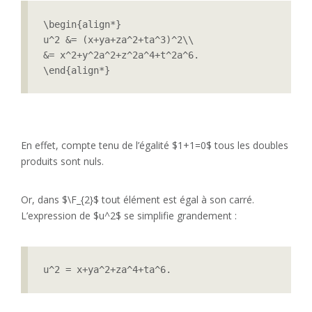
\begin{align*}

u^2 &= (x+ya+za^2+ta^3)^2\\

&= x^2+y^2a^2+z^2a^4+t^2a^6.

\end{align*}
En effet, compte tenu de l’égalité $1+1=0$ tous les doubles
produits sont nuls.
Or, dans $\F_{2}$ tout élément est égal à son carré.
L’expression de $u^2$ se simplifie grandement :
u^2 = x+ya^2+za^4+ta^6.