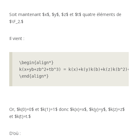
Soit maintenant $x$, $y$, $z$ et $t$ quatre éléments de
$\F_2.$
Il vient :
\begin{align*}

k(x+yb+zb^2+tb^3) = k(x)+k(y)k(b)+k(z)k(b^2)+k(t)
\end{align*}
Or, $k(0)=0$ et $k(1)=1$ donc $k(x)=x$, $k(y)=y$, $k(z)=z$
et $k(t)=t.$
D’où :