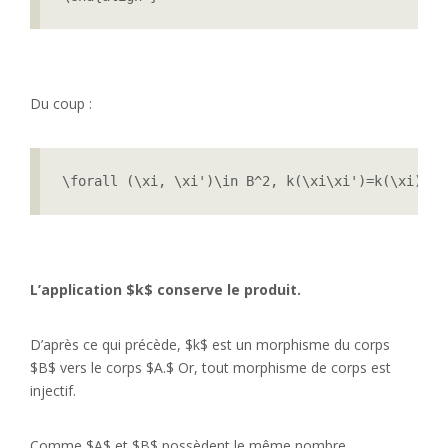
Du coup :
\forall (\xi, \xi')\in B^2, k(\xi\xi')=k(\xi)k(\
L’application $k$ conserve le produit.
D’après ce qui précède, $k$ est un morphisme du corps
$B$ vers le corps $A.$ Or, tout morphisme de corps est
injectif.
Comme $A$ et $B$ possèdent le même nombre