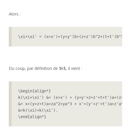
Alors :
\xi+\xi' = (x+x')+(y+y')b+(z+z')b^2+(t+t')b^3.
Du coup, par définition de $k$, il vient :
\begin{align*}

k(\xi+\xi') &= (x+x') + (y+y'+z+z'+t+t')a+(z+z')
&= x+(y+z+t)a+za^2+ya^3 + x'+(y'+z'+t')a+z'a^2+y'
&=k(\xi)+k(\xi').

\end{align*} 