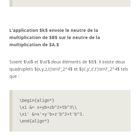
L’application $k$ envoie le neutre de la
multiplication de $B$ sur le neutre de la
multiplication de $A.$
Soient $\xi$ et $\xi’$ deux éléments de $B$. Il existe deux
quadruplets $(x,y,z,t)\in\F_2^4$ et $(x’,y’,z’,t’)\in\F_2^4$ tels
que :
\begin{align*}

\xi &= x+yb+zb^2+tb^3\\

\xi' &=x'+y'b+z'b^2+t'b^3.

\end{align*}