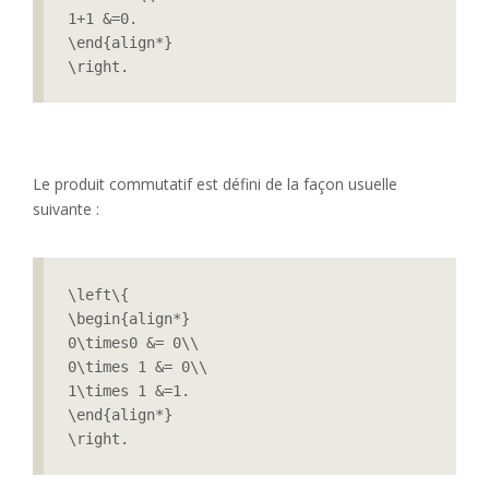
1+1 &=0.

\end{align*}

\right.
Le produit commutatif est défini de la façon usuelle
suivante :
\left\{

\begin{align*}

0\times0 &= 0\\

0\times 1 &= 0\\

1\times 1 &=1.

\end{align*} 

\right.