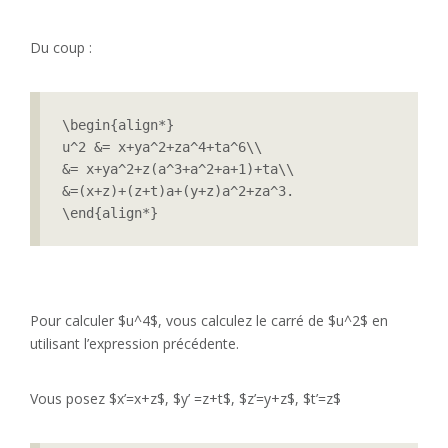
Du coup :
\begin{align*}

u^2 &= x+ya^2+za^4+ta^6\\

&= x+ya^2+z(a^3+a^2+a+1)+ta\\

&=(x+z)+(z+t)a+(y+z)a^2+za^3.

\end{align*}
Pour calculer $u^4$, vous calculez le carré de $u^2$ en
utilisant l’expression précédente.
Vous posez $x’=x+z$, $y’ =z+t$, $z’=y+z$, $t’=z$