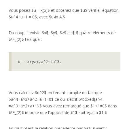
Vous posez $u = k(b)$ et obtenez que $u$ vérifie l’équation
$u^4+u+1 = 0$, avec $u\in A.$
Du coup, il existe $x$, $y$, $z$ et $t$ quatre éléments de
$\F_{2}$ tels que :
u = x+ya+za^2+ta^3.
Vous calculez $u^2$ en tenant compte du fait que
$a^4+a^3+a^2+a+1=0$ ce qui s’écrit $\boxed{a^4
=a^3+a^2+a+1}.$ Vous avez remarqué que $1+1=0$ dans
$\F_{2}$ impose que l’opposé de $1$ soit égal à $1.$
En multipliant la relation précédente par $a$, il vient :