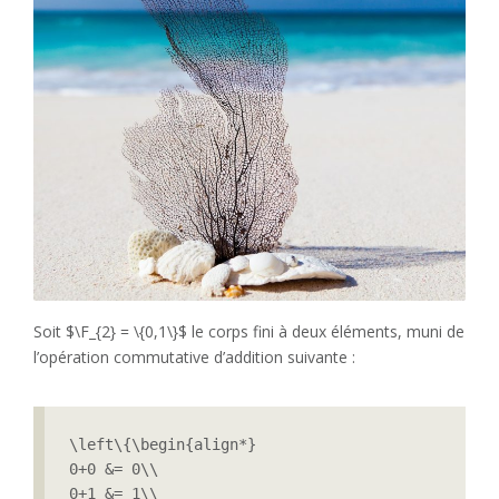
Soit $\F_{2} = \{0,1\}$ le corps fini à deux éléments, muni de
l’opération commutative d’addition suivante :
\left\{\begin{align*}

0+0 &= 0\\

0+1 &= 1\\
