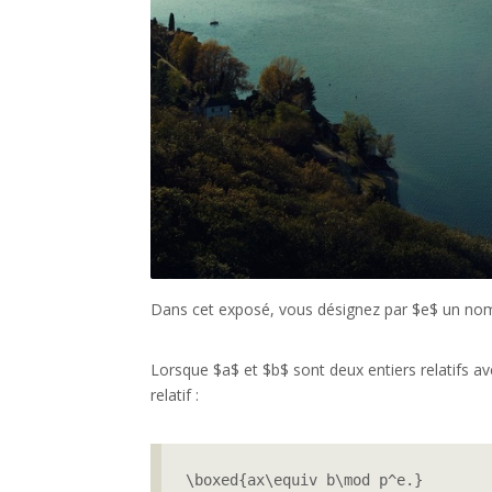
Dans cet exposé, vous désignez par $e$ un nomb
Lorsque $a$ et $b$ sont deux entiers relatifs a
relatif :
\boxed{ax\equiv b\mod p^e.}