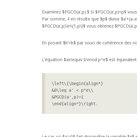
Examinez $PGCD(a’,p).$ Si $PGCD(a’,p)=p$ vous d
Par somme, il en résulte que $p$ divise $a’+(a
$PGCD(a’,p)\in\{1,p\}$ vous obtenez $PGCD(a’,p
En posant $b’=b$ par souci de cohérence des not
L’équation $ax\equiv b\mod p^e$ est équivalente
\left\{\begin{align*}

&0\leq a' < p^e\\

&PGCD(a',p)=1

\end{align*}\right.
Le cas où $a’=0$ fait disparaître la variable $x$ e