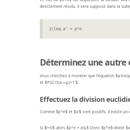
directement résolu. Il sera supposé dans la suite
2\leq a' < p^e.
Déterminez une autre 
Vous cherchez à montrer que l’équation $a’x\eq
et $PGCD(a »,p)=1.$
Effectuez la division euclid
Comme $p^e$ et $a’$ sont positifs, il existe un e
Si $r=0$ alors $p^e = a’q.$ Donc $p^e$ divise 