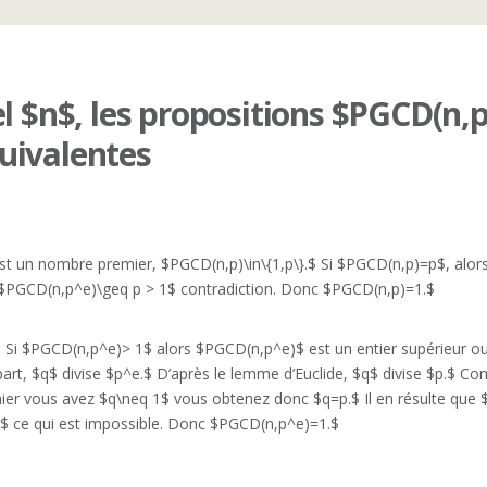
el $n$, les propositions $PGCD(n,
uivalentes
n nombre premier, $PGCD(n,p)\in\{1,p\}.$ Si $PGCD(n,p)=p$, alors 
$PGCD(n,p^e)\geq p > 1$ contradiction. Donc $PGCD(n,p)=1.$
 $PGCD(n,p^e)> 1$ alors $PGCD(n,p^e)$ est un entier supérieur ou ég
 part, $q$ divise $p^e.$ D’après le lemme d’Euclide, $q$ divise $p.$ 
er vous avez $q\neq 1$ vous obtenez donc $q=p.$ Il en résulte que 
$ ce qui est impossible. Donc $PGCD(n,p^e)=1.$