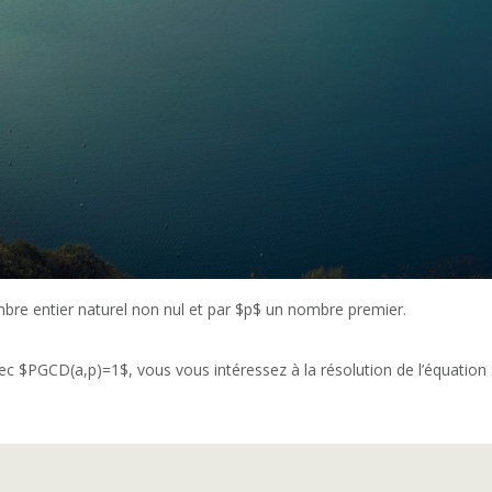
re entier naturel non nul et par $p$ un nombre premier.
vec $PGCD(a,p)=1$, vous vous intéressez à la résolution de l’équation