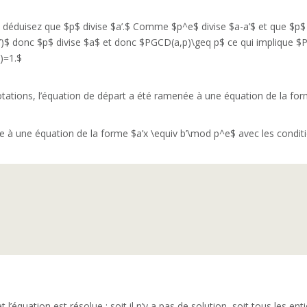
éduisez que $p$ divise $a’.$ Comme $p^e$ divise $a-a’$ et que $p$ d
-a’)$ donc $p$ divise $a$ et donc $PGCD(a,p)\geq p$ ce qui implique
)=1.$
ations, l’équation de départ a été ramenée à une équation de la for
 à une équation de la forme $a’x \equiv b’\mod p^e$ avec les conditi
t l’équation est résolue : soit il n’y a pas de solution, soit tous les en