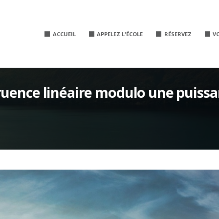
ACCUEIL
APPELEZ L'ÉCOLE
RÉSERVEZ
V
ruence linéaire modulo une puiss