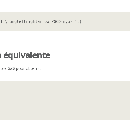
=1 \Longleftrightarrow PGCD(n,p)=1.}
 équivalente
bre $a$ pour obtenir :