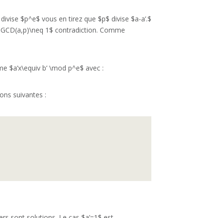
ivise $p^e$ vous en tirez que $p$ divise $a-a’.$
 $PGCD(a,p)\neq 1$ contradiction. Comme
me $a’x\equiv b’ \mod p^e$ avec :
ons suivantes :
tiers sont solutions. Le cas $a’=1$ est