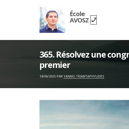
Skip
to
École
content
AVOSZ
365. Résolvez une cong
premier
ON
18/06/2025
PAR
YANNIS TRIANTAPHYLIDES