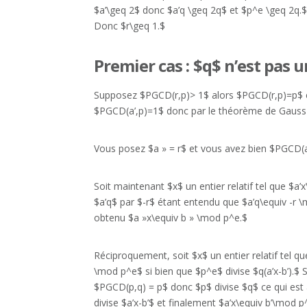
$a’\geq 2$ donc $a’q \geq 2q$ et $p^e \geq 2q.
Donc $r\geq 1.$
Premier cas : $q$ n’est pas 
Supposez $PGCD(r,p)> 1$ alors $PGCD(r,p)=p$ c
$PGCD(a’,p)=1$ donc par le théorème de Gauss 
Vous posez $a » = r$ et vous avez bien $PGCD(a
Soit maintenant $x$ un entier relatif tel que $a
$a’q$ par $-r$ étant entendu que $a’q\equiv -r 
obtenu $a »x\equiv b » \mod p^e.$
Réciproquement, soit $x$ un entier relatif tel q
\mod p^e$ si bien que $p^e$ divise $q(a’x-b’)
$PGCD(p,q) = p$ donc $p$ divise $q$ ce qui es
divise $a’x-b’$ et finalement $a’x\equiv b’\mod p