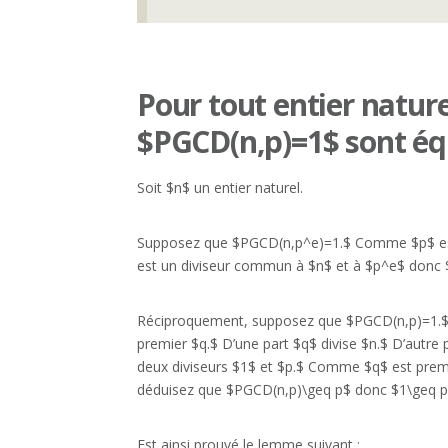
Pour tout entier natur
$PGCD(n,p)=1$ sont éq
Soit $n$ un entier naturel.
Supposez que $PGCD(n,p^e)=1.$ Comme $p$ est u
est un diviseur commun à $n$ et à $p^e$ donc 
Réciproquement, supposez que $PGCD(n,p)=1.$ Si
premier $q.$ D’une part $q$ divise $n.$ D’autre
deux diviseurs $1$ et $p.$ Comme $q$ est premi
déduisez que $PGCD(n,p)\geq p$ donc $1\geq p
Est ainsi prouvé le lemme suivant :