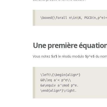
\boxed{\forall n\in\N, PGCD(n,p^e)
Une première équation
Vous notez $a’$ le résidu modulo $p^e$ du nom
\left\{\begin{align*}

&0\leq a'< p^e\\

&a\equiv a'\mod p^e.

\end{align*}\right.