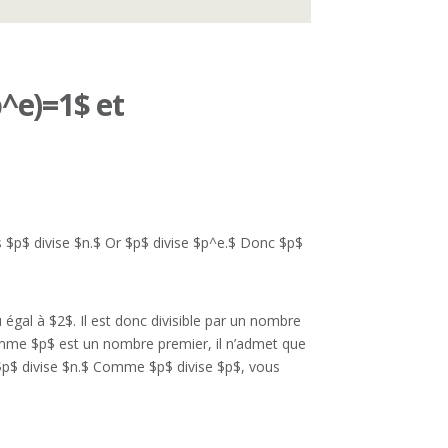
p^e)=1$ et
$p$ divise $n.$ Or $p$ divise $p^e.$ Donc $p$
al à $2$. Il est donc divisible par un nombre
Comme $p$ est un nombre premier, il n’admet que
$p$ divise $n.$ Comme $p$ divise $p$, vous