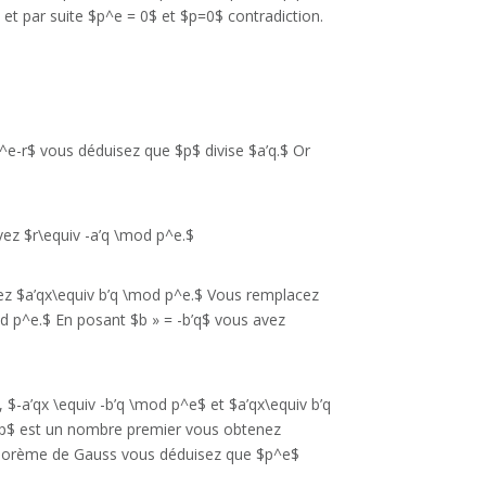
t par suite $p^e = 0$ et $p=0$ contradiction.
e-r$ vous déduisez que $p$ divise $a’q.$ Or
ez $r\equiv -a’q \mod p^e.$
enez $a’qx\equiv b’q \mod p^e.$ Vous remplacez
od p^e.$ En posant $b » = -b’q$ vous avez
 $-a’qx \equiv -b’q \mod p^e$ et $a’qx\equiv b’q
 $p$ est un nombre premier vous obtenez
théorème de Gauss vous déduisez que $p^e$