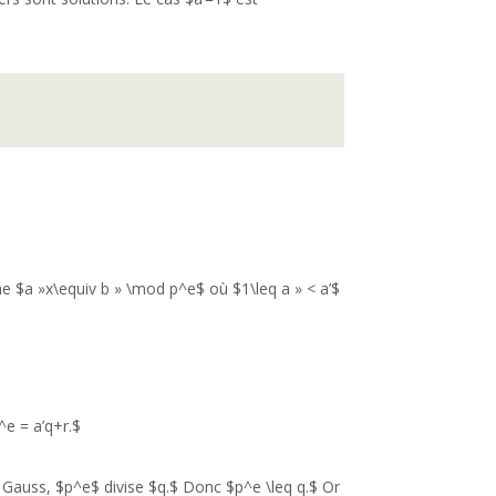
e $a »x\equiv b » \mod p^e$ où $1\leq a » < a’$
^e = a’q+r.$
 Gauss, $p^e$ divise $q.$ Donc $p^e \leq q.$ Or