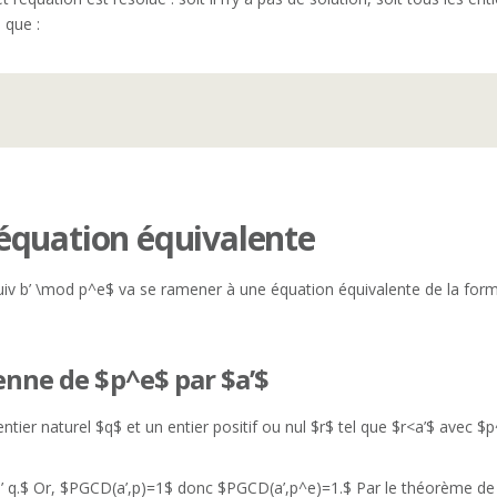
 que :
équation équivalente
uiv b’ \mod p^e$ va se ramener à une équation équivalente de la form
ienne de $p^e$ par $a’$
ntier naturel $q$ et un entier positif ou nul $r$ tel que $r<a’$ avec $p
$a’ q.$ Or, $PGCD(a’,p)=1$ donc $PGCD(a’,p^e)=1.$ Par le théorème de