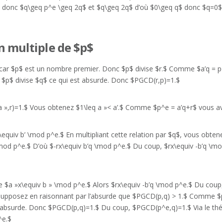
$ donc $q\geq p^e \geq 2q$ et $q\geq 2q$ d’où $0\geq q$ donc $q=0$ e
un multiple de $p$
ar $p$ est un nombre premier. Donc $p$ divise $r.$ Comme $a’q = p^
$p$ divise $q$ ce qui est absurde. Donc $PGCD(r,p)=1.$
 »,r)=1.$ Vous obtenez $1\leq a »< a’.$ Comme $p^e = a’q+r$ vous av
’x\equiv b’ \mod p^e.$ En multipliant cette relation par $q$, vous obt
\mod p^e.$ D’où $-rx\equiv b’q \mod p^e.$ Du coup, $rx\equiv -b’q \m
ue $a »x\equiv b » \mod p^e.$ Alors $rx\equiv -b’q \mod p^e.$ Du coup,
.$ Supposez en raisonnant par l’absurde que $PGCD(p,q) > 1.$ Comme
t absurde. Donc $PGCD(p,q)=1.$ Du coup, $PGCD(p^e,q)=1.$ Via le 
^e.$