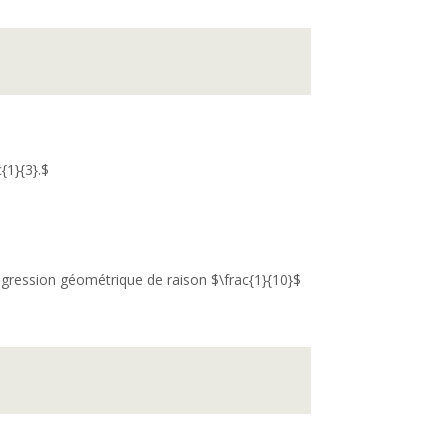
{1}{3}.$
ression géométrique de raison $\frac{1}{10}$