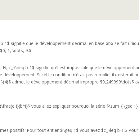
\leq b-1$ signifie que le développement décimal en base $b$ se fait uni
$0, 1, \dots, 9.$
eq N, c_n\neq b-1$ signifie qu’il est impossible que le développement pr
le développement. Si cette condition n’était pas remplie, il existerait u
{1}{4}$ admet le développement décimal impropre $0,249999\dots$ ave
}\frac{c_i}{b^i}$ vous allez expliquer pourquoi la série $\sum_{i\geq 1
ermes positifs. Pour tout entier $i\geq 1$ vous avez $c_i\leq b-1.$ Pou