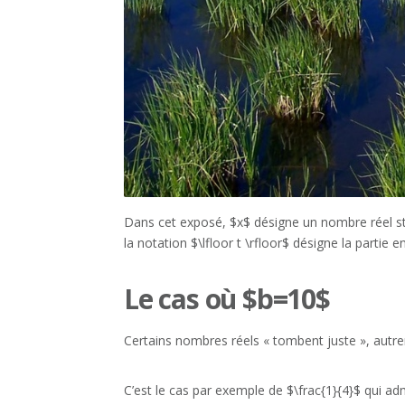
Dans cet exposé, $x$ désigne un nombre réel st
la notation $\lfloor t \rfloor$ désigne la partie e
Le cas où $b=10$
Certains nombres réels « tombent juste », autreme
C’est le cas par exemple de $\frac{1}{4}$ qui adm