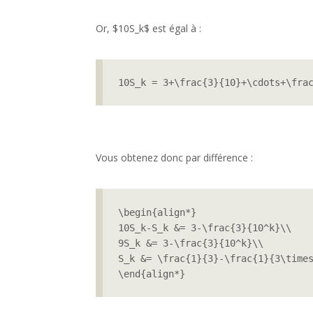
Or, $10S_k$ est égal à :
10S_k = 3+\frac{3}{10}+\cdots+\fra
Vous obtenez donc par différence :
\begin{align*}

10S_k-S_k &= 3-\frac{3}{10^k}\\

9S_k &= 3-\frac{3}{10^k}\\

S_k &= \frac{1}{3}-\frac{1}{3\times
\end{align*} 