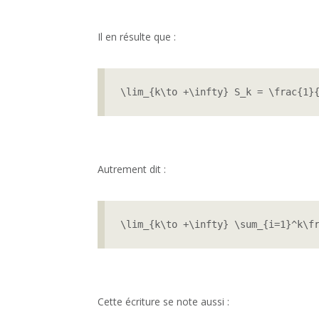
Il en résulte que :
\lim_{k\to +\infty} S_k = \frac{1}
Autrement dit :
\lim_{k\to +\infty} \sum_{i=1}^k\f
Cette écriture se note aussi :