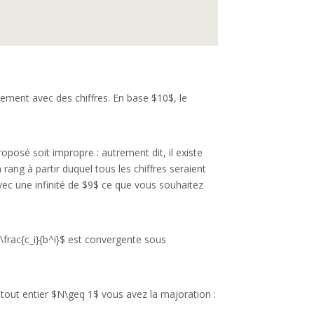
quement avec des chiffres. En base $10$, le
oposé soit impropre : autrement dit, il existe
n rang à partir duquel tous les chiffres seraient
c une infinité de $9$ ce que vous souhaitez
} \frac{c_i}{b^i}$ est convergente sous
r tout entier $N\geq 1$ vous avez la majoration :