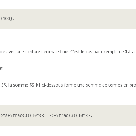
}{100}.
re avec une écriture décimale finie. C’est le cas par exemple de $\frac
t.
q 3$, la somme $S_k$ ci-dessous forme une somme de termes en prog
dots+\frac{3}{10^{k-1}}+\frac{3}{10^k}.