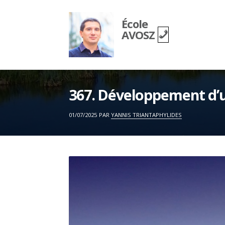
Skip
to
École
content
AVOSZ
367. Développement d’un
ON
01/07/2025
PAR
YANNIS TRIANTAPHYLIDES