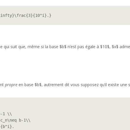
\infty}\frac{3}{10^i}.}
ce qui suit que, même si la base $b$ n’est pas égale à $10$, $x$ a
ent
propre
en base $b$, autrement dit vous supposez qu’il existe une sui
-1 \\

c_n\neq b-1\\

{b^i}.
