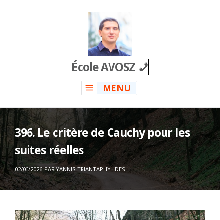
Skip
to
content
École AVOSZ
MENU
396. Le critère de Cauchy pour les
suites réelles
ON
02/03/2026
PAR
YANNIS TRIANTAPHYLIDES