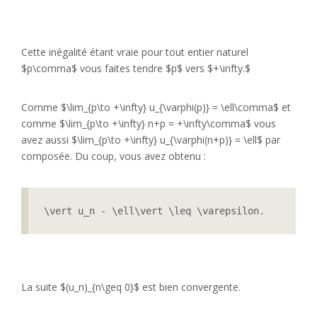
Cette inégalité étant vraie pour tout entier naturel
$p\comma$ vous faites tendre $p$ vers $+\infty.$
Comme $\lim_{p\to +\infty} u_{\varphi(p)} = \ell\comma$ et
comme $\lim_{p\to +\infty} n+p = +\infty\comma$ vous
avez aussi $\lim_{p\to +\infty} u_{\varphi(n+p)} = \ell$ par
composée. Du coup, vous avez obtenu :
\vert u_n - \ell\vert \leq \varepsilon.
La suite $(u_n)_{n\geq 0}$ est bien convergente.