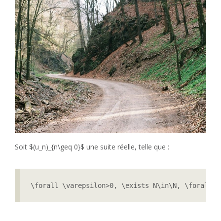
Soit $(u_n)_{n\geq 0}$ une suite réelle, telle que :
\forall \varepsilon>0, \exists N\in\N, \forall n