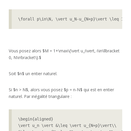
\forall p\in\N, \vert u_N-u_{N+p}\vert \leq 1.
Vous posez alors $M = 1+\max\{\vert u_i\vert, i\in\llbracket
0, N\rrbracket\}.$
Soit $n$ un entier naturel.
Si $n > N$, alors vous posez $p = n-N$ qui est en entier
naturel. Par inégalité triangulaire :
\begin{aligned}

\vert u_n \vert &\leq \vert u_{N+p}\vert\\
