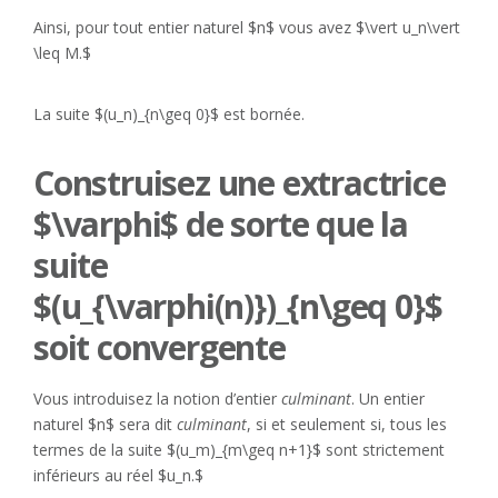
Ainsi, pour tout entier naturel $n$ vous avez $\vert u_n\vert
\leq M.$
La suite $(u_n)_{n\geq 0}$ est bornée.
Construisez une extractrice
$\varphi$ de sorte que la
suite
$(u_{\varphi(n)})_{n\geq 0}$
soit convergente
Vous introduisez la notion d’entier
culminant
. Un entier
naturel $n$ sera dit
culminant
, si et seulement si, tous les
termes de la suite $(u_m)_{m\geq n+1}$ sont strictement
inférieurs au réel $u_n.$