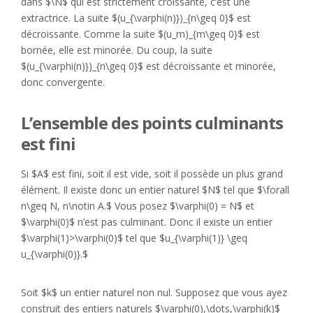
dans $\N$ qui est strictement croissante, c’est une
extractrice. La suite $(u_{\varphi(n)})_{n\geq 0}$ est
décroissante. Comme la suite $(u_m)_{m\geq 0}$ est
bornée, elle est minorée. Du coup, la suite
$(u_{\varphi(n)})_{n\geq 0}$ est décroissante et minorée,
donc convergente.
L’ensemble des points culminants
est fini
Si $A$ est fini, soit il est vide, soit il possède un plus grand
élément. Il existe donc un entier naturel $N$ tel que $\forall
n\geq N, n\notin A.$ Vous posez $\varphi(0) = N$ et
$\varphi(0)$ n’est pas culminant. Donc il existe un entier
$\varphi(1)>\varphi(0)$ tel que $u_{\varphi(1)} \geq
u_{\varphi(0)}.$
Soit $k$ un entier naturel non nul. Supposez que vous ayez
construit des entiers naturels $\varphi(0),\dots,\varphi(k)$