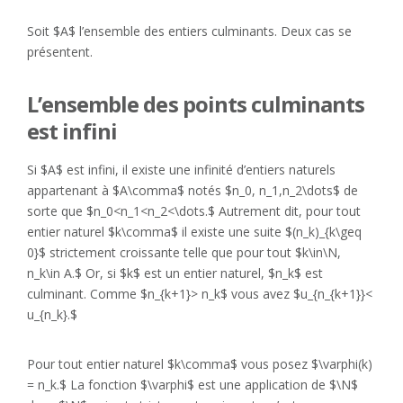
Soit $A$ l’ensemble des entiers culminants. Deux cas se
présentent.
L’ensemble des points culminants
est infini
Si $A$ est infini, il existe une infinité d’entiers naturels
appartenant à $A\comma$ notés $n_0, n_1,n_2\dots$ de
sorte que $n_0<n_1<n_2<\dots.$ Autrement dit, pour tout
entier naturel $k\comma$ il existe une suite $(n_k)_{k\geq
0}$ strictement croissante telle que pour tout $k\in\N,
n_k\in A.$ Or, si $k$ est un entier naturel, $n_k$ est
culminant. Comme $n_{k+1}> n_k$ vous avez $u_{n_{k+1}}<
u_{n_k}.$
Pour tout entier naturel $k\comma$ vous posez $\varphi(k)
= n_k.$ La fonction $\varphi$ est une application de $\N$