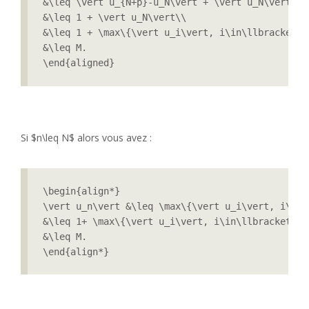
&\leq \vert u_{N+p}-u_N\vert + \vert u_N\vert \\

&\leq 1 + \vert u_N\vert\\

&\leq 1 + \max\{\vert u_i\vert, i\in\llbracket 0
&\leq M.

\end{aligned}
Si $n\leq N$ alors vous avez :
\begin{align*}

\vert u_n\vert &\leq \max\{\vert u_i\vert, i\in\
&\leq 1+ \max\{\vert u_i\vert, i\in\llbracket 0,
&\leq M.

\end{align*}