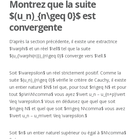
Montrez que la suite
$(u_n)_{n\geq 0}$ est
convergente
D’après la section précédente, il existe une extractrice
$\varphi$ et un réel $\ell$ tel que la suite
$(u_{\varphi(n)})_{n\geq 0}$ converge vers $\ell.$
Soit $\varepsilon$ un réel strictement positif. Comme la
suite $(u_n)_{n\geq 0}$ vérifie le critère de Cauchy, il existe
un entier naturel $N$ tel que, pour tout $n\geq N$ et pour
tout $p\in\N\comma$ vous ayez $\vert u_n – u_{n+p}\vert
\leq \varepsilon.$ Vous en déduisez que quel que soit
$n\geq N$ et quel que soit $m\geq N\comma$ vous avez
$\vert u_n – u_m\vert \leq \varepsilon.$
Soit $n$ un entier naturel supérieur ou égal à $N\comma$