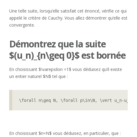
Une telle suite, lorsqu’elle satisfait cet énoncé, vérifie ce qui
appelé le critère de Cauchy. Vous allez démontrer qu’elle est
convergente.
Démontrez que la suite
$(u_n)_{n\geq 0}$ est bornée
En choisissant $\varepsilon =1$ vous déduisez qu’il existe
un entier naturel $N$ tel que :
\forall n\geq N, \forall p\in\N, \vert u_n-u_{n+
En choisissant $n=N$ vous déduisez, en particulier, que :