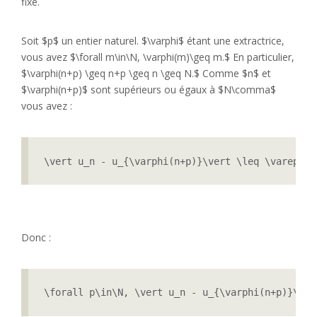
fixé.
Soit $p$ un entier naturel. $\varphi$ étant une extractrice,
vous avez $\forall m\in\N, \varphi(m)\geq m.$ En particulier,
$\varphi(n+p) \geq n+p \geq n \geq N.$ Comme $n$ et
$\varphi(n+p)$ sont supérieurs ou égaux à $N\comma$
vous avez :
\vert u_n - u_{\varphi(n+p)}\vert \leq \varepsil
Donc :
\forall p\in\N, \vert u_n - u_{\varphi(n+p)}\ver