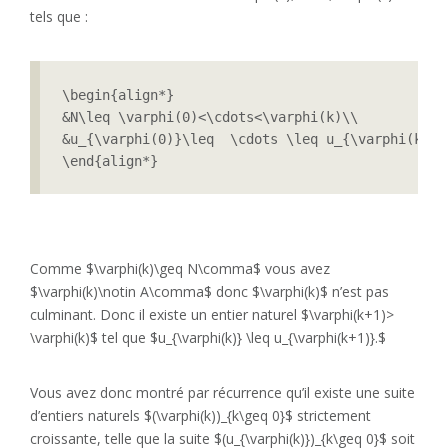
tels que :
\begin{align*}

&N\leq \varphi(0)<\cdots<\varphi(k)\\

&u_{\varphi(0)}\leq  \cdots \leq u_{\varphi(k)}.

\end{align*}
Comme $\varphi(k)\geq N\comma$ vous avez
$\varphi(k)\notin A\comma$ donc $\varphi(k)$ n’est pas
culminant. Donc il existe un entier naturel $\varphi(k+1)>
\varphi(k)$ tel que $u_{\varphi(k)} \leq u_{\varphi(k+1)}.$
Vous avez donc montré par récurrence qu’il existe une suite
d’entiers naturels $(\varphi(k))_{k\geq 0}$ strictement
croissante, telle que la suite $(u_{\varphi(k)})_{k\geq 0}$ soit