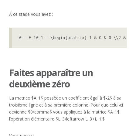
À ce stade vous avez :
A = E_1A_1 = \begin{pmatrix} 1 & 0 & 0 \\2 & 1 &
Faites apparaître un
deuxième zéro
La matrice $A_1$ possède un coefficient égal à $-2$ à sa
troisième ligne et à sa première colonne. Pour que celui-ci
devienne $0\comma$ vous appliquez à la matrice $A_1$
l’opération élémentaire $L_3\leftarrow L_3+L_1.$
Vous posez :