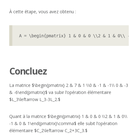
À cette étape, vous avez obtenu :
A = \begin{pmatrix} 1 & 0 & 0 \\2 & 1 & 0\\ -1 &
Concluez
La matrice $\begin{pmatrix} 2 & 7 & 1 \\0 & -1 & -1\\ 0 & -3
& -6\end{pmatrix}$ va subir l’opération élémentaire
$L_3\leftarrow L_3-3L_2.$
Quant à la matrice $\begin{pmatrix} 1 & 0 & 0 \\2 & 1 & 0\\
-1 & 0 & 1\end{pmatrix}\comma$ elle subit l’opération
élémentaire $C_2\leftarrow C_2+3C_3.$