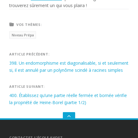
trouverez sûrement un qui vous plaira !
VOS THÈMES:
Niveau Prépa
Navigation
ARTICLE PRÉCÉDENT:
398. Un endomorphisme est diagonalisable, si et seulement
de
si, il est annulé par un polynôme scindé à racines simples
l’article
ARTICLE SUIVANT:
400. Établissez qu’une partie réelle fermée et bornée vérifie
la propriété de Heine-Borel (partie 1/2)
GO
TO
THE
TOP
CONTACTEZ L'ÉCOLE AVOSZ