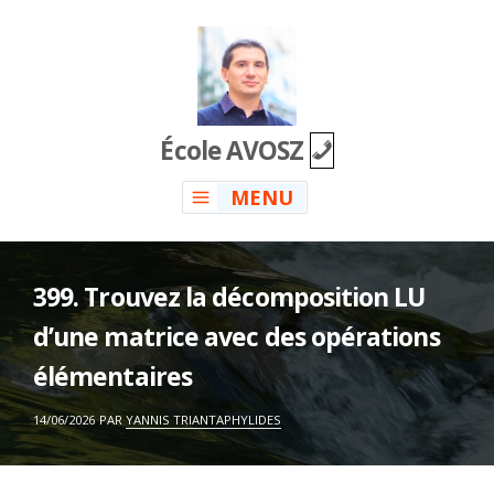
Skip
to
content
École AVOSZ
MENU
399. Trouvez la décomposition LU
d’une matrice avec des opérations
élémentaires
ON
14/06/2026
PAR
YANNIS TRIANTAPHYLIDES