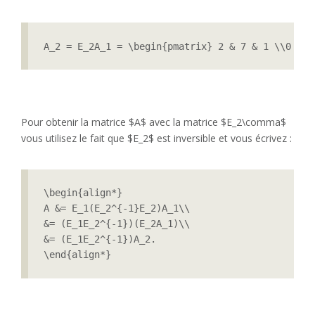
A_2 = E_2A_1 = \begin{pmatrix} 2 & 7 & 1 \\0 & -
Pour obtenir la matrice $A$ avec la matrice $E_2\comma$
vous utilisez le fait que $E_2$ est inversible et vous écrivez :
\begin{align*}

A &= E_1(E_2^{-1}E_2)A_1\\

&= (E_1E_2^{-1})(E_2A_1)\\

&= (E_1E_2^{-1})A_2.

\end{align*}