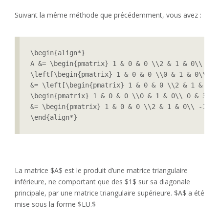
Suivant la même méthode que précédemment, vous avez :
\begin{align*}

A &= \begin{pmatrix} 1 & 0 & 0 \\2 & 1 & 0\\ -1 
\left[\begin{pmatrix} 1 & 0 & 0 \\0 & 1 & 0\\ 0 
&= \left[\begin{pmatrix} 1 & 0 & 0 \\2 & 1 & 0\\
\begin{pmatrix} 1 & 0 & 0 \\0 & 1 & 0\\ 0 & 3 & 
&= \begin{pmatrix} 1 & 0 & 0 \\2 & 1 & 0\\ -1 & 
\end{align*}
La matrice $A$ est le produit d’une matrice triangulaire
inférieure, ne comportant que des $1$ sur sa diagonale
principale, par une matrice triangulaire supérieure. $A$ a été
mise sous la forme $LU.$