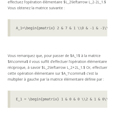
effectuez l’opération élémentaire $L_2\leftarrow L_2-2L_1.$
Vous obtenez la matrice suivante :
A_1=\begin{pmatrix} 2 & 7 & 1 \\0 & -1 & -1\\ -2
Vous remarquez que, pour passer de $A_1$ à la matrice
$A\comma$ il vous suffit d’effectuer l’opération élémentaire
réciproque, à savoir $L_2\leftarrow L_2+2L_1.$ Or, effectuer
cette opération élémentaire sur $A_1\comma$ c’est la
multiplier à gauche par la matrice élémentaire définie par :
E_1 = \begin{pmatrix} 1 & 0 & 0 \\2 & 1 & 0\\ 0 