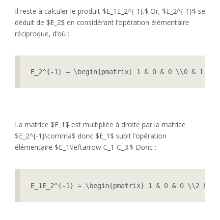
Il reste à calculer le produit $E_1E_2^{-1}.$ Or, $E_2^{-1}$ se
déduit de $E_2$ en considérant l’opération élémentaire
réciproque, d’où :
E_2^{-1} = \begin{pmatrix} 1 & 0 & 0 \\0 & 1 & 0
La matrice $E_1$ est multipliée à droite par la matrice
$E_2^{-1}\comma$ donc $E_1$ subit l’opération
élémentaire $C_1\leftarrow C_1-C_3.$ Donc :
E_1E_2^{-1} = \begin{pmatrix} 1 & 0 & 0 \\2 & 1 