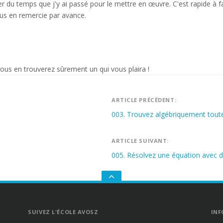
r du temps que j'y ai passé pour le mettre en œuvre. C'est rapide à f
us en remercie par avance.
Vous en trouverez sûrement un qui vous plaira !
Navigation
ARTICLE PRÉCÉDENT:
003. Trouvez algébriquement toutes
de
l’article
ARTICLE SUIVANT:
005. Résolvez une équation avec d
GO
TO
THE
TOP
SUIVEZ L'ÉCOLE AVOSZ
INF