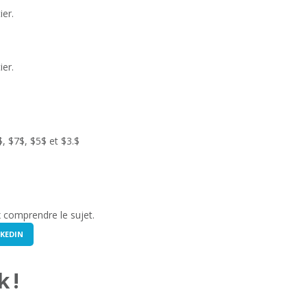
ier.
ier.
$, $7$, $5$ et $3.$
x comprendre le sujet.
KEDIN
 !