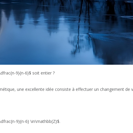
rac{n-9}{n-6}$ soit entier ?
étique, une excellente idée consiste à effectuer un changement de v
\dfrac{n-9}{n-6} \in\mathbb{Z}$.