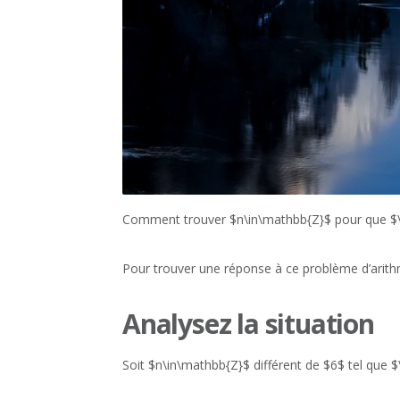
Comment trouver $n\in\mathbb{Z}$ pour que $\df
Pour trouver une réponse à ce problème d’arithm
Analysez la situation
Soit $n\in\mathbb{Z}$ différent de $6$ tel que $