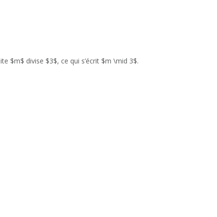
e $m$ divise $3$, ce qui s’écrit $m \mid 3$.