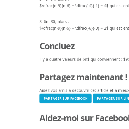
$\dfrac{n-9}{n-6} = \dfrac{-4}{-1} = 4$ qui est ent
Si $n=3$, alors :
$\dfrac{n-9}{n-6} = \dfrac{-6}{-3} = 2$ qui est ent
Concluez
Il y a quatre valeurs de $n$ qui conviennent : $9
Partagez maintenant !
Aidez vos amis à découvrir cet article et à mieu
PARTAGER SUR FACEBOOK
PARTAGER SUR LIN
Aidez-moi sur Facebook