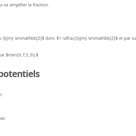
va simplifier la fraction.
-3}{m} \in\mathbb{Z}$ donc $1-\dfrac{3}{m} \in\mathbb{Z}$ et par suit
e $n\in\{9,7,5,3\}.$
potentiels
r.
ier.