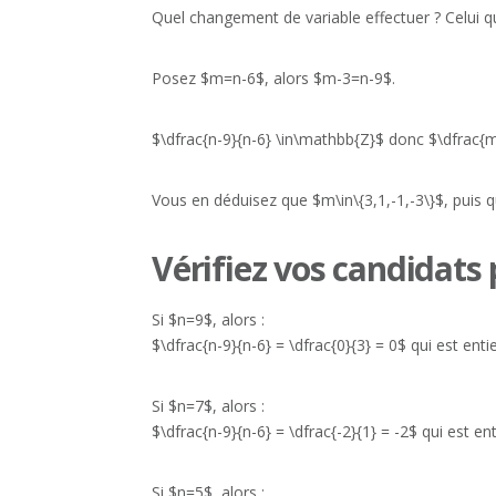
Quel changement de variable effectuer ? Celui qui 
Posez $m=n-6$, alors $m-3=n-9$.
$\dfrac{n-9}{n-6} \in\mathbb{Z}$ donc $\dfrac{m
Vous en déduisez que $m\in\{3,1,-1,-3\}$, puis qu
Vérifiez vos candidats 
Si $n=9$, alors :
$\dfrac{n-9}{n-6} = \dfrac{0}{3} = 0$ qui est entie
Si $n=7$, alors :
$\dfrac{n-9}{n-6} = \dfrac{-2}{1} = -2$ qui est ent
Si $n=5$, alors :