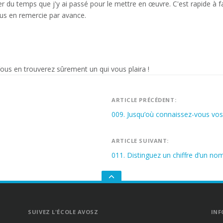
r du temps que j'y ai passé pour le mettre en œuvre. C'est rapide à f
us en remercie par avance.
Vous en trouverez sûrement un qui vous plaira !
Navigation
ARTICLE PRÉCÉDENT:
009. Jusqu’où connaissez-vous vos 
de
l’article
ARTICLE SUIVANT:
011. Distinguez un chiffre d’un no
GO
TO
THE
TOP
SUIVEZ L'ÉCOLE AVOSZ
INF