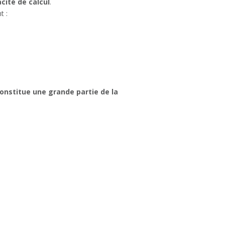
cité de calcul
.
t :
constitue une grande partie de la