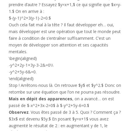
prendre d’autre ? Essayez $y=x+1,$ ce qui signifie que $x=y-
1.$ On en arrive à :
$-(y-1)^2+3(y-1)-2=0.$
Ouch cela fait mal à la tête ? Il faut développer eh… oui,
mais développer est une opération que tout le monde peut
faire à condition de s’entraîner suffisamment. C’est un
moyen de développer son attention et ses capacités
mentales.
\begin{aligned}
-y^2+2y-1+3y-3-2&=0\\
-y^2+5y-6&=0.
\end{aligned}
Stop ! Arrêtons-nous là. On retrouve $y$ et $y^2.$ Donc on
retombe sur une équation que l’on ne pourra pas résoudre.
Mais en dépit des apparences
, on a avancé… on est
passé de $-x^2+3x-2=0$ à $-y^2+5y-6=0.$
Observez
. Vous êtes passé de 3 à 5. Quoi ? Comment ça ?
$3x$ est devenu $5y.$ En posant $y=x+1$ vous avez
augmenté le résultat de 2 : en augmentant y de 1, le