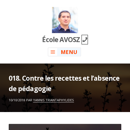
Skip
to
content
École AVOSZ
MENU
018. Contre les recettes et l’absence
de pédagogie
ON
10/10/2018
PAR
YANNIS TRIANTAPHYLIDES