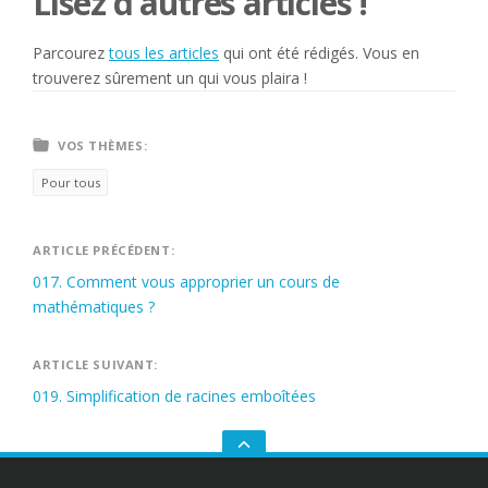
Lisez d'autres articles !
Parcourez
tous les articles
qui ont été rédigés. Vous en
trouverez sûrement un qui vous plaira !
VOS THÈMES:
Pour tous
Navigation
ARTICLE PRÉCÉDENT:
017. Comment vous approprier un cours de
de
mathématiques ?
l’article
ARTICLE SUIVANT:
019. Simplification de racines emboîtées
GO
TO