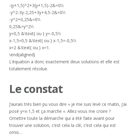
-(y+1,5)^2+3(y+1,5)-2&=0\\
-y^2-3y-2,25+3y+4,5-2&=0\\
-y^2+0,25&=0\\
0,25&=y^2\\
y=0,5 &\text{ ou } y=-0,5\\
x-1,5=0,5 &\text{ ou } x-1,5=-0,5\\
x=2 &\text{ ou } x=1.
\end{aligned}
L’équation a donc exactement deux solutions et elle est
totalement résolue.
Le constat
J’aurais très bien pu vous dire « je me suis levé ce matin, j’ai
posé y=x-1,5 et ça marche ». Allez-vous me croire ?
Omettre toute la démarche qui a été faite avant pour
trouver une solution, c’est cela la clé, c’est cela qui est
omis…