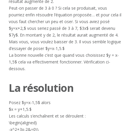
résultat augmente de 2.
Peut-on passer de 3 à 0 ? Si cela se produisait, vous
pourriez enfin résoudre l’équation proposée… et pour cela il
vous faut chercher un peu et oser. Si vous aviez posé
$y=x+2,$ vous seriez passé de 3 à 7, $3x$ serait devenu
$7y$. En montant y de 2, le résultat aurait augmenté de 4.
Mais vous, vous voulez baisser de 3. Il vous semble logique
d’essayer de poser $y=x-1,5.$
La bonne nouvelle c’est que quand vous choisissez $y = x-
1,5$ cela va effectivement fonctionner. Vérification ci-
dessous.
La résolution
Posez $y=x-1,5$ alors
$x = y+1,5.$
Les calculs s’enchaînent et se déroulent :
\begin{aligned}
-x^2+3x-2&=0\\