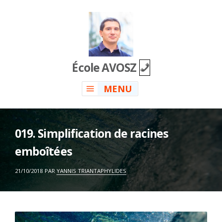
Skip
to
content
École AVOSZ
MENU
019. Simplification de racines
emboîtées
ON
21/10/2018
PAR
YANNIS TRIANTAPHYLIDES