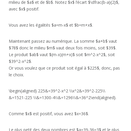
milieu de $a$ et de $b$. Notez $x$ l’écart $\dfrac{b-a}{2}$,
avec $x$ positif.
Vous avez les égalités $a=m-x$ et $b=m+x$.
Maintenant passez au numérique. La somme $a+b$ vaut
$78$ donc le milieu $m$ vaut deux fois moins, soit $39$.
Le produit $ab$ vaut $(m-x)(m+x)$ soit $m^2-x^2$, soit
$39^2-x^2$.
Or vous voulez que ce produit soit égal à $225$, donc, pas
le choix.
\begin{aligned} 225&=39^2-x^2 \\x^2&=39^2-225\\
&=1521-225 \\&=1300-4\\&=1296\\&=36^2\end{aligned}
.
Comme $x$ est positif, vous avez $x=36$.
Le plus petit des deux nombres est $a=39-36=3$ et le plus