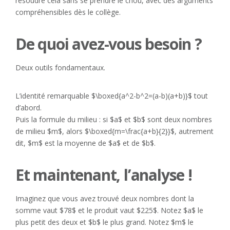
résoudre cela sans se prendre le chou, avec des arguments
compréhensibles dès le collège.
De quoi avez-vous besoin ?
Deux outils fondamentaux.
L’identité remarquable $\boxed{a^2-b^2=(a-b)(a+b)}$ tout
d’abord.
Puis la formule du milieu : si $a$ et $b$ sont deux nombres
de milieu $m$, alors $\boxed{m=\frac{a+b}{2}}$, autrement
dit, $m$ est la moyenne de $a$ et de $b$.
Et maintenant, l’analyse !
Imaginez que vous avez trouvé deux nombres dont la
somme vaut $78$ et le produit vaut $225$. Notez $a$ le
plus petit des deux et $b$ le plus grand. Notez $m$ le