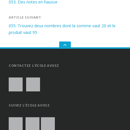
053. Des notes en hausse
de
l’article
ARTICLE SUIVANT:
055. Trouvez deux nombres dont la somme vaut 20 et le
produit vaut 95
GO
TO
THE
TOP
CONTACTEZ L'ÉCOLE AVOSZ
SUIVEZ L'ÉCOLE AVOSZ