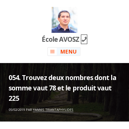
Skip
to
content
École AVOSZ
MENU
054. Trouvez deux nombres dont la
somme vaut 78 et le produit vaut
225
ON
05/02/2019
PAR
YANNIS TRIANTAPHYLIDES