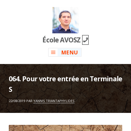
Skip
to
content
École AVOSZ
MENU
064. Pour votre entrée en Terminale
S
ON
22/08/2019
PAR
YANNIS TRIANTAPHYLIDES