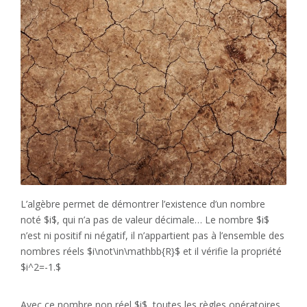
L’algèbre permet de démontrer l’existence d’un nombre
noté $i$, qui n’a pas de valeur décimale… Le nombre $i$
n’est ni positif ni négatif, il n’appartient pas à l’ensemble des
nombres réels $i\not\in\mathbb{R}$ et il vérifie la propriété
$i^2=-1.$
Avec ce nombre non réel $i$, toutes les règles opératoires