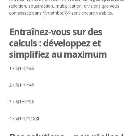
(addition, soustraction, multiplication, division) que vous
connaissez dans $\mathbb{R}$ sont encore valables.
Entraînez-vous sur des
calculs : développez et
simplifiez au maximum
1 / $(1+i)^2$
2 / $(1+i)^4$
3 / $(1+i)^9$
4 / $(1+i)^{18}$