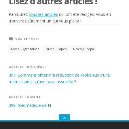
Lisez d'autres articles !
Parcourez
tous les articles
qui ont été rédigés. Vous en
trouverez sûrement un qui vous plaira !
VOS THÈMES:
Niveau Agrégation
Niveau Capes
Niveau Prépa
Navigation
ARTICLE PRÉCÉDENT:
097. Comment obtenir la réduction de Frobenius d’une
de
matrice ainsi qu’une base associée ?
l’article
ARTICLE SUIVANT:
099. Axiomatique de N
GO
TO