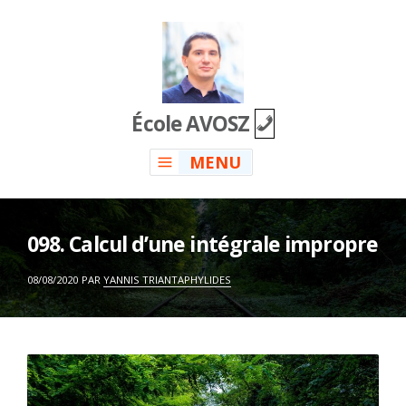
Skip
to
content
École AVOSZ
MENU
098. Calcul d’une intégrale impropre
ON
08/08/2020
PAR
YANNIS TRIANTAPHYLIDES