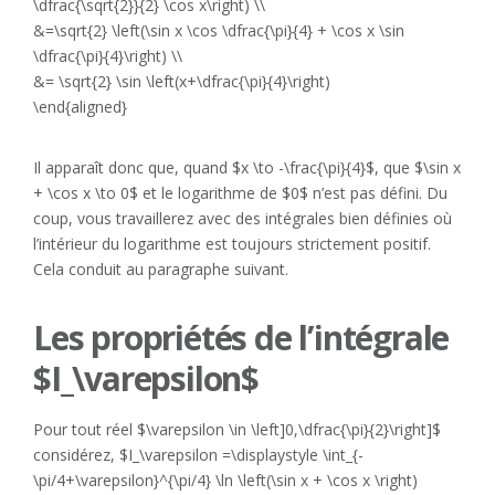
\dfrac{\sqrt{2}}{2} \cos x\right) \\
&=\sqrt{2} \left(\sin x \cos \dfrac{\pi}{4} + \cos x \sin
\dfrac{\pi}{4}\right) \\
&= \sqrt{2} \sin \left(x+\dfrac{\pi}{4}\right)
\end{aligned}
Il apparaît donc que, quand $x \to -\frac{\pi}{4}$, que $\sin x
+ \cos x \to 0$ et le logarithme de $0$ n’est pas défini. Du
coup, vous travaillerez avec des intégrales bien définies où
l’intérieur du logarithme est toujours strictement positif.
Cela conduit au paragraphe suivant.
Les propriétés de l’intégrale
$I_\varepsilon$
Pour tout réel $\varepsilon \in \left]0,\dfrac{\pi}{2}\right]$
considérez, $I_\varepsilon =\displaystyle \int_{-
\pi/4+\varepsilon}^{\pi/4} \ln \left(\sin x + \cos x \right)