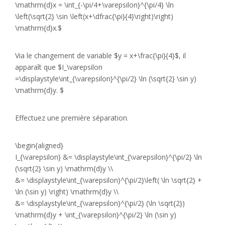
\mathrm{d}x = \int_{-\pi/4+\varepsilon}^{\pi/4} \ln
\left(\sqrt{2} \sin \left(x+\dfrac{\pi}{4}\right)\right)
\mathrm{d}x.$
Via le changement de variable $y = x+\frac{\pi}{4}$, il
apparaît que $I_\varepsilon
=\displaystyle\int_{\varepsilon}^{\pi/2} \ln (\sqrt{2} \sin y)
\mathrm{d}y. $
Effectuez une première séparation.
\begin{aligned}
I_{\varepsilon} &= \displaystyle\int_{\varepsilon}^{\pi/2} \ln
(\sqrt{2} \sin y) \mathrm{d}y \\
&= \displaystyle\int_{\varepsilon}^{\pi/2}\left( \ln \sqrt{2} +
\ln (\sin y) \right) \mathrm{d}y \\
&= \displaystyle\int_{\varepsilon}^{\pi/2} (\ln \sqrt{2})
\mathrm{d}y + \int_{\varepsilon}^{\pi/2} \ln (\sin y)