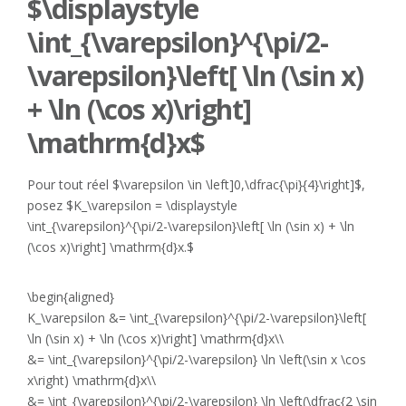
$\displaystyle
\int_{\varepsilon}^{\pi/2-
\varepsilon}\left[ \ln (\sin x)
+ \ln (\cos x)\right]
\mathrm{d}x$
Pour tout réel $\varepsilon \in \left]0,\dfrac{\pi}{4}\right]$,
posez $K_\varepsilon = \displaystyle
\int_{\varepsilon}^{\pi/2-\varepsilon}\left[ \ln (\sin x) + \ln
(\cos x)\right] \mathrm{d}x.$
\begin{aligned}
K_\varepsilon &= \int_{\varepsilon}^{\pi/2-\varepsilon}\left[
\ln (\sin x) + \ln (\cos x)\right] \mathrm{d}x\\
&= \int_{\varepsilon}^{\pi/2-\varepsilon} \ln \left(\sin x \cos
x\right) \mathrm{d}x\\
&= \int_{\varepsilon}^{\pi/2-\varepsilon} \ln \left(\dfrac{2 \sin