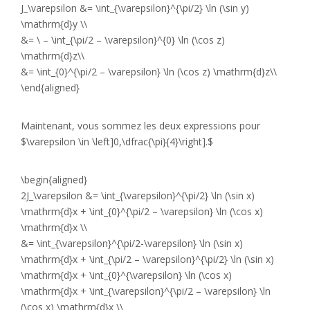
J_\varepsilon &= \int_{\varepsilon}^{\pi/2} \ln (\sin y)
\mathrm{d}y \\
&= \ – \int_{\pi/2 – \varepsilon}^{0} \ln (\cos z)
\mathrm{d}z\\
&= \int_{0}^{\pi/2 – \varepsilon} \ln (\cos z) \mathrm{d}z\\
\end{aligned}
Maintenant, vous sommez les deux expressions pour
$\varepsilon \in \left]0,\dfrac{\pi}{4}\right].$
\begin{aligned}
2J_\varepsilon &= \int_{\varepsilon}^{\pi/2} \ln (\sin x)
\mathrm{d}x + \int_{0}^{\pi/2 – \varepsilon} \ln (\cos x)
\mathrm{d}x \\
&= \int_{\varepsilon}^{\pi/2-\varepsilon} \ln (\sin x)
\mathrm{d}x + \int_{\pi/2 – \varepsilon}^{\pi/2} \ln (\sin x)
\mathrm{d}x + \int_{0}^{\varepsilon} \ln (\cos x)
\mathrm{d}x + \int_{\varepsilon}^{\pi/2 – \varepsilon} \ln
(\cos x) \mathrm{d}x \\