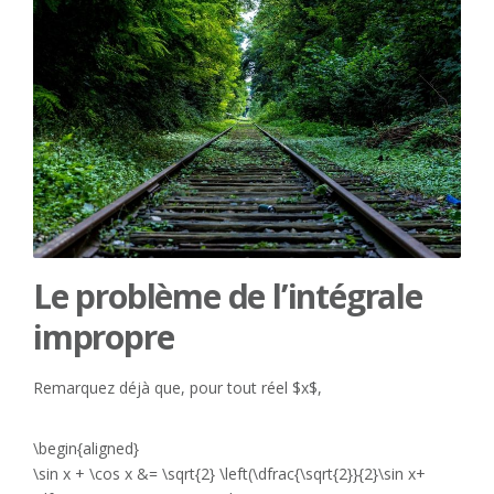
Le problème de l’intégrale
impropre
Remarquez déjà que, pour tout réel $x$,
\begin{aligned}
\sin x + \cos x &= \sqrt{2} \left(\dfrac{\sqrt{2}}{2}\sin x+