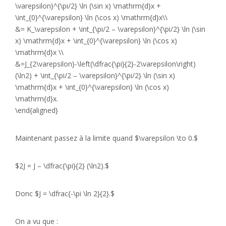
\varepsilon}^{\pi/2} \ln (\sin x) \mathrm{d}x +
\int_{0}^{\varepsilon} \ln (\cos x) \mathrm{d}x\\
&= K_\varepsilon + \int_{\pi/2 – \varepsilon}^{\pi/2} \ln (\sin
x) \mathrm{d}x + \int_{0}^{\varepsilon} \ln (\cos x)
\mathrm{d}x \\
&=J_{2\varepsilon}-\left(\dfrac{\pi}{2}-2\varepsilon\right)
(\ln2) + \int_{\pi/2 – \varepsilon}^{\pi/2} \ln (\sin x)
\mathrm{d}x + \int_{0}^{\varepsilon} \ln (\cos x)
\mathrm{d}x.
\end{aligned}
Maintenant passez à la limite quand $\varepsilon \to 0.$
$2J = J – \dfrac{\pi}{2} (\ln2).$
Donc $J = \dfrac{-\pi \ln 2}{2}.$
On a vu que :