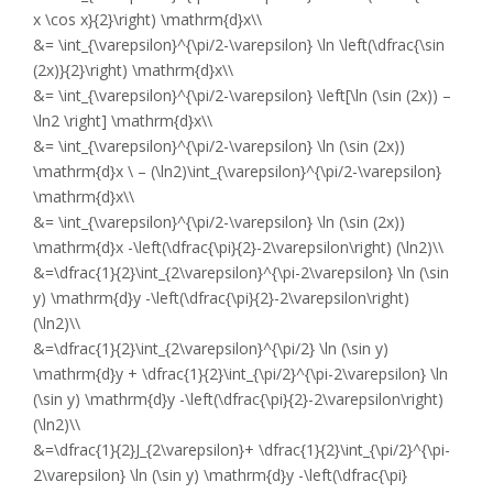
x \cos x}{2}\right) \mathrm{d}x\\
&= \int_{\varepsilon}^{\pi/2-\varepsilon} \ln \left(\dfrac{\sin
(2x)}{2}\right) \mathrm{d}x\\
&= \int_{\varepsilon}^{\pi/2-\varepsilon} \left[\ln (\sin (2x)) –
\ln2 \right] \mathrm{d}x\\
&= \int_{\varepsilon}^{\pi/2-\varepsilon} \ln (\sin (2x))
\mathrm{d}x \ – (\ln2)\int_{\varepsilon}^{\pi/2-\varepsilon}
\mathrm{d}x\\
&= \int_{\varepsilon}^{\pi/2-\varepsilon} \ln (\sin (2x))
\mathrm{d}x -\left(\dfrac{\pi}{2}-2\varepsilon\right) (\ln2)\\
&=\dfrac{1}{2}\int_{2\varepsilon}^{\pi-2\varepsilon} \ln (\sin
y) \mathrm{d}y -\left(\dfrac{\pi}{2}-2\varepsilon\right)
(\ln2)\\
&=\dfrac{1}{2}\int_{2\varepsilon}^{\pi/2} \ln (\sin y)
\mathrm{d}y + \dfrac{1}{2}\int_{\pi/2}^{\pi-2\varepsilon} \ln
(\sin y) \mathrm{d}y -\left(\dfrac{\pi}{2}-2\varepsilon\right)
(\ln2)\\
&=\dfrac{1}{2}J_{2\varepsilon}+ \dfrac{1}{2}\int_{\pi/2}^{\pi-
2\varepsilon} \ln (\sin y) \mathrm{d}y -\left(\dfrac{\pi}