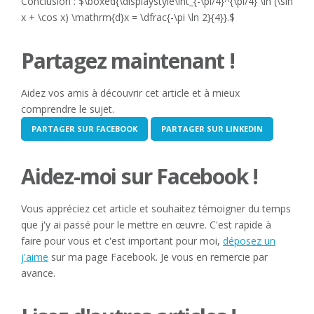
Conclusion : $\boxed{\displaystyle\int_{-\pi/4}^{\pi/4} \ln (\sin
x + \cos x) \mathrm{d}x = \dfrac{-\pi \ln 2}{4}}.$
Partagez maintenant !
Aidez vos amis à découvrir cet article et à mieux
comprendre le sujet.
PARTAGER SUR FACEBOOK
PARTAGER SUR LINKEDIN
Aidez-moi sur Facebook !
Vous appréciez cet article et souhaitez témoigner du temps
que j'y ai passé pour le mettre en œuvre. C'est rapide à
faire pour vous et c'est important pour moi,
déposez un
j'aime
sur ma page Facebook. Je vous en remercie par
avance.