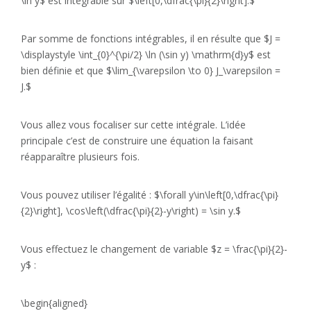
\ln y$ est intégrable sur $\left[0,\dfrac{\pi}{2}\right].$
Par somme de fonctions intégrables, il en résulte que $J =
\displaystyle \int_{0}^{\pi/2} \ln (\sin y) \mathrm{d}y$ est
bien définie et que $\lim_{\varepsilon \to 0} J_\varepsilon =
J.$
Vous allez vous focaliser sur cette intégrale. L’idée
principale c’est de construire une équation la faisant
réapparaître plusieurs fois.
Vous pouvez utiliser l’égalité : $\forall y\in\left[0,\dfrac{\pi}
{2}\right], \cos\left(\dfrac{\pi}{2}-y\right) = \sin y.$
Vous effectuez le changement de variable $z = \frac{\pi}{2}-
y$ :
\begin{aligned}