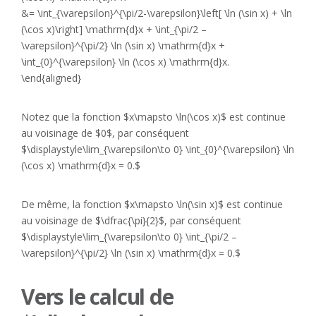
&= \int_{\varepsilon}^{\pi/2-\varepsilon}\left[ \ln (\sin x) + \ln
(\cos x)\right] \mathrm{d}x + \int_{\pi/2 –
\varepsilon}^{\pi/2} \ln (\sin x) \mathrm{d}x +
\int_{0}^{\varepsilon} \ln (\cos x) \mathrm{d}x.
\end{aligned}
Notez que la fonction $x\mapsto \ln(\cos x)$ est continue
au voisinage de $0$, par conséquent
$\displaystyle\lim_{\varepsilon\to 0} \int_{0}^{\varepsilon} \ln
(\cos x) \mathrm{d}x = 0.$
De même, la fonction $x\mapsto \ln(\sin x)$ est continue
au voisinage de $\dfrac{\pi}{2}$, par conséquent
$\displaystyle\lim_{\varepsilon\to 0} \int_{\pi/2 –
\varepsilon}^{\pi/2} \ln (\sin x) \mathrm{d}x = 0.$
Vers le calcul de