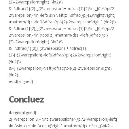
{2}-2\varepsilon\right) (\ln2)\\
&=\dfrac{1}{2}J_{2\varepsilon}+ \dfrac{1}{2}\int_{0}^{\pi/2-
2\varepsilon} \ln \left(\sin \left(z+\dfrac{\pi}{2}\right)\right)
\mathrm{d}z -\left(\dfrac{\pi}{2}-2\varepsilon\right) (\ln2)\\
&=\dfrac{1}{2}J_{2\varepsilon}+ \dfrac{1}{2}\int_{0}^{\pi/2-
2\varepsilon} \ln (\cos z) \mathrm{d}z -\left(\dfrac{\pi}
{2}-2\varepsilon\right) (\ln2)\\
&= \dfrac{1}{2}J_{2\varepsilon} + \dfrac{1}
{2}J_{2\varepsilon}-\left(\dfrac{\pi}{2}-2\varepsilon\right)
(\ln2)\\
&=J_{2\varepsilon}-\left(\dfrac{\pi}{2}-2\varepsilon\right)
(\ln2).
\end{aligned}
Concluez
\begin{aligned}
2J_\varepsilon &= \int_{\varepsilon}^{\pi/2-\varepsilon}\left[
\ln (\sin x) + \ln (\cos x)\right] \mathrm{d}x + \int_{\pi/2 –