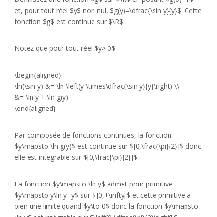
et, pour tout réel $y$ non nul, $g(y)=\dfrac{\sin y}{y}$. Cette
fonction $g$ est continue sur $\R$.
Notez que pour tout réel $y> 0$ :
\begin{aligned}
\ln(\sin y) &= \ln \left(y \times\dfrac{\sin y}{y}\right) \\
&= \ln y + \ln g(y).
\end{aligned}
Par composée de fonctions continues, la fonction
$y\mapsto \ln g(y)$ est continue sur $[0,\frac{\pi}{2}]$ donc
elle est intégrable sur $[0,\frac{\pi}{2}]$.
La fonction $y\mapsto \ln y$ admet pour primitive
$y\mapsto y\ln y -y$ sur $]0,+\infty[$ et cette primitive a
bien une limite quand $y\to 0$ donc la fonction $y\mapsto