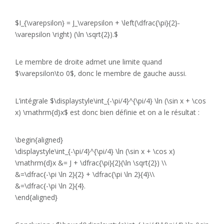
$I_{\varepsilon} = J_\varepsilon + \left(\dfrac{\pi}{2}-
\varepsilon \right) (\ln \sqrt{2}).$
Le membre de droite admet une limite quand
$\varepsilon\to 0$, donc le membre de gauche aussi.
L’intégrale $\displaystyle\int_{-\pi/4}^{\pi/4} \ln (\sin x + \cos
x) \mathrm{d}x$ est donc bien définie et on a le résultat :
\begin{aligned}
\displaystyle\int_{-\pi/4}^{\pi/4} \ln (\sin x + \cos x)
\mathrm{d}x &= J + \dfrac{\pi}{2}(\ln \sqrt{2}) \\
&=\dfrac{-\pi \ln 2}{2} + \dfrac{\pi \ln 2}{4}\\
&=\dfrac{-\pi \ln 2}{4}.
\end{aligned}