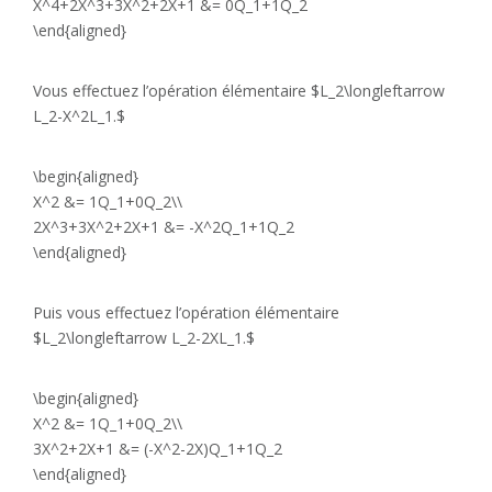
X^4+2X^3+3X^2+2X+1 &= 0Q_1+1Q_2
\end{aligned}
Vous effectuez l’opération élémentaire $L_2\longleftarrow
L_2-X^2L_1.$
\begin{aligned}
X^2 &= 1Q_1+0Q_2\\
2X^3+3X^2+2X+1 &= -X^2Q_1+1Q_2
\end{aligned}
Puis vous effectuez l’opération élémentaire
$L_2\longleftarrow L_2-2XL_1.$
\begin{aligned}
X^2 &= 1Q_1+0Q_2\\
3X^2+2X+1 &= (-X^2-2X)Q_1+1Q_2
\end{aligned}