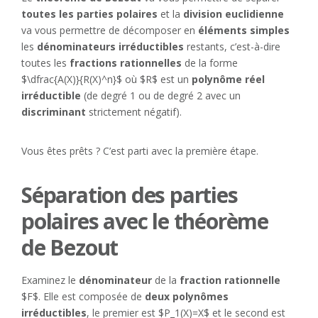
toutes les parties polaires
et la
division euclidienne
va vous permettre de décomposer en
éléments simples
les
dénominateurs irréductibles
restants, c’est-à-dire
toutes les
fractions rationnelles
de la forme
$\dfrac{A(X)}{R(X)^n}$ où $R$ est un
polynôme réel
irréductible
(de degré 1 ou de degré 2 avec un
discriminant
strictement négatif).
Vous êtes prêts ? C’est parti avec la première étape.
Séparation des parties
polaires avec le théorème
de Bezout
Examinez le
dénominateur
de la
fraction rationnelle
$F$. Elle est composée de
deux polynômes
irréductibles
, le premier est $P_1(X)=X$ et le second est