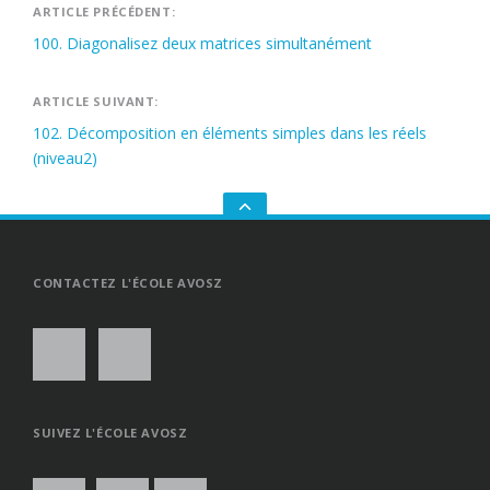
Navigation
ARTICLE PRÉCÉDENT:
100. Diagonalisez deux matrices simultanément
de
l’article
ARTICLE SUIVANT:
102. Décomposition en éléments simples dans les réels
(niveau2)
GO
TO
THE
TOP
CONTACTEZ L'ÉCOLE AVOSZ
SUIVEZ L'ÉCOLE AVOSZ