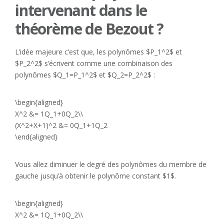
intervenant dans le
théorème de Bezout ?
L’idée majeure c’est que, les polynômes $P_1^2$ et
$P_2^2$ s’écrivent comme une combinaison des
polynômes $Q_1=P_1^2$ et $Q_2=P_2^2$ :
\begin{aligned}
X^2 &= 1Q_1+0Q_2\\
(X^2+X+1)^2 &= 0Q_1+1Q_2
\end{aligned}
Vous allez diminuer le degré des polynômes du membre de
gauche jusqu’à obtenir le polynôme constant $1$.
\begin{aligned}
X^2 &= 1Q_1+0Q_2\\