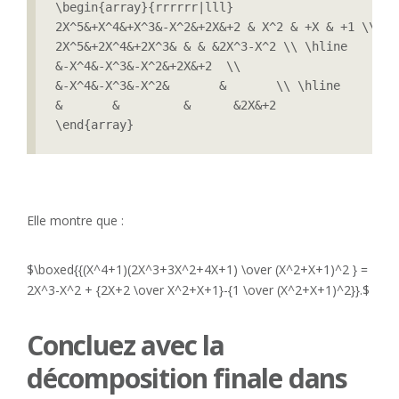
\begin{array}{rrrrrr|lll}

2X^5&+X^4&+X^3&-X^2&+2X&+2 & X^2 & +X & +1 \\

2X^5&+2X^4&+2X^3& & & &2X^3-X^2 \\ \hline

&-X^4&-X^3&-X^2&+2X&+2  \\

&-X^4&-X^3&-X^2&       &       \\ \hline

&       &         &      &2X&+2 

\end{array}
Elle montre que :
$\boxed{{(X^4+1)(2X^3+3X^2+4X+1) \over (X^2+X+1)^2 } =
2X^3-X^2 + {2X+2 \over X^2+X+1}-{1 \over (X^2+X+1)^2}}.$
Concluez avec la
décomposition finale dans