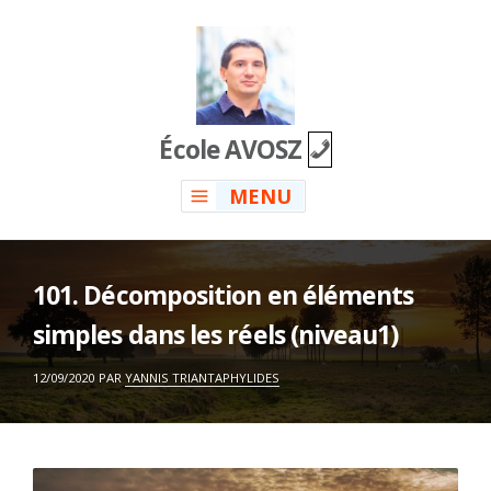
Skip
to
content
École AVOSZ
MENU
101. Décomposition en éléments
simples dans les réels (niveau1)
ON
12/09/2020
PAR
YANNIS TRIANTAPHYLIDES