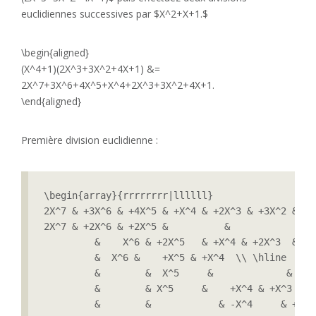
euclidiennes successives par $X^2+X+1.$
\begin{aligned}
(X^4+1)(2X^3+3X^2+4X+1) &=
2X^7+3X^6+4X^5+X^4+2X^3+3X^2+4X+1.
\end{aligned}
Première division euclidienne :
\begin{array}{rrrrrrrr|llllll}

2X^7 & +3X^6 & +4X^5 & +X^4 & +2X^3 & +3X^2 & +4
2X^7 & +2X^6 & +2X^5 &          &              &
         &    X^6 & +2X^5   & +X^4 & +2X^3  &+3X
         &  X^6 &    +X^5 & +X^4  \\ \hline

         &        &  X^5     &             & +2X
         &        & X^5     &    +X^4 & +X^3  \\ 
         &        &            & -X^4     & +X^3