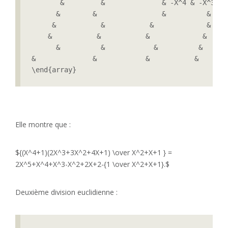
       &         &              & -X^4 & -X^3 &-
      &        &                &          & +2X
     &           &           &             &  2X
    &           &           &             &     
      &          &            &          &      
&              &            &           &       
\end{array}
Elle montre que :
${(X^4+1)(2X^3+3X^2+4X+1) \over X^2+X+1 } =
2X^5+X^4+X^3-X^2+2X+2-{1 \over X^2+X+1}.$
Deuxième division euclidienne :