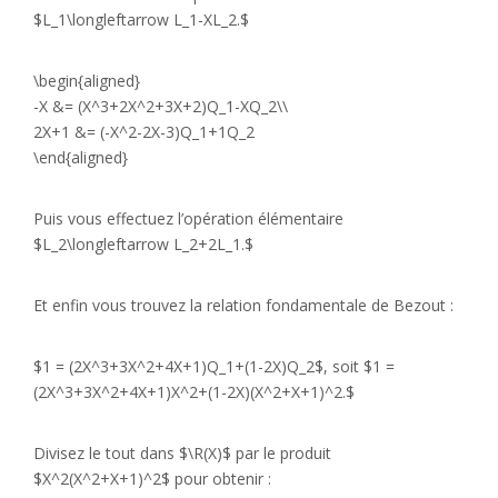
$L_1\longleftarrow L_1-XL_2.$
\begin{aligned}
-X &= (X^3+2X^2+3X+2)Q_1-XQ_2\\
2X+1 &= (-X^2-2X-3)Q_1+1Q_2
\end{aligned}
Puis vous effectuez l’opération élémentaire
$L_2\longleftarrow L_2+2L_1.$
Et enfin vous trouvez la relation fondamentale de Bezout :
$1 = (2X^3+3X^2+4X+1)Q_1+(1-2X)Q_2$, soit $1 =
(2X^3+3X^2+4X+1)X^2+(1-2X)(X^2+X+1)^2.$
Divisez le tout dans $\R(X)$ par le produit
$X^2(X^2+X+1)^2$ pour obtenir :