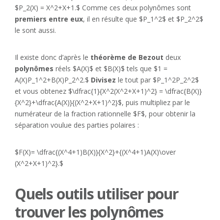
$P_2(X) = X^2+X+1.$ Comme ces deux polynômes sont
premiers entre eux
, il en résulte que $P_1^2$ et $P_2^2$
le sont aussi.
Il existe donc d’après le
théorème de Bezout
deux
polynômes
réels $A(X)$ et $B(X)$ tels que $1 =
A(X)P_1^2+B(X)P_2^2.$
Divisez
le tout par $P_1^2P_2^2$
et vous obtenez $\dfrac{1}{X^2(X^2+X+1)^2} = \dfrac{B(X)}
{X^2}+\dfrac{A(X)}{(X^2+X+1)^2}$, puis multipliez par le
numérateur de la fraction rationnelle $F$, pour obtenir la
séparation voulue des parties polaires :
$F(X)= \dfrac{(X^4+1)B(X)}{X^2}+{(X^4+1)A(X)\over
(X^2+X+1)^2}.$
Quels outils utiliser pour
trouver les polynômes