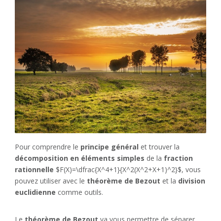
Pour comprendre le
principe général
et trouver la
décomposition en éléments simples
de la
fraction
rationnelle
$F(X)=\dfrac{X^4+1}{X^2(X^2+X+1)^2}$, vous
pouvez utiliser avec le
théorème de Bezout
et la
division
euclidienne
comme outils.
Le
théorème de Bezout
va vous permettre de séparer