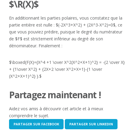
$\R(X)$
En additionnant les parties polaires, vous constatez que la
partie entière est nulle : $(-2X^3+X^2) + (2X^3-X^2)=0$, ce
que vous pouviez prédire, puisque le degré du numérateur
de $F$ est strictement inférieur au degré de son
dénominateur. Finalement :
$\boxed{F(X)={X^4 +1 \over X^2(X^2+X+1)^2} = -{2 \over X}
+ {1\over X^2} + {2X+2 \over X^2+X+1}-{1 \over
(X^2+X+1)^2} }.$
Partagez maintenant !
Aidez vos amis à découvrir cet article et à mieux
comprendre le sujet.
PARTAGER SUR FACEBOOK
PARTAGER SUR LINKEDIN