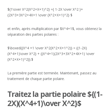
${1\over X^2(X^2+X+1)^2} ={ 1-2X \over X^2 }+
{2X^3+3X^2+4X+1 \over (X^2+X+1)^2} $
et enfin, après multiplication par $X^4+1$, vous obtenez la
séparation des parties polaires :
$\boxed{{X^4 +1 \over X^2(X^2+X+1^2)} = {(1-2X)
(X^4+1)\over X^2} + {(X^4+1)(2X^3+3X^2+4X+1) \over
(X^2+X+1)^2}}.$
La première partie est terminée. Maintenant, passez au
traitement de chaque partie polaire.
Traitez la partie polaire ${(1-
2X)(X^4+1)\over X^2}$