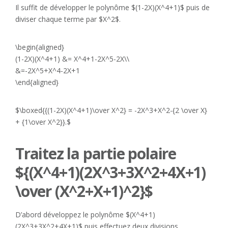
Il suffit de développer le polynôme $(1-2X)(X^4+1)$ puis de
diviser chaque terme par $X^2$.
\begin{aligned}
(1-2X)(X^4+1) &= X^4+1-2X^5-2X\\
&=-2X^5+X^4-2X+1
\end{aligned}
$\boxed{{(1-2X)(X^4+1)\over X^2} = -2X^3+X^2-{2 \over X}
+ {1\over X^2}}.$
Traitez la partie polaire
${(X^4+1)(2X^3+3X^2+4X+1)
\over (X^2+X+1)^2}$
D’abord développez le polynôme $(X^4+1)
(2X^3+3X^2+4X+1)$ puis effectuez deux divisions