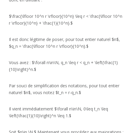
$\frac{\lfloor 10^n r \rfloor}{10^n} \leq r < \frac{\lfloor 10^n
r \rfloor}{10^n} + \frac{1}{10^n}.$
Il est donc légitime de poser, pour tout entier naturel $n$,
$q_n = \frac{\lfloor 10^n r \rfloor}{10^n}.$
Vous avez : $\forall n\in\N, q_n \leq r < q_n + \left(\frac{1}
{10}\right)^n.$
Par souci de simplification des notations, pour tout entier
naturel $n$, vous notez $t_n = r-q_n.$
Il vient immédiatement $\forall n\in\N, 0\leq t_n \leq
\left(\frac{1}{10}\right)^n \leq 1.$
Soit $n\in \N.$ Maintenant vous procédez aux majorations :