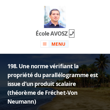
Skip
to
content
École AVOSZ
MENU
198. Une norme vérifiant la
propriété du parallélogramme est
issue d’un produit scalaire
(théorème de Fréchet-Von
Neumann)