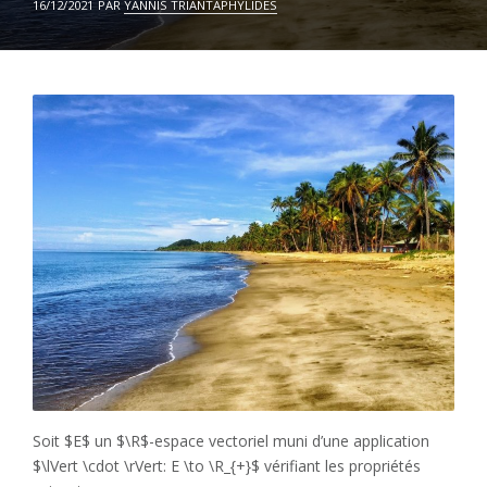
ON
16/12/2021
PAR
YANNIS TRIANTAPHYLIDES
Soit $E$ un $\R$-espace vectoriel muni d’une application
$\lVert \cdot \rVert: E \to \R_{+}$ vérifiant les propriétés