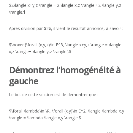
$2\langle x+y,z \rangle = 2 \langle x,z \rangle +2 \langle y,z
\rangle.$
Après division par $2$, il vient le résultat annoncé, à savoir :
$\boxed{\forall (x,y,z)\in E^3, \langle x+y,z \rangle = \langle
x,z \rangle+ \langle y,z \rangle.}$
Démontrez l’homogénéité à
gauche
Le but de cette section est de démontrer que :
$\forall \lambda\in \R, \forall (x,y)\in E^2, \langle \lambda x,y
\rangle = \lambda \langle x,y \rangle.$