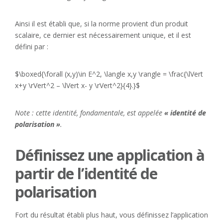
Ainsi il est établi que, si la norme provient d’un produit
scalaire, ce dernier est nécessairement unique, et il est
défini par :
$\boxed{\forall (x,y)\in E^2, \langle x,y \rangle = \frac{\lVert
x+y \rVert^2 – \lVert x- y \rVert^2}{4}.}$
Note : cette identité, fondamentale, est appelée
« identité de
polarisation »
.
Définissez une application à
partir de l’identité de
polarisation
Fort du résultat établi plus haut, vous définissez l’application