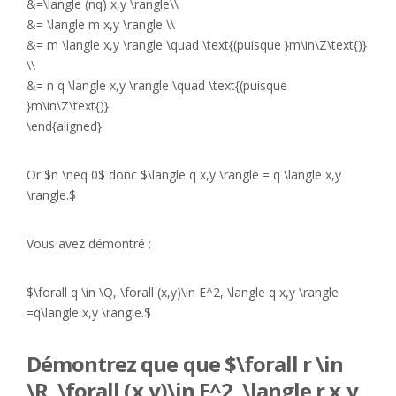
&=\langle (nq) x,y \rangle\\
&= \langle m x,y \rangle \\
&= m \langle x,y \rangle \quad \text{(puisque }m\in\Z\text{)}
\\
&= n q \langle x,y \rangle \quad \text{(puisque
}m\in\Z\text{)}.
\end{aligned}
Or $n \neq 0$ donc $\langle q x,y \rangle = q \langle x,y
\rangle.$
Vous avez démontré :
$\forall q \in \Q, \forall (x,y)\in E^2, \langle q x,y \rangle
=q\langle x,y \rangle.$
Démontrez que que $\forall r \in
\R, \forall (x,y)\in E^2, \langle r x,y