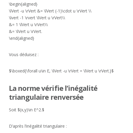
\begin{aligned}
\lVert -u \rVert &= \lVert (-1)\cdot u \rVert \\
\lvert -1 \rvert \lVert u \rVert\\
&= 1 \lVert u \rVert\\
&= \lVert u \rVert.
\end{aligned}
Vous déduisez :
$\boxed{\forall u\in E, \lVert -u \rVert = \lVert u \rVert.}$
La norme vérifie l’inégalité
triangulaire renversée
Soit $(x,y)\in E^2.$
D’après l’inégalité triangulaire :