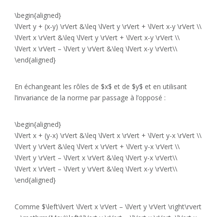
\begin{aligned}
\lVert y + (x-y) \rVert &\leq \lVert y \rVert + \lVert x-y \rVert \\
\lVert x \rVert &\leq \lVert y \rVert + \lVert x-y \rVert \\
\lVert x \rVert – \lVert y \rVert &\leq \lVert x-y \rVert\\
\end{aligned}
En échangeant les rôles de $x$ et de $y$ et en utilisant
l’invariance de la norme par passage à l’opposé :
\begin{aligned}
\lVert x + (y-x) \rVert &\leq \lVert x \rVert + \lVert y-x \rVert \\
\lVert y \rVert &\leq \lVert x \rVert + \lVert y-x \rVert \\
\lVert y \rVert – \lVert x \rVert &\leq \lVert y-x \rVert\\
\lVert x \rVert – \lVert y \rVert &\leq \lVert x-y \rVert\\
\end{aligned}
Comme $\left\lvert \lVert x \rVert – \lVert y \rVert \right\rvert