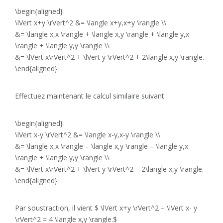
\begin{aligned}
\lVert x+y \rVert^2 &= \langle x+y,x+y \rangle \\
&= \langle x,x \rangle + \langle x,y \rangle + \langle y,x
\rangle + \langle y,y \rangle \\
&= \lVert x\rVert^2 + \lVert y \rVert^2 + 2\langle x,y \rangle.
\end{aligned}
Effectuez maintenant le calcul similaire suivant :
\begin{aligned}
\lVert x-y \rVert^2 &= \langle x-y,x-y \rangle \\
&= \langle x,x \rangle – \langle x,y \rangle – \langle y,x
\rangle + \langle y,y \rangle \\
&= \lVert x\rVert^2 + \lVert y \rVert^2 – 2\langle x,y \rangle.
\end{aligned}
Par soustraction, il vient $ \lVert x+y \rVert^2 – \lVert x- y
\rVert^2 = 4 \langle x,y \rangle.$