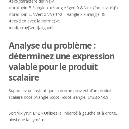
\text{(caractère défini)}\\
\forall x\in E, \langle x,x \rangle \geq 0 & \text{(positivité)}\\
\forall x\in E, \lVert x \rVert^2 = \langle x,x \rangle. &
\text{(lien avec la norme)}\\
\end{array}\end{aligned}
Analyse du problème :
déterminez une expression
valable pour le produit
scalaire
Supposez un instant que la norme provient d’un produit
scalaire noté $\langle \cdot, \cdot \rangle: E^2\to \R.$
Soit $(x,y)\in E^2.$ Utilisez la linéarité à gauche et à droite,
ainsi que la symétrie :