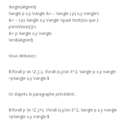
\begin{aligned}
\langle p x,y \rangle &= – \langle (-p) x,y \rangle\\
&= – (-p) \langle x,y \rangle \quad \text{(vu que }-
p\in\N\text{)}\\
&= p \langle x,y \rangle.
\end{aligned}
Vous déduisez :
$\forall p \in \Z_{-}, \forall (x,y)\in E^2, \langle p x,y \rangle
=p\langle x,y \rangle.$
Or d’après le paragraphe précédent :
$\forall p \in \Z_{+}, \forall (x,y)\in E^2, \langle p x,y \rangle
=p\langle x,y \rangle.$