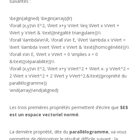
suivantes :
\begin{aligned} \begin{array}{lr}
\forall (x,y)\in E^2, \lVert x+y \rVert \leq \lVert x \rVert +
\lVert y \rVert & \text{(inégalité triangulaire)}\\
\forall \lambda\in\R, \forall x\in E, \lVert \lambda x \rVert =
\lvert \lambda \rvert \lVert x \rVert & \text{(homogénéité)}\\
\forall x\in E, \lVert x \rVert = 0 \implies x = 0
&\text{(séparabilité)}\\
\forall (x,y)\in E^2, \lVert x+y \rVert^2 + \lVert x- y \rVert^2 =
2 \lVert x \rVert^2 + 2 \lVert y \rVert^2.&\text{(propriété du
parallélogramme)}
\end{array}\end{aligned}
Les trois premières propriétés permettent d’écrire que
$E$
est un espace vectoriel normé
.
La dernière propriété, dite du
parallélogramme
, va vous
permettre de démontrer le résultat difficile suivant : la