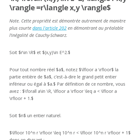
\rangle =r\langle x,y \rangle$
Note. Cette propriété est démontrée autrement de manière
plus courte
dans l'article 202
en démontrant au préalable
l’inégalité de Cauchy-Schwarz.
Soit $r\in \R$ et $(x,y)\in E^2.$
Pour tout nombre réel $a$, notez $\lfloor a \rfloor$ la
partie entière de $a$, c’est-à-dire le grand petit entier
inférieur ou égal à $a.$ Par définition de ce nombre, vous
avez : $\forall a\in \R, \lfloor a \rfloor \leq a < \lfloor a
\rfloor + 1.$
Soit $n$ un entier naturel.
$\lfloor 10^n r \rfloor \leq 10^n r < \lfloor 10^n r \rfloor + 1$
donc en divisant :