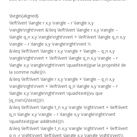
\begin{aligned}
\left\lvert \langle r x,y \rangle – r \langle x,y
\rangle\right\rvert &\leq \left\lvert \langle r x,y \rangle –
\langle q_n x,y \rangle\right\rvert + \left\lvert \langle q_n x,y
\rangle – r \langle x,y \rangle\right\rvert \\
&\leq \left\lvert \langle r x,y \rangle + \langle – q_n x,y
\rangle\right\rvert + \left\lvert \langle q_n x,y \rangle – r
\langle x,y \rangle\right\rvert \quad\text{(par la propriété de
la somme nulle)}\\
&\leq \left\lvert \langle r x,y \rangle + \langle – q_n x,y
\rangle\right\rvert + \left\lvert q_n \langle x,y \rangle – r
\langle x,y \rangle\right\rvert \quad\text{(vu que
}q_n\in\Q\text{)}\\
&\leq \left\lvert \langle t_n x,y \rangle \right\rvert + \left\lvert
q_n \langle x,y \rangle – r \langle x,y \rangle\right\rvert
\quad\text{(par additivité)}\\
&\leq \left\lvert \langle t_n x,y \rangle \right\rvert + \left\lvert
q_n -r \right\rvert \left\lvert \langle x,y \rangle \right\rvert\\