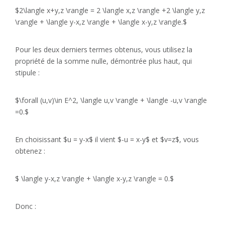
$2\langle x+y,z \rangle = 2 \langle x,z \rangle +2 \langle y,z
\rangle + \langle y-x,z \rangle + \langle x-y,z \rangle.$
Pour les deux derniers termes obtenus, vous utilisez la
propriété de la somme nulle, démontrée plus haut, qui
stipule :
$\forall (u,v)\in E^2, \langle u,v \rangle + \langle -u,v \rangle
=0.$
En choisissant $u = y-x$ il vient $-u = x-y$ et $v=z$, vous
obtenez :
$ \langle y-x,z \rangle + \langle x-y,z \rangle = 0.$
Donc :