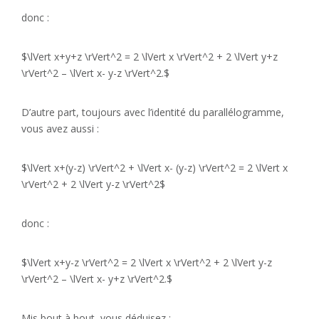
donc :
$\lVert x+y+z \rVert^2 = 2 \lVert x \rVert^2 + 2 \lVert y+z
\rVert^2 – \lVert x- y-z \rVert^2.$
D’autre part, toujours avec l’identité du parallélogramme,
vous avez aussi :
$\lVert x+(y-z) \rVert^2 + \lVert x- (y-z) \rVert^2 = 2 \lVert x
\rVert^2 + 2 \lVert y-z \rVert^2$
donc :
$\lVert x+y-z \rVert^2 = 2 \lVert x \rVert^2 + 2 \lVert y-z
\rVert^2 – \lVert x- y+z \rVert^2.$
Mis bout à bout, vous déduisez :