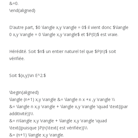
&=0.
\end{aligned}
D’autre part, $0 \langle x,y \rangle = 0$ il vient donc $\langle
0 x,y \rangle = 0 \langle x,y \rangle$ et $P(0)$ est vraie.
Hérédité. Soit $n$ un entier naturel tel que $P(n)$ soit
vérifiée.
Soit $(x,y)\in E^2.$
\begin{aligned}
\langle (n+1) x,y \rangle &= \langle n x +x ,y \rangle \\
&= \langle n x,y \rangle + \langle x,y \rangle \quad \text{(par
additivité)}\\
&= n\langle x,y \rangle + \langle x,y \rangle \quad
\text{(puisque }P(n)\text{ est vérifiée)}\\
&= (n+1) \langle x,y \rangle.