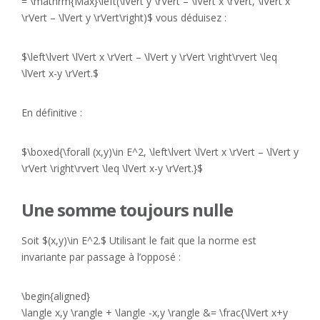
= \mathrm{Max}\left(\lVert y \rVert – \lVert x \rVert, \lVert x
\rVert – \lVert y \rVert\right)$ vous déduisez :
$\left\lvert \lVert x \rVert – \lVert y \rVert \right\rvert \leq
\lVert x-y \rVert.$
En définitive :
$\boxed{\forall (x,y)\in E^2, \left\lvert \lVert x \rVert – \lVert y
\rVert \right\rvert \leq \lVert x-y \rVert.}$
Une somme toujours nulle
Soit $(x,y)\in E^2.$ Utilisant le fait que la norme est
invariante par passage à l’opposé :
\begin{aligned}
\langle x,y \rangle + \langle -x,y \rangle &= \frac{\lVert x+y