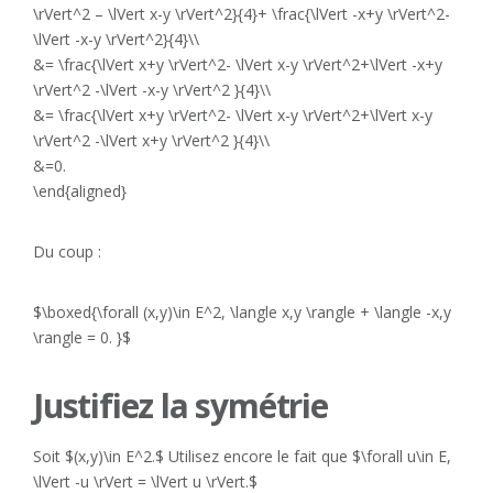
\rVert^2 – \lVert x-y \rVert^2}{4}+ \frac{\lVert -x+y \rVert^2-
\lVert -x-y \rVert^2}{4}\\
&= \frac{\lVert x+y \rVert^2- \lVert x-y \rVert^2+\lVert -x+y
\rVert^2 -\lVert -x-y \rVert^2 }{4}\\
&= \frac{\lVert x+y \rVert^2- \lVert x-y \rVert^2+\lVert x-y
\rVert^2 -\lVert x+y \rVert^2 }{4}\\
&=0.
\end{aligned}
Du coup :
$\boxed{\forall (x,y)\in E^2, \langle x,y \rangle + \langle -x,y
\rangle = 0. }$
Justifiez la symétrie
Soit $(x,y)\in E^2.$ Utilisez encore le fait que $\forall u\in E,
\lVert -u \rVert = \lVert u \rVert.$