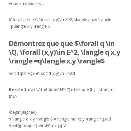
Vous en déduisez :
$\forall p \in \Z, \forall (x,y)\in E^2, \langle p x,y \rangle
=p\langle x,y \rangle.$
Démontrez que que $\forall q \in
\Q, \forall (x,y)\in E^2, \langle q x,y
\rangle =q\langle x,y \rangle$
Soit $q\in \Q$ et soit $(x,y)\in E^2.$
Il existe $m\in \Z$ et $n\in\N^{*}$ tels que $q = \frac{m}
{n}.$
\begin{aligned}
n \langle q x,y \rangle &= \langle n(q x),y \rangle \quad
\text{(puisque }n\in\N\text{)} \\