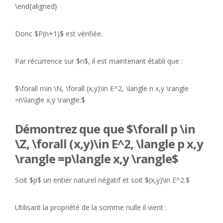
\end{aligned}
Donc $P(n+1)$ est vérifiée.
Par récurrence sur $n$, il est maintenant établi que :
$\forall n\in \N, \forall (x,y)\in E^2, \langle n x,y \rangle
=n\langle x,y \rangle.$
Démontrez que que $\forall p \in
\Z, \forall (x,y)\in E^2, \langle p x,y
\rangle =p\langle x,y \rangle$
Soit $p$ un entier naturel négatif et soit $(x,y)\in E^2.$
Utilisant la propriété de la somme nulle il vient :