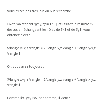
Vous n’êtes pas très loin du but recherché…
Fixez maintenant $(x,y,z)\in E^3$ et utilisez le résultat ci-
dessus en échangeant les rôles de $x$ et de $y$, vous
obtenez alors :
$\langle y+x,z \rangle = 2 \langle x,z \rangle + \langle y-x,z
\rangle.$
Or, vous avez toujours :
$\langle x+y,z \rangle = 2 \langle y,z \rangle + \langle x-y,z
\rangle.$
Comme $x+y=y+x$, par somme, il vient :