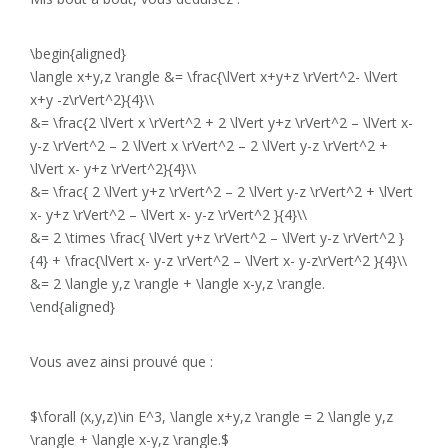
\begin{aligned}
\langle x+y,z \rangle &= \frac{\lVert x+y+z \rVert^2- \lVert
x+y -z\rVert^2}{4}\\
&= \frac{2 \lVert x \rVert^2 + 2 \lVert y+z \rVert^2 – \lVert x-
y-z \rVert^2 – 2 \lVert x \rVert^2 – 2 \lVert y-z \rVert^2 +
\lVert x- y+z \rVert^2}{4}\\
&= \frac{ 2 \lVert y+z \rVert^2 – 2 \lVert y-z \rVert^2 + \lVert
x- y+z \rVert^2 – \lVert x- y-z \rVert^2 }{4}\\
&= 2 \times \frac{ \lVert y+z \rVert^2 – \lVert y-z \rVert^2 }
{4} + \frac{\lVert x- y-z \rVert^2 – \lVert x- y-z\rVert^2 }{4}\\
&= 2 \langle y,z \rangle + \langle x-y,z \rangle.
\end{aligned}
Vous avez ainsi prouvé que :
$\forall (x,y,z)\in E^3, \langle x+y,z \rangle = 2 \langle y,z
\rangle + \langle x-y,z \rangle.$