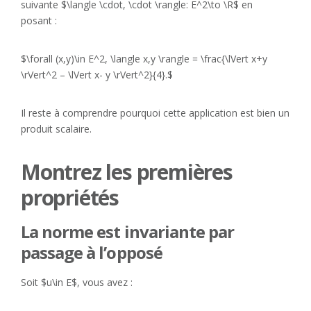
suivante $\langle \cdot, \cdot \rangle: E^2\to \R$ en
posant :
$\forall (x,y)\in E^2, \langle x,y \rangle = \frac{\lVert x+y
\rVert^2 – \lVert x- y \rVert^2}{4}.$
Il reste à comprendre pourquoi cette application est bien un
produit scalaire.
Montrez les premières
propriétés
La norme est invariante par
passage à l’opposé
Soit $u\in E$, vous avez :