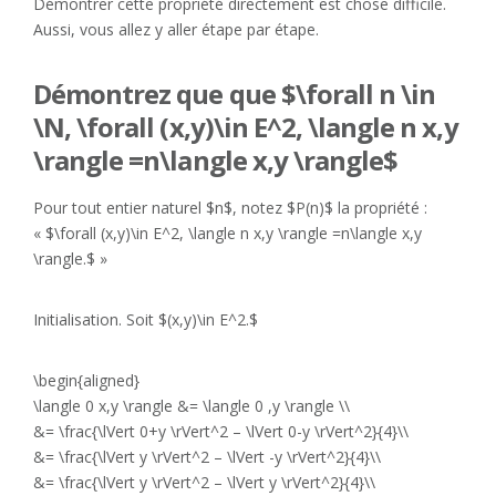
Démontrer cette propriété directement est chose difficile.
Aussi, vous allez y aller étape par étape.
Démontrez que que $\forall n \in
\N, \forall (x,y)\in E^2, \langle n x,y
\rangle =n\langle x,y \rangle$
Pour tout entier naturel $n$, notez $P(n)$ la propriété :
« $\forall (x,y)\in E^2, \langle n x,y \rangle =n\langle x,y
\rangle.$ »
Initialisation. Soit $(x,y)\in E^2.$
\begin{aligned}
\langle 0 x,y \rangle &= \langle 0 ,y \rangle \\
&= \frac{\lVert 0+y \rVert^2 – \lVert 0-y \rVert^2}{4}\\
&= \frac{\lVert y \rVert^2 – \lVert -y \rVert^2}{4}\\
&= \frac{\lVert y \rVert^2 – \lVert y \rVert^2}{4}\\