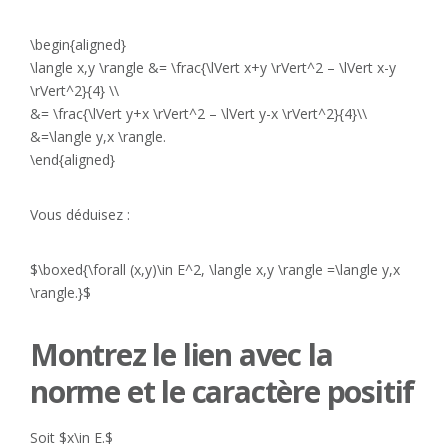
\begin{aligned}
\langle x,y \rangle &= \frac{\lVert x+y \rVert^2 – \lVert x-y
\rVert^2}{4} \\
&= \frac{\lVert y+x \rVert^2 – \lVert y-x \rVert^2}{4}\\
&=\langle y,x \rangle.
\end{aligned}
Vous déduisez :
$\boxed{\forall (x,y)\in E^2, \langle x,y \rangle =\langle y,x
\rangle.}$
Montrez le lien avec la
norme et le caractère positif
Soit $x\in E.$