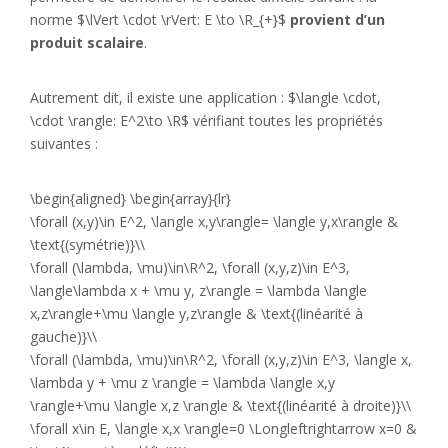
norme $\lVert \cdot \rVert: E \to \R_{+}$
provient d’un
produit scalaire
.
Autrement dit, il existe une application : $\langle \cdot,
\cdot \rangle: E^2\to \R$ vérifiant toutes les propriétés
suivantes :
\begin{aligned} \begin{array}{lr}
\forall (x,y)\in E^2, \langle x,y\rangle= \langle y,x\rangle &
\text{(symétrie)}\\
\forall (\lambda, \mu)\in\R^2, \forall (x,y,z)\in E^3,
\langle\lambda x + \mu y, z\rangle = \lambda \langle
x,z\rangle+\mu \langle y,z\rangle & \text{(linéarité à
gauche)}\\
\forall (\lambda, \mu)\in\R^2, \forall (x,y,z)\in E^3, \langle x,
\lambda y + \mu z \rangle = \lambda \langle x,y
\rangle+\mu \langle x,z \rangle & \text{(linéarité à droite)}\\
\forall x\in E, \langle x,x \rangle=0 \Longleftrightarrow x=0 &