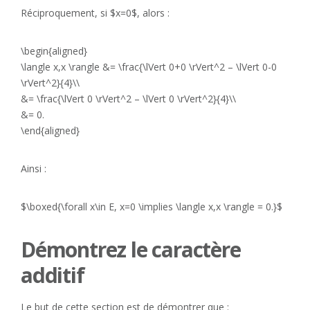
Réciproquement, si $x=0$, alors :
\begin{aligned}
\langle x,x \rangle &= \frac{\lVert 0+0 \rVert^2 – \lVert 0-0
\rVert^2}{4}\\
&= \frac{\lVert 0 \rVert^2 – \lVert 0 \rVert^2}{4}\\
&= 0.
\end{aligned}
Ainsi :
$\boxed{\forall x\in E, x=0 \implies \langle x,x \rangle = 0.}$
Démontrez le caractère
additif
Le but de cette section est de démontrer que :