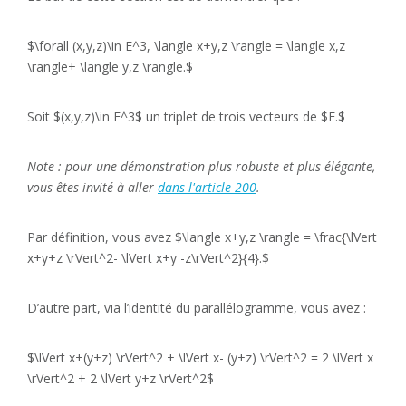
$\forall (x,y,z)\in E^3, \langle x+y,z \rangle = \langle x,z
\rangle+ \langle y,z \rangle.$
Soit $(x,y,z)\in E^3$ un triplet de trois vecteurs de $E.$
Note : pour une démonstration plus robuste et plus élégante,
vous êtes invité à aller
dans l'article 200
.
Par définition, vous avez $\langle x+y,z \rangle = \frac{\lVert
x+y+z \rVert^2- \lVert x+y -z\rVert^2}{4}.$
D’autre part, via l’identité du parallélogramme, vous avez :
$\lVert x+(y+z) \rVert^2 + \lVert x- (y+z) \rVert^2 = 2 \lVert x
\rVert^2 + 2 \lVert y+z \rVert^2$