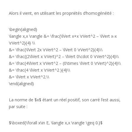
Alors il vient, en utilisant les propriétés d’homogénéité :
\begin{aligned}
\langle x,x \rangle &= \frac{\lVert x+x \rVert^2 – \lVert x-x
\rVert^2}{4} \\
&= \frac{\lVert 2x \rVert^2 – \lVert 0 \rVert^2}{4}\\
&= \frac{(2\lVert x \rVert)^2 – \lVert 0\cdot 0 \rVert^2}{4}\\
&= \frac{4\lVert x \rVert^2 – (0\times \lVert 0 \rVert)^2}{4}\\
&= \frac{4 \lVert x \rVert^2 }{4}\\
&= \lVert x \rVert^2.\\
\end{aligned}
La norme de $x$ étant un réel positif, son carré l’est aussi,
par suite :
$\boxed{\forall x\in E, \langle x,x \rangle \geq 0.}$