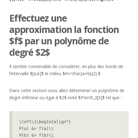
Effectuez une
approximation la fonction
$f$ par un polynôme de
degré $2$
Il semble convenable de considérer, en plus des bords de
l’intervalle $[a,b]$ le milieu $m=\frac{a+b}{2}.$
Dans cette section vous allez déterminer un polynôme de
degré inférieur ou égal à $2$ noté $P\in\R_2[X]$ tel que :
\left\{\begin{align*}

P(a) &= f(a)\\

P(b) &= f(b)\\
