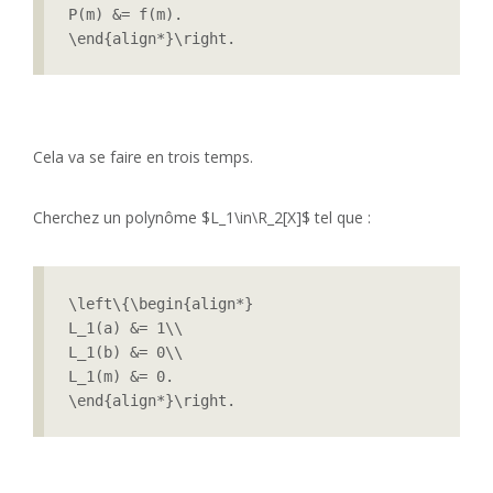
P(m) &= f(m).

\end{align*}\right.
Cela va se faire en trois temps.
Cherchez un polynôme $L_1\in\R_2[X]$ tel que :
\left\{\begin{align*}

L_1(a) &= 1\\

L_1(b) &= 0\\

L_1(m) &= 0.

\end{align*}\right.