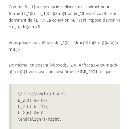
Comme $L_1$ a deux racines distinctes, il admet pour
forme $L_1(X) = c_1(X-b)(X-m)$ où $c_1$ est le coefficient
dominant de $L_1.$ La condition $L_1(a)$ impose d’avoir $1
= c_1(a-b)(a-m).$
Vous posez donc $\boxed{L_1(X) = \frac{(X-b)(X-m)}{(a-b)(a-
m)}.}$
De même, en posant $\boxed{L_2(X) = \frac{(X-a)(X-m)}{(b-
a)(b-m)}}$ vous avez un polynôme de $\R_2[X]$ tel que :
\left\{\begin{align*}

L_2(a) &= 0\\

L_2(b) &= 1\\

L_2(m) &= 0.

\end{align*}\right.