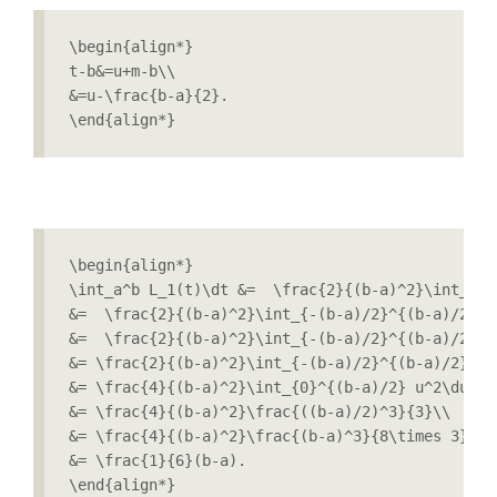
\begin{align*}

t-b&=u+m-b\\

&=u-\frac{b-a}{2}.

\end{align*}
\begin{align*}

\int_a^b L_1(t)\dt &=  \frac{2}{(b-a)^2}\int_a^b
&=  \frac{2}{(b-a)^2}\int_{-(b-a)/2}^{(b-a)/2} \
&=  \frac{2}{(b-a)^2}\int_{-(b-a)/2}^{(b-a)/2} u
&= \frac{2}{(b-a)^2}\int_{-(b-a)/2}^{(b-a)/2} u^2
&= \frac{4}{(b-a)^2}\int_{0}^{(b-a)/2} u^2\du \\

&= \frac{4}{(b-a)^2}\frac{((b-a)/2)^3}{3}\\

&= \frac{4}{(b-a)^2}\frac{(b-a)^3}{8\times 3}\\

&= \frac{1}{6}(b-a).

\end{align*}