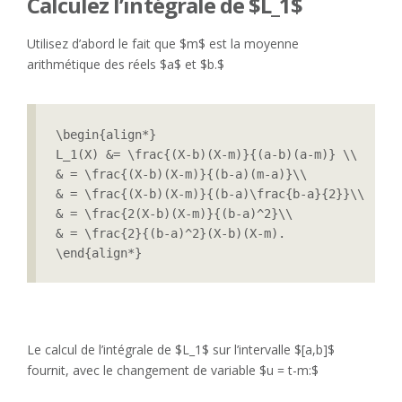
Calculez l’intégrale de $L_1$
Utilisez d’abord le fait que $m$ est la moyenne
arithmétique des réels $a$ et $b.$
\begin{align*}

L_1(X) &= \frac{(X-b)(X-m)}{(a-b)(a-m)} \\

& = \frac{(X-b)(X-m)}{(b-a)(m-a)}\\

& = \frac{(X-b)(X-m)}{(b-a)\frac{b-a}{2}}\\

& = \frac{2(X-b)(X-m)}{(b-a)^2}\\

& = \frac{2}{(b-a)^2}(X-b)(X-m).

\end{align*}
Le calcul de l’intégrale de $L_1$ sur l’intervalle $[a,b]$
fournit, avec le changement de variable $u = t-m:$