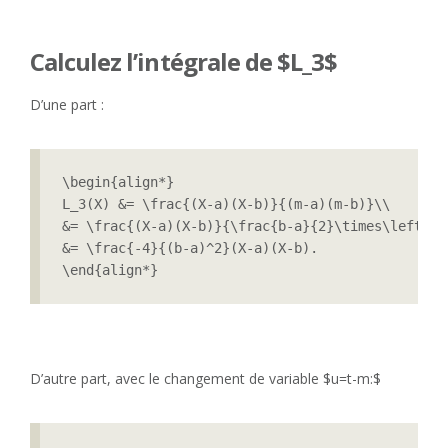
Calculez l’intégrale de $L_3$
D’une part :
\begin{align*}

L_3(X) &= \frac{(X-a)(X-b)}{(m-a)(m-b)}\\

&= \frac{(X-a)(X-b)}{\frac{b-a}{2}\times\left(-\
&= \frac{-4}{(b-a)^2}(X-a)(X-b).

\end{align*}
D’autre part, avec le changement de variable $u=t-m:$