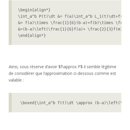
\begin{align*}

\int_a^b P(t)\dt &= f(a)\int_a^b L_1(t)\dt+f(b)\
&= f(a)\times \frac{1}{6}(b-a)+f(b)\times \frac{
&=(b-a)\left(\frac{1}{6}f(a)+ \frac{2}{3}f(m)+\f
\end{align*}
Ainsi, sous réserve d’avoir $f\approx P$ il semble légitime
de considérer que l’approximation ci-dessous comme est
valable :
 \boxed{\int_a^b f(t)\dt \approx (b-a)\left(\fra