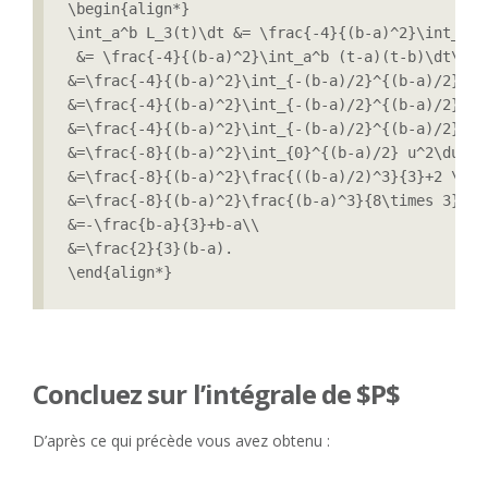
\begin{align*}

\int_a^b L_3(t)\dt &= \frac{-4}{(b-a)^2}\int_a^b
 &= \frac{-4}{(b-a)^2}\int_a^b (t-a)(t-b)\dt\\

&=\frac{-4}{(b-a)^2}\int_{-(b-a)/2}^{(b-a)/2} \l
&=\frac{-4}{(b-a)^2}\int_{-(b-a)/2}^{(b-a)/2} \l
&=\frac{-4}{(b-a)^2}\int_{-(b-a)/2}^{(b-a)/2} u^
&=\frac{-8}{(b-a)^2}\int_{0}^{(b-a)/2} u^2\du+2 
&=\frac{-8}{(b-a)^2}\frac{((b-a)/2)^3}{3}+2 \tim
&=\frac{-8}{(b-a)^2}\frac{(b-a)^3}{8\times 3}+2 
&=-\frac{b-a}{3}+b-a\\

&=\frac{2}{3}(b-a).

\end{align*}
Concluez sur l’intégrale de $P$
D’après ce qui précède vous avez obtenu :