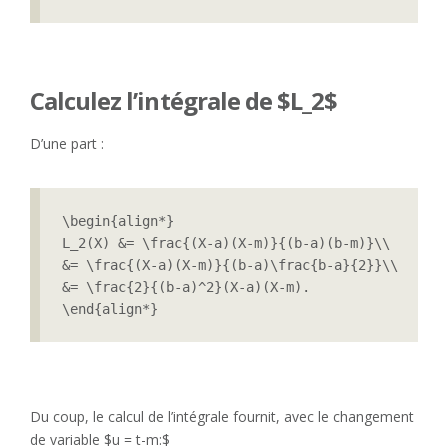
Calculez l’intégrale de $L_2$
D’une part :
\begin{align*}

L_2(X) &= \frac{(X-a)(X-m)}{(b-a)(b-m)}\\

&= \frac{(X-a)(X-m)}{(b-a)\frac{b-a}{2}}\\

&= \frac{2}{(b-a)^2}(X-a)(X-m).

\end{align*}
Du coup, le calcul de l’intégrale fournit, avec le changement
de variable $u = t-m:$