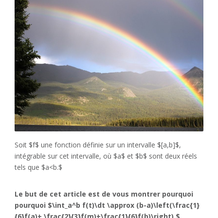
Soit $f$ une fonction définie sur un intervalle $[a,b]$,
intégrable sur cet intervalle, où $a$ et $b$ sont deux réels
tels que $a<b.$
Le but de cet article est de vous montrer pourquoi
pourquoi $\int_a^b f(t)\dt \approx (b-a)\left(\frac{1}
{6}f(a)+ \frac{2}{3}f(m)+\frac{1}{6}f(b)\right).$