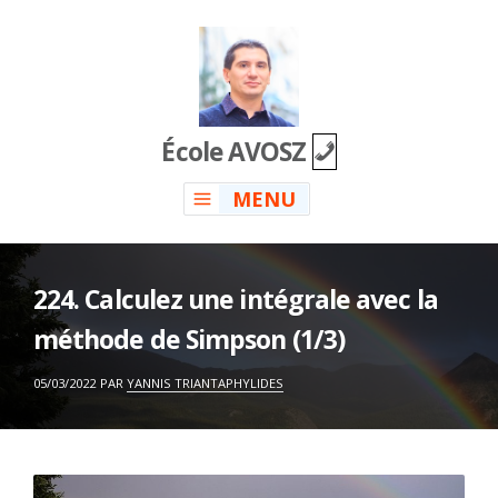
Skip
to
content
École AVOSZ
MENU
224. Calculez une intégrale avec la
méthode de Simpson (1/3)
ON
05/03/2022
PAR
YANNIS TRIANTAPHYLIDES