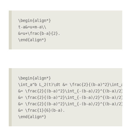
\begin{align*}

t-a&=u+m-a\\

&=u+\frac{b-a}{2}.

\end{align*}
\begin{align*}

\int_a^b L_2(t)\dt &= \frac{2}{(b-a)^2}\int_a^b 
&= \frac{2}{(b-a)^2}\int_{-(b-a)/2}^{(b-a)/2} \l
&= \frac{2}{(b-a)^2}\int_{-(b-a)/2}^{(b-a)/2} u^
&= \frac{2}{(b-a)^2}\int_{-(b-a)/2}^{(b-a)/2} u^2
&= \frac{1}{6}(b-a).

\end{align*}