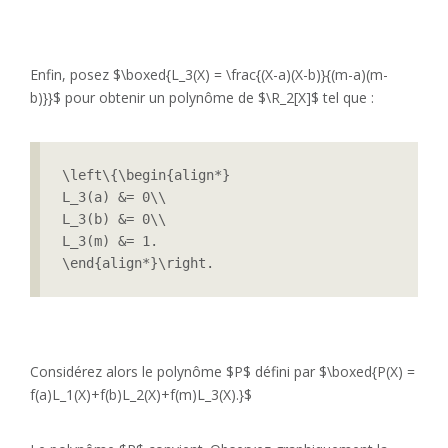
Enfin, posez $\boxed{L_3(X) = \frac{(X-a)(X-b)}{(m-a)(m-
b)}}$ pour obtenir un polynôme de $\R_2[X]$ tel que :
\left\{\begin{align*}

L_3(a) &= 0\\

L_3(b) &= 0\\

L_3(m) &= 1.

\end{align*}\right.
Considérez alors le polynôme $P$ défini par $\boxed{P(X) =
f(a)L_1(X)+f(b)L_2(X)+f(m)L_3(X).}$