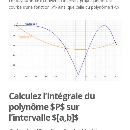
Le polynôme $P$ convient. Observez graphiquement la
courbe d’une fonction $f$ ainsi que celle du polynôme $P.$
Calculez l’intégrale du
polynôme $P$ sur
l’intervalle $[a,b]$