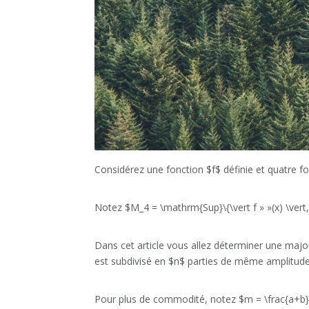
Considérez une fonction $f$ définie et quatre foi
Notez $M_4 = \mathrm{Sup}\{\vert f » »(x) \vert, x
Dans cet article vous allez déterminer une major
est subdivisé en $n$ parties de même amplitude
Pour plus de commodité, notez $m = \frac{a+b}