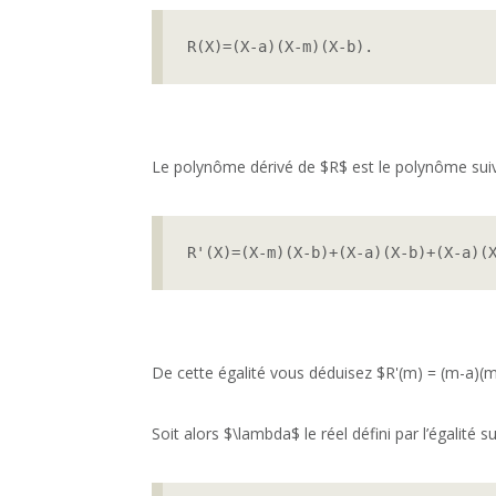
R(X)=(X-a)(X-m)(X-b).
Le polynôme dérivé de $R$ est le polynôme suiv
R'(X)=(X-m)(X-b)+(X-a)(X-b)+(X-a)(
De cette égalité vous déduisez $R'(m) = (m-a)(m
Soit alors $\lambda$ le réel défini par l’égalité su