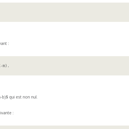
ant :
X-m).
-b)$ qui est non nul.
ivante :