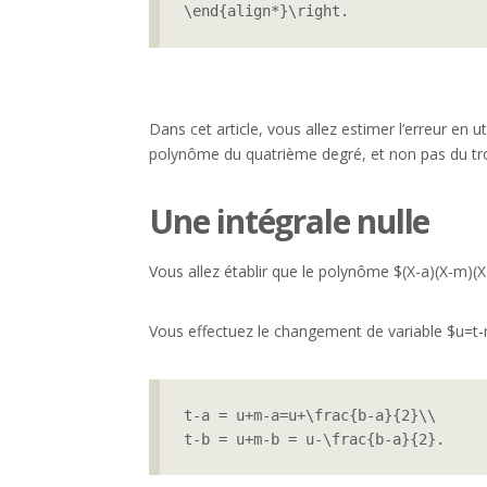
\end{align*}\right.
Dans cet article, vous allez estimer l’erreur en u
polynôme du quatrième degré, et non pas du tro
Une intégrale nulle
Vous allez établir que le polynôme $(X-a)(X-m)(X-b
Vous effectuez le changement de variable $u=t-m
t-a = u+m-a=u+\frac{b-a}{2}\\

t-b = u+m-b = u-\frac{b-a}{2}.