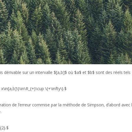
s dérivable sur un intervalle $[a,b]$ où $a$ et $b$ sont des réels tel
\in[a,b]\}\in\R_{+}\cup \{+\infty\}.$
ation de l’erreur commise par la méthode de Simpson, d’abord avec l’int
.
{2}.$