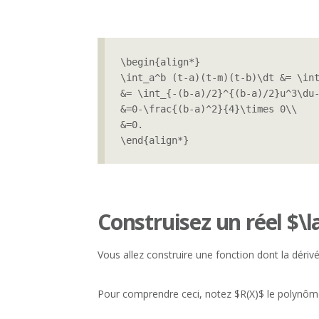
\begin{align*}

\int_a^b (t-a)(t-m)(t-b)\dt &= \int
&= \int_{-(b-a)/2}^{(b-a)/2}u^3\du-
&=0-\frac{(b-a)^2}{4}\times 0\\

&=0.

\end{align*}
Construisez un réel $\
Vous allez construire une fonction dont la dériv
Pour comprendre ceci, notez $R(X)$ le polynôme 