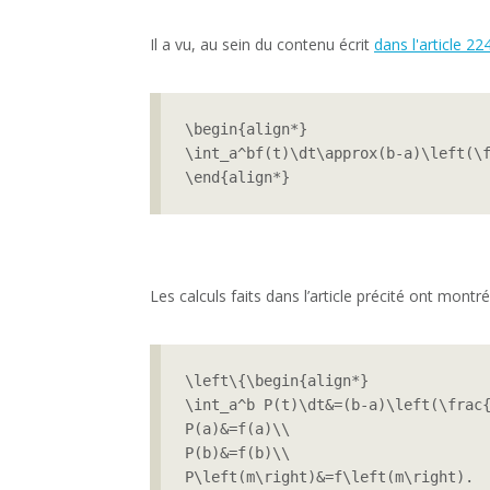
Il a vu, au sein du contenu écrit
dans l'article 22
\begin{align*}

\int_a^bf(t)\dt\approx(b-a)\left(\f
\end{align*}
Les calculs faits dans l’article précité ont montr
\left\{\begin{align*}

\int_a^b P(t)\dt&=(b-a)\left(\frac{
P(a)&=f(a)\\

P(b)&=f(b)\\

P\left(m\right)&=f\left(m\right).
