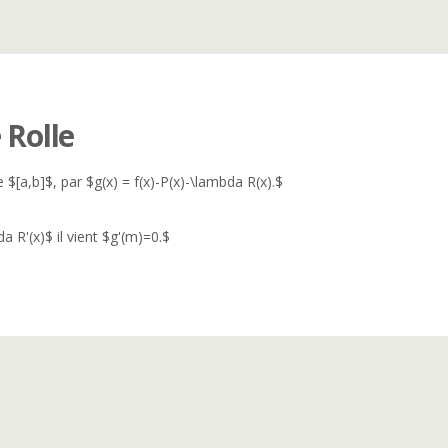
 Rolle
e $[a,b]$, par $g(x) = f(x)-P(x)-\lambda R(x).$
da R'(x)$ il vient $g'(m)=0.$