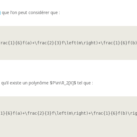
4
que l’on peut considérer que :
rac{1}{6}f(a)+\frac{2}{3}f\left(m\right)+\frac{1}{6}f(b)
é qu’il existe un polynôme $P\in\R_2[X]$ tel que :
1}{6}f(a)+\frac{2}{3}f\left(m\right)+\frac{1}{6}f(b)\rig