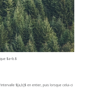
s que $a<b.$
ervalle $[a,b]$ en entier, puis lorsque celui-ci