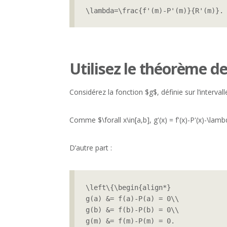
\lambda=\frac{f'(m)-P'(m)}{R'(m)}.
Utilisez le théorème de
Considérez la fonction $g$, définie sur l’intervall
Comme $\forall x\in[a,b], g'(x) = f'(x)-P'(x)-\lamb
D’autre part :
\left\{\begin{align*}

g(a) &= f(a)-P(a) = 0\\

g(b) &= f(b)-P(b) = 0\\

g(m) &= f(m)-P(m) = 0.
