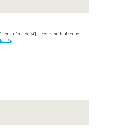
ée quatrième de $f$, il convient d’utiliser un
cle 225
.