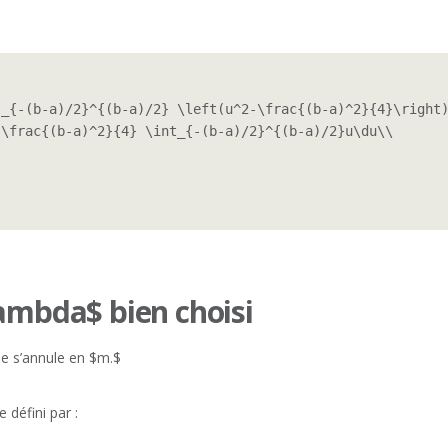
_{-(b-a)/2}^{(b-a)/2} \left(u^2-\frac{(b-a)^2}{4}\right)
\frac{(b-a)^2}{4} \int_{-(b-a)/2}^{(b-a)/2}u\du\\

lambda$ bien choisi
ée s’annule en $m.$
défini par :