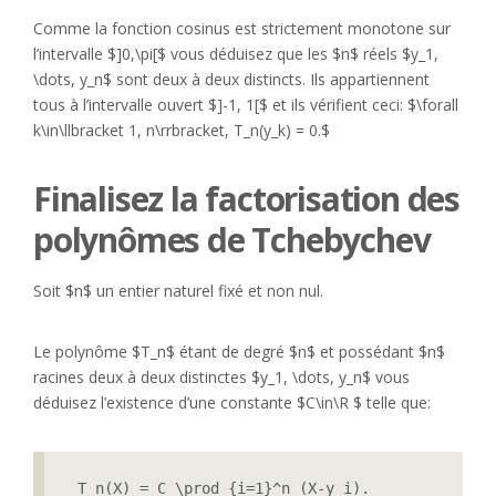
Comme la fonction cosinus est strictement monotone sur
l’intervalle $]0,\pi[$ vous déduisez que les $n$ réels $y_1,
\dots, y_n$ sont deux à deux distincts. Ils appartiennent
tous à l’intervalle ouvert $]-1, 1[$ et ils vérifient ceci: $\forall
k\in\llbracket 1, n\rrbracket, T_n(y_k) = 0.$
Finalisez la factorisation des
polynômes de Tchebychev
Soit $n$ un entier naturel fixé et non nul.
Le polynôme $T_n$ étant de degré $n$ et possédant $n$
racines deux à deux distinctes $y_1, \dots, y_n$ vous
déduisez l’existence d’une constante $C\in\R $ telle que:
 T_n(X) = C \prod_{i=1}^n (X-y_i).