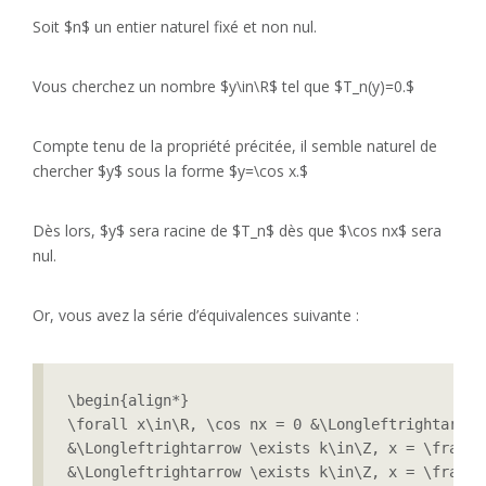
Soit $n$ un entier naturel fixé et non nul.
Vous cherchez un nombre $y\in\R$ tel que $T_n(y)=0.$
Compte tenu de la propriété précitée, il semble naturel de
chercher $y$ sous la forme $y=\cos x.$
Dès lors, $y$ sera racine de $T_n$ dès que $\cos nx$ sera
nul.
Or, vous avez la série d’équivalences suivante :
\begin{align*}

\forall x\in\R, \cos nx = 0 &\Longleftrightarrow
&\Longleftrightarrow \exists k\in\Z, x = \frac{\
&\Longleftrightarrow \exists k\in\Z, x = \frac{(