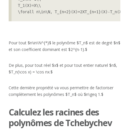
T_1(X)=X\\

\forall n\in\N, T_{n+2}(X)=2XT_{n+1}(X)-T_n(X).
Pour tout $n\in\N^{*}$ le polynôme $T_n$ est de degré $n$
et son coefficient dominant est $2^{n-1}.$
De plus, pour tout réel $x$ et pour tout entier naturel $n$,
$T_n(\cos x) = \cos nx.$
Cette dernière propriété va vous permettre de factoriser
complètement les polynômes $T_n$ où $n\geq 1.$
Calculez les racines des
polynômes de Tchebychev