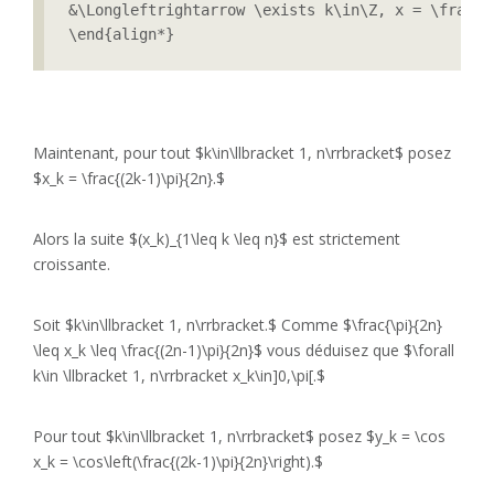
&\Longleftrightarrow \exists k\in\Z, x = \frac{(
\end{align*}
Maintenant, pour tout $k\in\llbracket 1, n\rrbracket$ posez
$x_k = \frac{(2k-1)\pi}{2n}.$
Alors la suite $(x_k)_{1\leq k \leq n}$ est strictement
croissante.
Soit $k\in\llbracket 1, n\rrbracket.$ Comme $\frac{\pi}{2n}
\leq x_k \leq \frac{(2n-1)\pi}{2n}$ vous déduisez que $\forall
k\in \llbracket 1, n\rrbracket x_k\in]0,\pi[.$
Pour tout $k\in\llbracket 1, n\rrbracket$ posez $y_k = \cos
x_k = \cos\left(\frac{(2k-1)\pi}{2n}\right).$