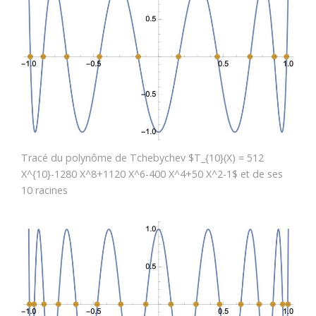
Tracé du polynôme de Tchebychev $T_{10}(X) = 512
X^{10}-1280 X^8+1120 X^6-400 X^4+50 X^2-1$ et de ses
10 racines