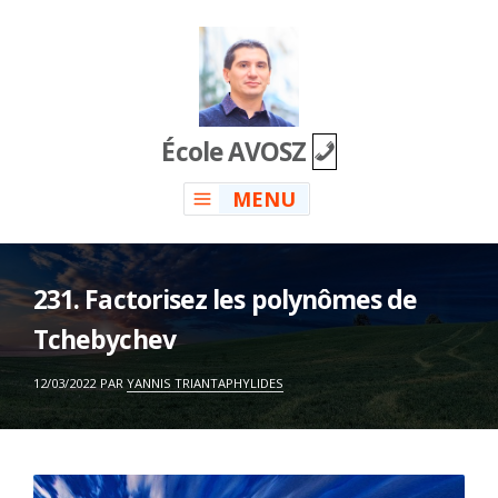
Skip
to
content
École AVOSZ
MENU
231. Factorisez les polynômes de
Tchebychev
ON
12/03/2022
PAR
YANNIS TRIANTAPHYLIDES