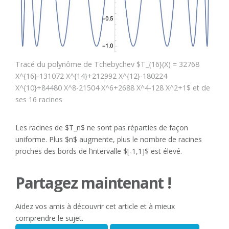
Tracé du polynôme de Tchebychev $T_{16}(X) = 32768
X^{16}-131072 X^{14}+212992 X^{12}-180224
X^{10}+84480 X^8-21504 X^6+2688 X^4-128 X^2+1$ et de
ses 16 racines
Les racines de $T_n$ ne sont pas réparties de façon
uniforme. Plus $n$ augmente, plus le nombre de racines
proches des bords de l’intervalle $[-1,1]$ est élevé.
Partagez maintenant !
Aidez vos amis à découvrir cet article et à mieux
comprendre le sujet.