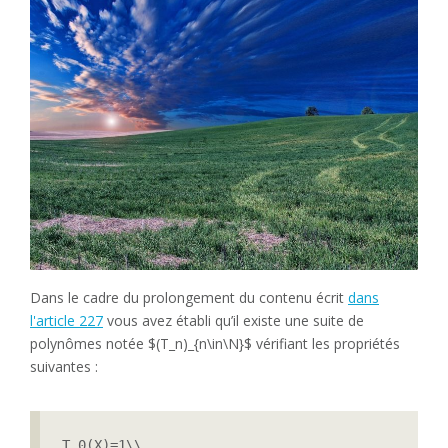
Dans le cadre du prolongement du contenu écrit
dans
l'article 227
vous avez établi qu’il existe une suite de
polynômes notée $(T_n)_{n\in\N}$ vérifiant les propriétés
suivantes :
T_0(X)=1\\
