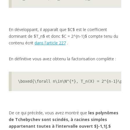
En développant, il apparaît que $C$ est le coefficient
dominant de $T_n$ et donc $C = 2^{n-1}$ compte tenu du
contenu écrit
dans l'article 227
.
En définitive vous avez obtenu la factorisation complète :
\boxed{\forall n\in\N^{*}, T_n(X) = 2^{n-1}\prod
De ce qui précède, vous avez montré que
les polynômes
de Tchebychev sont scindés, à racines simples
appartenant toutes à l’intervalle ouvert $]-1,1[.$