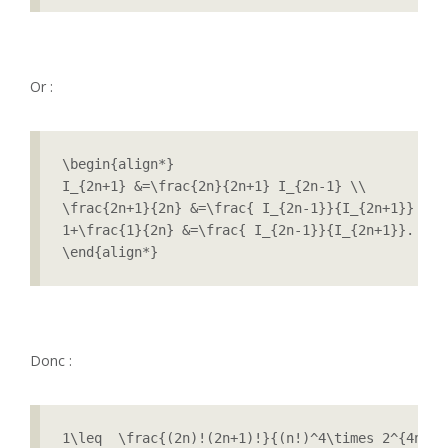
Or :
\begin{align*}

I_{2n+1} &=\frac{2n}{2n+1} I_{2n-1} \\

\frac{2n+1}{2n} &=\frac{ I_{2n-1}}{I_{2n+1}} \\

1+\frac{1}{2n} &=\frac{ I_{2n-1}}{I_{2n+1}}.

Donc :
1\leq  \frac{(2n)!(2n+1)!}{(n!)^4\times 2^{4n+1}