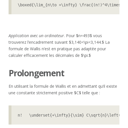
\boxed{\lim_{n\to +\infty} \frac{(n!)^4\times 2^
Application avec un ordinateur
. Pour $n=493$ vous
trouverez l’encadrement suivant $3,140<\pi<3,144.$ La
formule de Wallis n’est en pratique pas adaptée pour
calculer efficacement les décimales de $\pi.$
Prolongement
En utilisant la formule de Wallis et en admettant qu’il existe
une constante strictement positive $C$ telle que :
n!   \underset{+\infty}{\sim} C\sqrt{n}\left(\fr