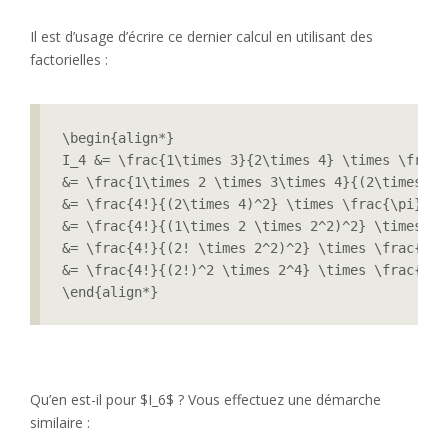
Il est d’usage d’écrire ce dernier calcul en utilisant des
factorielles :
\begin{align*}

I_4 &= \frac{1\times 3}{2\times 4} \times \frac{\
&= \frac{1\times 2 \times 3\times 4}{(2\times 4)
&= \frac{4!}{(2\times 4)^2} \times \frac{\pi}{2}\
&= \frac{4!}{(1\times 2 \times 2^2)^2} \times \f
&= \frac{4!}{(2! \times 2^2)^2} \times \frac{\pi}
&= \frac{4!}{(2!)^2 \times 2^4} \times \frac{\pi}
\end{align*}
Qu’en est-il pour $I_6$ ? Vous effectuez une démarche
similaire :