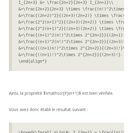
I_{2n+3} &= \frac{2n+2}{2n+3} I_{2n+1}\\

&=\frac{2n+2}{2n+3} \times \frac{(n!)^2\times 2^
&=\frac{(2n+2)^2}{(2n+3)(2n+2)} \times \frac{(n!
&=\frac{2^2(n+1)^2}{(2n+3)(2n+2)} \times \frac{(
&=\frac{2^2(n+1)^2}{(2n+3)(2n+2)} \times \frac{(
&=\frac{(n+1)^2(n!)^2\times 2^{2n+2}}{(2n+1)!(2n+
&=\frac{(n+1)^2(n!)^2\times 2^{2n+2}}{(2n+3)!}\\

&=\frac{((n+1)n!)^2\times 2^{2n+2}}{(2n+3)!}\\

&=\frac{((n+1)!)^2\times 2^{2n+2}}{(2n+3)!}.

\end{align*}
Ainsi, la propriété $\mathscr{P}(n+1)$ est bien vérifiée.
Vous avez donc établi le résultat suivant :
\boxed{\forall n\in\N, I_{2n+1} = \frac{(n!)^2\t