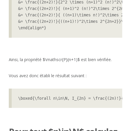
&= \frac{(2n+2)!}{2^2 \times (n+1)^2 (n!)^2\time
&= \frac{(2n+2)!}{ (n+1)^2 (n!)^2\times 2^{2n+2}
&= \frac{(2n+2)!}{ ((n+1)\times n!)^2\times 2^{2
&= \frac{(2n+2)!}{((n+1)!)^2\times 2^{2n+2}}\tim
\end{align*}
Ainsi, la propriété $\mathscr{P}(n+1)$ est bien vérifiée.
Vous avez donc établi le résultat suivant :
\boxed{\forall n\in\N, I_{2n} = \frac{(2n)!}{(n!