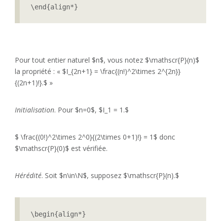
\end{align*}
Pour tout entier naturel $n$, vous notez $\mathscr{P}(n)$
la propriété : « $I_{2n+1} = \frac{(n!)^2\times 2^{2n}}
{(2n+1)!}.$ »
Initialisation
. Pour $n=0$, $I_1 = 1.$
$ \frac{(0!)^2\times 2^0}{(2\times 0+1)!} = 1$ donc
$\mathscr{P}(0)$ est vérifiée.
Hérédité
. Soit $n\in\N$, supposez $\mathscr{P}(n).$
\begin{align*}
