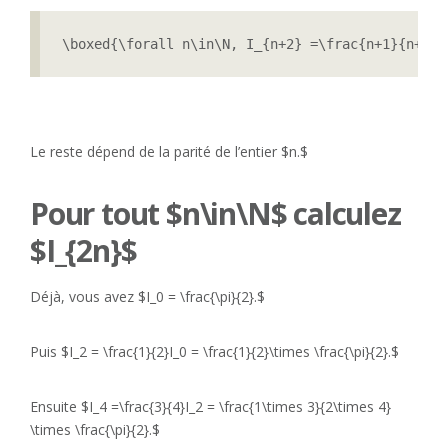
\boxed{\forall n\in\N, I_{n+2} =\frac{n+1}{n+2} 
Le reste dépend de la parité de l’entier $n.$
Pour tout $n\in\N$ calculez
$I_{2n}$
Déjà, vous avez $I_0 = \frac{\pi}{2}.$
Puis $I_2 = \frac{1}{2}I_0 = \frac{1}{2}\times \frac{\pi}{2}.$
Ensuite $I_4 =\frac{3}{4}I_2 = \frac{1\times 3}{2\times 4}
\times \frac{\pi}{2}.$