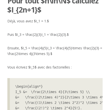
Pour tout $n\in\N$ calculez
$I_{2n+1}$
Déjà, vous avez $I_1 = 1.$
Puis $I_3 = \frac{2}{3}I_1 = \frac{2}{3}.$
Ensuite, $I_5 = \frac{4}{5}I_3 = \frac{4}{5}\times \frac{2}{3} =
\frac{2\times 4}{3\times 5}.$
Vous écrivez $I_5$ avec des factorielles :
\begin{align*}

I_5 &=  \frac{2\times 4}{3\times 5} \\

&=   \frac{(2\times 4)^2}{2\times 3 \times 4\time
&=   \frac{(1\times 2 \times 2^2)^2 \times 2^2}{5
&=   \frac{(2!)^2 \times 2^4}{5!}.
