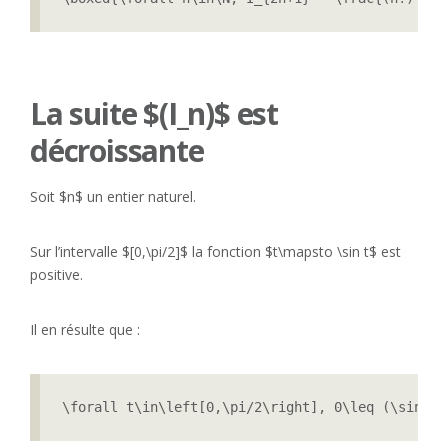
La suite $(I_n)$ est
décroissante
Soit $n$ un entier naturel.
Sur l’intervalle $[0,\pi/2]$ la fonction $t\mapsto \sin t$ est
positive.
Il en résulte que :
\forall t\in\left[0,\pi/2\right], 0\leq (\sin t)