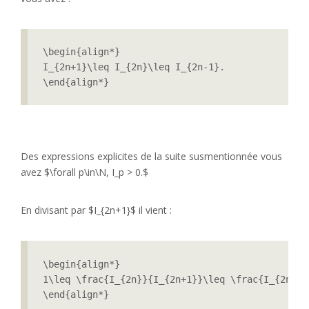
\begin{align*}

I_{2n+1}\leq I_{2n}\leq I_{2n-1}.

\end{align*}
Des expressions explicites de la suite susmentionnée vous
avez $\forall p\in\N, I_p > 0.$
En divisant par $I_{2n+1}$ il vient :
\begin{align*}

1\leq \frac{I_{2n}}{I_{2n+1}}\leq \frac{I_{2n-1}}