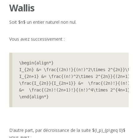
Wallis
Soit $n$ un entier naturel non nul.
Vous avez successivement :
\begin{align*}

I_{2n} &= \frac{(2n)!}{(n!)^2\times 2^{2n}}\time
I_{2n+1} &= \frac{(n!)^2\times 2^{2n}}{(2n+1)!}\\
\frac{I_{2n}}{I_{2n+1}} &=  \frac{(2n)!}{(n!)^2\
&=  \frac{(2n)!(2n+1)!}{(n!)^4\times 2^{4n+1}} \t
D’autre part, par décroissance de la suite $(I_p)_{p\geq 0}$
vous avez :