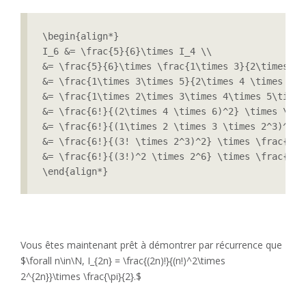
\begin{align*}

I_6 &= \frac{5}{6}\times I_4 \\

&= \frac{5}{6}\times \frac{1\times 3}{2\times 4}
&= \frac{1\times 3\times 5}{2\times 4 \times 6} 
&= \frac{1\times 2\times 3\times 4\times 5\times
&= \frac{6!}{(2\times 4 \times 6)^2} \times \frac
&= \frac{6!}{(1\times 2 \times 3 \times 2^3)^2} 
&= \frac{6!}{(3! \times 2^3)^2} \times \frac{\pi}
&= \frac{6!}{(3!)^2 \times 2^6} \times \frac{\pi}
\end{align*}
Vous êtes maintenant prêt à démontrer par récurrence que
$\forall n\in\N, I_{2n} = \frac{(2n)!}{(n!)^2\times
2^{2n}}\times \frac{\pi}{2}.$