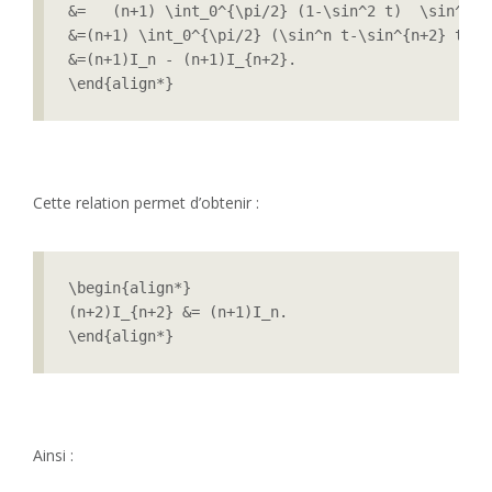
&=   (n+1) \int_0^{\pi/2} (1-\sin^2 t)  \sin^{n} 
&=(n+1) \int_0^{\pi/2} (\sin^n t-\sin^{n+2} t)  \
&=(n+1)I_n - (n+1)I_{n+2}.

\end{align*}
Cette relation permet d’obtenir :
\begin{align*}

(n+2)I_{n+2} &= (n+1)I_n.

\end{align*}
Ainsi :