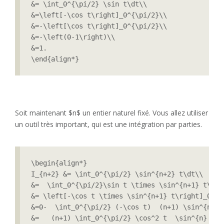
&= \int_0^{\pi/2} \sin t\dt\\

&=\left[-\cos t\right]_0^{\pi/2}\\

&=-\left[\cos t\right]_0^{\pi/2}\\

&=-\left(0-1\right)\\

&=1.

\end{align*}
Soit maintenant $n$ un entier naturel fixé. Vous allez utiliser
un outil très important, qui est une intégration par parties.
\begin{align*}

I_{n+2} &= \int_0^{\pi/2} \sin^{n+2} t\dt\\

&=  \int_0^{\pi/2}\sin t \times \sin^{n+1} t\dt\\
&= \left[-\cos t \times \sin^{n+1} t\right]_0^{\
&=0-  \int_0^{\pi/2} (-\cos t)  (n+1) \sin^{n} t 
&=   (n+1) \int_0^{\pi/2} \cos^2 t  \sin^{n} t \d