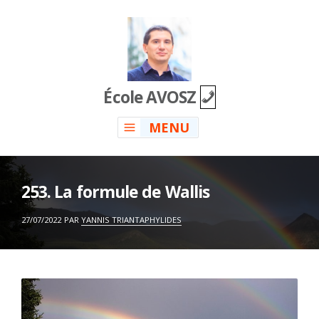
Skip
to
content
École AVOSZ
MENU
253. La formule de Wallis
ON
27/07/2022
PAR
YANNIS TRIANTAPHYLIDES