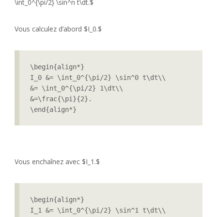
\int_0^{\pi/2} \sin^n t\dt.$
Vous calculez d’abord $I_0.$
\begin{align*}

I_0 &= \int_0^{\pi/2} \sin^0 t\dt\\

&= \int_0^{\pi/2} 1\dt\\

&=\frac{\pi}{2}.

\end{align*}
Vous enchaînez avec $I_1.$
\begin{align*}

I_1 &= \int_0^{\pi/2} \sin^1 t\dt\\
