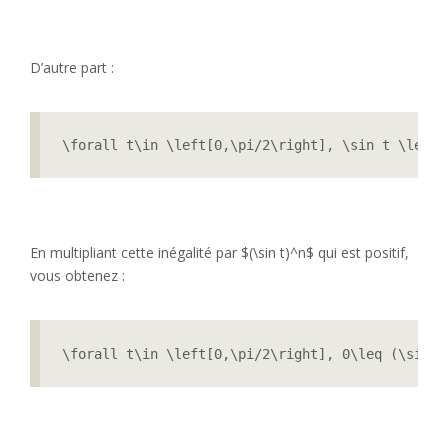
D’autre part :
\forall t\in \left[0,\pi/2\right], \sin t \leq 1
En multipliant cette inégalité par $(\sin t)^n$ qui est positif,
vous obtenez :
\forall t\in \left[0,\pi/2\right], 0\leq (\sin t