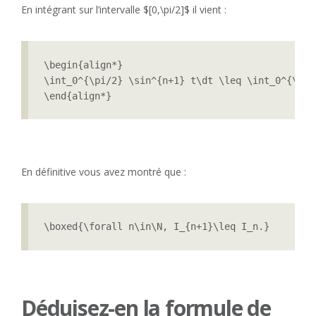
En intégrant sur l’intervalle $[0,\pi/2]$ il vient :
\begin{align*}

\int_0^{\pi/2} \sin^{n+1} t\dt \leq \int_0^{\pi/
\end{align*}
En définitive vous avez montré que :
\boxed{\forall n\in\N, I_{n+1}\leq I_n.}
Déduisez-en la formule de