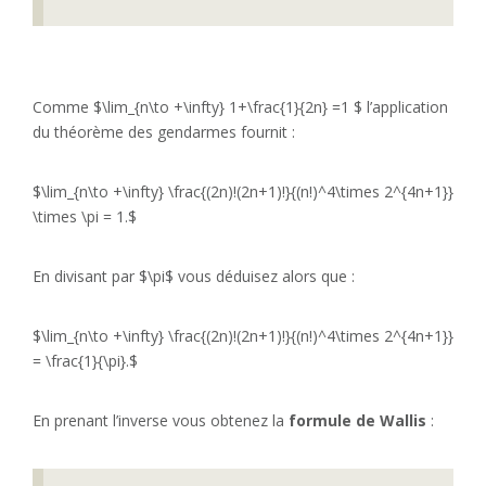
Comme $\lim_{n\to +\infty} 1+\frac{1}{2n} =1 $ l’application
du théorème des gendarmes fournit :
$\lim_{n\to +\infty} \frac{(2n)!(2n+1)!}{(n!)^4\times 2^{4n+1}}
\times \pi = 1.$
En divisant par $\pi$ vous déduisez alors que :
$\lim_{n\to +\infty} \frac{(2n)!(2n+1)!}{(n!)^4\times 2^{4n+1}}
= \frac{1}{\pi}.$
En prenant l’inverse vous obtenez la
formule de Wallis
: