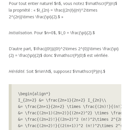
Pour tout entier naturel $n$, vous notez $\mathscr{P}(n)$
la propriété : « $I_{2n} = \frac{(2n)!}{(n!)^2\times
2^{2n}}\times \frac{\pi}{2}.$ »
Initialisation
. Pour $n=0$, $I_0 = \frac{\pi}{2}.$
D’autre part, $\frac{(0!)}{(0!)^2\times 2^{0}}\times \frac{\pi}
{2} = \frac{\pi}{2}$ donc $\mathscr{P}(0)$ est vérifiée.
Hérédité
. Soit $n\in\N$, supposez $\mathscr{P}(n).$
\begin{align*}

I_{2n+2} &= \frac{2n+1}{2n+2} I_{2n}\\

&= \frac{2n+1}{2n+2} \times \frac{(2n)!}{(n!)^2\
&= \frac{(2n+1)(2n+2)}{(2n+2)^2} \times \frac{(2
&= \frac{(2n+2)!}{(2n+2)^2 (n!)^2\times 2^{2n}}\
&= \frac{(2n+2)!}{(2(n+1))^2 (n!)^2\times 2^{2n}