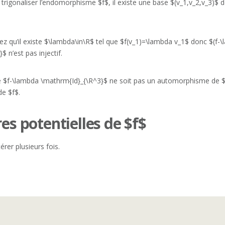
trigonaliser l’endomorphisme $f$, il existe une base $(v_1,v_2,v_3)$ d
z qu’il existe $\lambda\in\R$ tel que $f(v_1)=\lambda v_1$ donc $(f-\
n’est pas injectif.
que $f-\lambda \mathrm{Id}_{\R^3}$ ne soit pas un automorphisme de $
de $f$.
res potentielles de $f$
érer plusieurs fois.