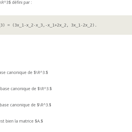
R^3$ défini par :
_3) = (3x_1-x_2-x_3,-x_1+2x_2, 3x_1-2x_2).
base canonique de $\R^3.$
a base canonique de $\R^3.$
a base canonique de $\R^3.$
st bien la matrice $A.$