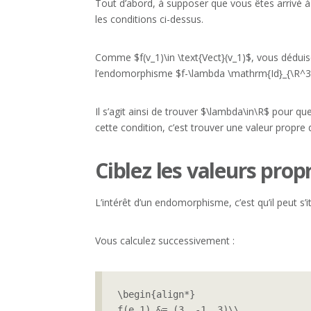
Tout d’abord, à supposer que vous êtes arrivé à 
les conditions ci-dessus.
Comme $f(v_1)\in \text{Vect}(v_1)$, vous déduise
l’endomorphisme $f-\lambda \mathrm{Id}_{\R^3}$ 
Il s’agit ainsi de trouver $\lambda\in\R$ pour 
cette condition, c’est trouver une valeur propre 
Ciblez les valeurs prop
L’intérêt d’un endomorphisme, c’est qu’il peut s’it
Vous calculez successivement :
\begin{align*}

f(e_1) &= (3, -1, 3)\\
