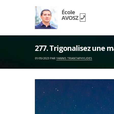
Skip
to
École
content
AVOSZ
277. Trigonalisez une 
ON
01/05/2023
PAR
YANNIS TRIANTAPHYLIDES