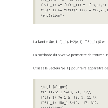
f^2(e_1) &= f(f(e_1)) =  f(3,-1,3) 
f^3(e_1) &= f(f(f(e_1))) = f(7,-5,1
\end{align*}
La famille $(e_1, f(e_1), f^2(e_1), f^3(e_1) )$ e
La méthode du pivot va permettre de trouver une 
Utilisez le vecteur $e_1$ pour faire apparaître 
\begin{align*}

f(e_1)-3e_1 &=(0, -1, 3)\\

f^2(e_1)-7e_1 &= (0,-5, 11)\\

f^3(e_1)-15e_1 &=(0, -17, 31).
