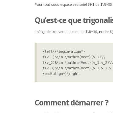
Pour tout sous-espace vectoriel $H$ de $\R^3$ 
Qu’est-ce que trigonal
Il s’agit de trouver une base de $\R^3$, notée $(v
\left\{\begin{align*}

f(v_1)&\in \mathrm{Vect}(v_1)\\

f(v_2)&\in \mathrm{Vect}(v_1,v_2)\\
f(v_3)&\in \mathrm{Vect}(v_1,v_2,v_
\end{align*}\right.
Comment démarrer ?