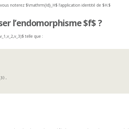
vous noterez $\mathrm{Id}_H$ l’application identité de $H.$
iser l’endomorphisme $f$ ?
_1,v_2,v_3)$ telle que :


3).
