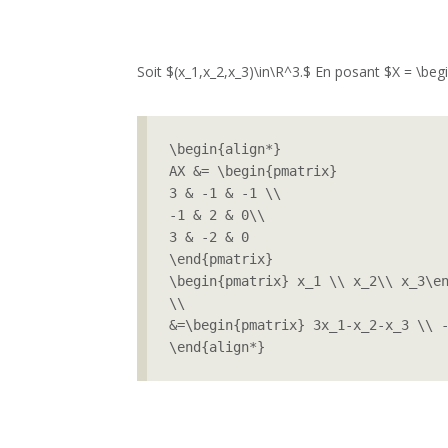
Soit $(x_1,x_2,x_3)\in\R^3.$ En posant $X = \begin
\begin{align*}

AX &= \begin{pmatrix}

3 & -1 & -1 \\

-1 & 2 & 0\\

3 & -2 & 0

\end{pmatrix}

\begin{pmatrix} x_1 \\ x_2\\ x_3\en
\\

&=\begin{pmatrix} 3x_1-x_2-x_3 \\ -
\end{align*}