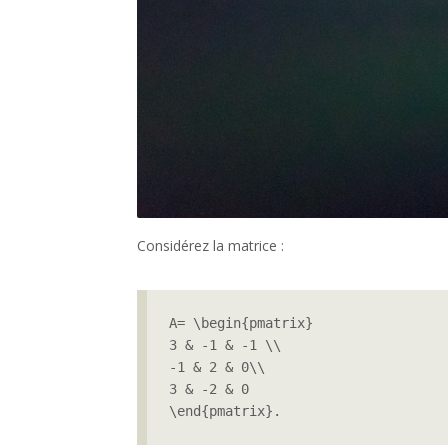
Considérez la matrice :
A= \begin{pmatrix}

3 & -1 & -1 \\

-1 & 2 & 0\\

3 & -2 & 0

\end{pmatrix}.