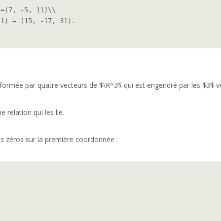
=(7, -5, 11)\\

1) = (15, -17, 31).

st formée par quatre vecteurs de $\R^3$ qui est engendré par les $3$ v
relation qui les lie.
des zéros sur la première coordonnée :