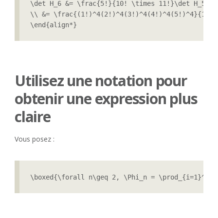
\det H_6 &= \frac{5!}{10! \times 11!}\det H_5

\\ &= \frac{(1!)^4(2!)^4(3!)^4(4!)^4(5!)^4}{1!\t
\end{align*}
Utilisez une notation pour
obtenir une expression plus
claire
Vous posez :
\boxed{\forall n\geq 2, \Phi_n = \prod_{i=1}^{n-