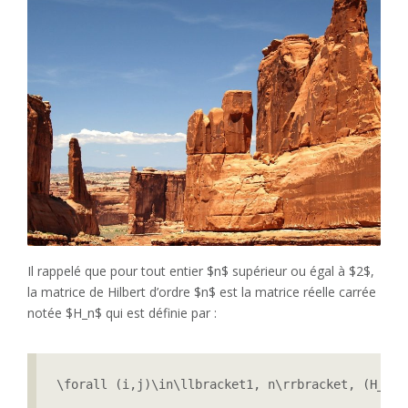
Il rappelé que pour tout entier $n$ supérieur ou égal à $2$,
la matrice de Hilbert d’ordre $n$ est la matrice réelle carrée
notée $H_n$ qui est définie par :
\forall (i,j)\in\llbracket1, n\rrbracket, (H_n)_