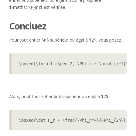
entier $n$ supérieur ou égal à $2$, la propriété
$\mathscr{P}(n)$ est vérifiée.
Concluez
Pour tout entier $n$ supérieur ou égal à $2$, vous posez :
\boxed{\forall n\geq 2, \Phi_n = \prod_{i=1}^{n-
Alors, pout tout entier $n$ supérieur ou égal à $2$ :
\boxed{\det H_n = \frac{\Phi_n^4}{\Phi_{2n}}.}