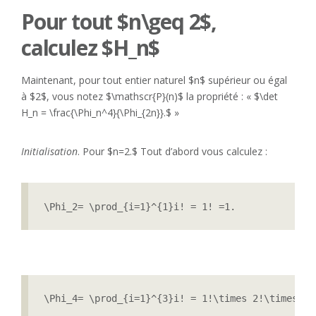
Pour tout $n\geq 2$,
calculez $H_n$
Maintenant, pour tout entier naturel $n$ supérieur ou égal
à $2$, vous notez $\mathscr{P}(n)$ la propriété : « $\det
H_n = \frac{\Phi_n^4}{\Phi_{2n}}.$ »
Initialisation
. Pour $n=2.$ Tout d’abord vous calculez :
\Phi_2= \prod_{i=1}^{1}i! = 1! =1.
\Phi_4= \prod_{i=1}^{3}i! = 1!\times 2!\times 3!