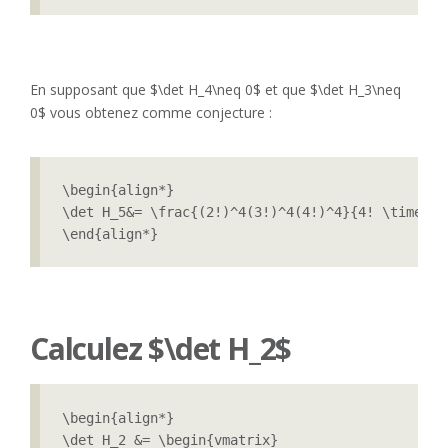
En supposant que $\det H_4\neq 0$ et que $\det H_3\neq
0$ vous obtenez comme conjecture :
\begin{align*}

\det H_5&= \frac{(2!)^4(3!)^4(4!)^4}{4! \times 5
\end{align*}
Calculez $\det H_2$
\begin{align*}

\det H_2 &= \begin{vmatrix}
