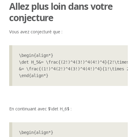
Allez plus loin dans votre
conjecture
Vous avez conjecturé que :
\begin{align*}

\det H_5&= \frac{(2!)^4(3!)^4(4!)^4}{2!\times 3!
&= \frac{(1!)^4(2!)^4(3!)^4(4!)^4}{1!\times 2!\t
\end{align*}
En continuant avec $\det H_6$ :
\begin{align*}
