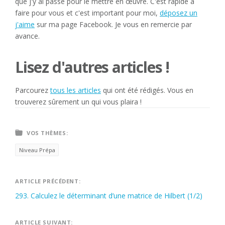
que j'y ai passé pour le mettre en œuvre. C'est rapide à
faire pour vous et c'est important pour moi,
déposez un
j'aime
sur ma page Facebook. Je vous en remercie par
avance.
Lisez d'autres articles !
Parcourez
tous les articles
qui ont été rédigés. Vous en
trouverez sûrement un qui vous plaira !
VOS THÈMES:
Niveau Prépa
Navigation
ARTICLE PRÉCÉDENT:
293. Calculez le déterminant d’une matrice de Hilbert (1/2)
de
l’article
ARTICLE SUIVANT: