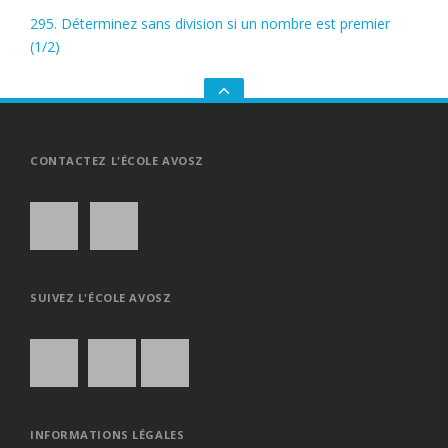
295. Déterminez sans division si un nombre est premier
(1/2)
GO
TO
THE
TOP
CONTACTEZ L'ÉCOLE AVOSZ
SUIVEZ L'ÉCOLE AVOSZ
INFORMATIONS LÉGALES