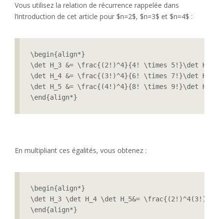
Vous utilisez la relation de récurrence rappelée dans
l’introduction de cet article pour $n=2$, $n=3$ et $n=4$ :
\begin{align*}

\det H_3 &= \frac{(2!)^4}{4! \times 5!}\det H_2 \
\det H_4 &= \frac{(3!)^4}{6! \times 7!}\det H_3 \
\det H_5 &= \frac{(4!)^4}{8! \times 9!}\det H_4 \
\end{align*}
En multipliant ces égalités, vous obtenez :
\begin{align*}

\det H_3 \det H_4 \det H_5&= \frac{(2!)^4(3!)^4(
\end{align*}