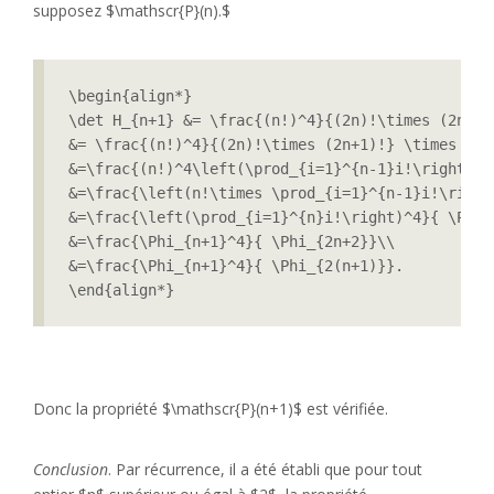
supposez $\mathscr{P}(n).$
\begin{align*}

\det H_{n+1} &= \frac{(n!)^4}{(2n)!\times (2n+1)
&= \frac{(n!)^4}{(2n)!\times (2n+1)!} \times \fr
&=\frac{(n!)^4\left(\prod_{i=1}^{n-1}i!\right)^4
&=\frac{\left(n!\times \prod_{i=1}^{n-1}i!\right
&=\frac{\left(\prod_{i=1}^{n}i!\right)^4}{ \Phi_{
&=\frac{\Phi_{n+1}^4}{ \Phi_{2n+2}}\\

&=\frac{\Phi_{n+1}^4}{ \Phi_{2(n+1)}}.

\end{align*}
Donc la propriété $\mathscr{P}(n+1)$ est vérifiée.
Conclusion
. Par récurrence, il a été établi que pour tout