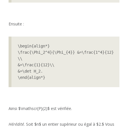
Ensuite :
\begin{align*}

\frac{\Phi_2^4}{\Phi_{4}} &=\frac{1^4}{12}

\\

&=\frac{1}{12}\\

&=\det H_2.

Ainsi $\mathscr{P}(2)$ est vérifiée.
Hérédité
. Soit $n$ un entier supérieur ou égal à $2.$ Vous