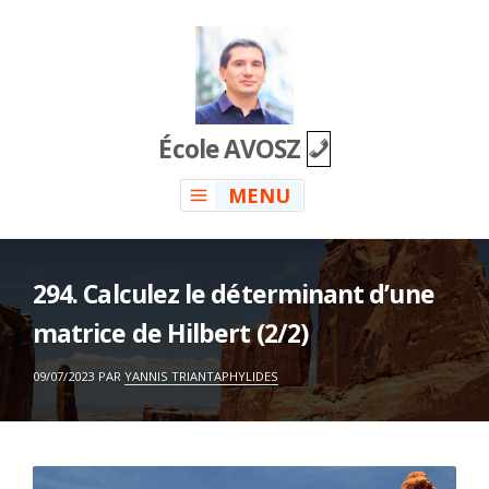
Skip
to
content
École AVOSZ
MENU
294. Calculez le déterminant d’une
matrice de Hilbert (2/2)
ON
09/07/2023
PAR
YANNIS TRIANTAPHYLIDES