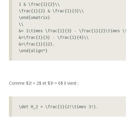
1 & \frac{1}{2}\\

\frac{1}{2} & \frac{1}{3}\\

\end{vmatrix}

\\

&= 1\times \frac{1}{3} - \frac{1}{2}\times \frac{
&=\frac{1}{3} - \frac{1}{4}\\

&=\frac{1}{12}.

\end{align*}
Comme $2! = 2$ et $3! = 6$ il vient :
\det H_2 = \frac{1}{2!\times 3!}.