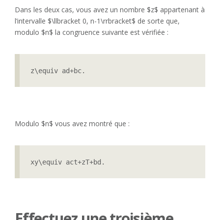
Dans les deux cas, vous avez un nombre $z$ appartenant à
l’intervalle $\llbracket 0, n-1\rrbracket$ de sorte que,
modulo $n$ la congruence suivante est vérifiée :
z\equiv ad+bc.
Modulo $n$ vous avez montré que :
xy\equiv act+zT+bd.
Effectuez une troisième