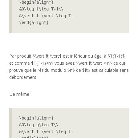
\begin{align*}

&0\leq f\leq T-1\\

&\vert t \vert \leq T.

Par produit $\vert ft \vert$ est inférieur ou égal à $T(T-1)$
et comme $T(T-1)<n$ vous avez $\vert ft \vert < n$ ce qui
prouve que le résidu modulo $n$ de $ft$ est calculable sans
débordement.
De même :
\begin{align*}

&0\leq g\leq T\\

&\vert t \vert \leq T.
