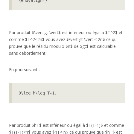
Par produit $\vert gt \vert$ est inférieur ou égal à $T^2$ et
comme $T^2<2n$ vous avez $\vert gt \vert < 2n$ ce qui
prouve que le résidu modulo $n$ de $gt$ est calculable
sans débordement.
En poursuivant :
0\leq h\leq T-1.
Par produit $hT$ est inférieur ou égal à $T(T-1)$ et comme
$T(T-1)<n$ vous avez $hT< n$ ce qui prouve que $hT$ est