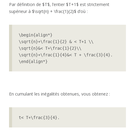
Par définition de $T$, l’entier $T+1$ est strictement
supérieur à $\sqrt{n} + \frac{1}{2}$ d’où :
\begin{align*}

\sqrt{n}+\frac{1}{2} & < T+1 \\

\sqrt{n}&< T+\frac{1}{2}\\

\sqrt{n}+\frac{1}{4}&< T + \frac{3}{4}.

\end{align*}
En cumulant les inégalités obtenues, vous obtenez :
t< T+\frac{3}{4}.