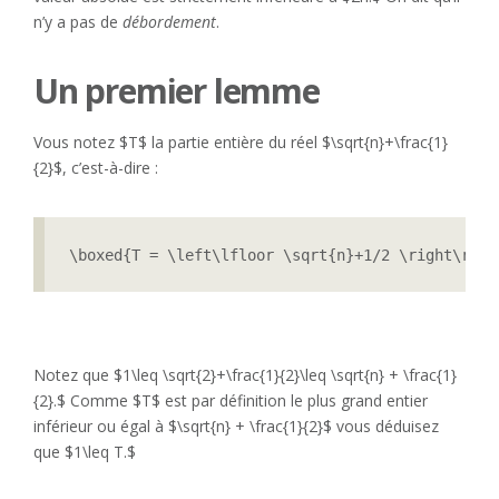
n’y a pas de
débordement
.
Un premier lemme
Vous notez $T$ la partie entière du réel $\sqrt{n}+\frac{1}
{2}$, c’est-à-dire :
\boxed{T = \left\lfloor \sqrt{n}+1/2 \right\rflo
Notez que $1\leq \sqrt{2}+\frac{1}{2}\leq \sqrt{n} + \frac{1}
{2}.$ Comme $T$ est par définition le plus grand entier
inférieur ou égal à $\sqrt{n} + \frac{1}{2}$ vous déduisez
que $1\leq T.$