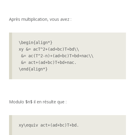
Après multiplication, vous avez :
\begin{align*}

xy &= acT^2+(ad+bc)T+bd\\

 &= ac(T^2-n)+(ad+bc)T+bd+nac\\

 &= act+(ad+bc)T+bd+nac.

\end{align*} 
Modulo $n$ il en résulte que :
xy\equiv act+(ad+bc)T+bd.