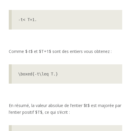
-t< T+1.
Comme $-t$ et $T+1$ sont des entiers vous obtenez :
\boxed{-t\leq T.}
En résumé, la valeur absolue de l’entier $t$ est majorée par
l’entier positif $T$, ce qui s’écrit :