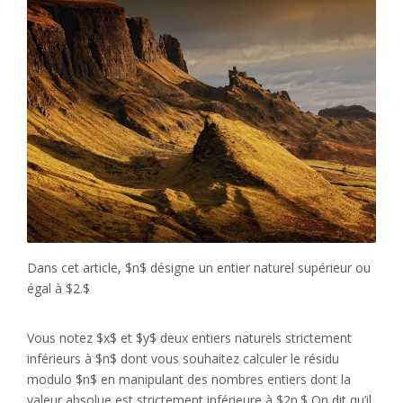
Dans cet article, $n$ désigne un entier naturel supérieur ou
égal à $2.$
Vous notez $x$ et $y$ deux entiers naturels strictement
inférieurs à $n$ dont vous souhaitez calculer le résidu
modulo $n$ en manipulant des nombres entiers dont la
valeur absolue est strictement inférieure à $2n.$ On dit qu’il