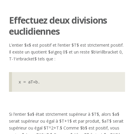
Effectuez deux divisions
euclidiennes
L’entier $x$ est positif et l’entier $T$ est strictement positif.
Il existe un quotient $a\geq 0$ et un reste $b\in\llbracket 0,
T-1\rrbracket$ tels que :
x = aT+b.
Si l’entier $a$ était strictement supérieur à $T$, alors $a$
serait supérieur ou égal à $T+1$ et par produit, $aT$ serait
supérieur ou égal $T^2+T.$ Comme $b$ est positif, vous