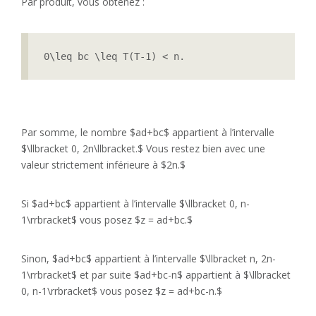
Par produit, vous obtenez :
0\leq bc \leq T(T-1) < n.
Par somme, le nombre $ad+bc$ appartient à l’intervalle
$\llbracket 0, 2n\llbracket.$ Vous restez bien avec une
valeur strictement inférieure à $2n.$
Si $ad+bc$ appartient à l’intervalle $\llbracket 0, n-
1\rrbracket$ vous posez $z = ad+bc.$
Sinon, $ad+bc$ appartient à l’intervalle $\llbracket n, 2n-
1\rrbracket$ et par suite $ad+bc-n$ appartient à $\llbracket
0, n-1\rrbracket$ vous posez $z = ad+bc-n.$