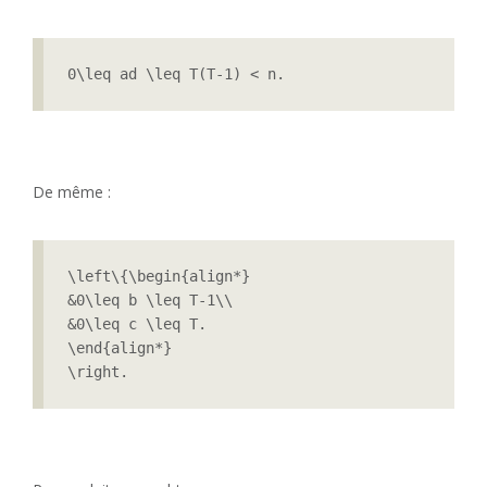
0\leq ad \leq T(T-1) < n.
De même :
\left\{\begin{align*}

&0\leq b \leq T-1\\

&0\leq c \leq T.

\end{align*}

\right.