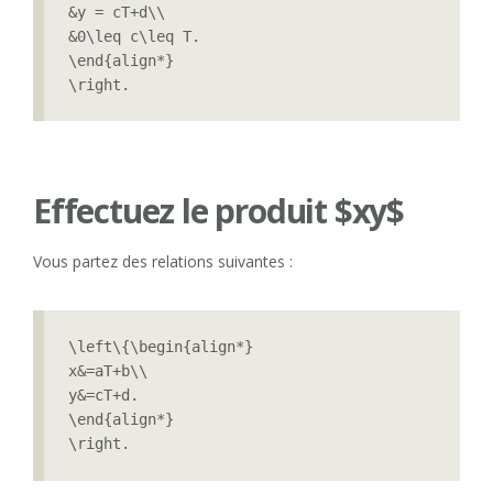
&y = cT+d\\

&0\leq c\leq T.

\end{align*}

\right.
Effectuez le produit $xy$
Vous partez des relations suivantes :
\left\{\begin{align*}

x&=aT+b\\

y&=cT+d.

\end{align*}

\right.