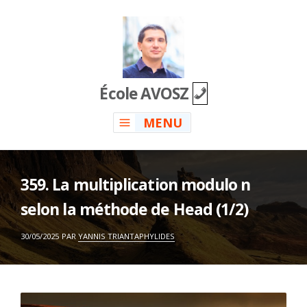
Skip
to
content
École AVOSZ
MENU
359. La multiplication modulo n
selon la méthode de Head (1/2)
ON
30/05/2025
PAR
YANNIS TRIANTAPHYLIDES