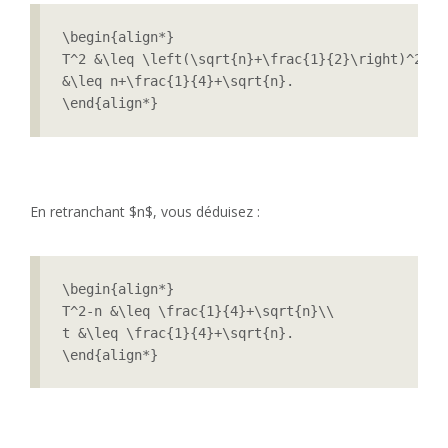
\begin{align*}

T^2 &\leq \left(\sqrt{n}+\frac{1}{2}\right)^2\\

&\leq n+\frac{1}{4}+\sqrt{n}.

\end{align*} 
En retranchant $n$, vous déduisez :
\begin{align*}

T^2-n &\leq \frac{1}{4}+\sqrt{n}\\

t &\leq \frac{1}{4}+\sqrt{n}.
