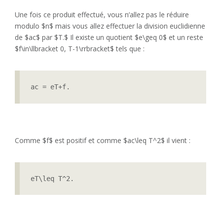
Une fois ce produit effectué, vous n’allez pas le réduire
modulo $n$ mais vous allez effectuer la division euclidienne
de $ac$ par $T.$ Il existe un quotient $e\geq 0$ et un reste
$f\in\llbracket 0, T-1\rrbracket$ tels que :
ac = eT+f.
Comme $f$ est positif et comme $ac\leq T^2$ il vient :
eT\leq T^2.