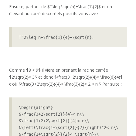
Ensuite, partant de $T\leq \sqrt{n}+\frac{1}{2}$ et en
élevant au carré deux réels positifs vous avez :
T^2\leq n+\frac{1}{4}+\sqrt{n}.
Comme $8 < 9$ il vient en prenant la racine carrée
$2\sqrt{2}< 3$ et donc $\frac{3+2\sqrt{2}}{4}< \frac{6}{4}$
d’où $\frac{3+2\sqrt{2}}{4}< \frac{3}{2}< 2 < n.$ Par suite :
\begin{align*}

&\frac{3+2\sqrt{2}}{4}< n\\

&\frac{1+2+2\sqrt{2}}{4}< n\\

&\left(\frac{1+\sqrt{2}}{2}\right)^2< n\\

&\frac{1+\sqrt{2}}{2}< \sqrt{n}\\
