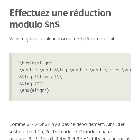
Effectuez une réduction
modulo $n$
Vous majorez la valeur absolue de $et$ comme suit :
\begin{align*}

\vert et\vert &\leq \vert e \vert \times \vert t 
&\leq T\times T\\

&\leq T^2.

\end{align*}
Comme $T^2<2n$ il n’y a pas de débordement. Ainsi, $et
\in\llbracket 1-2n, 2n-1\rrbracket.$ Parmi les quatre
nombres $et$, $et-n$, $et+n$ et $et+2n$ il y en a au moins