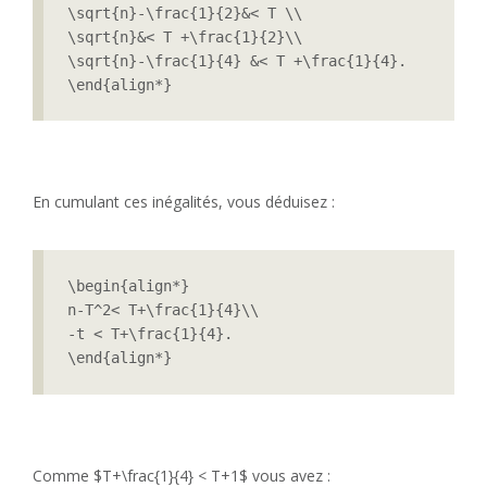
\sqrt{n}-\frac{1}{2}&< T \\

\sqrt{n}&< T +\frac{1}{2}\\

\sqrt{n}-\frac{1}{4} &< T +\frac{1}{4}.

\end{align*}
En cumulant ces inégalités, vous déduisez :
\begin{align*}

n-T^2< T+\frac{1}{4}\\

-t < T+\frac{1}{4}.

Comme $T+\frac{1}{4} < T+1$ vous avez :