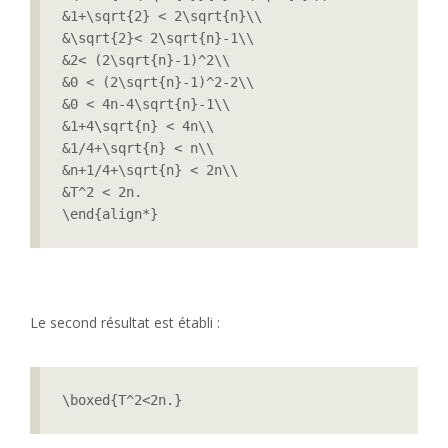
&1+\sqrt{2} < 2\sqrt{n}\\

&\sqrt{2}< 2\sqrt{n}-1\\

&2< (2\sqrt{n}-1)^2\\

&0 < (2\sqrt{n}-1)^2-2\\

&0 < 4n-4\sqrt{n}-1\\

&1+4\sqrt{n} < 4n\\

&1/4+\sqrt{n} < n\\

&n+1/4+\sqrt{n} < 2n\\

&T^2 < 2n.

\end{align*}
Le second résultat est établi :
\boxed{T^2<2n.}