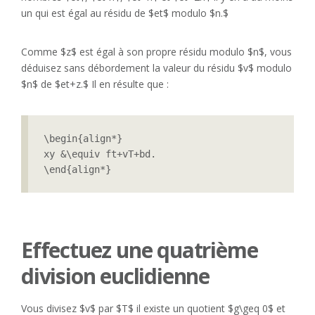
un qui est égal au résidu de $et$ modulo $n.$
Comme $z$ est égal à son propre résidu modulo $n$, vous
déduisez sans débordement la valeur du résidu $v$ modulo
$n$ de $et+z.$ Il en résulte que :
\begin{align*}

xy &\equiv ft+vT+bd.

\end{align*}
Effectuez une quatrième
division euclidienne
Vous divisez $v$ par $T$ il existe un quotient $g\geq 0$ et