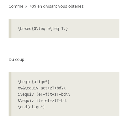
Comme $T>0$ en divisant vous obtenez :
\boxed{0\leq e\leq T.}
Du coup :
\begin{align*}

xy&\equiv act+zT+bd\\

&\equiv (eT+f)t+zT+bd\\

&\equiv ft+(et+z)T+bd.

\end{align*}