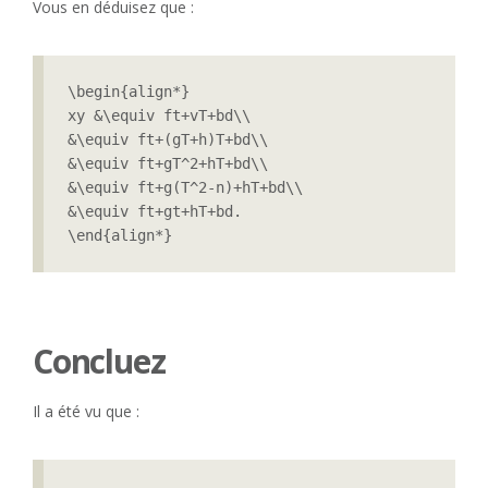
Vous en déduisez que :
\begin{align*}

xy &\equiv ft+vT+bd\\

&\equiv ft+(gT+h)T+bd\\

&\equiv ft+gT^2+hT+bd\\

&\equiv ft+g(T^2-n)+hT+bd\\

&\equiv ft+gt+hT+bd.

\end{align*}
Concluez
Il a été vu que :