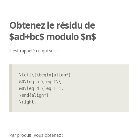
Obtenez le résidu de
$ad+bc$ modulo $n$
Il est rappelé ce qui suit :
\left\{\begin{align*}

&0\leq a \leq T\\

&0\leq d \leq T-1.

\end{align*}

\right.
Par produit, vous obtenez :