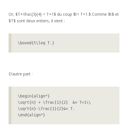
Or, $T+\frac{3}{4} < T+1$ du coup $t< T+1.$ Comme $t$ et
$T$ sont deux entiers, il vient :
\boxed{t\leq T.}
D’autre part :
\begin{align*}

\sqrt{n} + \frac{1}{2}  &< T+1\\

\sqrt{n}-\frac{1}{2}&< T.

\end{align*}