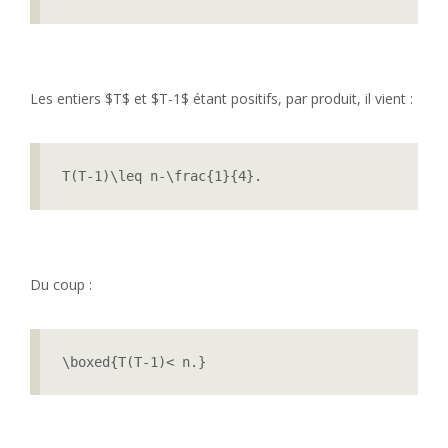
Les entiers $T$ et $T-1$ étant positifs, par produit, il vient :
T(T-1)\leq n-\frac{1}{4}.
Du coup :
\boxed{T(T-1)< n.}