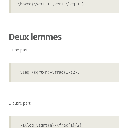
\boxed{\vert t \vert \leq T.}
Deux lemmes
D’une part :
T\leq \sqrt{n}+\frac{1}{2}.
D’autre part :
T-1\leq \sqrt{n}-\frac{1}{2}.