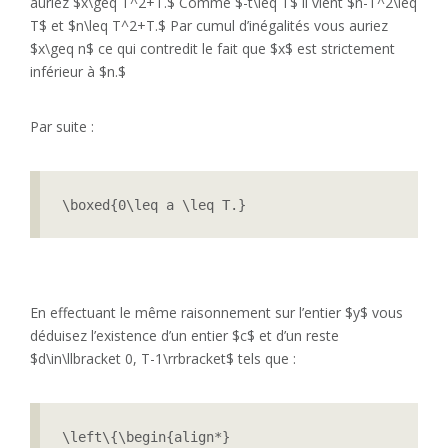
auriez $x\geq T^2+T.$ Comme $-t\leq T$ il vient $n-T^2\leq
T$ et $n\leq T^2+T.$ Par cumul d’inégalités vous auriez
$x\geq n$ ce qui contredit le fait que $x$ est strictement
inférieur à $n.$
Par suite :
\boxed{0\leq a \leq T.}
En effectuant le même raisonnement sur l’entier $y$ vous
déduisez l’existence d’un entier $c$ et d’un reste
$d\in\llbracket 0, T-1\rrbracket$ tels que :
\left\{\begin{align*}
