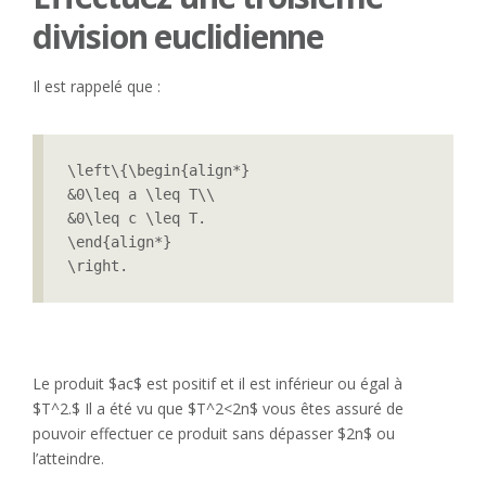
division euclidienne
Il est rappelé que :
\left\{\begin{align*}

&0\leq a \leq T\\

&0\leq c \leq T.

\end{align*}

\right.
Le produit $ac$ est positif et il est inférieur ou égal à
$T^2.$ Il a été vu que $T^2<2n$ vous êtes assuré de
pouvoir effectuer ce produit sans dépasser $2n$ ou
l’atteindre.