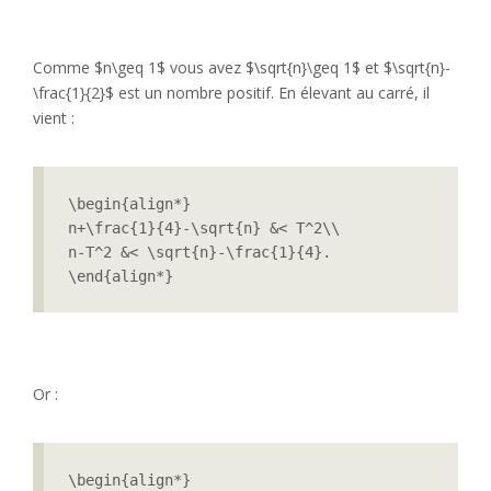
Comme $n\geq 1$ vous avez $\sqrt{n}\geq 1$ et $\sqrt{n}-
\frac{1}{2}$ est un nombre positif. En élevant au carré, il
vient :
\begin{align*}

n+\frac{1}{4}-\sqrt{n} &< T^2\\

n-T^2 &< \sqrt{n}-\frac{1}{4}.

\end{align*}
Or :
\begin{align*}
