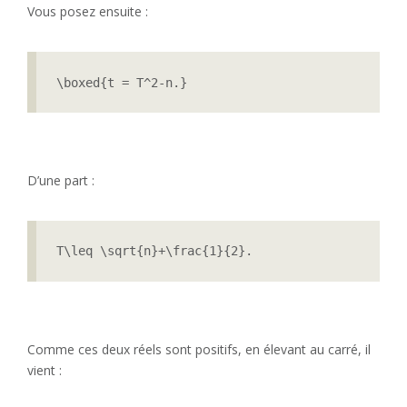
Vous posez ensuite :
\boxed{t = T^2-n.}
D’une part :
T\leq \sqrt{n}+\frac{1}{2}.
Comme ces deux réels sont positifs, en élevant au carré, il
vient :