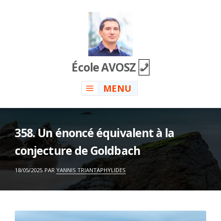
Skip
to
content
École AVOSZ
MENU
358. Un énoncé équivalent à la
conjecture de Goldbach
ON
18/05/2025
PAR
YANNIS TRIANTAPHYLIDES