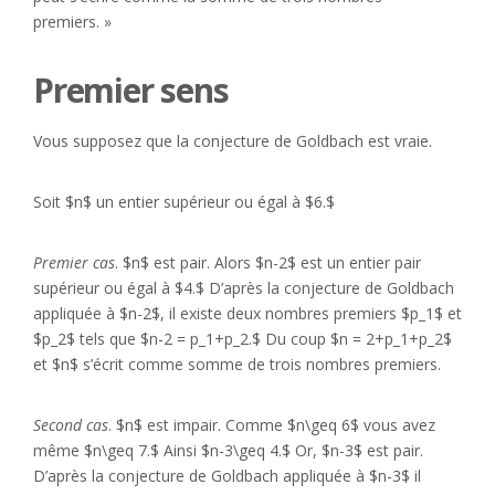
premiers. »
Premier sens
Vous supposez que la conjecture de Goldbach est vraie.
Soit $n$ un entier supérieur ou égal à $6.$
Premier cas
. $n$ est pair. Alors $n-2$ est un entier pair
supérieur ou égal à $4.$ D’après la conjecture de Goldbach
appliquée à $n-2$, il existe deux nombres premiers $p_1$ et
$p_2$ tels que $n-2 = p_1+p_2.$ Du coup $n = 2+p_1+p_2$
et $n$ s’écrit comme somme de trois nombres premiers.
Second cas
. $n$ est impair. Comme $n\geq 6$ vous avez
même $n\geq 7.$ Ainsi $n-3\geq 4.$ Or, $n-3$ est pair.
D’après la conjecture de Goldbach appliquée à $n-3$ il