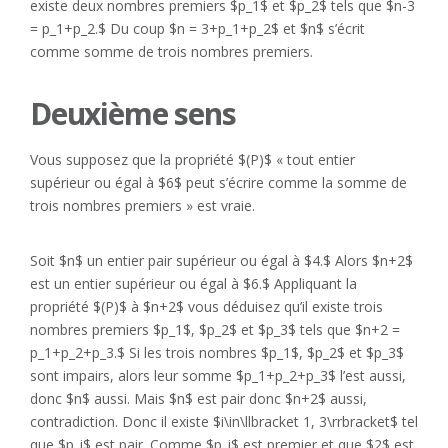
existe deux nombres premiers $p_1$ et $p_2$ tels que $n-3
= p_1+p_2.$ Du coup $n = 3+p_1+p_2$ et $n$ s’écrit
comme somme de trois nombres premiers.
Deuxième sens
Vous supposez que la propriété $(P)$ « tout entier
supérieur ou égal à $6$ peut s’écrire comme la somme de
trois nombres premiers » est vraie.
Soit $n$ un entier pair supérieur ou égal à $4.$ Alors $n+2$
est un entier supérieur ou égal à $6.$ Appliquant la
propriété $(P)$ à $n+2$ vous déduisez qu’il existe trois
nombres premiers $p_1$, $p_2$ et $p_3$ tels que $n+2 =
p_1+p_2+p_3.$ Si les trois nombres $p_1$, $p_2$ et $p_3$
sont impairs, alors leur somme $p_1+p_2+p_3$ l’est aussi,
donc $n$ aussi. Mais $n$ est pair donc $n+2$ aussi,
contradiction. Donc il existe $i\in\llbracket 1, 3\rrbracket$ tel
que $p_i$ est pair. Comme $p_i$ est premier et que $2$ est