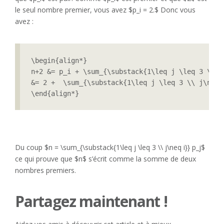
le seul nombre premier, vous avez $p_i = 2.$ Donc vous
avez :
\begin{align*}

n+2 &= p_i + \sum_{\substack{1\leq j \leq 3 \\ j
&= 2 +  \sum_{\substack{1\leq j \leq 3 \\ j\neq i
\end{align*}
Du coup $n = \sum_{\substack{1\leq j \leq 3 \\ j\neq i}} p_j$
ce qui prouve que $n$ s’écrit comme la somme de deux
nombres premiers.
Partagez maintenant !