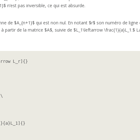
}$ n’est pas inversible, ce qui est absurde.
onne de $A_{n+1}$ qui est non nul. En notant $r$ son numéro de ligne 
$ à partir de la matrice $A$, suivie de $L_1\leftarrow \frac{1}{a}L_1.
rrow L_r]{} 

\

}{a}L_1]{}
