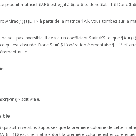
.$ Le produit matriciel $AB$ est égal à $(ab)$ et donc $ab=1.$ Donc $a$
row \frac{1}{a}L_1$ à partir de la matrice $A$, vous tombez sur la mat
e soit pas inversible. Il existe un coefficient $a\in\K$ tel que $A = (
e qui est absurde. Donc $a=0.$ L’opération élémentaire $L_1\leftarro
ièrement nulle.
iée.
scr{P(n)}$ soit vraie.
sible
qui soit inversible. Supposez que la première colonne de cette matric
MA_{n+1}$ est une matrice dont la première colonne est encore enti