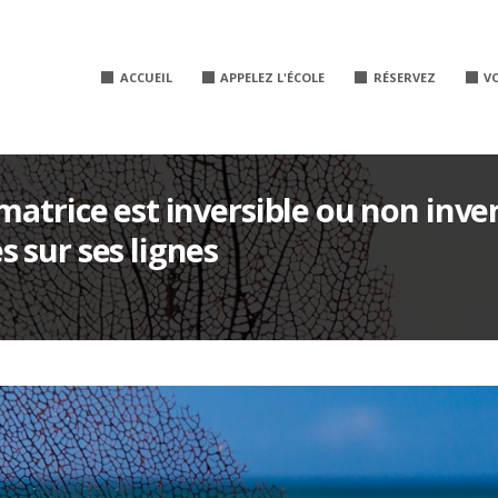
ACCUEIL
APPELEZ L'ÉCOLE
RÉSERVEZ
V
matrice est inversible ou non inver
 sur ses lignes