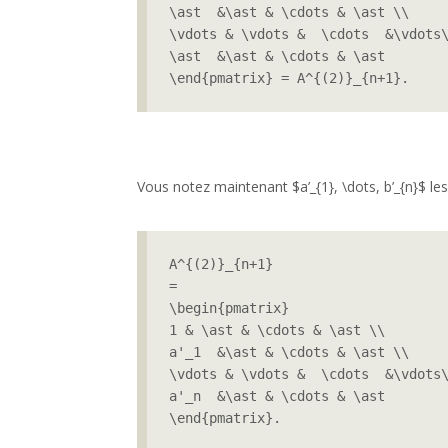
\ast  &\ast & \cdots & \ast \\ 

\vdots & \vdots &  \cdots  &\vdots\
\ast  &\ast & \cdots & \ast

\end{pmatrix} = A^{(2)}_{n+1}.
Vous notez maintenant $a’_{1}, \dots, b’_{n}$ le
A^{(2)}_{n+1}

=

\begin{pmatrix}

1 & \ast & \cdots & \ast \\

a'_1  &\ast & \cdots & \ast \\ 

\vdots & \vdots &  \cdots  &\vdots\
a'_n  &\ast & \cdots & \ast

\end{pmatrix}.