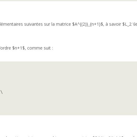
mentaires suivantes sur la matrice $A^{(2)}_{n+1}$, à savoir $L_2 \le
 d’ordre $n+1$, comme suit :
\
