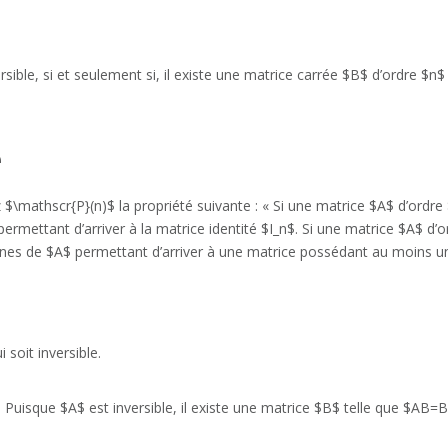
rsible, si et seulement si, il existe une matrice carrée $B$ d’ordre $
e
$\mathscr{P}(n)$ la propriété suivante : « Si une matrice $A$ d’ordre $n
rmettant d’arriver à la matrice identité $I_n$. Si une matrice $A$ d’ord
ignes de $A$ permettant d’arriver à une matrice possédant au moins un
soit inversible.
).$ Puisque $A$ est inversible, il existe une matrice $B$ telle que $AB=