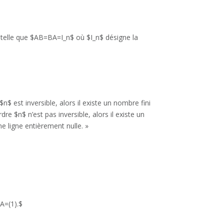
n$ telle que $AB=BA=I_n$ où $I_n$ désigne la
$ est inversible, alors il existe un nombre fini
re $n$ n’est pas inversible, alors il existe un
e ligne entièrement nulle. »
BA=(1).$