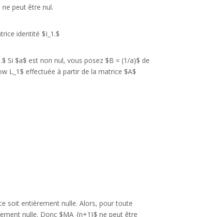
 ne peut être nul.
rice identité $I_1.$
a).$ Si $a$ est non nul, vous posez $B = (1/a)$ de
w L_1$ effectuée à partir de la matrice $A$
e soit entièrement nulle. Alors, pour toute
èrement nulle. Donc $MA_{n+1}$ ne peut être