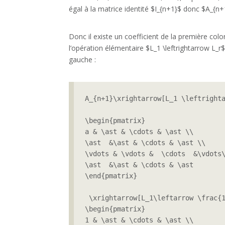
égal à la matrice identité $I_{n+1}$ donc $A_{n+1
Donc il existe un coefficient de la première col
l’opération élémentaire $L_1 \leftrightarrow L_r
gauche :
A_{n+1}\xrightarrow[L_1 \leftrighta
\begin{pmatrix}

a & \ast & \cdots & \ast \\

\ast  &\ast & \cdots & \ast \\ 

\vdots & \vdots &  \cdots  &\vdots\
\ast  &\ast & \cdots & \ast

\end{pmatrix}

 \xrightarrow[L_1\leftarrow \frac{1
\begin{pmatrix}

1 & \ast & \cdots & \ast \\
