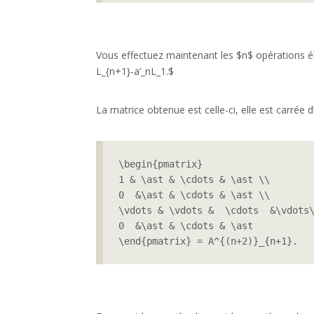
Vous effectuez maintenant les $n$ opérations élé
L_{n+1}-a’_nL_1.$
La matrice obtenue est celle-ci, elle est carrée
\begin{pmatrix}

1 & \ast & \cdots & \ast \\

0  &\ast & \cdots & \ast \\ 

\vdots & \vdots &  \cdots  &\vdots\
0  &\ast & \cdots & \ast

\end{pmatrix} = A^{(n+2)}_{n+1}.