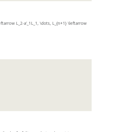
ftarrow L_2-a’_1L_1, \dots, L_{n+1} \leftarrow