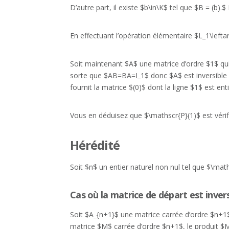
D’autre part, il existe $b\in\K$ tel que $B = (b)
En effectuant l’opération élémentaire $L_1\leftar
Soit maintenant $A$ une matrice d’ordre $1$ qui n
sorte que $AB=BA=I_1$ donc $A$ est inversible c
fournit la matrice $(0)$ dont la ligne $1$ est ent
Vous en déduisez que $\mathscr{P}(1)$ est vérif
Hérédité
Soit $n$ un entier naturel non nul tel que $\math
Cas où la matrice de départ est inver
Soit $A_{n+1}$ une matrice carrée d’ordre $n+1$ 
matrice $M$ carrée d’ordre $n+1$, le produit $