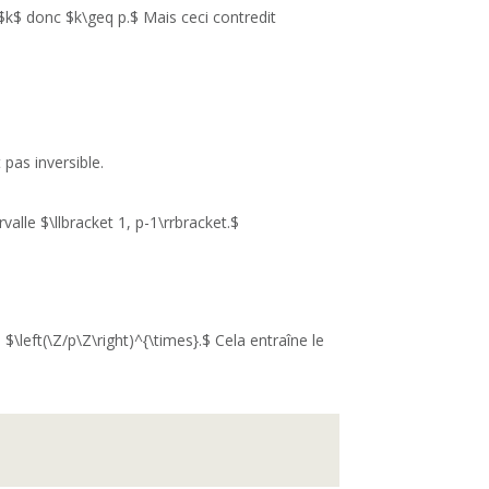
 $k$ donc $k\geq p.$ Mais ceci contredit
pas inversible.
alle $\llbracket 1, p-1\rrbracket.$
\left(\Z/p\Z\right)^{\times}.$ Cela entraîne le