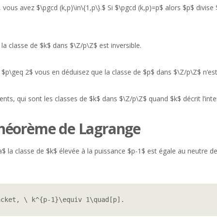
vous avez $\pgcd (k,p)\in\{1,p\}.$ Si $\pgcd (k,p)=p$ alors $p$ divise
la classe de $k$ dans $\Z/p\Z$ est inversible.
$p\geq 2$ vous en déduisez que la classe de $p$ dans $\Z/p\Z$ n’est 
ts, qui sont les classes de $k$ dans $\Z/p\Z$ quand $k$ décrit l’interv
théorème de Lagrange
$ la classe de $k$ élevée à la puissance $p-1$ est égale au neutre de $
acket, \ k^{p-1}\equiv 1\quad[p].