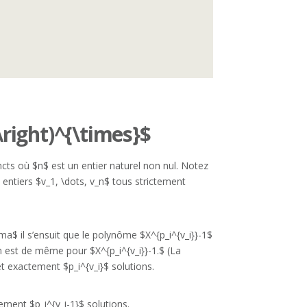
\right)^{\times}$
cts où $n$ est un entier naturel non nul. Notez
entiers $v_1, \dots, v_n$ tous strictement
ma$ il s’ensuit que le polynôme $X^{p_i^{v_i}}-1$
n est de même pour $X^{p_i^{v_i}}-1.$ (La
t exactement $p_i^{v_i}$ solutions.
ment $p_i^{v_i-1}$ solutions.