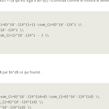
\cdots +1)$ qui est égal à $X^{d’}-1\comma$ comme le montre le déve
i=0}^{d'-1}X^{i+1}-\sum_{i=0}^{d'-1}X^i \\

{d'-1}X^i \\

um_{i=1}^{d'-1}X^i - 1 \\

 par $X^d$ ce qui fournit :
sum_{i=0}^{d'-1}X^{id+d}-\sum_{i=0}^{d'-1}X^{id} \\

_{i=0}^{d'-1}X^{id} \\

^{d'-1}X^{id} \\
