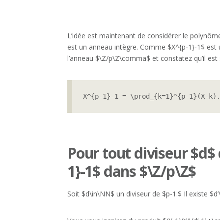
L’idée est maintenant de considérer le polynôm
est un anneau intègre. Comme $X^{p-1}-1$ est un
l’anneau $\Z/p\Z\comma$ et constatez qu’il est 
X^{p-1}-1 = \prod_{k=1}^{p-1}(X-k)
Pour tout diviseur $d$
1}-1$ dans $\Z/p\Z$
Soit $d\in\NN$ un diviseur de $p-1.$ Il existe $d’