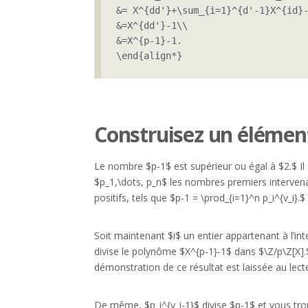
&= X^{dd'}+\sum_{i=1}^{d'-1}X^{id}-
&=X^{dd'}-1\\

&=X^{p-1}-1.

\end{align*}
Construisez un élément
Le nombre $p-1$ est supérieur ou égal à $2.$ Il
$p_1,\dots, p_n$ les nombres premiers intervenan
positifs, tels que $p-1 = \prod_{i=1}^n p_i^{v_i}.$
Soit maintenant $i$ un entier appartenant à l’in
divise le polynôme $X^{p-1}-1$ dans $\Z/p\Z[X].
démonstration de ce résultat est laissée au lect
De même, $p_i^{v_i-1}$ divise $p-1$ et vous tro