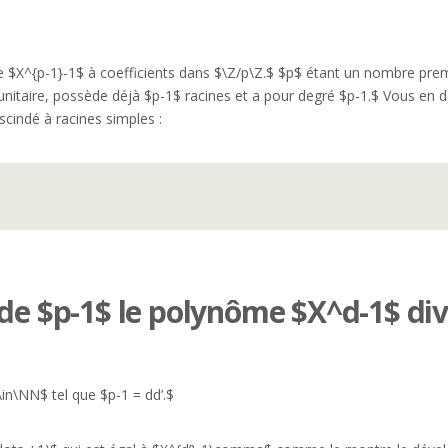
e $X^{p-1}-1$ à coefficients dans $\Z/p\Z.$ $p$ étant un nombre prem
itaire, possède déjà $p-1$ racines et a pour degré $p-1.$ Vous en dé
scindé à racines simples :
.
 de $p-1$ le polynôme $X^d-1$ di
\in\NN$ tel que $p-1 = dd’.$