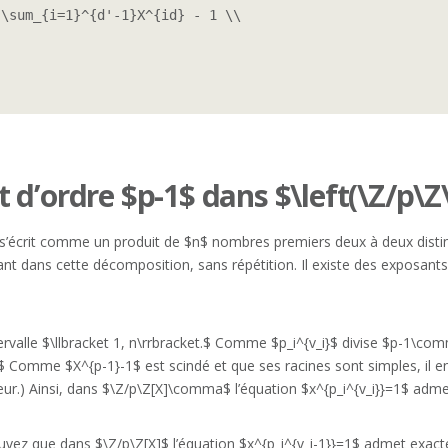
\sum_{i=1}^{d'-1}X^{id} - 1 \\

 d’ordre $p-1$ dans $\left(\Z/p\Z
 s’écrit comme un produit de $n$ nombres premiers deux à deux distin
t dans cette décomposition, sans répétition. Il existe des exposants 
tervalle $\llbracket 1, n\rrbracket.$ Comme $p_i^{v_i}$ divise $p-1\com
$ Comme $X^{p-1}-1$ est scindé et que ses racines sont simples, il e
eur.) Ainsi, dans $\Z/p\Z[X]\comma$ l’équation $x^{p_i^{v_i}}=1$ adme
uvez que dans $\Z/p\Z[X]$ l’équation $x^{p_i^{v_i-1}}=1$ admet exacte