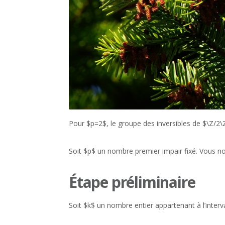
Pour $p=2$, le groupe des inversibles de $\Z/2\Z
Soit $p$ un nombre premier impair fixé. Vous not
Étape préliminaire
Soit $k$ un nombre entier appartenant à l’interval