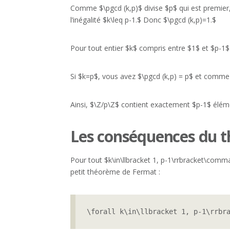
Comme $\pgcd (k,p)$ divise $p$ qui est premier, 
l’inégalité $k\leq p-1.$ Donc $\pgcd (k,p)=1.$
Pour tout entier $k$ compris entre $1$ et $p-1$ 
Si $k=p$, vous avez $\pgcd (k,p) = p$ et comme 
Ainsi, $\Z/p\Z$ contient exactement $p-1$ élémen
Les conséquences du 
Pour tout $k\in\llbracket 1, p-1\rrbracket\comma
petit théorème de Fermat :
\forall k\in\llbracket 1, p-1\rrbr