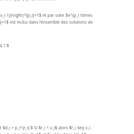
i-1}}\right)^{p_i}=1$ et par suite $x^{p_i \times
}}=1$ est inclus dans l’ensemble des solutions de
q 1.$
_i = p_i^{r_i}.$ Si $r_i < v_i$ alors $r_i \leq v_i-