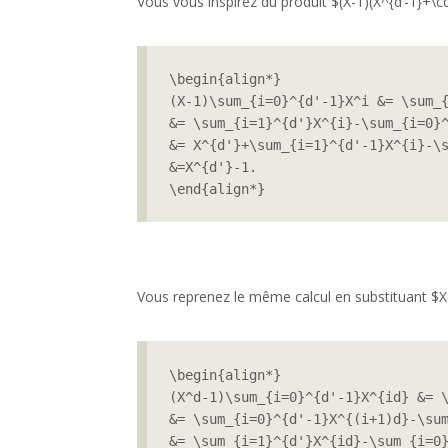
Vous vous inspirez du produit $(X-1)(X^{d’-1}+
\begin{align*}

(X-1)\sum_{i=0}^{d'-1}X^i &= \sum_{
&= \sum_{i=1}^{d'}X^{i}-\sum_{i=0}^
&= X^{d'}+\sum_{i=1}^{d'-1}X^{i}-\s
&=X^{d'}-1.

\end{align*}
Vous reprenez le même calcul en substituant $X$
\begin{align*}

(X^d-1)\sum_{i=0}^{d'-1}X^{id} &= \
&= \sum_{i=0}^{d'-1}X^{(i+1)d}-\sum
&= \sum_{i=1}^{d'}X^{id}-\sum_{i=0}