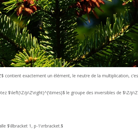
$ contient exactement un élément, le neutre de la multiplication, c’es
ez $\left(\Z/p\Z\right)^{\times}$ le groupe des inversibles de $\Z/p\Z$
le $\llbracket 1, p-1\rrbracket.$