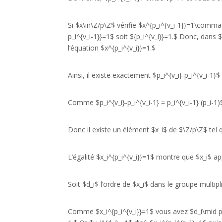
Si $x\in\Z/p\Z$ vérifie $x^{p_i^{v_i-1}}=1\comma
p_i^{v_i-1}}=1$ soit ${p_i^{v_i}}=1.$ Donc, dans
l’équation $x^{p_i^{v_i}}=1.$
Ainsi, il existe exactement $p_i^{v_i}-p_i^{v_i-1}
Comme $p_i^{v_i}-p_i^{v_i-1} = p_i^{v_i-1} (p_i-1)
Donc il existe un élément $x_i$ de $\Z/p\Z$ tel q
L’égalité $x_i^{p_i^{v_i}}=1$ montre que $x_i$ app
Soit $d_i$ l’ordre de $x_i$ dans le groupe multipli
Comme $x_i^{p_i^{v_i}}=1$ vous avez $d_i\mid p_i^{v