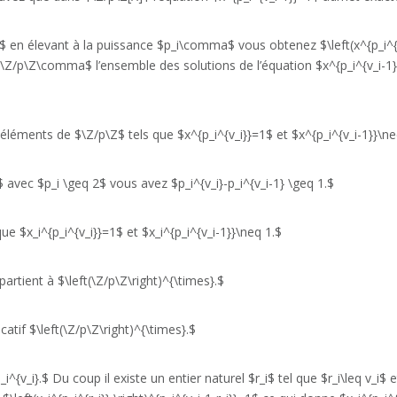
$ en élevant à la puissance $p_i\comma$ vous obtenez $\left(x^{p_i^{v_
 $\Z/p\Z\comma$ l’ensemble des solutions de l’équation $x^{p_i^{v_i-1
$ éléments de $\Z/p\Z$ tels que $x^{p_i^{v_i}}=1$ et $x^{p_i^{v_i-1}}\ne
$ avec $p_i \geq 2$ vous avez $p_i^{v_i}-p_i^{v_i-1} \geq 1.$
ue $x_i^{p_i^{v_i}}=1$ et $x_i^{p_i^{v_i-1}}\neq 1.$
artient à $\left(\Z/p\Z\right)^{\times}.$
catif $\left(\Z/p\Z\right)^{\times}.$
_i}.$ Du coup il existe un entier naturel $r_i$ tel que $r_i\leq v_i$ et $d