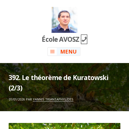
Skip
to
content
École AVOSZ
MENU
392. Le théorème de Kuratowski
(2/3)
ON
31/01/2026
PAR
YANNIS TRIANTAPHYLIDES