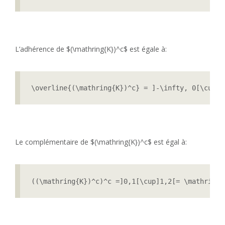
L’adhérence de $(\mathring{K})^c$ est égale à:
\overline{(\mathring{K})^c} = ]-\infty, 0[\cup\{
Le complémentaire de $(\mathring{K})^c$ est égal à:
((\mathring{K})^c)^c =]0,1[\cup]1,2[= \mathring{