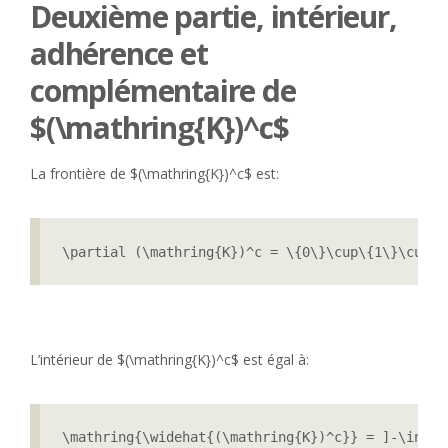
Deuxième partie, intérieur,
adhérence et
complémentaire de
$(\mathring{K})^c$
La frontière de $(\mathring{K})^c$ est:
\partial (\mathring{K})^c = \{0\}\cup\{1\}\cup\{
L’intérieur de $(\mathring{K})^c$ est égal à:
\mathring{\widehat{(\mathring{K})^c}} = ]-\infty