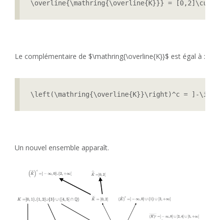
\overline{\mathring{\overline{K}}} = [0,2]\cup [
Le complémentaire de $\mathring{\overline{K}}$ est égal à :
\left(\mathring{\overline{K}}\right)^c = ]-\inft
Un nouvel ensemble apparaît.