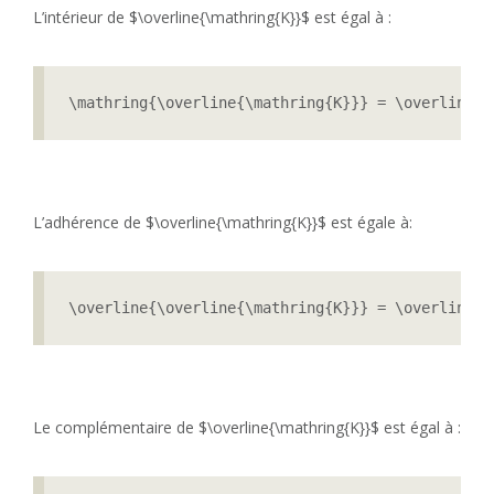
L’intérieur de $\overline{\mathring{K}}$ est égal à :
\mathring{\overline{\mathring{K}}} = \overline{\
L’adhérence de $\overline{\mathring{K}}$ est égale à:
\overline{\overline{\mathring{K}}} = \overline{\
Le complémentaire de $\overline{\mathring{K}}$ est égal à :