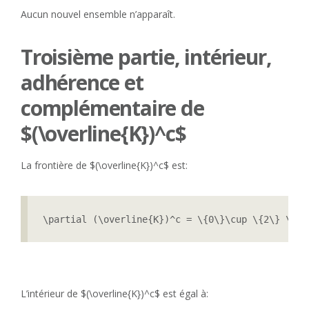
Aucun nouvel ensemble n’apparaît.
Troisième partie, intérieur,
adhérence et
complémentaire de
$(\overline{K})^c$
La frontière de $(\overline{K})^c$ est:
\partial (\overline{K})^c = \{0\}\cup \{2\} \cup
L’intérieur de $(\overline{K})^c$ est égal à: