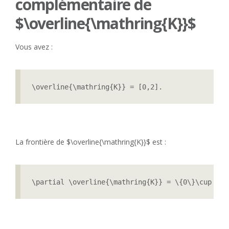
complémentaire de
$\overline{\mathring{K}}$
Vous avez :
\overline{\mathring{K}} = [0,2].
La frontière de $\overline{\mathring{K}}$ est :
\partial \overline{\mathring{K}} = \{0\}\cup \{2