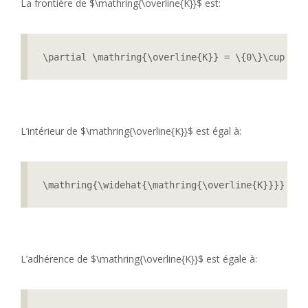
La frontière de $\mathring{\overline{K}}$ est:
\partial \mathring{\overline{K}} = \{0\}\cup \{2
L’intérieur de $\mathring{\overline{K}}$ est égal à:
\mathring{\widehat{\mathring{\overline{K}}}} = ]
L’adhérence de $\mathring{\overline{K}}$ est égale à: