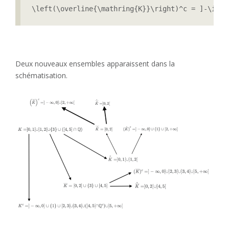
\left(\overline{\mathring{K}}\right)^c = ]-\inft
Deux nouveaux ensembles apparaissent dans la
schématisation.