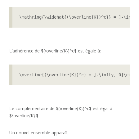
\mathring{\widehat{(\overline{K})^c}} = ]-\infty
L’adhérence de $(\overline{K})^c$ est égale à:
\overline{(\overline{K})^c} = ]-\infty, 0]\cup [
Le complémentaire de $(\overline{K})^c$ est égal à
$\overline{K}.$
Un nouvel ensemble apparaît.