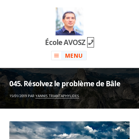
Skip
to
content
École AVOSZ
MENU
045. Résolvez le problème de Bâle
ON
15/01/2019
PAR
YANNIS TRIANTAPHYLIDES