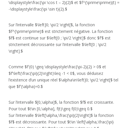
\displaystyle\frac{\pi \cos t – 2}{2}$ et $f^{\prime\prime}(t) =
-\displaystyle\frac{\pi \sin t}{2}.$
Sur l’intervalle $\left]0; \pi/2 \right[$, la fonction
$f^{\prime\prime}$ est strictement négative. La fonction
$f$ est continue sur $\left[0 ; \pi/2 \right]$ donc $f’$ est
strictement décroissante sur l’intervalle $\left[0 ; \pi/2
\right].$
Comme $f'(0) \geq \displaystyle\frac{\pi-2}{2} > 0$ et
$f’\left(\frac{\pi}{2}\right)\leq -1 < 0$, vous déduisez
l’existence d’un unique réel $\alpha\in\left]0; \pi/2 \right[$ tel
que $f'(\alpha)=0.$
Sur l’intervalle $[0,\alpha]$, la fonction $f$ est croissante.
Pour tout $t\in [0,\alpha], f(t)\geq f(0)\geq 0.$
Sur l’intervalle $\left[\alpha,\frac{\pi}{2}\right]$ la fonction
$f$ est décroissante. Pour tout $t\in \left[\alpha,\frac{\pi}