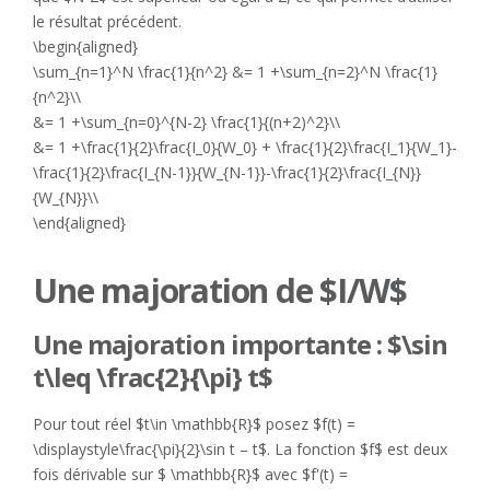
le résultat précédent.
\begin{aligned}
\sum_{n=1}^N \frac{1}{n^2} &= 1 +\sum_{n=2}^N \frac{1}
{n^2}\\
&= 1 +\sum_{n=0}^{N-2} \frac{1}{(n+2)^2}\\
&= 1 +\frac{1}{2}\frac{I_0}{W_0} + \frac{1}{2}\frac{I_1}{W_1}-
\frac{1}{2}\frac{I_{N-1}}{W_{N-1}}-\frac{1}{2}\frac{I_{N}}
{W_{N}}\\
\end{aligned}
Une majoration de $I/W$
Une majoration importante : $\sin
t\leq \frac{2}{\pi} t$
Pour tout réel $t\in \mathbb{R}$ posez $f(t) =
\displaystyle\frac{\pi}{2}\sin t – t$. La fonction $f$ est deux
fois dérivable sur $ \mathbb{R}$ avec $f'(t) =