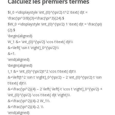
Calculez les premiers termes
$I_0 =\displaystyle \int_{0}^{\pi/2} t^2 \text{ d}t =
\frac{\pi^3/8}{3}=\frac{\pi^3}{24}.$
$W_0 =\displaystyle \int_{0}^{\pi/2} 1 \text{ d}t = \frac{\pi}
{2}.$
\begin{aligned}
W_1 &= \int_{0}^{\pi/2} \cos t\text{ d}t\\
&=\left[ \sin t \right]_0^{\pi/2}\\
&=1.
\end{aligned}
\begin{aligned}
I_1 &= \int_{0}^{\pi/2}t^2 \cos t\text{ d}t\\
&=\left[t^2 \sin t \right]_0^{\pi/2} – 2 \int_{0}^{\pi/2} t \sin
t\text{ d}t\\
&=\frac{\pi^2}{4} – 2 \left( \left[-t \cos t \right]_0^{\pi/2} +
\int_{0}^{\pi/2} \cos t\text{ d}t \right)\\
&=\frac{\pi^2}{4}-2 W_1\\
&=\frac{\pi^2}{4}-2. \\
\end{aligned}