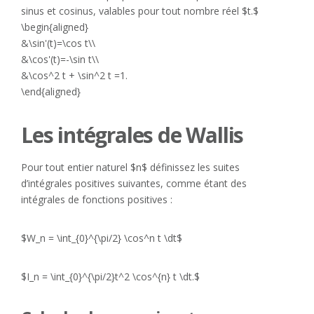
sinus et cosinus, valables pour tout nombre réel $t.$
\begin{aligned}
&\sin'(t)=\cos t\\
&\cos'(t)=-\sin t\\
&\cos^2 t + \sin^2 t =1.
\end{aligned}
Les intégrales de Wallis
Pour tout entier naturel $n$ définissez les suites
d’intégrales positives suivantes, comme étant des
intégrales de fonctions positives :
$W_n = \int_{0}^{\pi/2} \cos^n t \dt$
$I_n = \int_{0}^{\pi/2}t^2 \cos^{n} t \dt.$