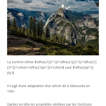
La somme infinie $\dfrac{1}{1^2}+\dfrac{1}{2^2}+\dfrac{1}
{3^2}+\cdots+\dfrac{1}{n^2}+\cdots$ vaut $\dfrac{\pi^2}
{6}.$
Il s’agit d’une adaptation d’un article dû à Matsuoka en
1961.
Gardez en tête les propriétés vérifiées par les fonctions