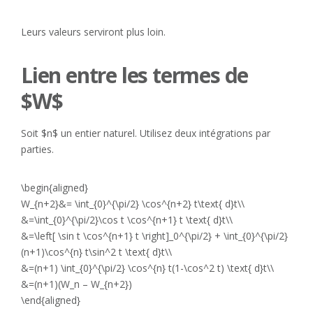
Leurs valeurs serviront plus loin.
Lien entre les termes de
$W$
Soit $n$ un entier naturel. Utilisez deux intégrations par
parties.
\begin{aligned}
W_{n+2}&= \int_{0}^{\pi/2} \cos^{n+2} t\text{ d}t\\
&=\int_{0}^{\pi/2}\cos t \cos^{n+1} t \text{ d}t\\
&=\left[ \sin t \cos^{n+1} t \right]_0^{\pi/2} + \int_{0}^{\pi/2}
(n+1)\cos^{n} t\sin^2 t \text{ d}t\\
&=(n+1) \int_{0}^{\pi/2} \cos^{n} t(1-\cos^2 t) \text{ d}t\\
&=(n+1)(W_n – W_{n+2})
\end{aligned}