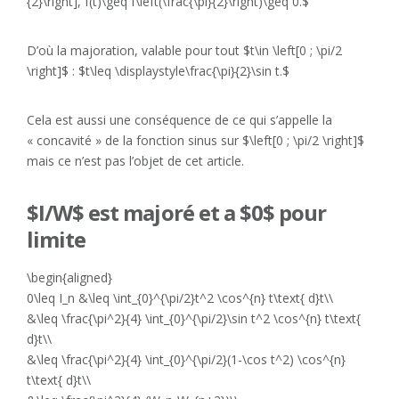
{2}\right], f(t)\geq f\left(\frac{\pi}{2}\right)\geq 0.$
D’où la majoration, valable pour tout $t\in \left[0 ; \pi/2
\right]$ : $t\leq \displaystyle\frac{\pi}{2}\sin t.$
Cela est aussi une conséquence de ce qui s’appelle la
« concavité » de la fonction sinus sur $\left[0 ; \pi/2 \right]$
mais ce n’est pas l’objet de cet article.
$I/W$ est majoré et a $0$ pour
limite
\begin{aligned}
0\leq I_n &\leq \int_{0}^{\pi/2}t^2 \cos^{n} t\text{ d}t\\
&\leq \frac{\pi^2}{4} \int_{0}^{\pi/2}\sin t^2 \cos^{n} t\text{
d}t\\
&\leq \frac{\pi^2}{4} \int_{0}^{\pi/2}(1-\cos t^2) \cos^{n}
t\text{ d}t\\