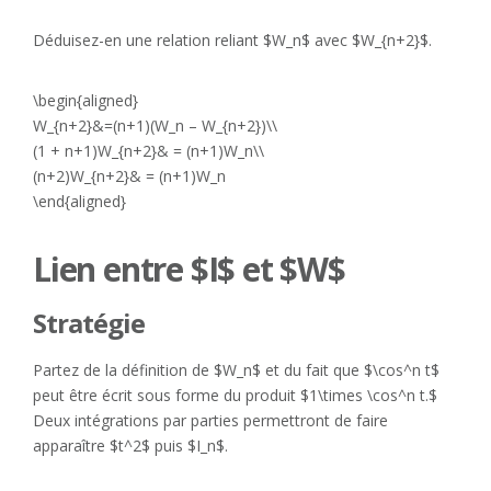
Déduisez-en une relation reliant $W_n$ avec $W_{n+2}$.
\begin{aligned}
W_{n+2}&=(n+1)(W_n – W_{n+2})\\
(1 + n+1)W_{n+2}& = (n+1)W_n\\
(n+2)W_{n+2}& = (n+1)W_n
\end{aligned}
Lien entre $I$ et $W$
Stratégie
Partez de la définition de $W_n$ et du fait que $\cos^n t$
peut être écrit sous forme du produit $1\times \cos^n t.$
Deux intégrations par parties permettront de faire
apparaître $t^2$ puis $I_n$.