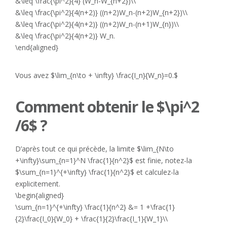
&\leq \frac{\pi^2}{4} (W_n-W_{n+2})\\
&\leq \frac{\pi^2}{4(n+2)} ((n+2)W_n-(n+2)W_{n+2})\\
&\leq \frac{\pi^2}{4(n+2)} ((n+2)W_n-(n+1)W_{n})\\
&\leq \frac{\pi^2}{4(n+2)} W_n.
\end{aligned}
Vous avez $\lim_{n\to + \infty} \frac{I_n}{W_n}=0.$
Comment obtenir le $\pi^2
/6$ ?
D’après tout ce qui précède, la limite $\lim_{N\to
+\infty}\sum_{n=1}^N \frac{1}{n^2}$ est finie, notez-la
$\sum_{n=1}^{+\infty} \frac{1}{n^2}$ et calculez-la
explicitement.
\begin{aligned}
\sum_{n=1}^{+\infty} \frac{1}{n^2} &= 1 +\frac{1}
{2}\frac{I_0}{W_0} + \frac{1}{2}\frac{I_1}{W_1}\\