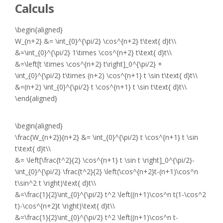
Calculs
\begin{aligned}
W_{n+2} &= \int_{0}^{\pi/2} \cos^{n+2} t\text{ d}t\\
&=\int_{0}^{\pi/2} 1\times \cos^{n+2} t\text{ d}t\\
&=\left[t \times \cos^{n+2} t\right]_0^{\pi/2} +
\int_{0}^{\pi/2} t\times (n+2) \cos^{n+1} t \sin t\text{ d}t\\
&=(n+2) \int_{0}^{\pi/2} t \cos^{n+1} t \sin t\text{ d}t\\
\end{aligned}
\begin{aligned}
\frac{W_{n+2}}{n+2} &= \int_{0}^{\pi/2} t \cos^{n+1} t \sin
t\text{ d}t\\
&= \left[\frac{t^2}{2} \cos^{n+1} t \sin t \right]_0^{\pi/2}-
\int_{0}^{\pi/2} \frac{t^2}{2} \left(\cos^{n+2}t-(n+1)\cos^n
t\sin^2 t \right)\text{ d}t\\
&=\frac{1}{2}\int_{0}^{\pi/2} t^2 \left((n+1)\cos^n t(1-\cos^2
t)-\cos^{n+2}t \right)\text{ d}t\\
&=\frac{1}{2}\int_{0}^{\pi/2} t^2 \left((n+1)\cos^n t-