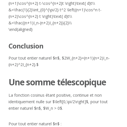
(n+1)\cos^{n+2} t-\cos^{n+2}t \right)\text{ d}t\\
&=\frac{1}{2}\int_{0}^{\pi/2} t^2 \left((n+1)\cos^n t-
(n+2)\cos^{n+2} t \right)\text{ d}t\\
&=\frac{(n+1)I_n-(n+2)I_{n+2}}{2}\\
\end{aligned}
Conclusion
Pour tout entier naturel $n$, $2W_{n+2}=(n+1)(n+2)I_n-
(n+2)^2I_{n+2}.$
Une somme télescopique
La fonction cosinus étant positive, continue et non
identiquement nulle sur $\left[0,\pi/2\right]$, pour tout
entier naturel $n$, $W_n > 0$.
Pour tout entier naturel $n$ :