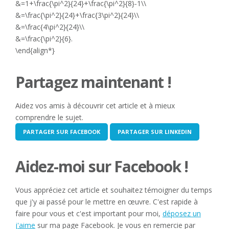
&=1+\frac{\pi^2}{24}+\frac{\pi^2}{8}-1\\
&=\frac{\pi^2}{24}+\frac{3\pi^2}{24}\\
&=\frac{4\pi^2}{24}\\
&=\frac{\pi^2}{6}.
\end{align*}
Partagez maintenant !
Aidez vos amis à découvrir cet article et à mieux
comprendre le sujet.
PARTAGER SUR FACEBOOK
PARTAGER SUR LINKEDIN
Aidez-moi sur Facebook !
Vous appréciez cet article et souhaitez témoigner du temps
que j'y ai passé pour le mettre en œuvre. C'est rapide à
faire pour vous et c'est important pour moi,
déposez un
j'aime
sur ma page Facebook. Je vous en remercie par