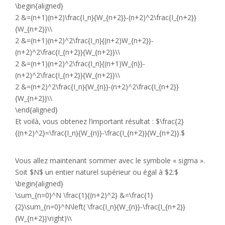
\begin{aligned}
2 &=(n+1)(n+2)\frac{I_n}{W_{n+2}}-(n+2)^2\frac{I_{n+2}}
{W_{n+2}}\\
2 &=(n+1)(n+2)^2\frac{I_n}{(n+2)W_{n+2}}-
(n+2)^2\frac{I_{n+2}}{W_{n+2}}\\
2 &=(n+1)(n+2)^2\frac{I_n}{(n+1)W_{n}}-
(n+2)^2\frac{I_{n+2}}{W_{n+2}}\\
2 &=(n+2)^2\frac{I_n}{W_{n}}-(n+2)^2\frac{I_{n+2}}
{W_{n+2}}\\
\end{aligned}
Et voilà, vous obtenez l’important résultat : $\frac{2}
{(n+2)^2}=\frac{I_n}{W_{n}}-\frac{I_{n+2}}{W_{n+2}}.$
Vous allez maintenant sommer avec le symbole « sigma ».
Soit $N$ un entier naturel supérieur ou égal à $2.$
\begin{aligned}
\sum_{n=0}^N \frac{1}{(n+2)^2} &=\frac{1}
{2}\sum_{n=0}^N\left( \frac{I_n}{W_{n}}-\frac{I_{n+2}}
{W_{n+2}}\right)\\