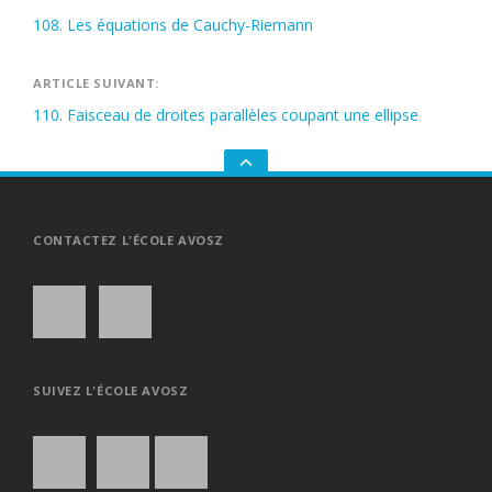
Navigation
108. Les équations de Cauchy-Riemann
de
l’article
ARTICLE SUIVANT:
110. Faisceau de droites parallèles coupant une ellipse
GO
TO
THE
TOP
CONTACTEZ L'ÉCOLE AVOSZ
SUIVEZ L'ÉCOLE AVOSZ