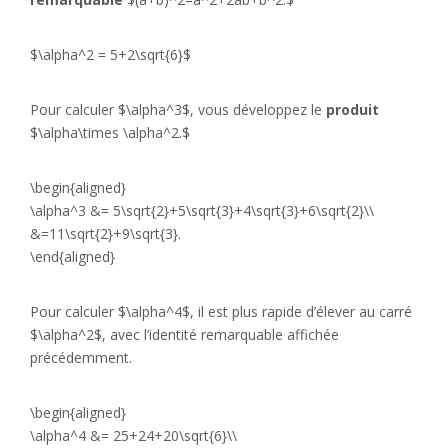
$\alpha^2 = 5+2\sqrt{6}$
Pour calculer $\alpha^3$, vous développez le
produit
$\alpha\times \alpha^2.$
\begin{aligned}
\alpha^3 &= 5\sqrt{2}+5\sqrt{3}+4\sqrt{3}+6\sqrt{2}\\
&=11\sqrt{2}+9\sqrt{3}.
\end{aligned}
Pour calculer $\alpha^4$, il est plus rapide d’élever au carré
$\alpha^2$, avec l’identité remarquable affichée
précédemment.
\begin{aligned}
\alpha^4 &= 25+24+20\sqrt{6}\\