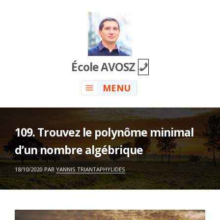
Skip
to
content
École AVOSZ
MENU
109. Trouvez le polynôme minimal
d’un nombre algébrique
ON
18/10/2020
PAR
YANNIS TRIANTAPHYLIDES