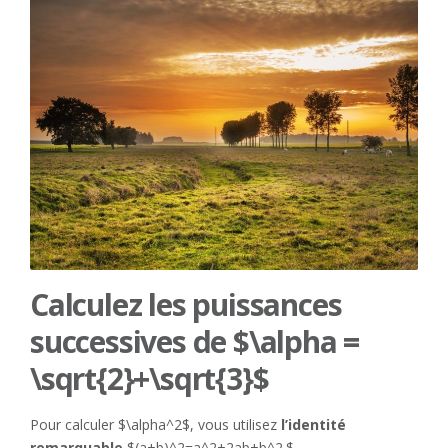
Calculez les puissances
successives de $\alpha =
\sqrt{2}+\sqrt{3}$
Pour calculer $\alpha^2$, vous utilisez
l’identité
remarquable
$(a+b)^2=a^2+2ab+b^2.$