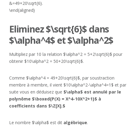
&=49+20\sqrt{6}.
\end{aligned}
Eliminez $\sqrt{6}$ dans
$\alpha^4$ et $\alpha^2$
Multipliez par 10 la relation $\alpha^2 = 5+2\sqrt{6}$ pour
obtenir $10\alpha^2 = 50+20\sqrt{6}$.
Comme $\alpha^4 = 49+20\sqrt{6}$, par soustraction
membre à membre, il vient $10\alpha^2-\alpha^4=1$ et par
suite vous en déduisez que
$\alpha$ est annulé par le
polynôme $\boxed{P(X) = X^4-10X^2+1}$ à
coefficients dans $\Z[X].$
Le nombre $\alpha$ est dit
algébrique
.