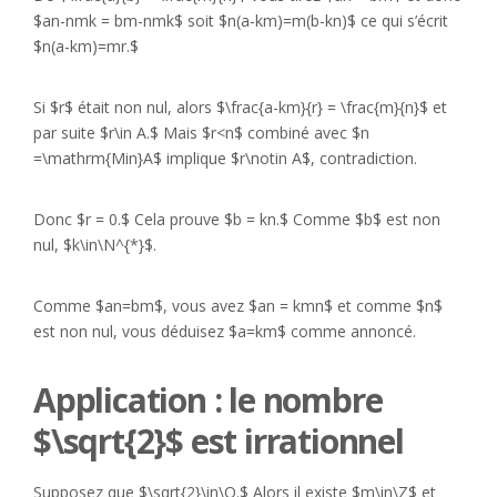
$an-nmk = bm-nmk$ soit $n(a-km)=m(b-kn)$ ce qui s’écrit
$n(a-km)=mr.$
Si $r$ était non nul, alors $\frac{a-km}{r} = \frac{m}{n}$ et
par suite $r\in A.$ Mais $r<n$ combiné avec $n
=\mathrm{Min}A$ implique $r\notin A$, contradiction.
Donc $r = 0.$ Cela prouve $b = kn.$ Comme $b$ est non
nul, $k\in\N^{*}$.
Comme $an=bm$, vous avez $an = kmn$ et comme $n$
est non nul, vous déduisez $a=km$ comme annoncé.
Application : le nombre
$\sqrt{2}$ est irrationnel
Supposez que $\sqrt{2}\in\Q.$ Alors il existe $m\in\Z$ et