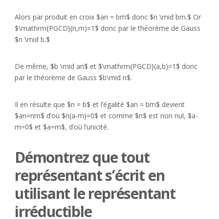
Alors par produit en croix $an = bm$ donc $n \mid bm.$ Or
$\mathrm{PGCD}(n,m)=1$ donc par le théorème de Gauss
$n \mid b.$
De même, $b \mid an$ et $\mathrm{PGCD}(a,b)=1$ donc
par le théorème de Gauss $b\mid n$.
Il en résulte que $n = b$ et l’égalité $an = bm$ devient
$an=nm$ d’où $n(a-m)=0$ et comme $n$ est non nul, $a-
m=0$ et $a=m$, d’où l’unicité.
Démontrez que tout
représentant s’écrit en
utilisant le représentant
irréductible