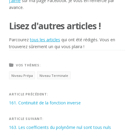
j'aime
sur ma page Facebook. Je vous en remercie par
avance.
Lisez d'autres articles !
Parcourez
tous les articles
qui ont été rédigés. Vous en
trouverez sûrement un qui vous plaira !
VOS THÈMES:
Niveau Prépa
Niveau Terminale
Navigation
ARTICLE PRÉCÉDENT:
161. Continuité de la fonction inverse
de
l’article
ARTICLE SUIVANT:
163. Les coefficients du polynôme nul sont tous nuls