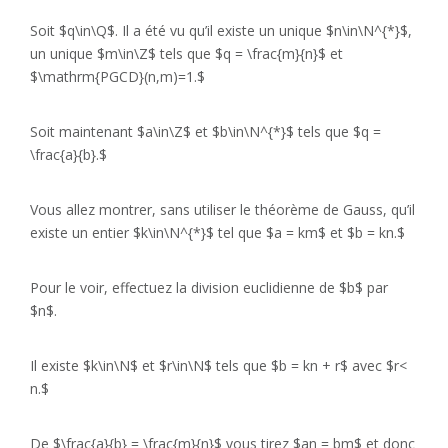
Soit $q\in\Q$. Il a été vu qu’il existe un unique $n\in\N^{*}$,
un unique $m\in\Z$ tels que $q = \frac{m}{n}$ et
$\mathrm{PGCD}(n,m)=1.$
Soit maintenant $a\in\Z$ et $b\in\N^{*}$ tels que $q =
\frac{a}{b}.$
Vous allez montrer, sans utiliser le théorème de Gauss, qu’il
existe un entier $k\in\N^{*}$ tel que $a = km$ et $b = kn.$
Pour le voir, effectuez la division euclidienne de $b$ par
$n$.
Il existe $k\in\N$ et $r\in\N$ tels que $b = kn + r$ avec $r<
n.$
De $\frac{a}{b} = \frac{m}{n}$ vous tirez $an = bm$ et donc