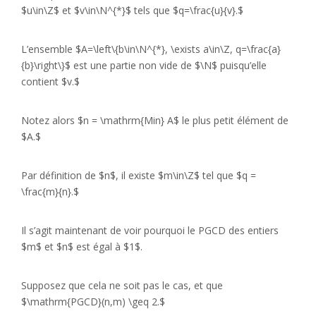
$u\in\Z$ et $v\in\N^{*}$ tels que $q=\frac{u}{v}.$
L’ensemble $A=\left\{b\in\N^{*}, \exists a\in\Z, q=\frac{a}
{b}\right\}$ est une partie non vide de $\N$ puisqu’elle
contient $v.$
Notez alors $n = \mathrm{Min} A$ le plus petit élément de
$A.$
Par définition de $n$, il existe $m\in\Z$ tel que $q =
\frac{m}{n}.$
Il s’agit maintenant de voir pourquoi le PGCD des entiers
$m$ et $n$ est égal à $1$.
Supposez que cela ne soit pas le cas, et que
$\mathrm{PGCD}(n,m) \geq 2.$