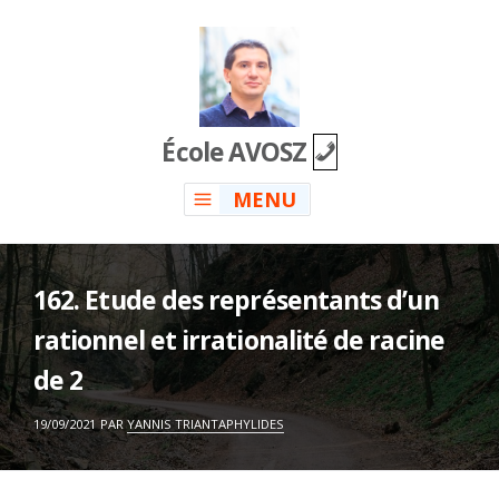
Skip
to
content
École AVOSZ
MENU
162. Etude des représentants d’un
rationnel et irrationalité de racine
de 2
ON
19/09/2021
PAR
YANNIS TRIANTAPHYLIDES