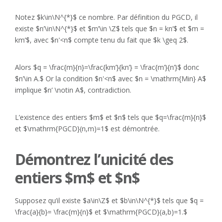
Notez $k\in\N^{*}$ ce nombre. Par définition du PGCD, il
existe $n’\in\N^{*}$ et $m’\in \Z$ tels que $n = kn’$ et $m =
km’$, avec $n'<n$ compte tenu du fait que $k \geq 2$.
Alors $q = \frac{m}{n}=\frac{km’}{kn’} = \frac{m’}{n’}$ donc
$n’\in A.$ Or la condition $n'<n$ avec $n = \mathrm{Min} A$
implique $n’ \notin A$, contradiction.
L’existence des entiers $m$ et $n$ tels que $q=\frac{m}{n}$
et $\mathrm{PGCD}(n,m)=1$ est démontrée.
Démontrez l’unicité des
entiers $m$ et $n$
Supposez qu’il existe $a\in\Z$ et $b\in\N^{*}$ tels que $q =
\frac{a}{b}= \frac{m}{n}$ et $\mathrm{PGCD}(a,b)=1.$