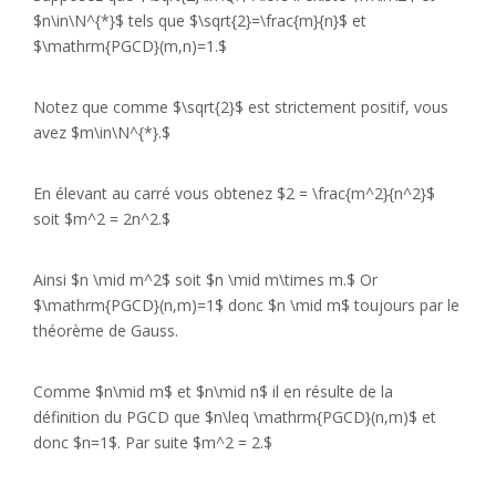
$n\in\N^{*}$ tels que $\sqrt{2}=\frac{m}{n}$ et
$\mathrm{PGCD}(m,n)=1.$
Notez que comme $\sqrt{2}$ est strictement positif, vous
avez $m\in\N^{*}.$
En élevant au carré vous obtenez $2 = \frac{m^2}{n^2}$
soit $m^2 = 2n^2.$
Ainsi $n \mid m^2$ soit $n \mid m\times m.$ Or
$\mathrm{PGCD}(n,m)=1$ donc $n \mid m$ toujours par le
théorème de Gauss.
Comme $n\mid m$ et $n\mid n$ il en résulte de la
définition du PGCD que $n\leq \mathrm{PGCD}(n,m)$ et
donc $n=1$. Par suite $m^2 = 2.$