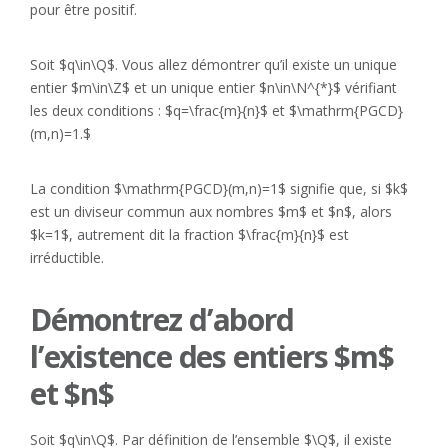
pour être positif.
Soit $q\in\Q$. Vous allez démontrer qu’il existe un unique
entier $m\in\Z$ et un unique entier $n\in\N^{*}$ vérifiant
les deux conditions : $q=\frac{m}{n}$ et $\mathrm{PGCD}
(m,n)=1.$
La condition $\mathrm{PGCD}(m,n)=1$ signifie que, si $k$
est un diviseur commun aux nombres $m$ et $n$, alors
$k=1$, autrement dit la fraction $\frac{m}{n}$ est
irréductible.
Démontrez d’abord
l’existence des entiers $m$
et $n$
Soit $q\in\Q$. Par définition de l’ensemble $\Q$, il existe