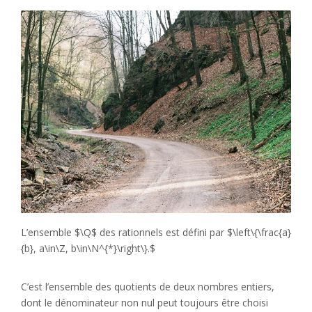
L’ensemble $\Q$ des rationnels est défini par $\left\{\frac{a}
{b}, a\in\Z, b\in\N^{*}\right\}.$
C’est l’ensemble des quotients de deux nombres entiers,
dont le dénominateur non nul peut toujours être choisi