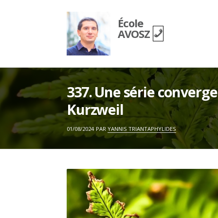
Skip
to
École
content
AVOSZ
337. Une série converg
Kurzweil
ON
01/08/2024
PAR
YANNIS TRIANTAPHYLIDES