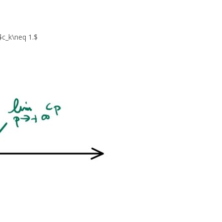
 $c_k\neq 1.$