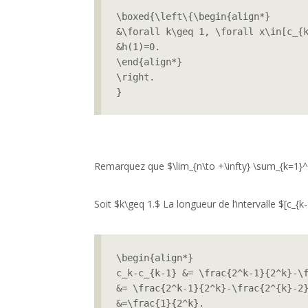
\boxed{\left\{\begin{align*}

&\forall k\geq 1, \forall x\in[c_{k
&h(1)=0.

\end{align*}

\right.

}
Remarquez que $\lim_{n\to +\infty} \sum_{k=1}^{n
Soit $k\geq 1.$ La longueur de l’intervalle $[c_{k-
\begin{align*}

c_k-c_{k-1} &= \frac{2^k-1}{2^k}-\f
&= \frac{2^k-1}{2^k}-\frac{2^{k}-2}
&=\frac{1}{2^k}.
