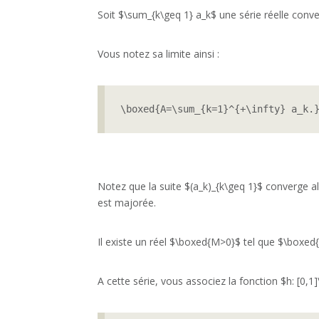
Soit $\sum_{k\geq 1} a_k$ une série réelle conv
Vous notez sa limite ainsi :
\boxed{A=\sum_{k=1}^{+\infty} a_k.
Notez que la suite $(a_k)_{k\geq 1}$ converge alo
est majorée.
Il existe un réel $\boxed{M>0}$ tel que $\boxed{\f
A cette série, vous associez la fonction $h: [0,1]