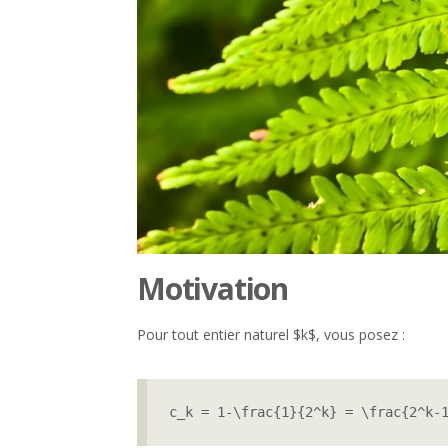
Motivation
Pour tout entier naturel $k$, vous posez :
c_k = 1-\frac{1}{2^k} = \frac{2^k-