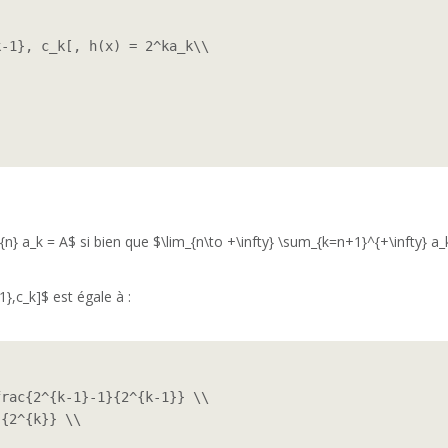
-1}, c_k[, h(x) = 2^ka_k\\

} a_k = A$ si bien que $\lim_{n\to +\infty} \sum_{k=n+1}^{+\infty} a_
1},c_k]$ est égale à :
rac{2^{k-1}-1}{2^{k-1}} \\

{2^{k}} \\
