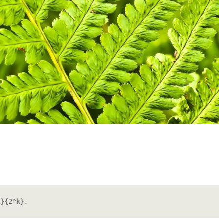
1}{2^k}.