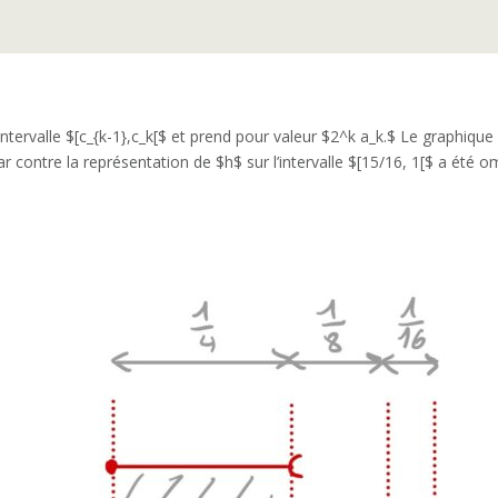
’intervalle $[c_{k-1},c_k[$ et prend pour valeur $2^k a_k.$ Le graphique
 Par contre la représentation de $h$ sur l’intervalle $[15/16, 1[$ a été 