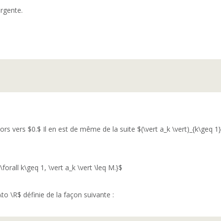
ergente.
}
rs vers $0.$ Il en est de même de la suite $(\vert a_k \vert)_{k\geq 1}
orall k\geq 1, \vert a_k \vert \leq M.}$
\to \R$ définie de la façon suivante :