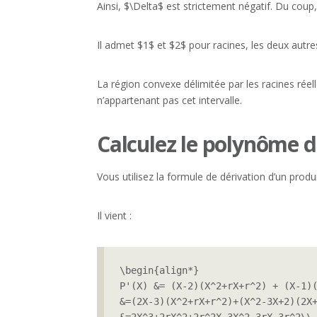
Ainsi, $\Delta$ est strictement négatif. Du coup
Il admet $1$ et $2$ pour racines, les deux autr
La région convexe délimitée par les racines réell
n’appartenant pas cet intervalle.
Calculez le polynôme d
Vous utilisez la formule de dérivation d’un prod
Il vient :
\begin{align*}

P'(X) &= (X-2)(X^2+rX+r^2) + (X-1)(
&=(2X-3)(X^2+rX+r^2)+(X^2-3X+2)(2X+
&=2X^3+2rX^2+2r^2X-3X^2-3rX-3r^2\\
