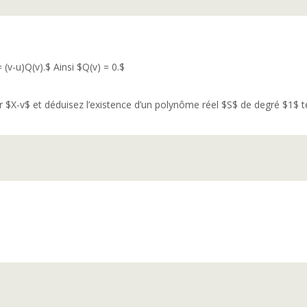
 (v-u)Q(v).$ Ainsi $Q(v) = 0.$
r $X-v$ et déduisez l’existence d’un polynôme réel $S$ de degré $1$ te