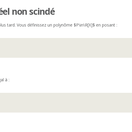
éel non scindé
plus tard. Vous définissez un polynôme $P\in\R[X]$ en posant :
l à :