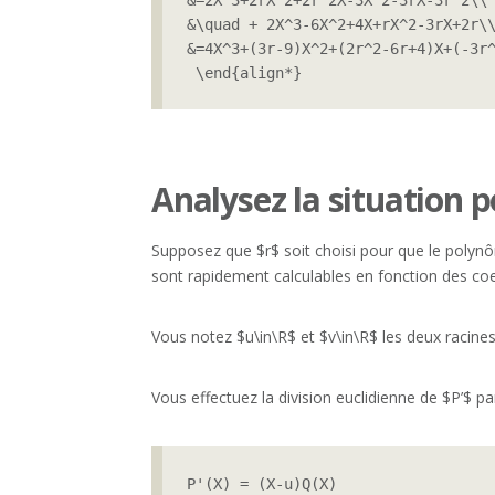
&\quad + 2X^3-6X^2+4X+rX^2-3rX+2r\\
&=4X^3+(3r-9)X^2+(2r^2-6r+4)X+(-3r^
 \end{align*} 
Analysez la situation 
Supposez que $r$ soit choisi pour que le polynô
sont rapidement calculables en fonction des coe
Vous notez $u\in\R$ et $v\in\R$ les deux racines
Vous effectuez la division euclidienne de $P’$ p
P'(X) = (X-u)Q(X)