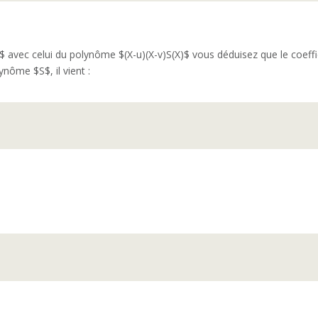
’$ avec celui du polynôme $(X-u)(X-v)S(X)$ vous déduisez que le coeff
ynôme $S$, il vient :