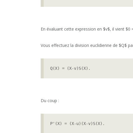
En évaluant cette expression en $v$, il vient $0 =
Vous effectuez la division euclidienne de $Q$ pa
Q(X) = (X-v)S(X).
Du coup :
P'(X) = (X-u)(X-v)S(X).