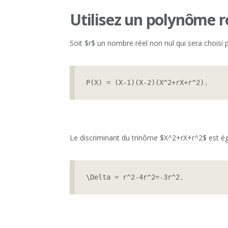
Utilisez un polynôme r
Soit $r$ un nombre réel non nul qui sera choisi 
P(X) = (X-1)(X-2)(X^2+rX+r^2).
Le discriminant du trinôme $X^2+rX+r^2$ est éga
\Delta = r^2-4r^2=-3r^2.