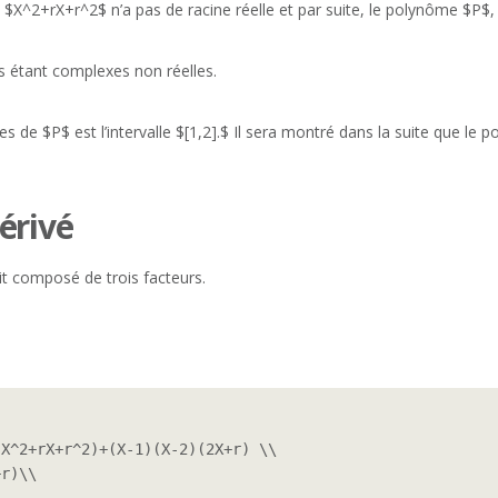
, $X^2+rX+r^2$ n’a pas de racine réelle et par suite, le polynôme $P$,
es étant complexes non réelles.
es de $P$ est l’intervalle $[1,2].$ Il sera montré dans la suite que le
érivé
uit composé de trois facteurs.
X^2+rX+r^2)+(X-1)(X-2)(2X+r) \\

r)\\
