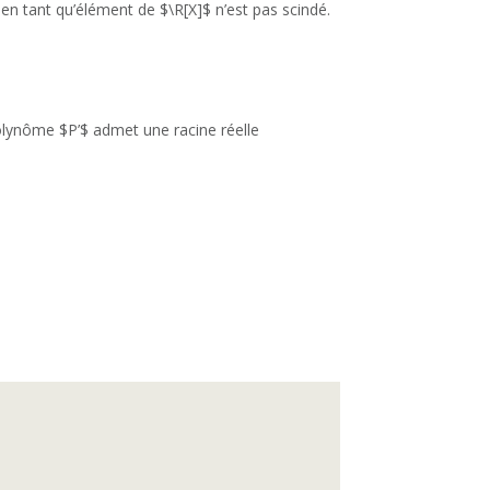
 en tant qu’élément de $\R[X]$ n’est pas scindé.
 polynôme $P’$ admet une racine réelle