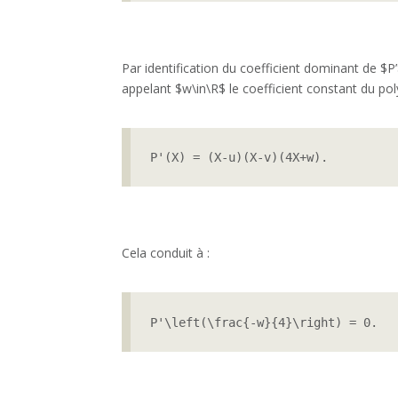
Par identification du coefficient dominant de $P
appelant $w\in\R$ le coefficient constant du pol
P'(X) = (X-u)(X-v)(4X+w).
Cela conduit à :
P'\left(\frac{-w}{4}\right) = 0.