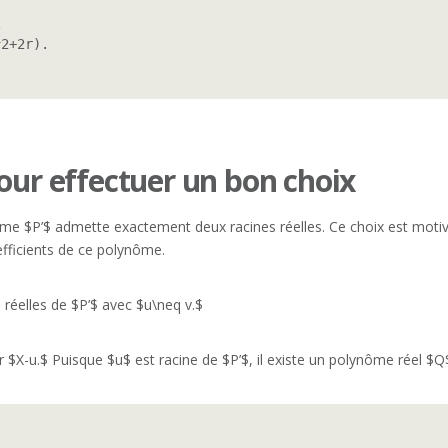


2+2r).

pour effectuer un bon choix
me $P’$ admette exactement deux racines réelles. Ce choix est motivé
fficients de ce polynôme.
 réelles de $P’$ avec $u\neq v.$
ar $X-u.$ Puisque $u$ est racine de $P’$, il existe un polynôme réel $Q