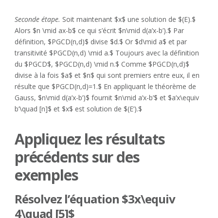
Seconde étape.
Soit maintenant $x$ une solution de $(E).$
Alors $n \mid ax-b$ ce qui s’écrit $n\mid d(a’x-b’).$ Par
définition, $PGCD(n,d)$ divise $d.$ Or $d\mid a$ et par
transitivité $PGCD(n,d) \mid a.$ Toujours avec la définition
du $PGCD$, $PGCD(n,d) \mid n.$ Comme $PGCD(n,d)$
divise à la fois $a$ et $n$ qui sont premiers entre eux, il en
résulte que $PGCD(n,d)=1.$ En appliquant le théorème de
Gauss, $n\mid d(a’x-b’)$ fournit $n\mid a’x-b’$ et $a’x\equiv
b’\quad [n]$ et $x$ est solution de $(E’).$
Appliquez les résultats
précédents sur des
exemples
Résolvez l’équation $3x\equiv
4\quad [5]$