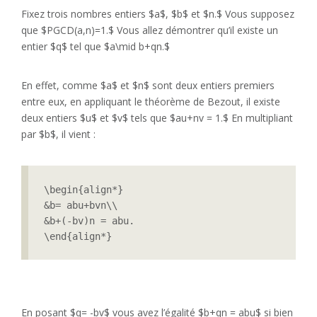
Fixez trois nombres entiers $a$, $b$ et $n.$ Vous supposez
que $PGCD(a,n)=1.$ Vous allez démontrer qu’il existe un
entier $q$ tel que $a\mid b+qn.$
En effet, comme $a$ et $n$ sont deux entiers premiers
entre eux, en appliquant le théorème de Bezout, il existe
deux entiers $u$ et $v$ tels que $au+nv = 1.$ En multipliant
par $b$, il vient :
\begin{align*}

&b= abu+bvn\\

&b+(-bv)n = abu.

En posant $q= -bv$ vous avez l’égalité $b+qn = abu$ si bien