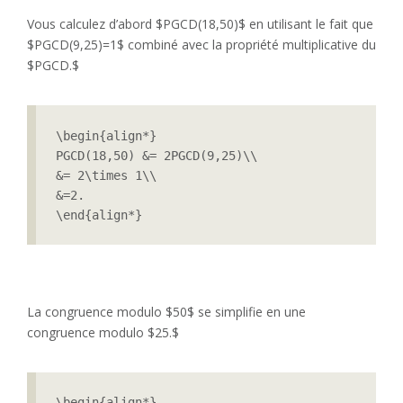
Vous calculez d’abord $PGCD(18,50)$ en utilisant le fait que
$PGCD(9,25)=1$ combiné avec la propriété multiplicative du
$PGCD.$
\begin{align*}

PGCD(18,50) &= 2PGCD(9,25)\\

&= 2\times 1\\

&=2.

\end{align*}
La congruence modulo $50$ se simplifie en une
congruence modulo $25.$
\begin{align*}
