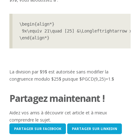
\begin{align*}

 9x\equiv 21\quad [25] &\Longleftrightarrow x\eq
\end{align*}
La division par $9$ est autorisée sans modifier la
congruence modulo $25$ puisque $PGCD(9,25)=1.$
Partagez maintenant !
Aidez vos amis à découvrir cet article et à mieux
comprendre le sujet.
PARTAGER SUR FACEBOOK
PARTAGER SUR LINKEDIN