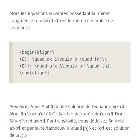
Alors les équations suivantes possédant la même
congruence modulo $n$ ont le même ensemble de
solutions :
\begin{align*}

(E): \quad ax &\equiv b \quad [n]\\

(E'): \quad a'x &\equiv b' \quad [n].

\end{align*}
Première étape.
Soit $x$ une solution de l’équation $(E’).$
Alors $n \mid a’x-b’.$ Or $ax-b = da’x-db’ = d(a’x-b’).$ Donc
$a’x-b’ \mid ax-b.$ Par transitivité, vous déduisez $n \mid
ax-b$ et par suite $ax\equiv b \quad [n]$ et $x$ est solution
de $(E).$