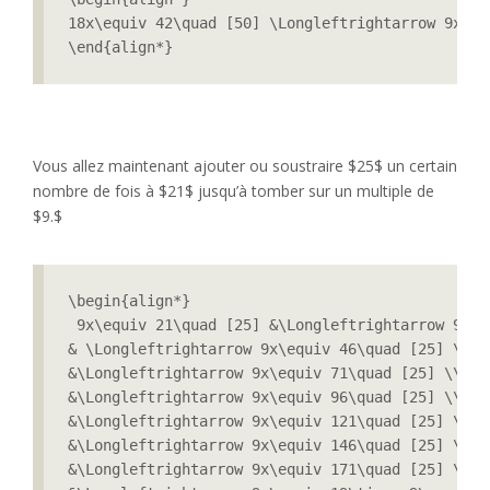
18x\equiv 42\quad [50] \Longleftrightarrow 9x\eq
\end{align*}
Vous allez maintenant ajouter ou soustraire $25$ un certain
nombre de fois à $21$ jusqu’à tomber sur un multiple de
$9.$
\begin{align*}

 9x\equiv 21\quad [25] &\Longleftrightarrow 9x\e
& \Longleftrightarrow 9x\equiv 46\quad [25] \\

&\Longleftrightarrow 9x\equiv 71\quad [25] \\

&\Longleftrightarrow 9x\equiv 96\quad [25] \\

&\Longleftrightarrow 9x\equiv 121\quad [25] \\

&\Longleftrightarrow 9x\equiv 146\quad [25] \\

&\Longleftrightarrow 9x\equiv 171\quad [25] \\
