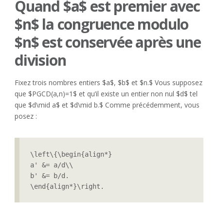
Quand $a$ est premier avec
$n$ la congruence modulo
$n$ est conservée après une
division
Fixez trois nombres entiers $a$, $b$ et $n.$ Vous supposez
que $PGCD(a,n)=1$ et qu’il existe un entier non nul $d$ tel
que $d\mid a$ et $d\mid b.$ Comme précédemment, vous
posez :
\left\{\begin{align*}

a' &= a/d\\

b' &= b/d.

\end{align*}\right.