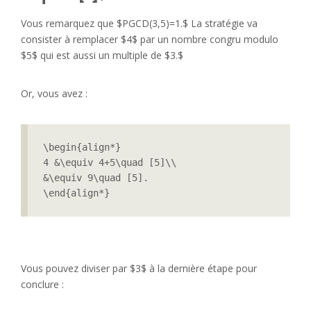
Vous remarquez que $PGCD(3,5)=1.$ La stratégie va
consister à remplacer $4$ par un nombre congru modulo
$5$ qui est aussi un multiple de $3.$
Or, vous avez :
\begin{align*}

4 &\equiv 4+5\quad [5]\\

&\equiv 9\quad [5].

\end{align*} 
Vous pouvez diviser par $3$ à la dernière étape pour
conclure :