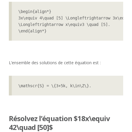
\begin{align*}

3x\equiv 4\quad [5] \Longleftrightarrow 3x\equiv9
\Longleftrightarrow x\equiv3 \quad [5].

\end{align*}
L’ensemble des solutions de cette équation est :
\mathscr{S} = \{3+5k, k\in\Z\}.
Résolvez l’équation $18x\equiv
42\quad [50]$