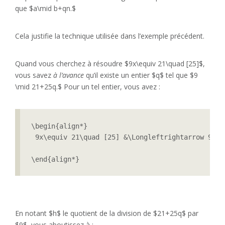
que $a\mid b+qn.$
Cela justifie la technique utilisée dans l’exemple précédent.
Quand vous cherchez à résoudre $9x\equiv 21\quad [25]$,
vous savez
à l’avance
qu’il existe un entier $q$ tel que $9
\mid 21+25q.$ Pour un tel entier, vous avez :
\begin{align*}

 9x\equiv 21\quad [25] &\Longleftrightarrow 9x\e
\end{align*}
En notant $h$ le quotient de la division de $21+25q$ par
$9$, vous aboutissez à :