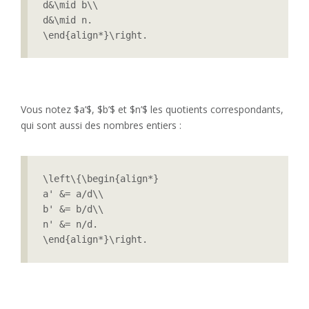
d&\mid b\\

d&\mid n.

\end{align*}\right.
Vous notez $a’$, $b’$ et $n’$ les quotients correspondants,
qui sont aussi des nombres entiers :
\left\{\begin{align*}

a' &= a/d\\

b' &= b/d\\

n' &= n/d.

\end{align*}\right.