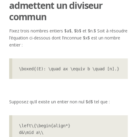
admettent un diviseur
commun
Fixez trois nombres entiers $a$, $b$ et $n.$ Soit à résoudre
l’équation ci-dessous dont l’inconnue $x$ est un nombre
entier :
\boxed{(E): \quad ax \equiv b \quad [n].}
Supposez qu’il existe un entier non nul $d$ tel que :
\left\{\begin{align*}

d&\mid a\\
