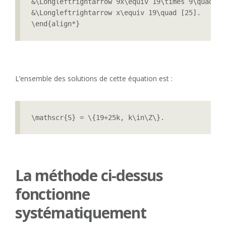
&\Longleftrightarrow 9x\equiv 19\times 9\quad [25
&\Longleftrightarrow x\equiv 19\quad [25].

\end{align*}
L’ensemble des solutions de cette équation est :
\mathscr{S} = \{19+25k, k\in\Z\}.
La méthode ci-dessus
fonctionne
systématiquement