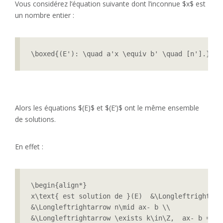
Vous considérez l’équation suivante dont l’inconnue $x$ est
un nombre entier :
\boxed{(E'): \quad a'x \equiv b' \quad [n'].}
Alors les équations $(E)$ et $(E’)$ ont le même ensemble
de solutions.
En effet :
\begin{align*}

x\text{ est solution de }(E)  &\Longleftrightarr
&\Longleftrightarrow n\mid ax- b \\

&\Longleftrightarrow \exists k\in\Z,  ax- b = kn 