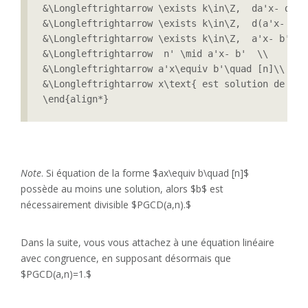
&\Longleftrightarrow \exists k\in\Z,  da'x- db' =
&\Longleftrightarrow \exists k\in\Z,  d(a'x- b') 
&\Longleftrightarrow \exists k\in\Z,  a'x- b' = k
&\Longleftrightarrow  n' \mid a'x- b'  \\

&\Longleftrightarrow a'x\equiv b'\quad [n]\\

&\Longleftrightarrow x\text{ est solution de }(E'
\end{align*} 
Note
. Si équation de la forme $ax\equiv b\quad [n]$
possède au moins une solution, alors $b$ est
nécessairement divisible $PGCD(a,n).$
Dans la suite, vous vous attachez à une équation linéaire
avec congruence, en supposant désormais que
$PGCD(a,n)=1.$