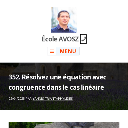
Skip
to
content
École AVOSZ
MENU
352. Résolvez une équation avec
congruence dans le cas linéaire
ON
22/04/2025
PAR
YANNIS TRIANTAPHYLIDES