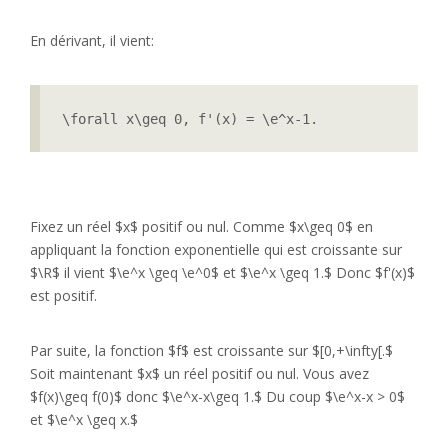
En dérivant, il vient:
\forall x\geq 0, f'(x) = \e^x-1.
Fixez un réel $x$ positif ou nul. Comme $x\geq 0$ en
appliquant la fonction exponentielle qui est croissante sur
$\R$ il vient $\e^x \geq \e^0$ et $\e^x \geq 1.$ Donc $f'(x)$
est positif.
Par suite, la fonction $f$ est croissante sur $[0,+\infty[.$
Soit maintenant $x$ un réel positif ou nul. Vous avez
$f(x)\geq f(0)$ donc $\e^x-x\geq 1.$ Du coup $\e^x-x > 0$
et $\e^x \geq x.$