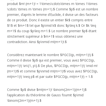
produit $m! (m+1)! = 1\times\cdots\times m \times 1\times
\cdots \times m \times (m+1).$ Comme $p$ est un nombre
premier, d’après le lemme d’Euclide, il divise un des facteurs
de ce produit. Donc il existe un entier $k$ compris entre
$1$ et $m+1$ tel que $p\mid k$ donc $p\leq k.$ Or $k \leq
m+1$ du coup $p\leq m+1.$ Le nombre premier $p$ étant
strictement supérieur à $m+1$ vous obtenez une
contradiction. Ainsi $p\nmid m!(m+1)!.$
Considérez maintenant le nombre $PGCD(p, m!(m+1)!).$
Comme il divise $p$ qui est premier, vous avez $PGCD(p,
m!(m+1)!) \in\{1, p\}.$ De plus, $PGCD(p, m!(m+1)!) \mid m!
(m+1)!$ et comme $p\nmid m!(m+1)!$ vous avez $PGCD(p,
m!(m+1)!) \neq p$ et par suite $PGCD(p, m!(m+1)!) = 1.$
Comme $p$ divise $m!(m+1)! \binom{2m+1}{m+1}$
l’application du théorème de Gauss fournit $p\mid
\binom{2m+1}{m+1}.$