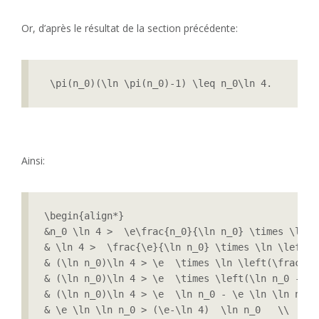
Or, d’après le résultat de la section précédente:
 \pi(n_0)(\ln \pi(n_0)-1) \leq n_0\ln 4.
Ainsi:
\begin{align*}

&n_0 \ln 4 >  \e\frac{n_0}{\ln n_0} \times \ln \
& \ln 4 >  \frac{\e}{\ln n_0} \times \ln \left(\
& (\ln n_0)\ln 4 > \e  \times \ln \left(\frac{n_
& (\ln n_0)\ln 4 > \e  \times \left(\ln n_0 - \l
& (\ln n_0)\ln 4 > \e  \ln n_0 - \e \ln \ln n_0 \
& \e \ln \ln n_0 > (\e-\ln 4)  \ln n_0   \\
