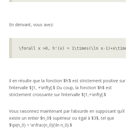
En dérivant, vous avez:
\forall x >0, h'(x) = 1\times(\ln x-1)+x\times \
Il en résulte que la fonction $h’$ est strictement positive sur
l’intervalle $]1, +\infty[.$ Du coup, la fonction $h$ est
strictement croissante sur l’intervalle $]1,+\infty[.$
Vous raisonnez maintenant par l’absurde en supposant qu’il
existe un entier $n_0$ supérieur ou égal à $3$, tel que
$\pi(n_0) > \e\frac{n_0}{\ln n_0}.$