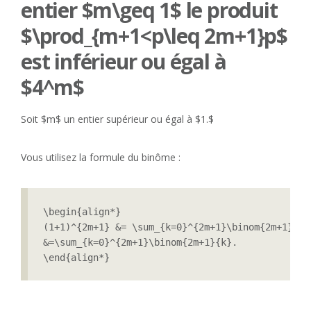
entier $m\geq 1$ le produit
$\prod_{m+1<p\leq 2m+1}p$
est inférieur ou égal à
$4^m$
Soit $m$ un entier supérieur ou égal à $1.$
Vous utilisez la formule du binôme :
\begin{align*}

(1+1)^{2m+1} &= \sum_{k=0}^{2m+1}\binom{2m+1}{k}
&=\sum_{k=0}^{2m+1}\binom{2m+1}{k}.

\end{align*}