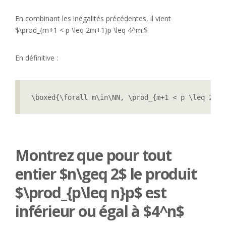
En combinant les inégalités précédentes, il vient
$\prod_{m+1 < p \leq 2m+1}p \leq 4^m.$
En définitive :
\boxed{\forall m\in\NN, \prod_{m+1 < p \leq 2m+1
Montrez que pour tout
entier $n\geq 2$ le produit
$\prod_{p\leq n}p$ est
inférieur ou égal à $4^n$