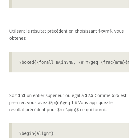
Utilisant le résultat précédent en choisissant $x=m$, vous
obtenez:
\boxed{\forall m\in\NN, \e^m\geq \frac{m^m}{m!}.
Soit $n$ un entier supérieur ou égal à $2.$ Comme $2$ est
premier, vous avez $\pi(n)\geq 1.$ Vous appliquez le
résultat précédent pour $m=\pi(n)$ ce qui fournit:
\begin{align*}
