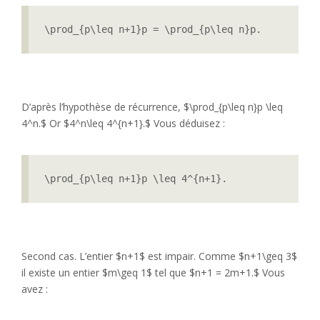
\prod_{p\leq n+1}p = \prod_{p\leq n}p.
D’après l’hypothèse de récurrence, $\prod_{p\leq n}p \leq
4^n.$ Or $4^n\leq 4^{n+1}.$ Vous déduisez :
\prod_{p\leq n+1}p \leq 4^{n+1}.
Second cas. L’entier $n+1$ est impair. Comme $n+1\geq 3$
il existe un entier $m\geq 1$ tel que $n+1 = 2m+1.$ Vous
avez :