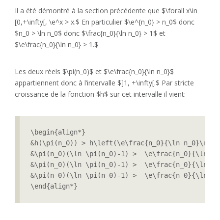
Il a été démontré à la section précédente que $\forall x\in
[0,+\infty[, \e^x > x.$ En particulier $\e^{n_0} > n_0$ donc
$n_0 > \ln n_0$ donc $\frac{n_0}{\ln n_0} > 1$ et
$\e\frac{n_0}{\ln n_0} > 1.$
Les deux réels $\pi(n_0)$ et $\e\frac{n_0}{\ln n_0}$
appartiennent donc à l’intervalle $]1, +\infty[.$ Par stricte
croissance de la fonction $h$ sur cet intervalle il vient:
\begin{align*}

&h(\pi(n_0)) > h\left(\e\frac{n_0}{\ln n_0}\right
&\pi(n_0)(\ln \pi(n_0)-1) >  \e\frac{n_0}{\ln n_
&\pi(n_0)(\ln \pi(n_0)-1) >  \e\frac{n_0}{\ln n_
&\pi(n_0)(\ln \pi(n_0)-1) >  \e\frac{n_0}{\ln n_
\end{align*} 