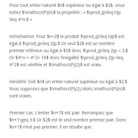
Pour tout entier naturel $n$ supérieur ou égal à $2$, vous
notez $\mathscr{P}(n)$ la propriété : « $\prod_{p\leq n}p
\leq 4^n.$ »
Initialisation
. Pour $n=2$ le produit $\prod_{p\leq n}p$ est
égal à $\prod_{p\leq 2}p.$ Or seul $2$ est un nombre
premier inférieur ou égal à $2$ donc $\prod_{p\leq 2}p = 2.$
Or $4^n = 4^2= 16$ donc l’inégalité $\prod_{p\leq 2}p \leq
4^2$ est vérifiée et $\mathscr{P}(2)$ est vraie.
Hérédité
. Soit $n$ un entier naturel supérieur ou égal à $2.$
Vous supposez que $\mathscr{P}(2),\dots,\mathscr{P}(n)$
sont vraies.
Premier cas. L’entier $n+1$ est pair. Remarquez que
$n+1\geq 3.$ Or $2$ est le seul nombre premier pair. Donc
$n+1$ n’est pas premier. Il en résulte que :