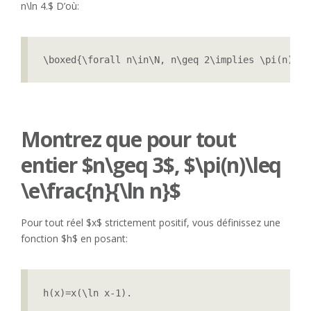
n\ln 4.$ D’où:
\boxed{\forall n\in\N, n\geq 2\implies \pi(n)(\l
Montrez que pour tout
entier $n\geq 3$, $\pi(n)\leq
\e\frac{n}{\ln n}$
Pour tout réel $x$ strictement positif, vous définissez une
fonction $h$ en posant:
h(x)=x(\ln x-1).