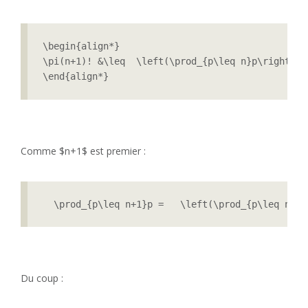
\begin{align*}

\pi(n+1)! &\leq  \left(\prod_{p\leq n}p\right) \t
\end{align*}
Comme $n+1$ est premier :
  \prod_{p\leq n+1}p =   \left(\prod_{p\leq n}p\
Du coup :