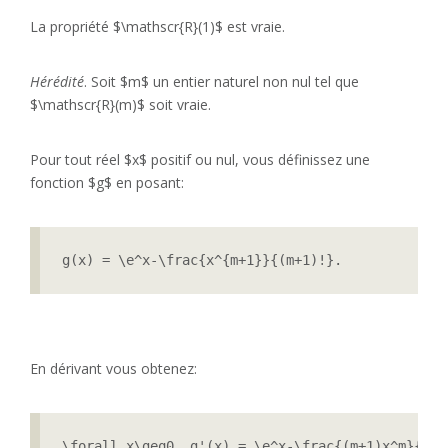
La propriété $\mathscr{R}(1)$ est vraie.
Hérédité
. Soit $m$ un entier naturel non nul tel que
$\mathscr{R}(m)$ soit vraie.
Pour tout réel $x$ positif ou nul, vous définissez une
fonction $g$ en posant:
g(x) = \e^x-\frac{x^{m+1}}{(m+1)!}.
En dérivant vous obtenez:
\forall x\geq0, g'(x) = \e^x-\frac{(m+1)x^m}{m!\