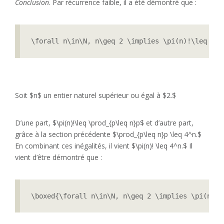
Conclusion
. Par récurrence faible, il a été démontré que :
\forall n\in\N, n\geq 2 \implies \pi(n)!\leq \pr
Soit $n$ un entier naturel supérieur ou égal à $2.$
D’une part, $\pi(n)!\leq \prod_{p\leq n}p$ et d’autre part,
grâce à la section précédente $\prod_{p\leq n}p \leq 4^n.$
En combinant ces inégalités, il vient $\pi(n)! \leq 4^n.$ Il
vient d’être démontré que :
\boxed{\forall n\in\N, n\geq 2 \implies \pi(n)!\