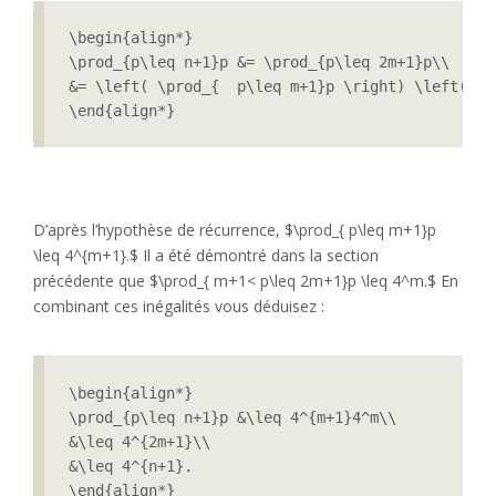
\begin{align*}

\prod_{p\leq n+1}p &= \prod_{p\leq 2m+1}p\\

&= \left( \prod_{  p\leq m+1}p \right) \left(\pr
\end{align*}
D’après l’hypothèse de récurrence, $\prod_{ p\leq m+1}p
\leq 4^{m+1}.$ Il a été démontré dans la section
précédente que $\prod_{ m+1< p\leq 2m+1}p \leq 4^m.$ En
combinant ces inégalités vous déduisez :
\begin{align*}

\prod_{p\leq n+1}p &\leq 4^{m+1}4^m\\

&\leq 4^{2m+1}\\

&\leq 4^{n+1}.

\end{align*}