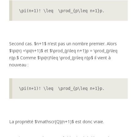
\pi(n+1)! \leq  \prod_{p\leq n+1}p.
Second cas. $n+1$ n’est pas un nombre premier. Alors
$\pi(n) =\pi(n+1)$ et $\prod_{p\leq n+1}p = \prod_{p\leq
n}p.$ Comme $\pi(n)!\leq \prod_{p\leq n}p$ il vient à
nouveau :
\pi(n+1)! \leq  \prod_{p\leq n+1}p.
La propriété $\mathscr{Q}(n+1)$ est donc vraie.