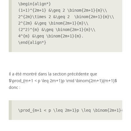
\begin{align*}

(1+1)^{2m+1} &\geq 2 \binom{2m+1}{m}\\

2^{2m}\times 2 &\geq 2  \binom{2m+1}{m}\\

2^{2m} &\geq \binom{2m+1}{m}\\

(2^2)^{m} &\geq \binom{2m+1}{m}\\

4^{m} &\geq \binom{2m+1}{m}.

\end{align*}
Il a été montré dans la section précédente que
$\prod_{m+1 < p \leq 2m+1}p \mid \binom{2m+1}{m+1}$
donc :
\prod_{m+1 < p \leq 2m+1}p \leq \binom{2m+1}{m+1