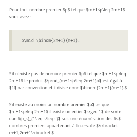
Pour tout nombre premier $p$ tel que $m+1<p\leq 2m+1$
vous avez :
 p\mid \binom{2m+1}{m+1}.
S’il n’existe pas de nombre premier $p$ tel que $m+1<p\leq
2m+1$ le produit $\prod_{m+1<p\leq 2m+1}p$ est égal à
$1$ par convention et il divise donc $\binom{2m+1}{m+1}.$
S’il existe au moins un nombre premier $p$ tel que
$m+1<p\leq 2m+1$ il existe un entier $s\geq 1$ de sorte
que $(p_k)_{1\leq k\leq s}$ soit une énumération des $s$
nombres premiers appartenant à l’intervalle $\rrbracket
m+1,2m+1\rrbracket.$