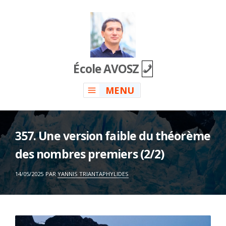
Skip
to
content
École AVOSZ
MENU
357. Une version faible du théorème
des nombres premiers (2/2)
ON
14/05/2025
PAR
YANNIS TRIANTAPHYLIDES