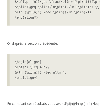
&\e^{\pi (n)}\geq \frac{\pi(n)^{\pi(n)}}{\pi(n)!}
&\pi(n)\geq \pi(n)\ln\pi(n)-\ln (\pi(n)!) \\

&\ln (\pi(n)!) \geq \pi(n)(\ln \pi(n)-1).

\end{align*}
Or d’après la section précédente:
\begin{align*}

&\pi(n)!\leq 4^n\\

&\ln (\pi(n)!) \leq n\ln 4.

\end{align*}
En cumulant ces résultats vous avez $\pi(n)(\ln \pi(n)-1) \leq