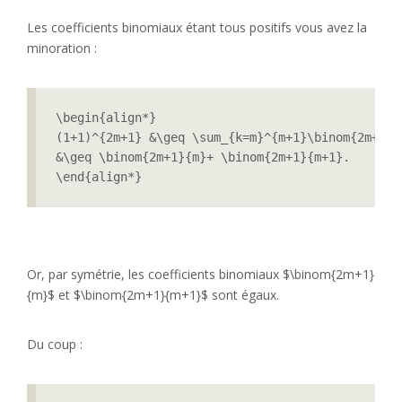
Les coefficients binomiaux étant tous positifs vous avez la
minoration :
\begin{align*}

(1+1)^{2m+1} &\geq \sum_{k=m}^{m+1}\binom{2m+1}{k
&\geq \binom{2m+1}{m}+ \binom{2m+1}{m+1}.

\end{align*}
Or, par symétrie, les coefficients binomiaux $\binom{2m+1}
{m}$ et $\binom{2m+1}{m+1}$ sont égaux.
Du coup :