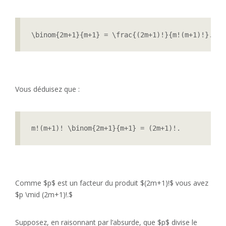
\binom{2m+1}{m+1} = \frac{(2m+1)!}{m!(m+1)!}.
Vous déduisez que :
m!(m+1)! \binom{2m+1}{m+1} = (2m+1)!.
Comme $p$ est un facteur du produit $(2m+1)!$ vous avez
$p \mid (2m+1)!.$
Supposez, en raisonnant par l’absurde, que $p$ divise le