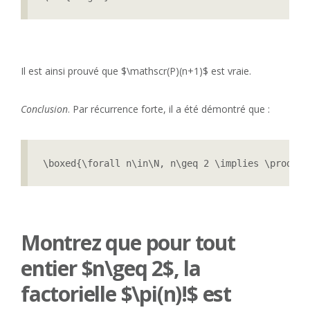
Il est ainsi prouvé que $\mathscr(P)(n+1)$ est vraie.
Conclusion
. Par récurrence forte, il a été démontré que :
\boxed{\forall n\in\N, n\geq 2 \implies \prod_{p
Montrez que pour tout
entier $n\geq 2$, la
factorielle $\pi(n)!$ est