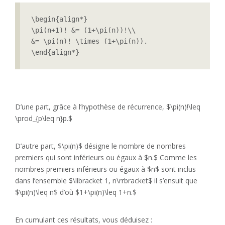
\begin{align*}

\pi(n+1)! &= (1+\pi(n))!\\

&= \pi(n)! \times (1+\pi(n)).

\end{align*}
D’une part, grâce à l’hypothèse de récurrence, $\pi(n)!\leq
\prod_{p\leq n}p.$
D’autre part, $\pi(n)$ désigne le nombre de nombres
premiers qui sont inférieurs ou égaux à $n.$ Comme les
nombres premiers inférieurs ou égaux à $n$ sont inclus
dans l’ensemble $\llbracket 1, n\rrbracket$ il s’ensuit que
$\pi(n)\leq n$ d’où $1+\pi(n)\leq 1+n.$
En cumulant ces résultats, vous déduisez :