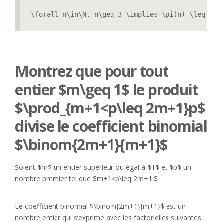
\forall n\in\N, n\geq 3 \implies \pi(n) \leq \e 
Montrez que pour tout
entier $m\geq 1$ le produit
$\prod_{m+1<p\leq 2m+1}p$
divise le coefficient binomial
$\binom{2m+1}{m+1}$
Soient $m$ un entier supérieur ou égal à $1$ et $p$ un
nombre premier tel que $m+1<p\leq 2m+1.$
Le coefficient binomial $\binom{2m+1}{m+1}$ est un
nombre entier qui s’exprime avec les factorielles suivantes :