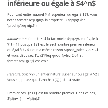
inférieure ou égale à $4^n$
Pour tout entier naturel $n$ supérieur ou égal à $2$, vous
notez $\mathscr{Q}(n)$ la propriété : « $\pi(n)! \leq
\prod_{p\leq n}p.$ »
Initialisation
. Pour $n=2$ la factorielle $\pi(2)!$ est égale à
$1! = 1$ puisque $2$ est le seul nombre premier inférieur
ou égal à $2.$ Pour la même raison $\prod_{p\leq 2}p = 2$
et vous déduisez $\pi(2)!\leq \prod_{p\leq 2}p$ et
$\mathscr{Q}(2)$ est vraie.
Hérédité
. Soit $n$ un entier naturel supérieur ou égal à $2.$
Vous supposez que $\mathscr{Q}(n)$ est vraie.
Premier cas. $n+1$ est un nombre premier. Dans ce cas,
$\pi(n+1) = 1+\pi(n).$