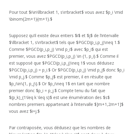
Pour tout $i\in\llbracket 1, s\rrbracket$ vous avez $p_i \mid
\binom{2m+1}{m+1}.$
Supposez qu’il existe deux entiers $i$ et $j$ de l’intervalle
$\llbracket 1, s\rrbracket$ tels que $PGCD(p_i,p_j)\neq 1.$
Comme $PGCD(p_i,p_j) \mid p_i$ avec $p_i$ qui est
premier, vous avez $PGCD(p_i,p_j) \in {1, p_i}.$ Comme il
est supposé que $PGCD(p_i,p_j)\neq 1$ vous déduisez
$PGCD(p_i,p_j) = p_i.$ Or $PGCD(p_i,p_j) \mid p_j$ donc $p_i
\mid p_j.$ Comme $p_j$ est premier, il en résulte que
$p_i\in\{1, p_j\}.$ Or $p_i\neq 1$ en tant que nombre
premier donc $p_i = p_j.$ Compte tenu du fait que
$(p_k)_{1\leq k \leq s}$ est une énumération des $s$
nombres premiers appartenant à l’intervalle $]m+1,2m+1]$
vous avez $i=j.$
Par contraposée, vous déduisez que les nombres de