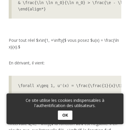
& \frac{\ln \ln n_0}{\ln n_0} > \frac{\e - \ln 4}
\end{align*}
Pour tout réel $x\in[1, +\infty[$ vous posez $u(x) = \frac{\ln
x}{x}.$
En dérivant, il vient:
\forall x\geq 1, u'(x) = \frac{\frac{1}{x}\times
Ce site utilise les cookies indispensables à
l'authentification des utilisateurs.
OK
Sur l’intervalle $[1, \e]$ la fonction $u’$ est positive et sur
l’intervalle $[\e, +\infty[$ la fonction $u’$ est négative. Il en