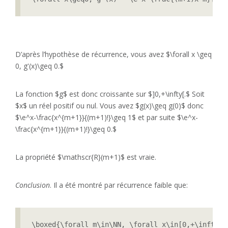
D’après l’hypothèse de récurrence, vous avez $\forall x \geq
0, g'(x)\geq 0.$
La fonction $g$ est donc croissante sur $]0,+\infty[.$ Soit
$x$ un réel positif ou nul. Vous avez $g(x)\geq g(0)$ donc
$\e^x-\frac{x^{m+1}}{(m+1)!}\geq 1$ et par suite $\e^x-
\frac{x^{m+1}}{(m+1)!}\geq 0.$
La propriété $\mathscr{R}(m+1)$ est vraie.
Conclusion
. Il a été montré par récurrence faible que:
\boxed{\forall m\in\NN, \forall x\in[0,+\infty[,