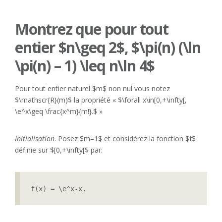
Montrez que pour tout
entier $n\geq 2$, $\pi(n) (\ln
\pi(n) – 1) \leq n\ln 4$
Pour tout entier naturel $m$ non nul vous notez
$\mathscr{R}(m)$ la propriété « $\forall x\in[0,+\infty[,
\e^x\geq \frac{x^m}{m!}.$ »
Initialisation
. Posez $m=1$ et considérez la fonction $f$
définie sur $[0,+\infty[$ par:
f(x) = \e^x-x.