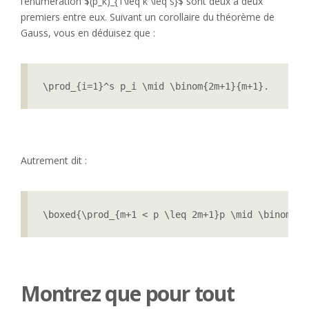
l’énumération $(p_k)_{1\leq k \leq s}$ sont deux à deux
premiers entre eux. Suivant un corollaire du théorème de
Gauss, vous en déduisez que :
\prod_{i=1}^s p_i \mid \binom{2m+1}{m+1}.
Autrement dit :
\boxed{\prod_{m+1 < p \leq 2m+1}p \mid \binom{2m
Montrez que pour tout