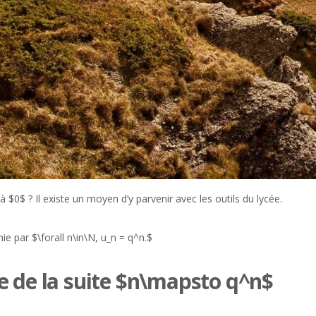
 à $0$ ? Il existe un moyen d’y parvenir avec les outils du lycée.
nie par $\forall n\in\N, u_n = q^n.$
e de la suite $n\mapsto q^n$