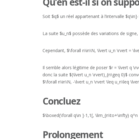
Qu’en est-il si on suppo
Soit $q$ un réel appartenant à l’intervalle $q\in
La suite $u_n$ possède des variations de signe,
Cependant, $\forall n\in\N, \lvert u_n \rvert = \lv
Il semble alors légitime de poser $r = \lvert q 
donc la suite $(\lvert u_n \rvert)_{n\geq 0}$ co
$\forall n\in\N, -\lvert u_n \rvert \leq u_n\leq \lve
Concluez
$\boxed{\forall q\in ]-1,1[, \lim_{n\to+\infty} q^n
Prolongement