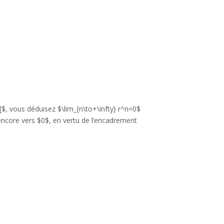
1[$, vous déduisez $\lim_{n\to+\infty} r^n=0$
 encore vers $0$, en vertu de l’encadrement