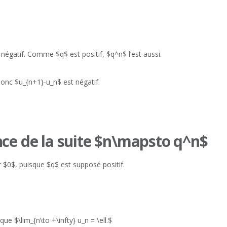
 négatif. Comme $q$ est positif, $q^n$ l’est aussi.
 donc $u_{n+1}-u_n$ est négatif.
nce de la suite $n\mapsto q^n$
 $0$, puisque $q$ est supposé positif.
que $\lim_{n\to +\infty} u_n = \ell.$