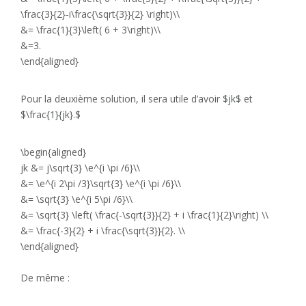
\frac{3}{2}-i\frac{\sqrt{3}}{2} \right)\\
&= \frac{1}{3}\left( 6 + 3\right)\\
&=3.
\end{aligned}
Pour la deuxième solution, il sera utile d’avoir $jk$ et
$\frac{1}{jk}.$
\begin{aligned}
jk &= j\sqrt{3} \e^{i \pi /6}\\
&= \e^{i 2\pi /3}\sqrt{3} \e^{i \pi /6}\\
&= \sqrt{3} \e^{i 5\pi /6}\\
&= \sqrt{3} \left( \frac{-\sqrt{3}}{2} + i \frac{1}{2}\right) \\
&= \frac{-3}{2} + i \frac{\sqrt{3}}{2}. \\
\end{aligned}
De même :