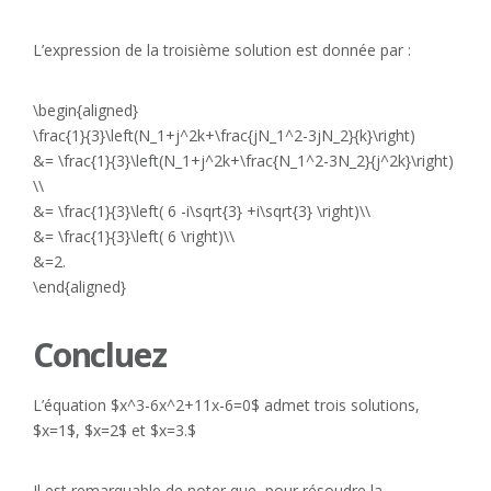
L’expression de la troisième solution est donnée par :
\begin{aligned}
\frac{1}{3}\left(N_1+j^2k+\frac{jN_1^2-3jN_2}{k}\right)
&= \frac{1}{3}\left(N_1+j^2k+\frac{N_1^2-3N_2}{j^2k}\right)
\\
&= \frac{1}{3}\left( 6 -i\sqrt{3} +i\sqrt{3} \right)\\
&= \frac{1}{3}\left( 6 \right)\\
&=2.
\end{aligned}
Concluez
L’équation $x^3-6x^2+11x-6=0$ admet trois solutions,
$x=1$, $x=2$ et $x=3.$
Il est remarquable de noter que, pour résoudre la