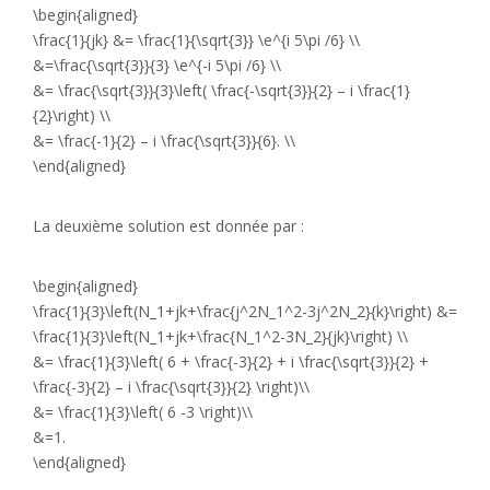
\begin{aligned}
\frac{1}{jk} &= \frac{1}{\sqrt{3}} \e^{i 5\pi /6} \\
&=\frac{\sqrt{3}}{3} \e^{-i 5\pi /6} \\
&= \frac{\sqrt{3}}{3}\left( \frac{-\sqrt{3}}{2} – i \frac{1}
{2}\right) \\
&= \frac{-1}{2} – i \frac{\sqrt{3}}{6}. \\
\end{aligned}
La deuxième solution est donnée par :
\begin{aligned}
\frac{1}{3}\left(N_1+jk+\frac{j^2N_1^2-3j^2N_2}{k}\right) &=
\frac{1}{3}\left(N_1+jk+\frac{N_1^2-3N_2}{jk}\right) \\
&= \frac{1}{3}\left( 6 + \frac{-3}{2} + i \frac{\sqrt{3}}{2} +
\frac{-3}{2} – i \frac{\sqrt{3}}{2} \right)\\
&= \frac{1}{3}\left( 6 -3 \right)\\
&=1.
\end{aligned}