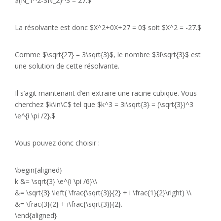
$(N_1^2-3N_2)^3 = 27.$
La résolvante est donc $X^2+0X+27 = 0$ soit $X^2 = -27.$
Comme $\sqrt{27} = 3\sqrt{3}$, le nombre $3i\sqrt{3}$ est
une solution de cette résolvante.
Il s’agit maintenant d’en extraire une racine cubique. Vous
cherchez $k\in\C$ tel que $k^3 = 3i\sqrt{3} = (\sqrt{3})^3
\e^{i \pi /2}.$
Vous pouvez donc choisir :
\begin{aligned}
k &= \sqrt{3} \e^{i \pi /6}\\
&= \sqrt{3} \left( \frac{\sqrt{3}}{2} + i \frac{1}{2}\right) \\
&= \frac{3}{2} + i\frac{\sqrt{3}}{2}.
\end{aligned}