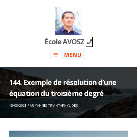
Skip
to
content
École AVOSZ
MENU
144. Exemple de résolution d’une
équation du troisième degré
ON
15/08/2021
PAR
YANNIS TRIANTAPHYLIDES