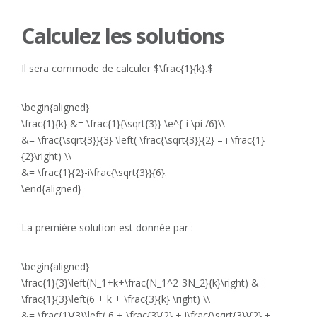
Calculez les solutions
Il sera commode de calculer $\frac{1}{k}.$
\begin{aligned}
\frac{1}{k} &= \frac{1}{\sqrt{3}} \e^{-i \pi /6}\\
&= \frac{\sqrt{3}}{3} \left( \frac{\sqrt{3}}{2} – i \frac{1}
{2}\right) \\
&= \frac{1}{2}-i\frac{\sqrt{3}}{6}.
\end{aligned}
La première solution est donnée par :
\begin{aligned}
\frac{1}{3}\left(N_1+k+\frac{N_1^2-3N_2}{k}\right) &=
\frac{1}{3}\left(6 + k + \frac{3}{k} \right) \\
&= \frac{1}{3}\left( 6 + \frac{3}{2} + i\frac{\sqrt{3}}{2} +