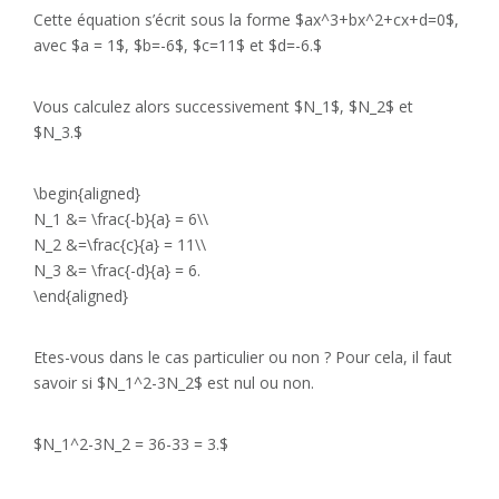
Cette équation s’écrit sous la forme $ax^3+bx^2+cx+d=0$,
avec $a = 1$, $b=-6$, $c=11$ et $d=-6.$
Vous calculez alors successivement $N_1$, $N_2$ et
$N_3.$
\begin{aligned}
N_1 &= \frac{-b}{a} = 6\\
N_2 &=\frac{c}{a} = 11\\
N_3 &= \frac{-d}{a} = 6.
\end{aligned}
Etes-vous dans le cas particulier ou non ? Pour cela, il faut
savoir si $N_1^2-3N_2$ est nul ou non.
$N_1^2-3N_2 = 36-33 = 3.$