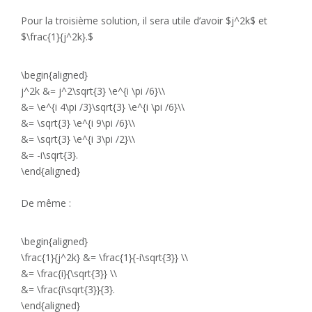
Pour la troisième solution, il sera utile d’avoir $j^2k$ et
$\frac{1}{j^2k}.$
\begin{aligned}
j^2k &= j^2\sqrt{3} \e^{i \pi /6}\\
&= \e^{i 4\pi /3}\sqrt{3} \e^{i \pi /6}\\
&= \sqrt{3} \e^{i 9\pi /6}\\
&= \sqrt{3} \e^{i 3\pi /2}\\
&= -i\sqrt{3}.
\end{aligned}
De même :
\begin{aligned}
\frac{1}{j^2k} &= \frac{1}{-i\sqrt{3}} \\
&= \frac{i}{\sqrt{3}} \\
&= \frac{i\sqrt{3}}{3}.
\end{aligned}