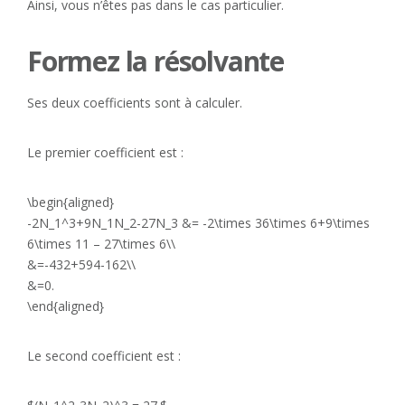
Ainsi, vous n’êtes pas dans le cas particulier.
Formez la résolvante
Ses deux coefficients sont à calculer.
Le premier coefficient est :
\begin{aligned}
-2N_1^3+9N_1N_2-27N_3 &= -2\times 36\times 6+9\times
6\times 11 – 27\times 6\\
&=-432+594-162\\
&=0.
\end{aligned}
Le second coefficient est :