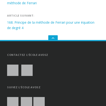
de
méthode de Ferrari
l’article
ARTICLE SUIVANT:
168. Principe de la méthode de Ferrari pour une équation
de degré 4
GO
TO
THE
TOP
CONTACTEZ L'ÉCOLE AVOSZ
SUIVEZ L'ÉCOLE AVOSZ