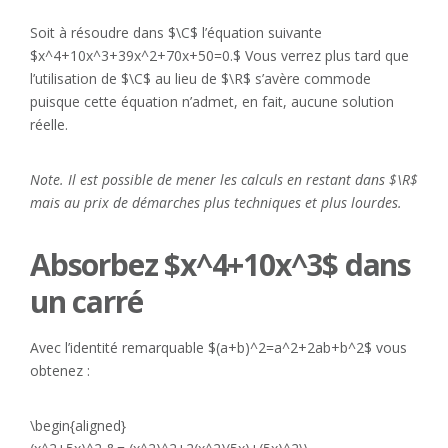
Soit à résoudre dans $\C$ l’équation suivante
$x^4+10x^3+39x^2+70x+50=0.$ Vous verrez plus tard que
l’utilisation de $\C$ au lieu de $\R$ s’avère commode
puisque cette équation n’admet, en fait, aucune solution
réelle.
Note. Il est possible de mener les calculs en restant dans $\R$
mais au prix de démarches plus techniques et plus lourdes.
Absorbez $x^4+10x^3$ dans
un carré
Avec l’identité remarquable $(a+b)^2=a^2+2ab+b^2$ vous
obtenez :
\begin{aligned}