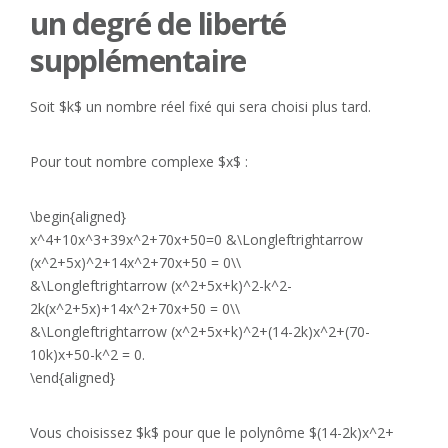
un degré de liberté
supplémentaire
Soit $k$ un nombre réel fixé qui sera choisi plus tard.
Pour tout nombre complexe $x$ :
\begin{aligned}
x^4+10x^3+39x^2+70x+50=0 &\Longleftrightarrow
(x^2+5x)^2+14x^2+70x+50 = 0\\
&\Longleftrightarrow (x^2+5x+k)^2-k^2-
2k(x^2+5x)+14x^2+70x+50 = 0\\
&\Longleftrightarrow (x^2+5x+k)^2+(14-2k)x^2+(70-
10k)x+50-k^2 = 0.
\end{aligned}
Vous choisissez $k$ pour que le polynôme $(14-2k)x^2+