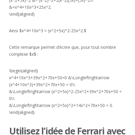
(x^2+5x)^2 &= (x^2)^2+2(x^2)(5x)+(5x)^2\\
&=x^4+10x^3+25x^2.
\end{aligned}
Ainsi $x^4+10x^3 = (x^2+5x)^2-25x^2.$
Cette remarque permet d’écrire que, pour tout nombre
complexe $x$ :
\begin{aligned}
x^4+10x^3+39x^2+70x+50=0 &\Longleftrightarrow
(x^4+10x^3)+39x^2+70x+50 = 0\\
&\Longleftrightarrow (x^2+5x)^2-25x^2+39x^2+70x+50 =
0\\
&\Longleftrightarrow (x^2+5x)^2+14x^2+70x+50 = 0.
\end{aligned}
Utilisez l’idée de Ferrari avec