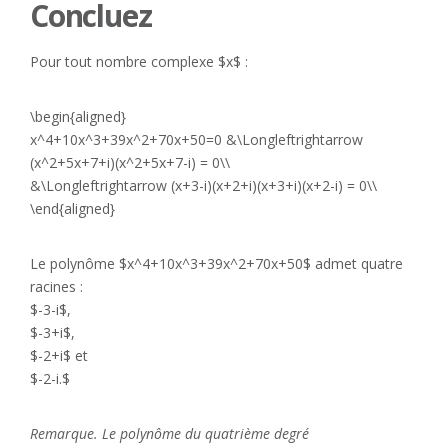
Concluez
Pour tout nombre complexe $x$ :
\begin{aligned}
x^4+10x^3+39x^2+70x+50=0 &\Longleftrightarrow
(x^2+5x+7+i)(x^2+5x+7-i) = 0\\
&\Longleftrightarrow (x+3-i)(x+2+i)(x+3+i)(x+2-i) = 0\\
\end{aligned}
Le polynôme $x^4+10x^3+39x^2+70x+50$ admet quatre
racines :
$-3-i$,
$-3+i$,
$-2+i$ et
$-2-i.$
Remarque. Le polynôme du quatrième degré