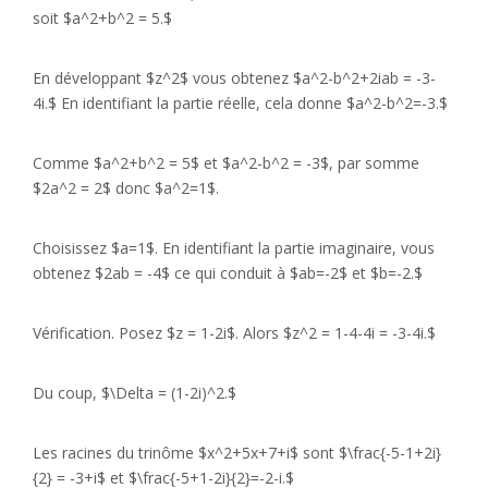
soit $a^2+b^2 = 5.$
En développant $z^2$ vous obtenez $a^2-b^2+2iab = -3-
4i.$ En identifiant la partie réelle, cela donne $a^2-b^2=-3.$
Comme $a^2+b^2 = 5$ et $a^2-b^2 = -3$, par somme
$2a^2 = 2$ donc $a^2=1$.
Choisissez $a=1$. En identifiant la partie imaginaire, vous
obtenez $2ab = -4$ ce qui conduit à $ab=-2$ et $b=-2.$
Vérification. Posez $z = 1-2i$. Alors $z^2 = 1-4-4i = -3-4i.$
Du coup, $\Delta = (1-2i)^2.$
Les racines du trinôme $x^2+5x+7+i$ sont $\frac{-5-1+2i}
{2} = -3+i$ et $\frac{-5+1-2i}{2}=-2-i.$