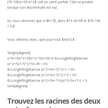
(70-10k)x+50-k^2$ soit un carré parfait. Cela se produit
lorsque son discriminant est nul.
Ici, vous observez que si $k=7$, alors $14-2k=0$ et $70-10k
= 0.$
Vous obtenez donc, que pour tout $x\in\C$ :
\begin{aligned}
x^4+10x^3+39x^2+70x+50=0 &\Longleftrightarrow
(x^2+5x+7)^2+50-49 = 0\\
&\Longleftrightarrow (x^2+5x+7)^2+1 = 0\\
&\Longleftrightarrow (x^2+5x+7)^2-i^2 = 0\\
&\Longleftrightarrow (x^2+5x+7+i)(x^2+5x+7-i) = 0.
\end{aligned}
Trouvez les racines des deux