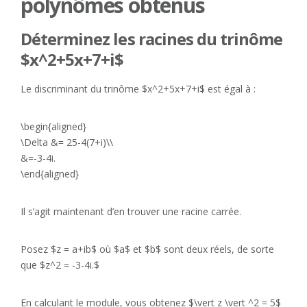
polynômes obtenus
Déterminez les racines du trinôme
$x^2+5x+7+i$
Le discriminant du trinôme $x^2+5x+7+i$ est égal à :
\begin{aligned}
\Delta &= 25-4(7+i)\\
&=-3-4i.
\end{aligned}
Il s’agit maintenant d’en trouver une racine carrée.
Posez $z = a+ib$ où $a$ et $b$ sont deux réels, de sorte
que $z^2 = -3-4i.$
En calculant le module, vous obtenez $\vert z \vert ^2 = 5$