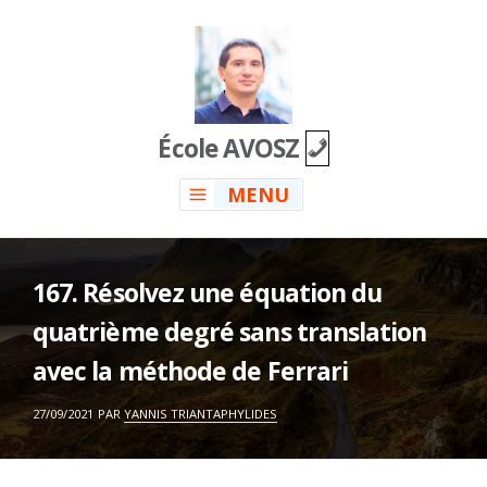
Skip
to
content
École AVOSZ
MENU
167. Résolvez une équation du
quatrième degré sans translation
avec la méthode de Ferrari
ON
27/09/2021
PAR
YANNIS TRIANTAPHYLIDES