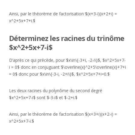
Ainsi, par le théorème de factorisation $(x+3-i)(x+2+i) =
x^2+5x+7+i.$
Déterminez les racines du trinôme
$x^2+5x+7-i$
D’après ce qui précède, pour $x\in\{-3+i, -2-i\}$, $x^2+5x+7-
i = 0$ donc en conjuguant $\overline{x}^2+5\overline{x}+7+i
= 0$ donc pour $x\in\{-3-i, -2+i\}$, $x^2+5x+7+i=0.$
Les deux racines du polynôme du second degré
$x^2+5x+7-i$ sont $-3-i$ et $-2+i.$
Ainsi, par le théorème de factorisation $(x+3+i)(x+2-i) =
x^2+5x+7-i.$