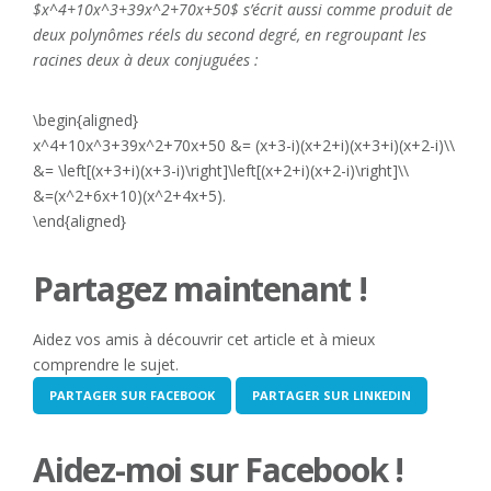
$x^4+10x^3+39x^2+70x+50$ s’écrit aussi comme produit de
deux polynômes réels du second degré, en regroupant les
racines deux à deux conjuguées :
\begin{aligned}
x^4+10x^3+39x^2+70x+50 &= (x+3-i)(x+2+i)(x+3+i)(x+2-i)\\
&= \left[(x+3+i)(x+3-i)\right]\left[(x+2+i)(x+2-i)\right]\\
&=(x^2+6x+10)(x^2+4x+5).
\end{aligned}
Partagez maintenant !
Aidez vos amis à découvrir cet article et à mieux
comprendre le sujet.
PARTAGER SUR FACEBOOK
PARTAGER SUR LINKEDIN
Aidez-moi sur Facebook !