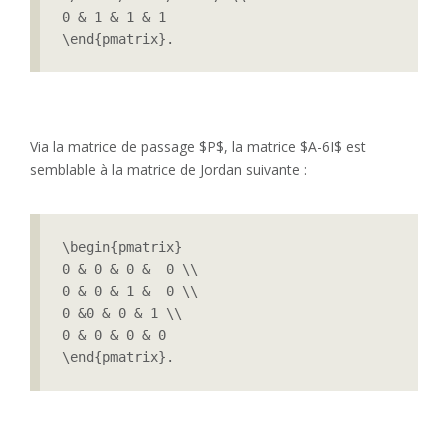
0 & 1 & 1 & 1

\end{pmatrix}.
Via la matrice de passage $P$, la matrice $A-6I$ est
semblable à la matrice de Jordan suivante :
\begin{pmatrix}

0 & 0 & 0 &  0 \\

0 & 0 & 1 &  0 \\

0 &0 & 0 & 1 \\

0 & 0 & 0 & 0

\end{pmatrix}.