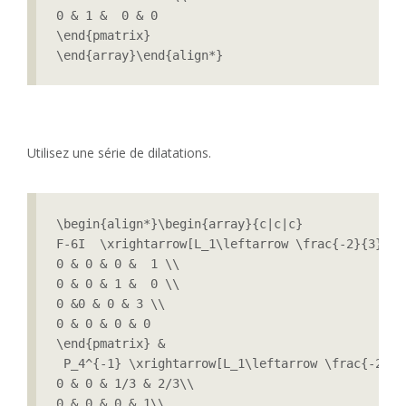
0 & 1 &  0 & 0

\end{pmatrix}  

\end{array}\end{align*}
Utilisez une série de dilatations.
\begin{align*}\begin{array}{c|c|c}

F-6I  \xrightarrow[L_1\leftarrow \frac{-2}{3}L_1
0 & 0 & 0 &  1 \\

0 & 0 & 1 &  0 \\

0 &0 & 0 & 3 \\

0 & 0 & 0 & 0

\end{pmatrix} &

 P_4^{-1} \xrightarrow[L_1\leftarrow \frac{-2}{3
0 & 0 & 1/3 & 2/3\\

0 & 0 & 0 & 1\\
