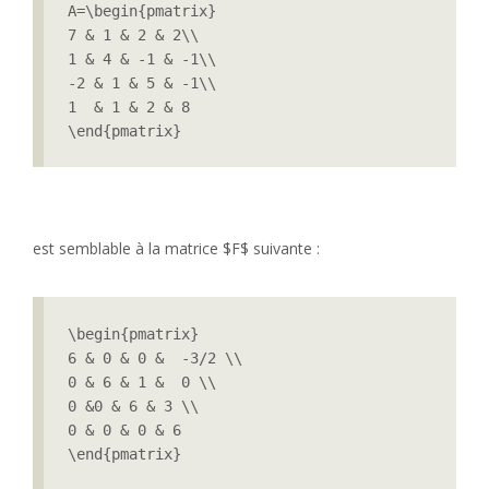
A=\begin{pmatrix}

7 & 1 & 2 & 2\\

1 & 4 & -1 & -1\\

-2 & 1 & 5 & -1\\

1  & 1 & 2 & 8

\end{pmatrix}
est semblable à la matrice $F$ suivante :
\begin{pmatrix}

6 & 0 & 0 &  -3/2 \\

0 & 6 & 1 &  0 \\

0 &0 & 6 & 3 \\

0 & 0 & 0 & 6

\end{pmatrix}