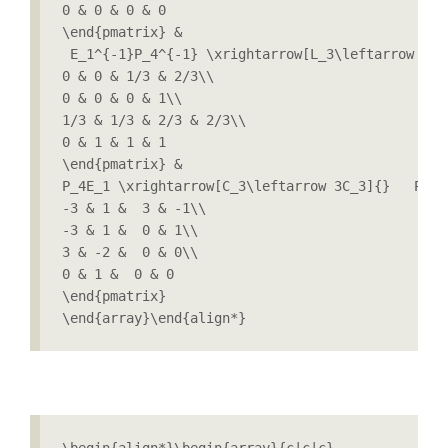
0 & 0 & 0 & 0

\end{pmatrix} &

 E_1^{-1}P_4^{-1} \xrightarrow[L_3\leftarrow \fr
0 & 0 & 1/3 & 2/3\\

0 & 0 & 0 & 1\\

1/3 & 1/3 & 2/3 & 2/3\\

0 & 1 & 1 & 1

\end{pmatrix} &

P_4E_1 \xrightarrow[C_3\leftarrow 3C_3]{}   P_4E
-3 & 1 &  3 & -1\\

-3 & 1 &  0 & 1\\

3 & -2 &  0 & 0\\

0 & 1 &  0 & 0

\end{pmatrix}  

\end{array}\end{align*}