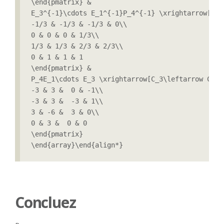
\end{pmatrix} &

E_3^{-1}\cdots E_1^{-1}P_4^{-1} \xrightarrow[L_1
-1/3 & -1/3 & -1/3 & 0\\

0 & 0 & 0 & 1/3\\

1/3 & 1/3 & 2/3 & 2/3\\

0 & 1 & 1 & 1

\end{pmatrix} &

P_4E_1\cdots E_3 \xrightarrow[C_3\leftarrow C_3+
-3 & 3 &  0 & -1\\

-3 & 3 &  -3 & 1\\

3 & -6 &  3 & 0\\

0 & 3 &  0 & 0

\end{pmatrix}  

\end{array}\end{align*}
Concluez