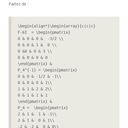
Partez de :
\begin{align*}\begin{array}{c|c|c}

F-6I  = \begin{pmatrix}

0 & 0 & 0 &  -3/2 \\

0 & 0 & 1 &  0 \\

0 &0 & 0 & 3 \\

0 & 0 & 0 & 0

\end{pmatrix} &

P_4^{-1} = \begin{pmatrix}

0 & 0 & -1/2 & -1\\

0 & 0 & 0 & 1\\

1 & 1 & 2 & 2\\

0 & 1 & 1 & 1

\end{pmatrix} &

P_4 =  \begin{pmatrix}

2 & 1 &  1 & -1\\

2 & 1 &  0 & 1\\

-2 & -2 &  0 & 0\\
