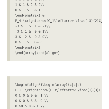
1 & 1 & 2 & 2\\

0 & 1 & 1 & 1

\end{pmatrix} &

P_4 \xrightarrow[C_1\leftarrow \frac{-3}{2}C_1]{
-3 & 1 &  1 & -1\\

-3 & 1 &  0 & 1\\

3 & -2 &  0 & 0\\

0 & 1 &  0 & 0

\end{pmatrix}  

\end{array}\end{align*}
\begin{align*}\begin{array}{c|c|c}

F_1  \xrightarrow[L_3\leftarrow \frac{1}{3}L_3 \
0 & 0 & 0 &  1 \\

0 & 0 & 3 &  0 \\

0 &0 & 0 & 1 \\
