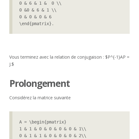
0 & 6 & 1 &  0 \\

0 &0 & 6 & 1 \\

0 & 0 & 0 & 6

\end{pmatrix}.
Vous terminez avec la relation de conjugaison : $P^{-1}AP =
J.$
Prolongement
Considérez la matrice suivante
A = \begin{pmatrix}

1 & 1 & 0 & 0 & 0 & 0 & 1\\

0 & 1 & 1 & 0 & 0 & 0 & 2\\
