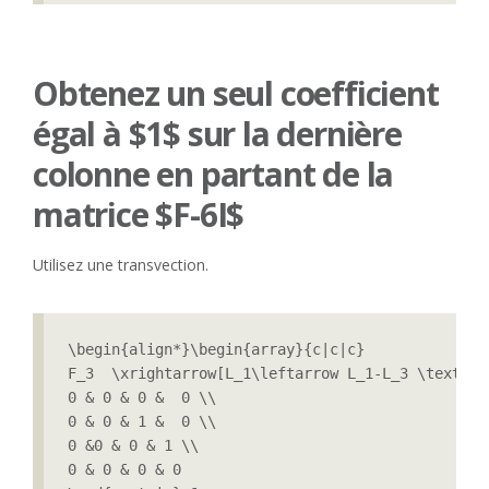
Obtenez un seul coefficient
égal à $1$ sur la dernière
colonne en partant de la
matrice $F-6I$
Utilisez une transvection.
\begin{align*}\begin{array}{c|c|c}

F_3  \xrightarrow[L_1\leftarrow L_1-L_3 \text{ e
0 & 0 & 0 &  0 \\

0 & 0 & 1 &  0 \\

0 &0 & 0 & 1 \\

0 & 0 & 0 & 0
