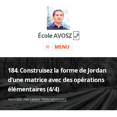
Skip
to
content
École AVOSZ
MENU
184. Construisez la forme de Jordan
d’une matrice avec des opérations
élémentaires (4/4)
ON
10/11/2021
PAR
YANNIS TRIANTAPHYLIDES