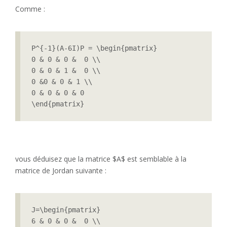
Comme :
P^{-1}(A-6I)P = \begin{pmatrix}

0 & 0 & 0 &  0 \\

0 & 0 & 1 &  0 \\

0 &0 & 0 & 1 \\

0 & 0 & 0 & 0

\end{pmatrix}
vous déduisez que la matrice $A$ est semblable à la
matrice de Jordan suivante :
J=\begin{pmatrix}

6 & 0 & 0 &  0 \\
