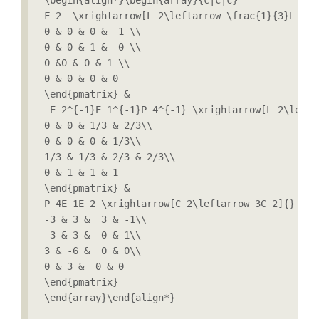
\begin{align*}\begin{array}{c|c|c}

F_2  \xrightarrow[L_2\leftarrow \frac{1}{3}L_2 \
0 & 0 & 0 &  1 \\

0 & 0 & 1 &  0 \\

0 &0 & 0 & 1 \\

0 & 0 & 0 & 0

\end{pmatrix} &

 E_2^{-1}E_1^{-1}P_4^{-1} \xrightarrow[L_2\lefta
0 & 0 & 1/3 & 2/3\\

0 & 0 & 0 & 1/3\\

1/3 & 1/3 & 2/3 & 2/3\\

0 & 1 & 1 & 1

\end{pmatrix} &

P_4E_1E_2 \xrightarrow[C_2\leftarrow 3C_2]{}   P
-3 & 3 &  3 & -1\\

-3 & 3 &  0 & 1\\

3 & -6 &  0 & 0\\

0 & 3 &  0 & 0

\end{pmatrix}  

\end{array}\end{align*}