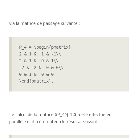
via la matrice de passage suivante :
P_4 = \begin{pmatrix}

2 & 1 &  1 & -1\\

2 & 1 &  0 & 1\\

-2 & -2 &  0 & 0\\

0 & 1 &  0 & 0

\end{pmatrix}.
Le calcul de la matrice $P_4^{-1}$ a été effectué en
parallèle et il a été obtenu le résultat suivant :