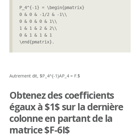
P_4^{-1} = \begin{pmatrix}

0 & 0 & -1/2 & -1\\

0 & 0 & 0 & 1\\

1 & 1 & 2 & 2\\

0 & 1 & 1 & 1

\end{pmatrix}.
Autrement dit, $P_4^{-1}AP_4 = F.$
Obtenez des coefficients
égaux à $1$ sur la dernière
colonne en partant de la
matrice $F-6I$