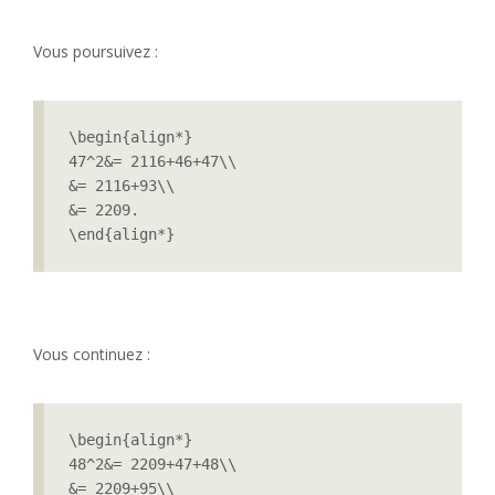
Vous poursuivez :
\begin{align*}

47^2&= 2116+46+47\\

&= 2116+93\\

&= 2209.

\end{align*} 
Vous continuez :
\begin{align*}

48^2&= 2209+47+48\\

&= 2209+95\\
