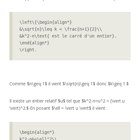
\left\{\begin{align*}

&\sqrt{n}\leq k < \frac{n+1}{2}\\

&k^2-n\text{ est le carré d'un entier}.

\end{align*}

\right.
Comme $n\geq 1$ il vient $\sqrt{n}\geq 1$ donc $k\geq 1.$
Il existe un entier relatif $u$ tel que $k^2-n=u^2 = (\vert u
\vert)^2.$ En posant $\ell = \vert u \vert$ il vient :
\begin{align*}

k^2-n&=\ell^2\\
