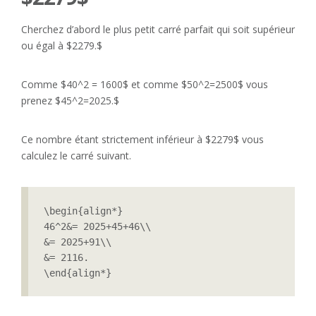
Cherchez d’abord le plus petit carré parfait qui soit supérieur
ou égal à $2279.$
Comme $40^2 = 1600$ et comme $50^2=2500$ vous
prenez $45^2=2025.$
Ce nombre étant strictement inférieur à $2279$ vous
calculez le carré suivant.
\begin{align*}

46^2&= 2025+45+46\\

&= 2025+91\\

&= 2116.

\end{align*} 