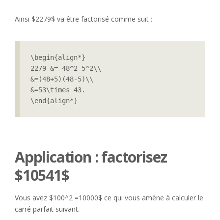
Ainsi $2279$ va être factorisé comme suit :
\begin{align*}

2279 &= 48^2-5^2\\

&=(48+5)(48-5)\\

&=53\times 43.

\end{align*}
Application : factorisez
$10541$
Vous avez $100^2 =10000$ ce qui vous amène à calculer le
carré parfait suivant.