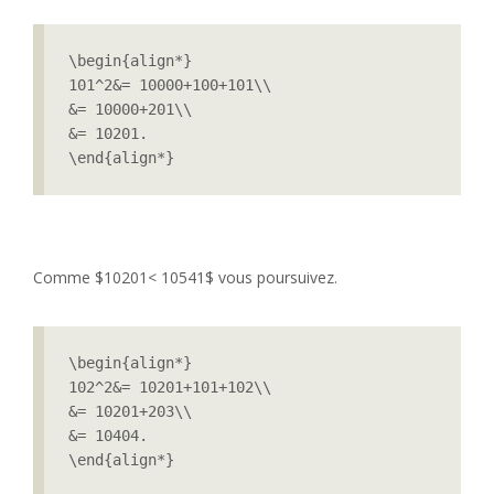
\begin{align*}

101^2&= 10000+100+101\\

&= 10000+201\\

&= 10201.

\end{align*} 
Comme $10201< 10541$ vous poursuivez.
\begin{align*}

102^2&= 10201+101+102\\

&= 10201+203\\

&= 10404.

\end{align*} 