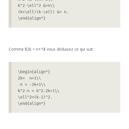
k^2-\ell^2 &=n\\

(k+\ell)(k-\ell) &= n.

\end{align*}
Comme $2k < n+1$ vous déduisez ce qui suit :
\begin{align*}

2k<  n+1\\

-n < -2k+1\\

k^2-n < k^2-2k+1\\

\ell^2<(k-1)^2.

\end{align*} 