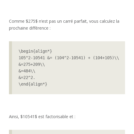
Comme $275$ n’est pas un carré parfait, vous calculez la
prochaine différence :
\begin{align*}

105^2-10541 &= (104^2-10541) + (104+105)\\

&=275+209\\

&=484\\

&=22^2.

\end{align*} 
Ainsi, $10541$ est factorisable et :