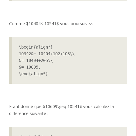
Comme $10404< 10541$ vous poursuivez.
\begin{align*}

103^2&= 10404+102+103\\

&= 10404+205\\

&= 10605.

\end{align*} 
Etant donné que $10609\geq 10541$ vous calculez la
différence suivante :