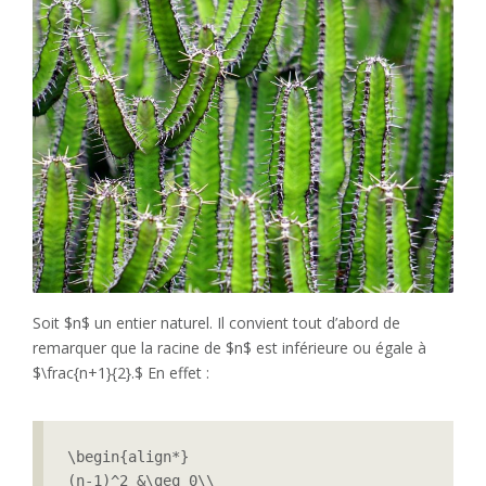
Soit $n$ un entier naturel. Il convient tout d’abord de
remarquer que la racine de $n$ est inférieure ou égale à
$\frac{n+1}{2}.$ En effet :
\begin{align*}

(n-1)^2 &\geq 0\\
