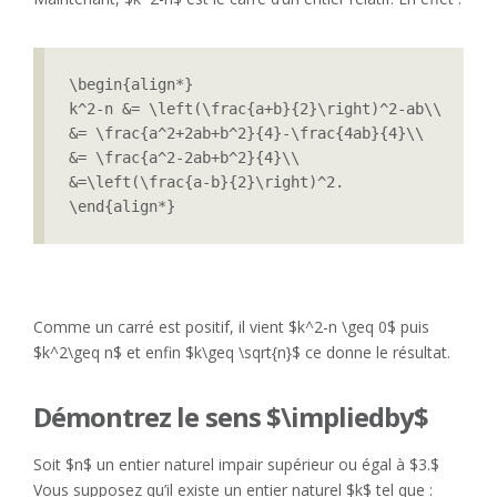
\begin{align*}

k^2-n &= \left(\frac{a+b}{2}\right)^2-ab\\

&= \frac{a^2+2ab+b^2}{4}-\frac{4ab}{4}\\

&= \frac{a^2-2ab+b^2}{4}\\

&=\left(\frac{a-b}{2}\right)^2.

Comme un carré est positif, il vient $k^2-n \geq 0$ puis
$k^2\geq n$ et enfin $k\geq \sqrt{n}$ ce donne le résultat.
Démontrez le sens $\impliedby$
Soit $n$ un entier naturel impair supérieur ou égal à $3.$
Vous supposez qu’il existe un entier naturel $k$ tel que :