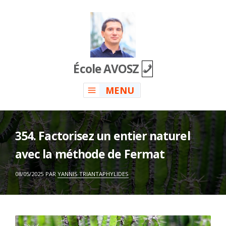
Skip
to
content
École AVOSZ
MENU
354. Factorisez un entier naturel
avec la méthode de Fermat
ON
08/05/2025
PAR
YANNIS TRIANTAPHYLIDES