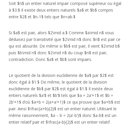
Soit $n$ un entier naturel impair composé supérieur ou égal
à $3.$ Il existe deux entiers naturels $a$ et $b$ compris
entre $2$ et $n-1$ tels que $n=ab.$
Si $a$ est pair, alors $2\mid a.$ Comme $a\mid n$ vous
déduisez par transitivité que $2\mid n$ donc $n$ est pair ce
qui est absurde. De même si $b$ est pair, il vient $2\mid b$
puis $b\mid n$ donc $2\mid n$ du coup $n$ est pair,
contradiction. Donc $a$ et $b$ sont impairs.
Le quotient de la division euclidienne de $a$ par $2$ est
donc égal à $1.$ De même, le quotient de la division
euclidienne de $b$ par $2$ est égal à $1.$ Il existe deux
entiers naturels $a’$ et $b’$ tels que $a = 2a’+1$ et $b =
2b’+1$ d’où $a+b = 2(a+a’+1)$ ce qui prouve que $a+b$ est
pair. Ainsi $\frac{a+b}{2}$ est un entier naturel. Utilisant le
même raisonnement, $a – b = 2(a’-b’)$ donc $a-b$ est un
entier relatif pair et $\frac{a-b}{2}$ est un entier relatif.