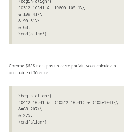
\begin{align*}

103^2-10541 &= 10609-10541\\

&=109-41\\

&=99-31\\

&=68.

\end{align*} 
Comme $68$ n’est pas un carré parfait, vous calculez la
prochaine différence :
\begin{align*}

104^2-10541 &= (103^2-10541) + (103+104)\\

&=68+207\\

&=275.

\end{align*} 