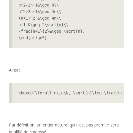
n^2-2n+1&\geq 0\\

n^2+2n+1&\geq 4n\\

(n+1)^2 &\geq 4n\\

n+1 &\geq 2\sqrt{n}\\

\frac{n+1}{2}&\geq \sqrt{n}.

\end{align*}
Ainsi :
\boxed{\forall n\in\N, \sqrt{n}\leq \frac{n+1}{2
Par définition, un entier naturel qui n’est pas premier sera
qualifié de
composé
.