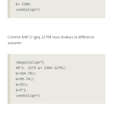
&= 2304.

\end{align*} 
Comme $48^2 \geq 2279$ vous évaluez la différence
suivante :
\begin{align*}

48^2- 2279 &= 2304-2279\\

&=104-79\\

&=99-74\\

&=25\\

&=5^2.

\end{align*}