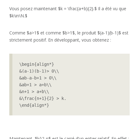
Vous posez maintenant $k = \frac{a+b}{2}.$ Il a été vu que
$k\in\N.$
Comme $a>1$ et comme $b>1$, le produit $(a-1)(b-1)$ est
strictement positif. En développant, vous obtenez :
\begin{align*}

&(a-1)(b-1)> 0\\

&ab-a-b+1 > 0\\

&ab+1 > a+b\\

&n+1 > a+b\\

&\frac{n+1}{2} > k.

\end{align*}
Maintenant, $k^2-n$ est le carré d’un entier relatif. En effet :