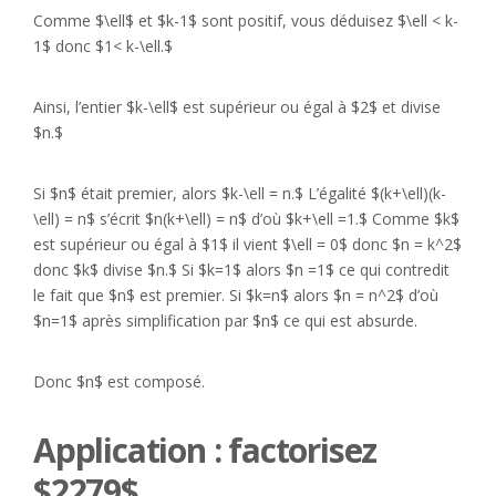
Comme $\ell$ et $k-1$ sont positif, vous déduisez $\ell < k-
1$ donc $1< k-\ell.$
Ainsi, l’entier $k-\ell$ est supérieur ou égal à $2$ et divise
$n.$
Si $n$ était premier, alors $k-\ell = n.$ L’égalité $(k+\ell)(k-
\ell) = n$ s’écrit $n(k+\ell) = n$ d’où $k+\ell =1.$ Comme $k$
est supérieur ou égal à $1$ il vient $\ell = 0$ donc $n = k^2$
donc $k$ divise $n.$ Si $k=1$ alors $n =1$ ce qui contredit
le fait que $n$ est premier. Si $k=n$ alors $n = n^2$ d’où
$n=1$ après simplification par $n$ ce qui est absurde.
Donc $n$ est composé.
Application : factorisez
$2279$